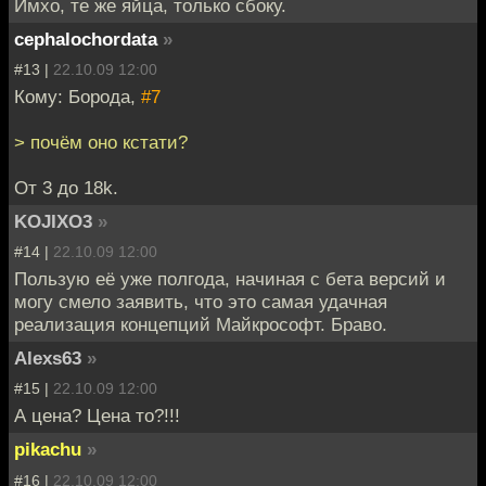
Имхо, те же яйца, только сбоку.
cephalochordata
»
#13 |
22.10.09 12:00
Кому: Борода,
#7
> почём оно кстати?
От 3 до 18k.
KOJIXO3
»
#14 |
22.10.09 12:00
Пользую её уже полгода, начиная с бета версий и
могу смело заявить, что это самая удачная
реализация концепций Майкрософт. Браво.
Alexs63
»
#15 |
22.10.09 12:00
А цена? Цена то?!!!
pikachu
»
#16 |
22.10.09 12:00