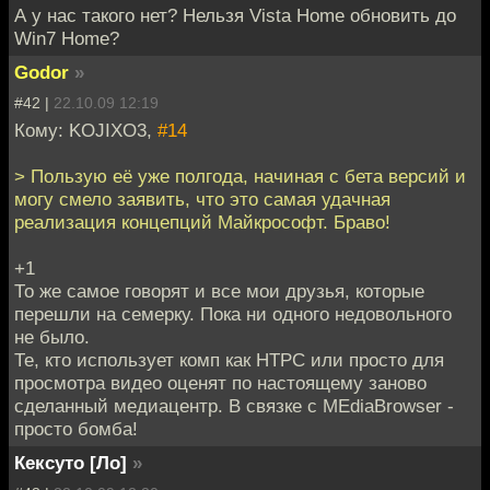
А у нас такого нет? Нельзя Vista Home обновить до
Win7 Home?
Godor
»
#42 |
22.10.09 12:19
Кому: KOJIXO3,
#14
> Пользую её уже полгода, начиная с бета версий и
могу смело заявить, что это самая удачная
реализация концепций Майкрософт. Браво!
+1
То же самое говорят и все мои друзья, которые
перешли на семерку. Пока ни одного недовольного
не было.
Те, кто использует комп как HTPC или просто для
просмотра видео оценят по настоящему заново
сделанный медиацентр. В связке с MEdiaBrowser -
просто бомба!
Кексуто [Ло]
»