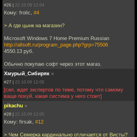
#26 |
22.10.09 12:04
Кому: frolic,
#4
> А где цынк на магазин?
Microsoft Windows 7 Home Premium Russian
http://allsoft.ru/program_page.php?grp=75506
4550.13 руб.
Обычно покупаю софт через этот магаз.
Хмурый_Сибиряк
»
#27 |
22.10.09 12:05
[сел, ждет экспертов по теме, потому что самому
ваще похуй, какая система у него стоит]
pikachu
»
#28 |
22.10.09 12:05
Кому: firsak,
#12
> Чем Семерка кардинально отличается от Висты?