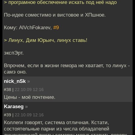
> програмное обеспечение искать под неё надо
По-идее соместимо и вистовое и ХПшное.
Кому: AlVchFokarev,
#9
> Линух, Дим Юрьич, линух ставь!
экспЭрт.
Впрочем, если в жизни гемора не хватает, то линух -
самэ оно.
nick_nSk
»
#38 |
22.10.09 12:16
Цены - моё почтение.
Karaseg
»
#39 |
22.10.09 12:16
Коллеги говорят, система отличная. Кстати,
состоятельные парни из числа обладателей
лицензионной висты семерку могут ставить поверх