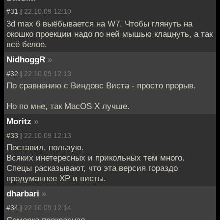
#31 |
22.10.09 12:10
3d max 6 выёбывается на W7. Чтобы глянуть на
окошко проекции надо по ней мышью клацнуть, а так
всё белое.
NidhoggR
»
#32 |
22.10.09 12:13
По сравнению с Виндовс Виста - просто прорыв.
Но по мне, так MacOS X лучше.
Moritz
»
#33 |
22.10.09 12:13
Поставил, пользую.
Всяких инетересных и прикольных тем много.
Спецы расказывают, что эта версия гораздо
продуманнее ХР и висты.
dharbari
»
#34 |
22.10.09 12:14
Семерка прекрасная.