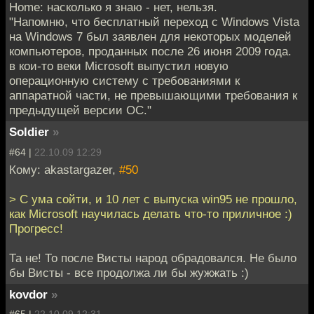
Home: насколько я знаю - нет, нельзя.
"Напомню, что бесплатный переход с Windows Vista
на Windows 7 был заявлен для некоторых моделей
компьютеров, проданных после 26 июня 2009 года.
в кои-то веки Microsoft выпустил новую
операционную систему с требованиями к
аппаратной части, не превышающими требования к
предыдущей версии ОС."
Soldier
»
#64 |
22.10.09 12:29
Кому: akastargazer,
#50
> С ума сойти, и 10 лет с выпуска win95 не прошло,
как Microsoft научилась делать что-то приличное :)
Прогресс!
Та не! То после Висты народ обрадовался. Не было
бы Висты - все продолжа ли бы жужжать :)
kovdor
»
#65 |
22.10.09 12:31