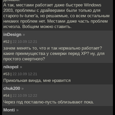
А так, местами работает даже быстрее Windows
2003, проблемы с драйверами были только для
старого tv-tuner'а, но решаемые, со всем остальным
никаких проблем нет. Местами даже часть проблем
исчезла. Вобщем можно ставить.
inDesign
»
#52 |
22.10.09 12:21
зачем менять то, что и так нормально работает?
какие преимущества у семерки перед ХР? ну, для
простого смертного?
nikopol
»
#53 |
22.10.09 12:21
Прикольная винда, мне нравится
chuk200
»
#54 |
22.10.09 12:22
Через год поставлю-пусть облизывают пока.
Monti
»