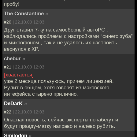
пробу!
The Constantine
»
#20 |
22.10.09 12:03
Друг ставил 7-ку на самоcборный автоPC ,
наблюдались проблемы с настройками “синего зуба”
и микрофоном , так и не удалось их настроить,
вернулся к XP.
chebur
»
#21 |
22.10.09 12:03
[хвастается]
уже 2 месяца пользуюсь, причем лицензией.
Рулит в общем, хотя говорят из маковского
интефейса стырено прилично.
DeDarK
»
#22 |
22.10.09 12:03
Опасная новость, сейчас эксперты понабегут и
будут правду-матку направо и налево рубить.
Smilodon
»