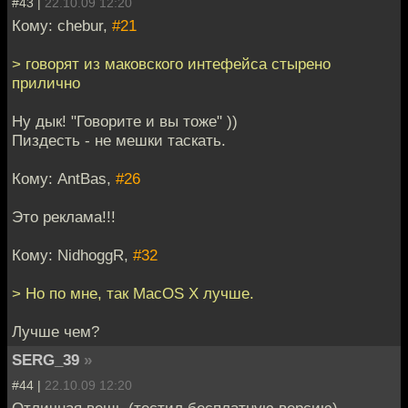
#43 |
22.10.09 12:20
Кому: chebur,
#21
> говорят из маковского интефейса стырено
прилично
Ну дык! "Говорите и вы тоже" ))
Пиздесть - не мешки таскать.
Кому: AntBas,
#26
Это реклама!!!
Кому: NidhoggR,
#32
> Но по мне, так MacOS X лучше.
Лучше чем?
SERG_39
»
#44 |
22.10.09 12:20