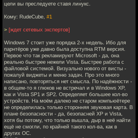
цели вы преследуете ставя линукс.
Кому: RudeCube,
#1
>
[ждет сетевых экспертов]
Windows 7 стоит уже порядка 2-х недель. Ибо для
парнтёров уже давно была доступна RTM версия.
Первое что так рекламируют Microsoft - да, она
реально быстрее нежели Vista. Быстрее работа с
файловой системой. Визуально нового от висты -
пожалуй виджеты и меню задач. Про это много
написано, повторяться нет смысла. По надёжности -
в общем-то я глюков не встречал и в Windows XP,
как и Vista SP1 и SP2. Определяет большее кол-во
устройств. На моём далеко не старом компьюётере
не определилась только сторонняя звуковая карта. В
плане безопасности - да, безопасней XP и Vista,
хотя бы потому, что только вышла, дыр в неё найти
ещё не смогли, по крайней такого кол-ва, как в
других ОС.