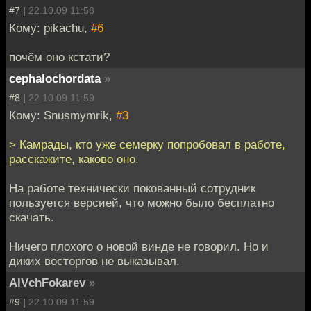
#7 |
22.10.09 11:58
Кому: pikachu,
#6
почём оно кстати?
cephalochordata
»
#8 |
22.10.09 11:59
Кому: Snusmymrik,
#3
> Камрады, кто уже семерку попробовал в работе,
расскажите, каково оно.
На работе технически покованный сотрудник
пользуется версией, что можно было бесплатно
скачать.
Ничего плохого о новой винде не говорил. Но и
диких восторгов не выказывал.
AlVchFokarev
»
#9 |
22.10.09 11:59