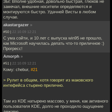
ЗЫ: Вполне удобная, довольно быстрая, глюков не
замечал, внешние носители определяются и
монтируются быстро. Удачней Висты в любом
случае.
akastargazer
»
#50 |
22.10.09 12:21
С ума сойти, и 10 лет с выпуска win95 не прошло,
как Microsoft научилась делать что-то приличное :)
Прогресс!
Amorph
»
#51 |
22.10.09 12:21
Кому: chebur,
#21
> Рулит в общем, хотя говорят из маковского
интефейса стырено прилично.
Там из KDE натырено массово, у меня, как активного
пользователя KDE, долго не проходило ощущение
дежавю.