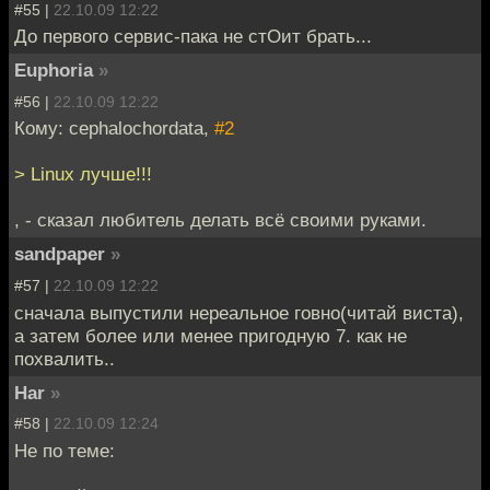
#55 |
22.10.09 12:22
До первого сервис-пака не стОит брать...
Euphoria
»
#56 |
22.10.09 12:22
Кому: cephalochordata,
#2
> Linux лучше!!!
, - сказал любитель делать всё своими руками.
sandpaper
»
#57 |
22.10.09 12:22
сначала выпустили нереальное говно(читай виста),
а затем более или менее пригодную 7. как не
похвалить..
Har
»
#58 |
22.10.09 12:24
Не по теме: