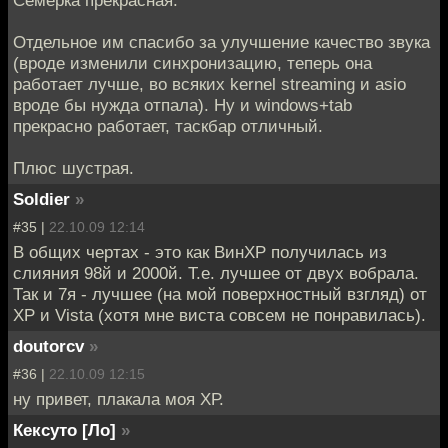
Отдельное им спасибо за улучшение качество звука
(вроде изменили синхронизацию, теперь она
работает лучше, во всяких kernel streaming и asio
вроде бы нужда отпала). Ну и windows+tab
прекрасно работает, таскбар отличный.
Плюс шустрая.
Soldier
»
#35 |
22.10.09 12:14
В общих чертах - это как ВинХР получилась из
слияния 98й и 2000й. Т.е. лучшее от двух вобрала.
Так и 7я - лучшее (на мой поверхностный взгляд) от
ХР и Vista (хотя мне виста совсем не понравилась).
doutorcv
»
#36 |
22.10.09 12:15
ну привет, плакала моя ХР.
Кексуто [Ло]
»