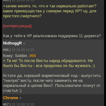
>зачем менять то, что и так нормально работает?
какие преимущества у семерки перед ХР? ну, для
простого смертного?
[интересуецца]
Как у тебя в ХР реализована поддержка 11 директа?
NidhoggR
»
#66 |
22.10.09 12:31
Кому: Soldier,
#64
> Та не! То после Висты народ обрадовался. Не
было бы Висты - все продолжа ли бы жужжать :)
Кстати да, хороший маркетинговый ход - выпустить
"гнилую" висту, после чего заменить ее на
нормальный в целом Вин7. Пользователи плачут от
счастья :)
Chrome
»
#67 |
22.10.09 12:32