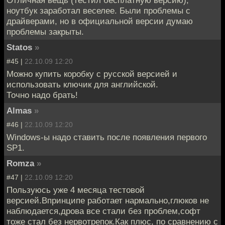
Отличная вещь (тестил бесплатную версию),
ноутбук заработал веселее. Были проблемы с
драйверами, но в официальной версии думаю
проблемы закрыты.
Statos
»
#45 |
22.10.09 12:20
Можно купить коробку с русской версией и
использовать ключик для английской.
Точно надо брать!
Almas
»
#46 |
22.10.09 12:20
Windows-ы надо ставить после появления первого
SP1.
Romza
»
#47 |
22.10.09 12:20
Пользуюсь уже 4 месяца тестовой
версией.Впринципе работает нармально,глюков не
наблюдается,дрова все стали без проблем,софт
тоже стал без нервотрепок.Как плюс, по сравнению с