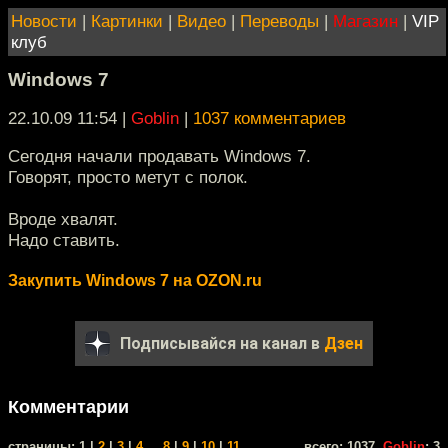
Новости
|
Картинки
|
Видео
|
Переводы
|
Магазин
|
VIP
клуб
Windows 7
22.10.09 11:54
|
Goblin
|
1037 комментариев
Сегодня начали продавать Windows 7.
Говорят, просто метут с полок.
Вроде хвалят.
Надо ставить.
Закупить Windows 7 на OZON.ru
Подписывайся на канал в
Дзен
Комментарии
cтраницы: 1 |
2
|
3
|
4
...
8
|
9
|
10
|
11
всего: 1037,
Goblin
: 3