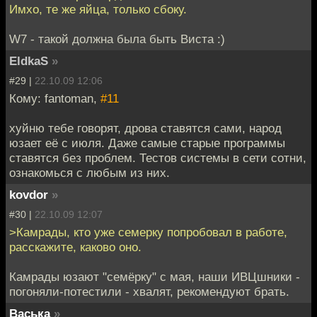
Имхо, те же яйца, только сбоку.
W7 - такой должна была быть Виста :)
EldkaS
»
#29 |
22.10.09 12:06
Кому: fantoman,
#11
хуйню тебе говорят, дрова ставятся сами, народ
юзает её с июля. Даже самые старые программы
ставятся без проблем. Тестов системы в сети сотни,
ознакомься с любым из них.
kovdor
»
#30 |
22.10.09 12:07
>Камрады, кто уже семерку попробовал в работе,
расскажите, каково оно.
Камрады юзают "семёрку" с мая, наши ИВЦшники -
погоняли-потестили - хвалят, рекомендуют брать.
Васька
»