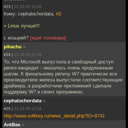
#23 |
22.10.09 12:03
Кому: cephalochordata,
#2
> Linux лучше!!!
с козырей?
[ждет холивара]
pikachu
»
#24 |
22.10.09 12:03
То, что Microsoft выпустила в свободный доступ
релиз-кандидат - оказалось очень продуманным
шагом. К финальному релизу W7 практически все
производители железа выпустили соответствующие
драйвера, а разработчики приложений сделали
поддержку W7 в своих программах.
cephalochordata
»
#25 |
22.10.09 12:04
http://www.softkey.ru/news_detail.php?ID=8741
AntBas
»