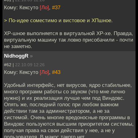
Кому: Кексуто
[Ло]
,
#37
> По-идее соместимо и вистовое и ХПшное.
ХР-шное выполняется в виртуальной ХР-хе. Правда,
виртуальную машину так ловко присобачили - почти
не заметно.
NidhoggR
»
#62 |
22.10.09 12:26
Кому: Кексуто
[Ло]
,
#43
Удобный интерфейс, нет вирусов, ядро стабильнее,
много программ работы со звуком (что мне лично
нужно) и их реализация лучше чем под Виндовс.
Опять же, последний голос при любом важном
действии там за администратором, а не за
системой. Очень многие вредоносные программы в
Виндовс пользуются высшим приоритетом системы,
получая права на свои действия у нее, а не у
пользователя. В макос такого нет.