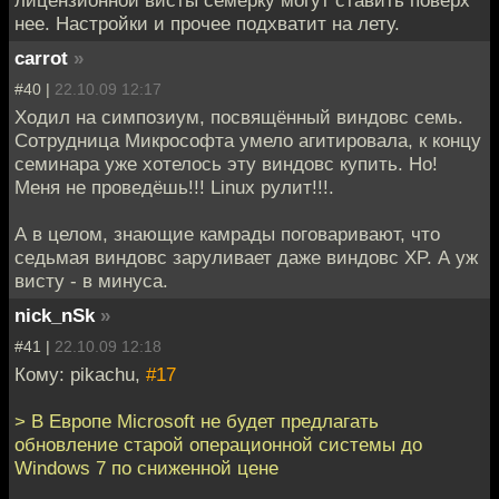
нее. Настройки и прочее подхватит на лету.
carrot
»
#40 |
22.10.09 12:17
Ходил на симпозиум, посвящённый виндовс семь.
Сотрудница Микрософта умело агитировала, к концу
семинара уже хотелось эту виндовс купить. Но!
Меня не проведёшь!!! Linux рулит!!!.
А в целом, знающие камрады поговаривают, что
седьмая виндовс заруливает даже виндовс XP. А уж
висту - в минуса.
nick_nSk
»
#41 |
22.10.09 12:18
Кому: pikachu,
#17
> В Европе Microsoft не будет предлагать
обновление старой операционной системы до
Windows 7 по сниженной цене