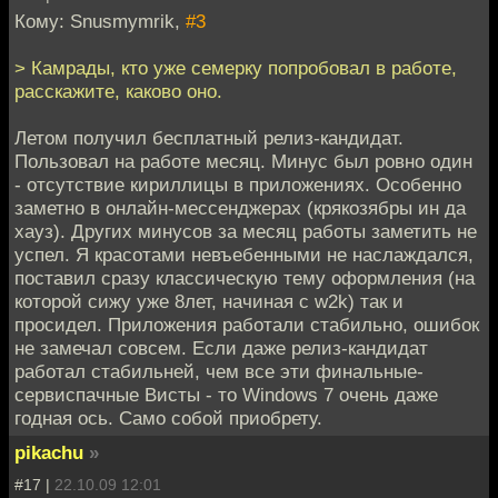
Кому: Snusmymrik,
#3
> Камрады, кто уже семерку попробовал в работе,
расскажите, каково оно.
Летом получил бесплатный релиз-кандидат.
Пользовал на работе месяц. Минус был ровно один
- отсутствие кириллицы в приложениях. Особенно
заметно в онлайн-мессенджерах (крякозябры ин да
хауз). Других минусов за месяц работы заметить не
успел. Я красотами невъебенными не наслаждался,
поставил сразу классическую тему оформления (на
которой сижу уже 8лет, начиная с w2k) так и
просидел. Приложения работали стабильно, ошибок
не замечал совсем. Если даже релиз-кандидат
работал стабильней, чем все эти финальные-
сервиспачные Висты - то Windows 7 очень даже
годная ось. Само собой приобрету.
pikachu
»
#17 |
22.10.09 12:01