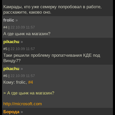
Камрады, кто уже семерку попробовал в работе,
расскажите, каково оно.
frolic
»
#4 |
22.10.09 11:57
А где цынк на магазин?
pikachu
»
#5 |
22.10.09 11:57
Таки решили проблему пропатчивания КДЕ под
Винду7?
pikachu
»
#6 |
22.10.09 11:57
Кому: frolic,
#4
> А где цынк на магазин?
http://microsoft.com
Борода
»