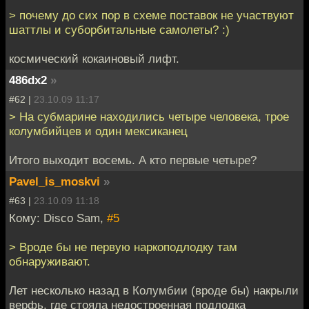
> почему до сих пор в схеме поставок не участвуют
шаттлы и суборбитальные самолеты? :)
космический кокаиновый лифт.
486dx2
»
#62 |
23.10.09 11:17
> На субмарине находились четыре человека, трое
колумбийцев и один мексиканец
Итого выходит восемь. А кто первые четыре?
Pavel_is_moskvi
»
#63 |
23.10.09 11:18
Кому: Disco Sam,
#5
> Вроде бы не первую наркоподлодку там
обнаруживают.
Лет несколько назад в Колумбии (вроде бы) накрыли
верфь, где стояла недостроенная подлодка