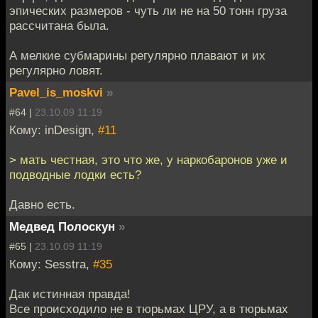
эпических размеров - чуть ли не на 50 тонн груза
рассчитана была.
А мелкие субмарины регулярно плавают и их
регулярно ловят.
Pavel_is_moskvi
»
#64 |
23.10.09 11:19
Кому: inDesign,
#11
> мать честная, это что же, у наркобаронов уже и
подводные лодки есть?
Давно есть.
Медвед Полоскун
»
#65 |
23.10.09 11:19
Кому: Sesstra,
#35
Дак истинная правда!
Все происходило не в тюрьмах ЦРУ, а в тюрьмах