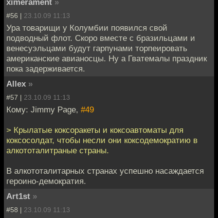
ximerament
»
#56 |
23.10.09 11:13
Ура товарищи у Колумбии появился свой
подводный флот. Скоро вместе с бразильцами и
венесуэльцами будут гарпунами торпеировать
американские авианосцы. Ну а Гватемалы праздник
пока задерживается.
Allex
»
#57 |
23.10.09 11:13
Кому: Jimmy Page,
#49
> Крылатые коксоракеты и коксоавтоматы для
коксосолдат, чтобы несли они коксодемократию в
алкототалитраные страны.
В алкототалитарных странах успешно насаждается
героино-демократия.
Art1st
»
#58 |
23.10.09 11:13