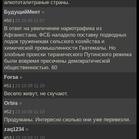
алкототалитраные страны.
БудущийМент
»
#50 |
23.10.09 11:07
В ответ на увеличение наркотрафика из
Афганистана, ФСБ наладило поставку подводных
лодок труженикам сельского хозяйства и
химической промышленности Гватемалы. Но
злобные происки тиранического Путинского режима
были вовремя пресечены демократической
общественностью. 60
Forsa
»
#51 |
23.10.09 11:10
Весело живут, не скучают.
Orbis
»
#52 |
23.10.09 11:10
Продуманы. Интересно сколько они уже перевезли.
zaq1234
»
#53 |
23.10.09 11:10