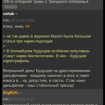
700 кг отборной травы с Западного побережья.
:)))))))))
ushak
»
#39 |
23.10.09 10:56
Кому: www,
#4
> не так давно в журнале Maxim была большая
статья про нарко-подлодки
>
> В ближайшем будущем особенно популярны
станут нарко-беспилотники. В них - будущее
наркотрафика.
Вчерашний день! Будущее за дрессироваными
дельфинами - каждому наночип в мозг и пакет
кокоса в... ну, допустим, в ласты. Стаи нано-
дельфинов - ваш стабильный приход!
BigBUG
»
#40 |
23.10.09 10:57
Американский coast guard ежегодно докладывает о