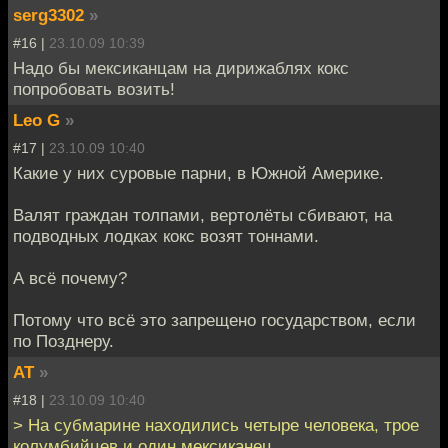
serg3302
»
#16 |
23.10.09 10:39
Надо бы мексиканцам на дирижаблях кокс
попробовать возить!
Leo G
»
#17 |
23.10.09 10:40
Какие у них суровые парни, в Южной Америке.
Валят граждан толпами, вертолёты сбивают, на
подводных лодках кокс возят тоннами.
А всё почему?
Потому что всё это запрещено государством, если
по Позднеру.
AT
»
#18 |
23.10.09 10:40
> На субмарине находились четыре человека, трое
колумбийцев и один мексиканец