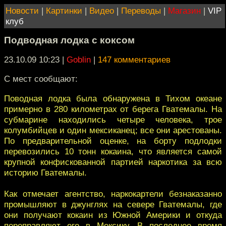
Новости
|
Картинки
|
Видео
|
Переводы
|
Магазин
|
VIP
клуб
Подводная лодка с коксом
23.10.09 10:23
|
Goblin
|
147 комментариев
С мест сообщают:
Поводная лодка была обнаружена в Тихом океане
примерно в 280 километрах от берега Гватемалы. На
субмарине находились четыре человека, трое
колумбийцев и один мексиканец; все они арестованы.
По предварительной оценке, на борту подлодки
перевозились 10 тонн кокаина, что является самой
крупной конфискованной партией наркотика за всю
историю Гватемалы.
Как отмечает агентство, наркокартели безнаказанно
промышляют в джунглях на севере Гватемалы, где
они получают кокаин из Южной Америки и откуда
переправляют его в Мексику. В последнее время