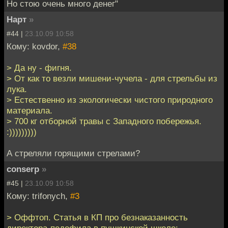
Но стою очень много денег"
Нарт
»
#44 |
23.10.09 10:58
Кому: kovdor,
#38
> Да ну - фигня.
> От как то везли мишени-чучела - для стрельбы из
лука.
> Естественно из экологически чистого природного
материала.
> 700 кг отборной травы с Западного побережья.
:)))))))))
А стреляли горящими стрелами?
conserp
»
#45 |
23.10.09 10:58
Кому: trifonych,
#3
> Оффтоп. Статья в КП про безнаказанность
директора-педофила в пушкинской школе: