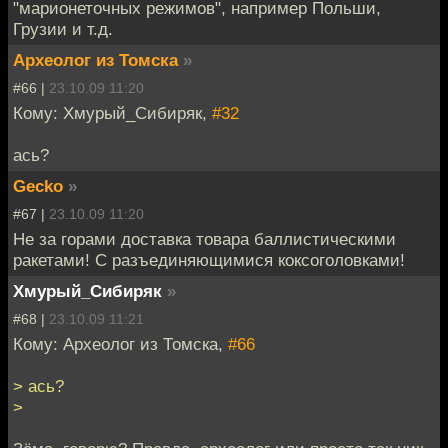
"марионеточных режимов", например Польши,
Грузии и т.д.
Археолог из Томска
»
#66 |
23.10.09 11:20
Кому: Хмурый_Сибиряк,
#32
ась?
Gecko
»
#67 |
23.10.09 11:20
Не за горами доставка товара баллистическими
ракетами! С разъединяющимися коксоголовками!
Хмурый_Сибиряк
»
#68 |
23.10.09 11:21
Кому: Археолог из Томска,
#66
> ась?
>