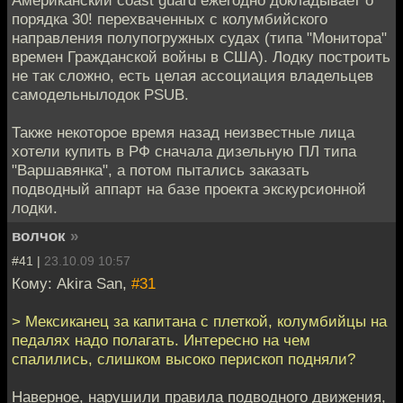
порядка 30! перехваченных с колумбийского
направления полупогружных судах (типа "Монитора"
времен Гражданской войны в США). Лодку построить
не так сложно, есть целая ассоциация владельцев
самодельнылодок PSUB.
Также некоторое время назад неизвестные лица
хотели купить в РФ сначала дизельную ПЛ типа
"Варшавянка", а потом пытались заказать
подводный аппарт на базе проекта экскурсионной
лодки.
волчок
»
#41 |
23.10.09 10:57
Кому: Akira San,
#31
> Мексиканец за капитана с плеткой, колумбийцы на
педалях надо полагать. Интересно на чем
спалились, слишком высоко перископ подняли?
Наверное, нарушили правила подводного движения,