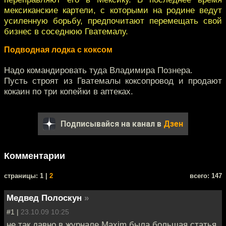
мексиканские картели, с которыми на родине ведут
усиленную борьбу, предпочитают перемещать свой
бизнес в соседнюю Гватемалу.
Подводная лодка с коксом
Надо командировать туда Владимира Познера.
Пусть строят из Гватемалы коксопровод и продают
кокаин по три копейки в аптеках.
Подписывайся на канал в
Дзен
Комментарии
cтраницы: 1 |
2
всего: 147
Медвед Полоскун
»
#1 |
23.10.09 10:25
не так давно в журнале Maxim была большая статья