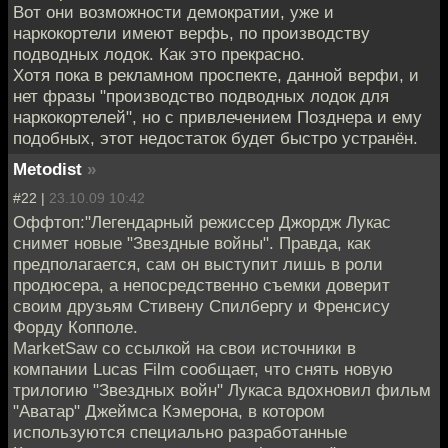
Вот они возможности демократии, уже и
наркокортели имеют верфь, по производству
подводных лодок. Как это прекрасно.
Хотя пока в рекламном проспекте, данной верфи, и
нет фразы "производство подводных лодок для
наркокортелей", но с привлечением Позднера и ему
подобных, этот недостаток будет быстро устранён.
Metodist
»
#22 |
23.10.09 10:42
Оффтоп:"Легендарный режиссер Джордж Лукас
снимет новые "Звездные войны". Правда, как
предполагается, сам он выступит лишь в роли
продюсера, а непосредственно съемки доверит
своим друзьям Стивену Спилбергу и Френсису
Форду Копполе.
MarketSaw со ссылкой на свои источники в
компании Lucas Film сообщает, что снять новую
трилогию "Звездных войн" Лукаса вдохновил фильм
"Аватар" Джеймса Кэмерона, в котором
используются специально разработанные