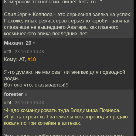
Кэмероном технологии, пишет lenta.ru..."
Спилберг + Коппола - это серьезная заявка на успех!
Похоже, иных режиссеров серьезно коробит заочная
слава еще не вышедшего Аватара, как главного
космического эпика последних лет.
Михаил_20
»
#23 |
23.10.09 10:48
Кому: AT,
#18
Я-то думаю, не маловат ли экипаж для подводной
лодки.
Вот оно что, оказывается!!!
forester
»
#24 |
23.10.09 10:48
>Надо командировать туда Владимира Познера.
>Пусть строят из Гватемалы коксопровод и продают
кокаин по три копейки в аптеках.
Этот вопрос необходимо внести на рассмотрение