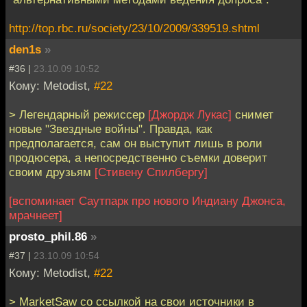
http://top.rbc.ru/society/23/10/2009/339519.shtml
den1s
»
#36 |
23.10.09 10:52
Кому: Metodist,
#22
> Легендарный режиссер
[Джордж Лукас]
снимет
новые "Звездные войны". Правда, как
предполагается, сам он выступит лишь в роли
продюсера, а непосредственно съемки доверит
своим друзьям
[Стивену Спилбергу]
[вспоминает Саутпарк про нового Индиану Джонса,
мрачнеет]
prosto_phil.86
»
#37 |
23.10.09 10:54
Кому: Metodist,
#22
> MarketSaw со ссылкой на свои источники в