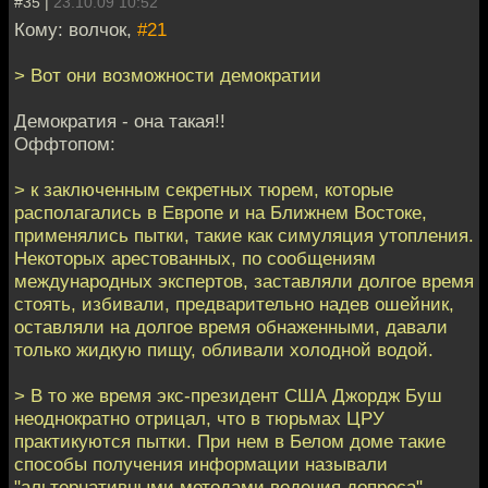
#35 |
23.10.09 10:52
Кому: волчок,
#21
> Вот они возможности демократии
Демократия - она такая!!
Оффтопом:
> к заключенным секретных тюрем, которые
располагались в Европе и на Ближнем Востоке,
применялись пытки, такие как симуляция утопления.
Некоторых арестованных, по сообщениям
международных экспертов, заставляли долгое время
стоять, избивали, предварительно надев ошейник,
оставляли на долгое время обнаженными, давали
только жидкую пищу, обливали холодной водой.
> В то же время экс-президент США Джордж Буш
неоднократно отрицал, что в тюрьмах ЦРУ
практикуются пытки. При нем в Белом доме такие
способы получения информации называли
"альтернативными методами ведения допроса".