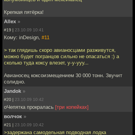
Крепкая пятёрка!
Allex
»
#19 |
23.10.09 10:41
Кому: inDesign,
#11
> так глядишь скоро авианосцами разживутся,
можно будет погранцов сильно не опасаться :) а
сколько туда коксу влезет, у-у-ууу...
Авианосец коксоизмещением 30 000 тонн. Звучит
солидно.
Jandok
»
#20 |
23.10.09 10:42
оЧепятка прокралась
[три копейках]
волчок
»
#21 |
23.10.09 10:42
>задержана самодельная подводная лодка