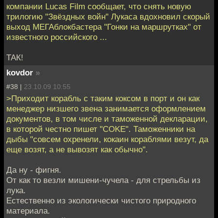
компании Lucas Film сообщает, что снять новую
трилогию "Звёздных войн" Лукаса вдохновил скорый
выход МЕГАблокбастера "Гонки на маршрутках" от
известного российского ...
ТАК!
kovdor
»
#38 |
23.10.09 10:55
>Приходит корабль с таким коксом в порт и он как
менеджер низшего звена занимается оформлением
документов, в том числе и таможенной декларации,
в которой честно пишет "COKE". Таможенники на
дыбы "совсем охренели, кокаин кораблями везут, да
еще возят, а не вывозят как обычно".
Да ну - фигня.
От как то везли мишени-чучела - для стрельбы из
лука.
Естественно из экологически чистого природного
материала.