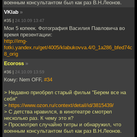
военным консультантом был как раз В.Н.Леонов.
VKlab
»
#35 |
24.10.09 13:47
Мои 5 копеек. Фотография Василия Павловича во
время презентации:
http://img-
fotki.yandex.ru/get/4005/klabukovva.4/0_1a286_bfed74c
8_orig
Ecoross
»
#36 |
24.10.09 13:59
Кому: Nem OFF,
#34
> Недавно приобрел старый фильм "Берем все на
себя"
>
https://www.ozon.ru/context/detail/id/3815439/
> С детства нравился, в кинотеатре смотрел
несколько раз. К чему это я?
> Просмотрел случайно титры и обнаружил, что
военным консультантом был как раз В.Н.Леонов.