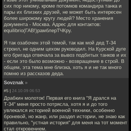
сих пор никому, кроме потомков командира танка и
пары их близких друзей, не может быть интересен
более широкому кругу людей? Место хранения
документа - Москва. Адрес для контактов:
equilibrio(ГАВ!)рамблерТЧКру.
Я так озабочен этой темой, так как мой дед Т-34
строил, не одним цехом руководил. На Курской дуге
его бригада отвечала за вывоз подбитых танков и их
- если это было возможно - возвращение в строй. В
общем, эта тема мне близка, хоть я и не так много
помню из рассказов деда.
Sovznak
»
#5 |
24.10.09 06:53
Драбкин молоток! Первая его книга "Я дрался на
Т-34" меня просто потрясла, хотя я и до того
увлекался историей военной техники, особенно
броневой, но жанр, или раздел истории, не знаю как
правильно, "устная история" для меня на тот момент
стал откровением.