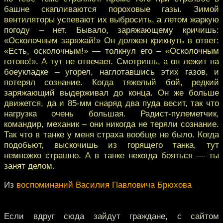
башне скапливаются пороховые газы. Зимой
вентиляторы успевают их выбросить, а летом жаркую
погоду – нет. Бывало, заряжающему кричишь:
«Осколочным заряжай!» Он должен крикнуть в ответ:
«Есть, осколочным!» — толкнул его – «Осколочным
готово!». А тут не отвечает. Смотришь, а он лежит на
боеукладке – угорел, наглотавшись этих газов, и
потерял сознание. Когда тяжелый бой, редкий
заряжающий выдерживал до конца. Он же больше
движется, да и 85-мм снаряд два пуда весит, так что
нагрузка очень большая. Радист-пулеметчик,
командир, механик – они никогда не теряли сознание.
Так что в танке у меня страха вообще не было. Когда
подобьют, выскочишь из горящего танка, тут
немножко страшно. А в танке некогда бояться — ты
занят делом.
Из
воспоминаний Василия Павловича Брюхова
Если вдруг сюда зайдут граждане, с сайтом