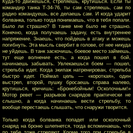
Куда-то движешься, стреляешь, крутишься. Если ты
командир танка Т-34-76, ты сам стреляешь, сам по
радио командуешь, все делаешь сам. И когда ударит
болванка, только тогда понимаешь, что в тебя попали.
Было ли страшно? В танке мне было не страшно.
Конечно, когда получаешь задачу, есть внутреннее
напряжение. Знаешь, что пойдешь в атаку и можешь
погибнуть. Эта мысль свербит в голове, от нее никуда
не уйдешь. В танк заскочишь, боевое место займешь,
тут еще волнение есть, а когда пошел в бой,
начинаешь забывать. Увлекаешься боем — пошел,
стрельба идет. Когда экипаж натренирован, стрельба
быстро идет. Поймал цель — «короткая», один
выстрел, второй, пушку бросаешь справа налево,
крутишься, кричишь: «Бронебойным! Осколочным!»
Мотор ревет — разрывов снарядов практически не
слышно, а когда начинаешь вести стрельбу, то
вообще перестаешь слышать, что снаружи творится.
Только когда болванка попадет или осколочный
снаряд на броню шлепнется, тогда вспоминаешь, что
по тебе тоже стреляют. Кроме того при стрельбе в