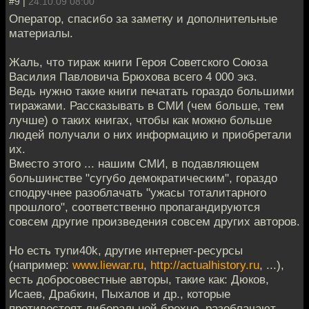
#9 |
24.10.09 08:00
Оператор, спасибо за заметку и дополнительные
материалы.
Жаль, что тираж книги Героя Советского Союза
Василия Павловича Брюхова всего 4 000 экз.
Ведь нужно такие книги печатать гораздо большими
тиражами. Рассказывать в СМИ (чем больше, тем
лучше) о таких книгах, чтобы как можно больше
людей получали о них информацию и приобретали
их.
Вместо этого ... нашим СМИ, в подавляющем
большинстве "сугубо демократическим", гораздо
сподручнее разоблачать "ужасы тоталитарного
прошлого", соответственно пропагандируются
совсем другие произведения совсем других авторов.
Но есть туnи40k, другие интернет-ресурсы
(например:
www.liewar.ru
,
http://actualhistory.ru
, ...),
есть добросовестные авторы, такие как: Дюков,
Исаев, Драбкин, Пыхалов и др., которые
противостоят либеральной брехне, разоблачают