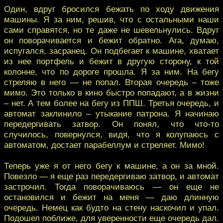
Один, вдруг бросился бежать по ходу движения
машины. Я за ним, решив, что с остальными наши
сами справятся, но те даже не шевельнулись. Вдруг
он поворачивается и бежит обратно. Ага, думаю,
испугался, засранец. Он подбегает к машине, хватает
из нее портфель и бежит в другую сторону, к той
колонне, что по дороге прошла. Я за ним. На бегу
стреляю в него — не попал. Вторая очередь – тоже
мимо. Это только в кино быстро попадают, а в жизни
– нет. А тем более на бегу из ППШ. Третья очередь, и
автомат заклинило – утыкание патрона. Я начинаю
передергивать затвор. Он понял, что что-то
случилось, повернулся, видя, что я колупаюсь с
автоматом, достает парабеллум и стреляет. Мимо!
Теперь уже я от него бегу к машине, а он за мной.
Повезло — я еще раз передергиваю затвор, и автомат
застрочил. Тогда поворачиваюсь — он еще не
остановился и бежит на меня — даю длинную
очередь. Немец как будто на стену наскочил и упал.
Подошел поближе, для уверенности еще очередь дал.