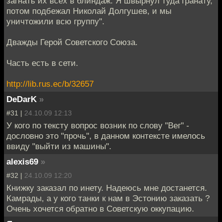
загнать их всех в блиндаж. Я швырнул туда гранату,
потом подбежал Николай Долгушев, и мы
уничтожили всю группу".
Дважды Герой Советского Союза.
Часть есть в сети.
http://lib.rus.ec/b/32657
DeDarK
»
#31 |
24.10.09 12:13
У кого по тексту вопрос возник по слову "Вег" -
дословно это "прочь", в данном контексте имелось
ввиду "выйти из машины".
alexis69
»
#32 |
24.10.09 12:20
Книжку заказал по инету. Надеюсь мне достанется.
Камрады, а у кого танки к нам в Эстонию заказать ?
Очень хочется обратно в Советскую оккупацию.