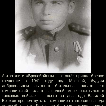
Автор книги «Бронебойным — огонь!» принял боевое
крещение в 1941 году под Москвой, будучи
добровольцем лыжного батальона, однако его
командирский талант в полной мере раскрылся в
танковых войсках — всего за два года Василий
Брюхов прошел путь от командира танкового взвода
до комбата и от Курска до Австрии, сменив девять