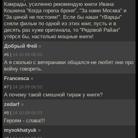
Камрады, усиленно рекомендую книги Ивана
Кошкина "Когда горела броня", "За нами Москва" и
"За ценой не постоим!". Если бы наши "тВарцы"
сняли фильм по одной из этих книг, пусть и в
десять раз хуже оригинала, то "Рядовой Райан"
утёрся бы, настолько мощные книги!
Добрый Фей
»
#6 |
24.10.09 06:53
А я сколько с ветеранами общался-не любят они про
войну говорить.
Francesca
»
#7 |
24.10.09 06:53
А почему такой смешной тираж у книги?
zedarf
»
#8 |
24.10.09 06:53
Героям - слава!!!
mysokhatyuk
»