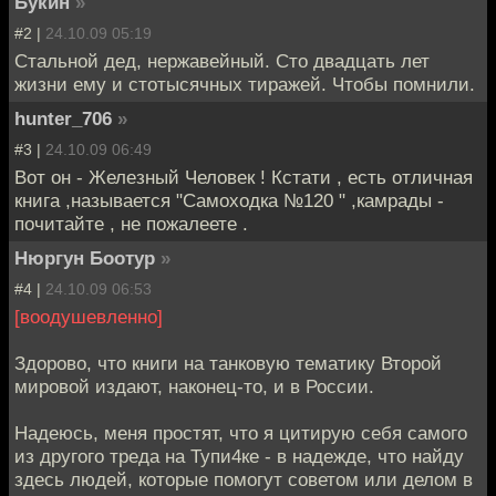
Букин
»
#2 |
24.10.09 05:19
Стальной дед, нержавейный. Сто двадцать лет
жизни ему и стотысячных тиражей. Чтобы помнили.
hunter_706
»
#3 |
24.10.09 06:49
Вот он - Железный Человек ! Кстати , есть отличная
книга ,называется "Самоходка №120 " ,камрады -
почитайте , не пожалеете .
Нюргун Боотур
»
#4 |
24.10.09 06:53
[воодушевленно]
Здорово, что книги на танковую тематику Второй
мировой издают, наконец-то, и в России.
Надеюсь, меня простят, что я цитирую себя самого
из другого треда на Тупи4ке - в надежде, что найду
здесь людей, которые помогут советом или делом в