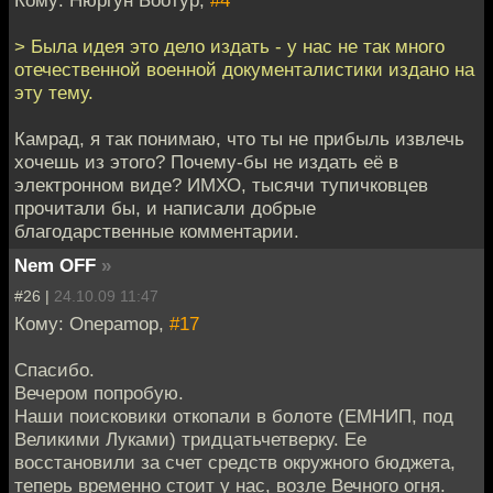
Кому: Нюргун Боотур,
#4
> Была идея это дело издать - у нас не так много
отечественной военной документалистики издано на
эту тему.
Камрад, я так понимаю, что ты не прибыль извлечь
хочешь из этого? Почему-бы не издать её в
электронном виде? ИМХО, тысячи тупичковцев
прочитали бы, и написали добрые
благодарственные комментарии.
Nem OFF
»
#26 |
24.10.09 11:47
Кому: Onepamop,
#17
Спасибо.
Вечером попробую.
Наши поисковики откопали в болоте (ЕМНИП, под
Великими Луками) тридцатьчетверку. Ее
восстановили за счет средств окружного бюджета,
теперь временно стоит у нас, возле Вечного огня.