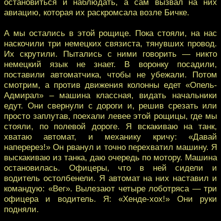
остановиться и наблюдать, а сам вызвал на них
авиацию, которая их раскромсала возле Бичке.
А мы остались в этой рощице. Пока стояли, на нас
наскочили три немецких связиста, тянувших провод.
Их скрутили. Пытались с ними говорить — никто
немецкий язык не знает. В воронку посадили,
поставили автоматчика, чтобы не убежали. Потом
смотрим, а против движения колонны едет «Опель-
Адмирал» – машина классная, видать начальники
едут. Они свернули с дороги и, решив срезать или
просто заплутав, поехали левее этой рощицы, где мы
стояли, по полевой дороге. Я вскакиваю на танк,
хватаю автомат, и механику кричу: «Давай
наперерез!» Он рванул и точно перехватил машину. Я
выскакиваю из танка, даю очередь по мотору. Машина
остановилась. Офицеры, что в ней сидели и
водитель остолбенели. Я автомат на них наставил и
командую: «Вег». Вылезают четыре лоботряса — три
офицера и водитель. Я: «Хенде-хох!» Они руки
подняли.