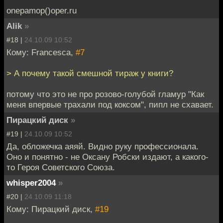
onepamop()oper.ru
Alik
»
#18 |
24.10.09 10:52
Кому: Francesca,
#7
> А почему такой смешной тираж у книги?
потому что это не про розово-голубой гламур "Как
меня впервые трахали под коксом", пипл не схавает.
Пирацкий диск
»
#19 |
24.10.09 10:52
Да, обложечка аяяй. Видно руку профессионала.
Оно и понятно - не Оксану Робски издают, а какого-
то Героя Советского Союза.
whisper2004
»
#20 |
24.10.09 11:18
Кому: Пирацкий диск,
#19