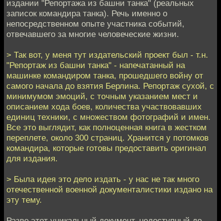
издании "Репортажа из башни танка" (реальных
записок командира танка). Речь именно о
непосредственном опыте участника событий,
отвечавшего за многие человеческие жизни.
> Так вот, у меня тут издательский проект был - т.н.
"Репортаж из башни танка" - напечатанный на
машинке командиром танка, прошедшего войну от
самого начала до взятия Берлина. Репортаж сухой, с
минимумом эмоций, с точным указанием мест и
описанием хода боев, количества участвовавших
единиц техники, с множеством фотографий и имен.
Все это выглядит, как полноценная книга в жестком
переплете, около 300 страниц. Хранится у потомков
командира, которые готовы предоставить оригинал
для издания.
> Была идея это дело издать - у нас не так много
отечественной военной документалистики издано на
эту тему.
Разве этот уникальный документ, недоступный до