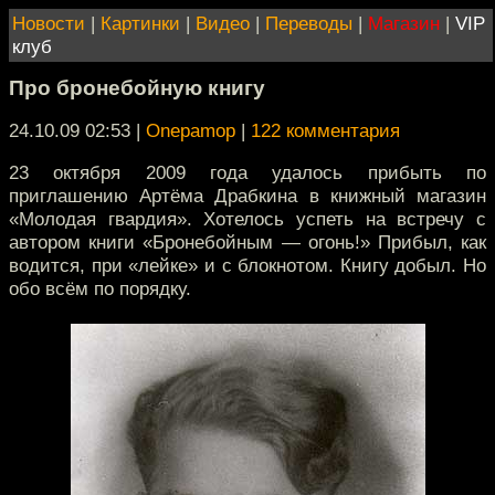
Новости
|
Картинки
|
Видео
|
Переводы
|
Магазин
|
VIP
клуб
Про бронебойную книгу
24.10.09 02:53
|
Onepamop
|
122 комментария
23 октября 2009 года удалось прибыть по
приглашению Артёма Драбкина в книжный магазин
«Молодая гвардия». Хотелось успеть на встречу с
автором книги «Бронебойным — огонь!» Прибыл, как
водится, при «лейке» и с блокнотом. Книгу добыл. Но
обо всём по порядку.