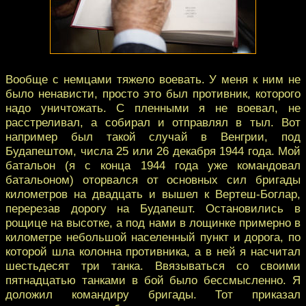
Вообще с немцами тяжело воевать. У меня к ним не
было ненависти, просто это был противник, которого
надо уничтожать. С пленными я не воевал, не
расстреливал, а собирал и отправлял в тыл. Вот
например был такой случай в Венгрии, под
Будапештом, числа 25 или 26 декабря 1944 года. Мой
батальон (я с конца 1944 года уже командовал
батальоном) оторвался от основных сил бригады
километров на двадцать и вышел к Вертеш-Боглар,
перерезав дорогу на Будапешт. Остановились в
рощице на высотке, а под нами в лощинке примерно в
километре небольшой населенный пункт и дорога, по
которой шла колонна противника, а в ней я насчитал
шестьдесят три танка. Ввязываться со своими
пятнадцатью танками в бой было бессмысленно. Я
доложил командиру бригады. Тот приказал