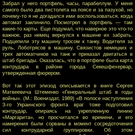
Забрал у него портфель, часы, парабеллум. У меня
самого было два пистолета на поясе и за пазухой, но
почему-то я не догадался ими воспользоваться, когда
автомат заклинило. Посмотрел в портфель — там
какие-то карты. Еще подумал, что наверное это что-то
важное, раз немец вернулся к машине их забрать.
Подцепили эту машину тросом к танку. Водителя за
руль. Лоботрясов в машину. Связистов немецких и
трех автоматчиков на танк и приказал двигаться в
штаб бригады. Оказалась, что в портфеле была карта
контрудара в районе города Секешфехервар,
утвержденная фюрером.
Вот так этот эпизод описывается в книге Сергея
Матвеевича Штеменко «Генеральный штаб в годы
войны». (М.: Воениздат, 1989) «В полосе наступления
3-го Украинского фронта враг тоже подготовил
контрудар, опираясь на укрепленную линию
«Маргарита», но просчитался во времени, и его
намерения были сорваны в момент сосредоточения
сил контрударной группировки. Об этом