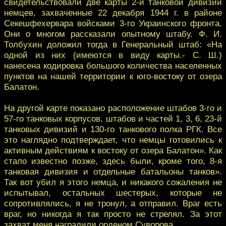
свидетельствовали две карты 2-й танковой дивизии
немцев, захваченные 22 декабря 1944 г. в районе
Секешфехервара войсками 3-го Украинского фронта.
Они о многом рассказали опытному штабу. Ф. И.
Толбухин доложил тогда в Генеральный штаб: «На
одной из них (имеются в виду карты.- С. Ш.)
нанесена кодировка большого количества населенных
пунктов на нашей территории к юго-востоку от озера
Балатон.
На другой карте показано расположение штабов 3-го и
57-го танковых корпусов, штабов и частей 1, 3, 6, 23-й
танковых дивизий и 130-го танкового полка РГК. Все
это наглядно подтверждает, что немцы готовились к
активным действиям к востоку от озера Балатон». Как
стало известно позже, здесь были, кроме того, 8-я
танковая дивизия и отдельные батальоны танков».
Так вот убил я этого немца, и никакого сожаления не
испытывал, остальных шестерых, которые не
сопротивлялись, я не тронул, а отправил. Враг есть
враг, но никогда я так просто не стрелял. За этот
захват меня наградили орденом Суворова.