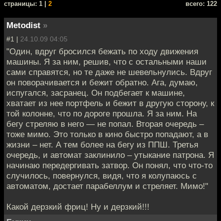
cтраницы: 1 |
2
всего: 122
Metodist
»
#1 |
24.10.09 04:05
"Один, вдруг бросился бежать по ходу движения
машины. Я за ним, решив, что с остальными наши
сами справятся, но те даже не шевельнулись. Вдруг
он поворачивается и бежит обратно. Ага, думаю,
испугался, засранец. Он подбегает к машине,
хватает из нее портфель и бежит в другую сторону, к
той колонне, что по дороге прошла. Я за ним. На
бегу стреляю в него — не попал. Вторая очередь –
тоже мимо. Это только в кино быстро попадают, а в
жизни – нет. А тем более на бегу из ППШ. Третья
очередь, и автомат заклинило – утыкание патрона. Я
начинаю передергивать затвор. Он понял, что что-то
случилось, повернулся, видя, что я колупаюсь с
автоматом, достает парабеллум и стреляет. Мимо!"
Какой дерзкий фриц! Ну и дерзкий!!!