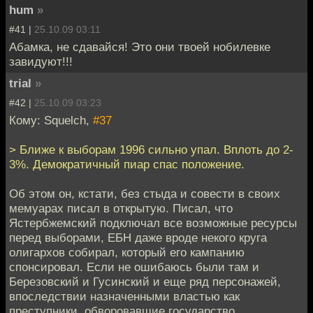
hum
»
#41 |
25.10.09 03:11
Абамка, не сдавайся! Это они твоей нобилевке
завидуют!!!
trial
»
#42 |
25.10.09 03:23
Кому: Squelch,
#37
> Ближе к выборам 1996 сильно упал. Вплоть до 2-
3%. Демократичный пиар спас положение.
Об этом он, кстати, без стыда и совести в своих
мемуарах писал в открытую. Писал, что
Ястербжемский подключал все возможные ресурсы
перед выборами, ЕБН даже вроде некого круга
олигархов собирал, который его кампанию
спонсировал. Если не ошибаюсь были там и
Березовский и Гусинский и еще ряд персонажей,
впоследствии назначенными властью как
преступники, обворовавшие государство.