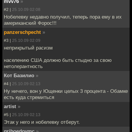
mvv76
»
#2 |
25.10.09 02:08
Нобелевку недавно получил, теперь пора ему в их
американский Форос!!!
panzerschpecht
»
#3 |
25.10.09 02:09
неприкрытый расизм
населению США должно быть стыдно за свою
нетолерантность
Кот Базилио
»
#4 |
25.10.09 02:13
Ну ничего, вон у Ющенки целых 3 процента - Обамке
есть куда стремиться
artist
»
#5 |
25.10.09 02:13
Этак у него и нобелевку отберут.
griboedovmc
»