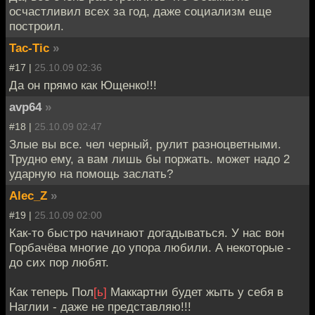
осчастливил всех за год, даже социализм еще
построил.
Tac-Tic
»
#17 |
25.10.09 02:36
Да он прямо как Ющенко!!!
avp64
»
#18 |
25.10.09 02:47
Злые вы все. чел черный, рулит разноцветными.
Трудно ему, а вам лишь бы поржать. может надо 2
ударную на помощь заслать?
Alec_Z
»
#19 |
25.10.09 02:00
Как-то быстро начинают догадываться. У нас вон
Горбачёва многие до упора любили. А некоторые -
до сих пор любят.
Как теперь Пол
[ь]
Маккартни будет жыть у себя в
Наглии - даже не представляю!!!