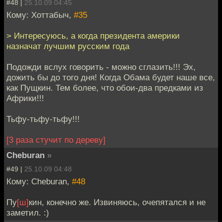
#48 |
25.10.09 04:45
Кому: Хоттабыч,
#35
> Интересуюсь, а когда президента америки
назначат лучшим русским года
Подожди вслух говорить - можно сглазить!!! Эх,
дожить бы до того дня! Когда Обама будет наше все,
как Пущкин. Тем более, что обои-два предками из
Африки!!!
Тьфу-тьфу-тьфу!!!
[3 раза стучит по дереву]
Cheburan
»
#49 |
25.10.09 04:48
Кому: Cheburan,
#48
Пу
[ш]
кин, конечно же. Извиняюсь, очепятался и не
заметил. :)