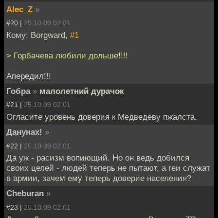
Alec_Z
»
#20 |
25.10.09 02:01
Кому: Borgward,
#1
> Горбачева любили дольше!!!!
Апередил!!!
Гобра
»
малолетний дурачок
#21 |
25.10.09 02:01
Огласите уровень доверия к Медведеву пжалста.
Данунах!
»
#22 |
25.10.09 02:01
Да уж - расизм вопиющий. Но он ведь добился
своих целей - людей теперь не пытают, а геи служат
в армии, зачем ему теперь доверие населения?
Cheburan
»
#23 |
25.10.09 02:01