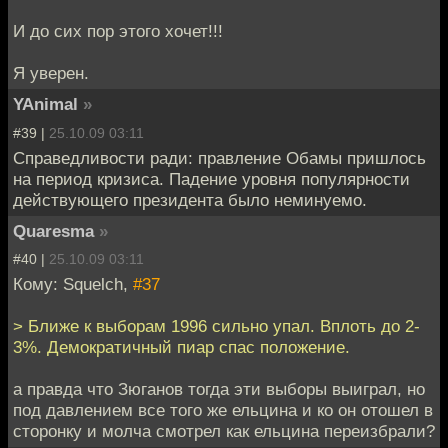
И до сих пор этого хочет!!!
Я уверен.
YAnimal
»
#39 |
25.10.09 03:11
Справедливости ради: правление Обамы пришлось
на период кризиса. Падение уровня популярности
действующего президента было неминуемо.
Quaresma
»
#40 |
25.10.09 03:11
Кому: Squelch,
#37
> Ближе к выборам 1996 сильно упал. Вплоть до 2-
3%. Демократичный пиар спас положение.
а правда что Зюганов тогда эти выборы выиграл, но
под давлением все того же ельцина и ко он отошел в
сторонку и молча смотрел как ельцина переизбрали?