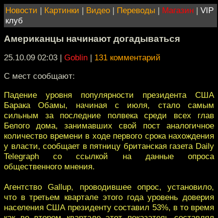
Новости
|
Картинки
|
Видео
|
Переводы
|
Магазин
|
VIP
клуб
Американцы начинают догадываться
25.10.09 02:03
|
Goblin
|
131 комментарий
С мест сообщают:
Падение уровня популярности президента США
Барака Обамы, начиная с июля, стало самым
сильным за последние полвека среди всех глав
Белого дома, занимавших свой пост аналогичное
количество времени в ходе первого срока нахождения
у власти, сообщает в пятницу британская газета Daily
Telegraph со ссылкой на данные опроса
общественного мнения.
Агентство Gallup, проводившее опрос, установило,
что в третьем квартале этого года уровень доверия
населения США президенту составил 53%, в то время
как во втором квартале этот показатель составлял