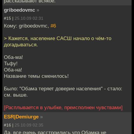
рассказывают всякое.
griboedovmc
»
#15 |
25.10.09 02:31
Кому: griboedovmc,
#6
> Кажется, население САСШ начало о чём-то
догадываться.
Оба-ма!
Тьфу!
Оба-на!
Название темы сменилось!
Было: "Обама теряет доверие населения" - стало:
см. выше.
[Расплывается в улыбке, преисполнен чувствами]
ESR|Demiurge
»
#16 |
25.10.09 02:35
Да, все очень расстроились что Обамка не