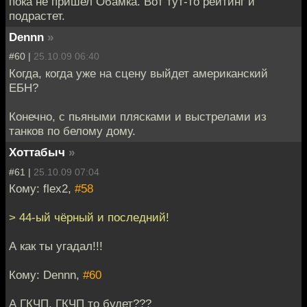
пока не пришел Обамка. Вот тут-то рейтинг и
подрастет.
Dennn
»
#60 |
25.10.09 06:40
Когда, когда уже на сцену выйдет американский
ЕБН?
Конечно, с пьяными плясками и выстрелами из
танков по белому дому.
Хоттабыч
»
#61 |
25.10.09 07:04
Кому: flex2,
#58
> 44-ый чёрный и последний!
А как ты угадал!!!
Кому: Dennn,
#60
А ГКЧП, ГКЧП то будет???