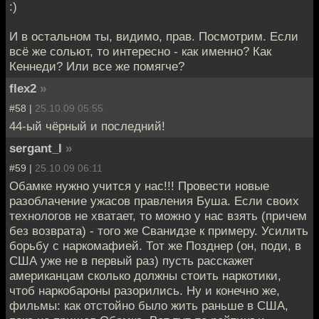
:)
И в остальном ты, видимо, прав. Посмотрим. Если
всё же сольют, то интересно - как именно? Как
Кеннеди? Или все же помягче?
flex2
»
#58 |
25.10.09 05:55
44-ый чёрный и последний!
sergant_l
»
#59 |
25.10.09 06:11
Обамке нужно учится у нас!!! Провести новые
разоблачение ужасов правления Буша. Если своих
технологов не хватает, то можно у нас взять (причем
без возврата) - того же Сванидзе к примеру. Усилить
борьбу с наркомафией. Тот же Позднер (он, поди, в
США уже не в первый раз) пусть расскажет
американцам сколько должны стоить наркотики,
чтоб наркобароны разорились. Ну и конечно же,
фильмы: как отстойно было жить раньше в США,