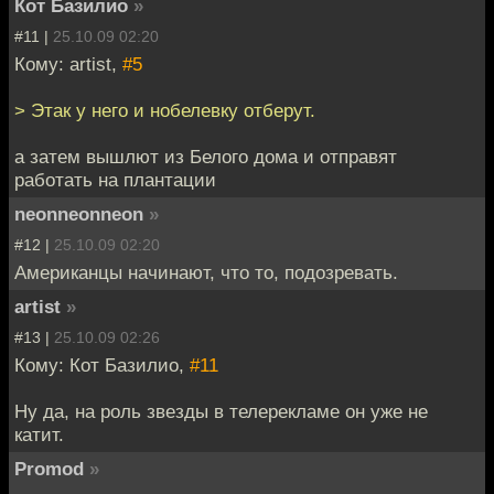
Кот Базилио
»
#11 |
25.10.09 02:20
Кому: artist,
#5
> Этак у него и нобелевку отберут.
а затем вышлют из Белого дома и отправят
работать на плантации
neonneonneon
»
#12 |
25.10.09 02:20
Американцы начинают, что то, подозревать.
artist
»
#13 |
25.10.09 02:26
Кому: Кот Базилио,
#11
Ну да, на роль звезды в телерекламе он уже не
катит.
Promod
»