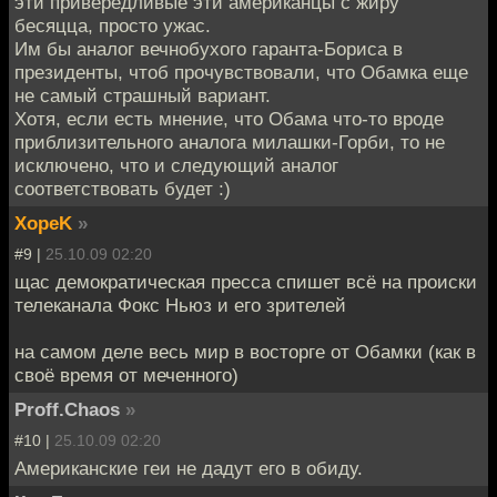
эти привередливые эти американцы с жиру
бесяцца, просто ужас.
Им бы аналог вечнобухого гаранта-Бориса в
президенты, чтоб прочувствовали, что Обамка еще
не самый страшный вариант.
Хотя, если есть мнение, что Обама что-то вроде
приблизительного аналога милашки-Горби, то не
исключено, что и следующий аналог
соответствовать будет :)
XopeK
»
#9 |
25.10.09 02:20
щас демократическая пресса спишет всё на происки
телеканала Фокс Ньюз и его зрителей
на самом деле весь мир в восторге от Обамки (как в
своё время от меченного)
Proff.Chaos
»
#10 |
25.10.09 02:20
Американские геи не дадут его в обиду.