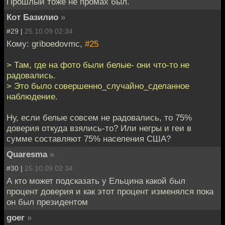
Прошлый тоже не промах был.
Кот Базилио
»
#29 |
25.10.09 02:34
Кому: griboedovmc,
#25
> Там, где на фото были белые- они что-то не
радовались.
> Это было совершенно_случайно_сделанное
наблюдение.
Ну, если белые совсем не радовались, то 75%
доверия откуда взялись-то? Или негры и геи в
сумме составляют 75% населения США?
Quaresma
»
#30 |
25.10.09 02:34
А кто может подсказать у Ельцина какой был
процент доверия и как этот процент изменялся пока
он был президентом
goer
»