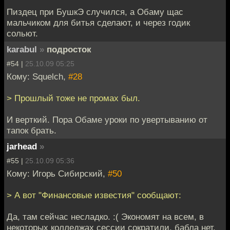
Пиздец при БушкЭ случился, а Обаму щас
мальчиком для битья сделают, и через годик
сольют.
karabul
»
подросток
#54 |
25.10.09 05:25
Кому: Squelch,
#28
> Прошлый тоже не промах был.
И верткий. Пора Обаме уроки по увертыванию от
тапок брать.
jarhead
»
#55 |
25.10.09 05:36
Кому: Игорь Сибирский,
#50
> А вот "Финансовые известия" сообщают:
Да, там сейчас несладко. :( Экономят на всем, в
некоторых колледжах сессии сократили, бабла нет,