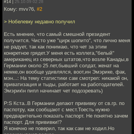
#14 |
25.10.09 02:28
Кому: mvv76,
#2
> Нобелевку недавно получил
Есть мнение, что самый смешной президент
получится. Чисто уже "цирк шопито", что лично меня
не радует, так как понимаю, что чет за этим
конкретное грядет.У меня есть коллега,"белый"
американец из северных штатов,что возле Канады,в
Германии около 25 лет,бывший солдат, женат на
немке,он вообще удивлялся, воот,ин Эмэрике, фак,
мэн...: На тему статистики сам смотрел: никакой он,
приватизация и тыды, работает на работодателей.
Эмэрик\н пипл начинает чет подозревать)
P:S Кста..В Германии делают прививку от св.гр. по
паспотру, как сообщают с мест.Тоесть нужно
предварительно показать паспорт. Не понятно зачем
паспорт. Для прививки!?
Я конечно не поверил, так как сам не ходил.Но