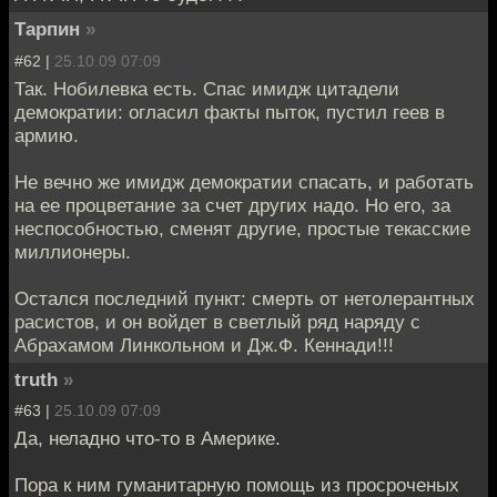
Тарпин
»
#62 |
25.10.09 07:09
Так. Нобилевка есть. Спас имидж цитадели
демократии: огласил факты пыток, пустил геев в
армию.
Не вечно же имидж демократии спасать, и работать
на ее процветание за счет других надо. Но его, за
неспособностью, сменят другие, простые текасские
миллионеры.
Остался последний пункт: смерть от нетолерантных
расистов, и он войдет в светлый ряд наряду с
Абрахамом Линкольном и Дж.Ф. Кеннади!!!
truth
»
#63 |
25.10.09 07:09
Да, неладно что-то в Америке.
Пора к ним гуманитарную помощь из просроченых