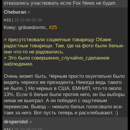
отказались участвовать если Fox News не будет.
Cheburan
»
#33 |
25.10.09 02:34
Кому: griboedovmc,
#25
> присутствовали соцветные товарищу Обаме
радостные товарищи. Там, где на фото были белые-
они что-то не радовались.
> Это было совершенно_случайно_сделанное
наблюдение.
Очень может быть. Черным просто охуительно было
видеть черного же президента. Никогда ведь такого
не было. ) Но черных в США, ЕМНИП, что-то около
13%. Если б белые были против него, он бы выборы
никак не выиграл. А он победил с ощутимым
перевесом. Вывод -- немало белых голосовало все-
таки за него. Вот пусть теперь и расхлебывают. :)
droperidol
»
#34 |
25.10.09 02:34