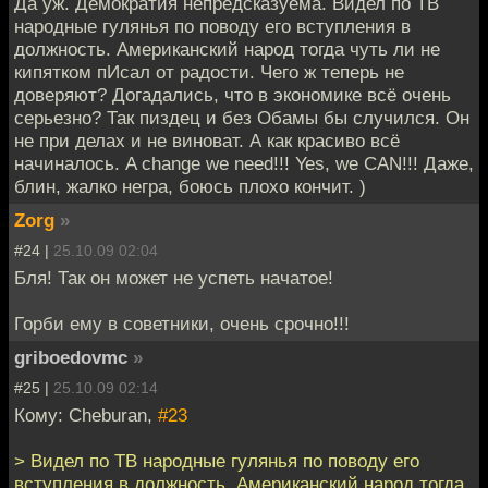
Да уж. Демократия непредсказуема. Видел по ТВ
народные гулянья по поводу его вступления в
должность. Американский народ тогда чуть ли не
кипятком пИсал от радости. Чего ж теперь не
доверяют? Догадались, что в экономике всё очень
серьезно? Так пиздец и без Обамы бы случился. Он
не при делах и не виноват. А как красиво всё
начиналось. A change we need!!! Yes, we CAN!!! Даже,
блин, жалко негра, боюсь плохо кончит. )
Zorg
»
#24 |
25.10.09 02:04
Бля! Так он может не успеть начатое!
Горби ему в советники, очень срочно!!!
griboedovmc
»
#25 |
25.10.09 02:14
Кому: Cheburan,
#23
> Видел по ТВ народные гулянья по поводу его
вступления в должность. Американский народ тогда