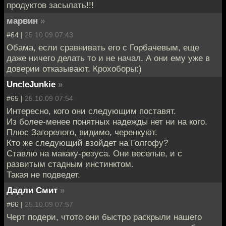
продуктов засылать!!!
марвин
»
#64 |
25.10.09 07:43
Обама, если сравнивать его с Горбачевым, еще
даже ничего делать то и не начал. А они ему уже в
доверии отказывают. Крохоборы:)
UncleJunkie
»
#65 |
25.10.09 07:54
Интересно, кого они следующим поставят.
Из более-менее понятных надежды нет ни на кого.
Плюс Загорелого, видимо, черенкуют.
Кто же следующий взойдет на Голгофу?
Ставлю на макаку-резуса. Они веселые, и с
развитым стадным инстинктом.
Такая не подведет.
Дадли Смит
»
#66 |
25.10.09 07:57
Черт подери, чтото они быстро раскрыли нашего