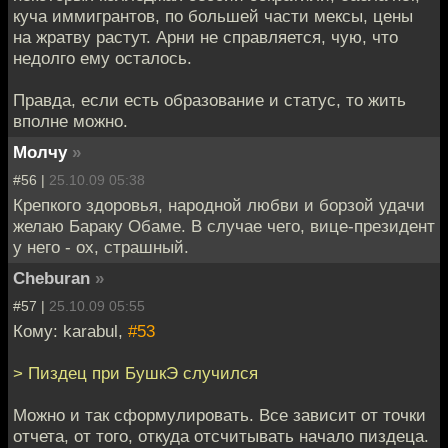
куча иммигрантов, по большей части мексы, цены
на жратву растут. Арни не справляется, чую, что
недолго ему осталось.
Правда, если есть образование и статус, то жить
вполне можно.
Молчу
»
#56 |
25.10.09 05:38
Крепкого здоровья, народной любви и борзой удачи
желаю Бараку Обаме. В случае чего, вице-президент
у него - ох, страшный.
Cheburan
»
#57 |
25.10.09 05:55
Кому: karabul,
#53
> Пиздец при БушкЭ случился
Можно и так сформулировать. Все зависит от точки
отчета, от того, откуда отсчитывать начало пиздеца.