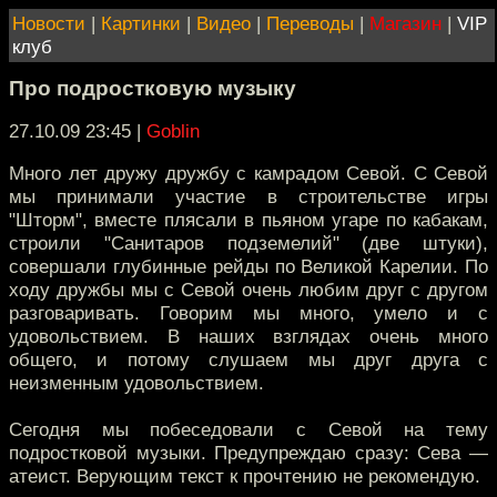
Новости
|
Картинки
|
Видео
|
Переводы
|
Магазин
|
VIP
клуб
Про подростковую музыку
27.10.09 23:45
|
Goblin
Много лет дружу дружбу с камрадом Севой. С Севой
мы принимали участие в строительстве игры
"Шторм", вместе плясали в пьяном угаре по кабакам,
строили "Санитаров подземелий" (две штуки),
совершали глубинные рейды по Великой Карелии. По
ходу дружбы мы с Севой очень любим друг с другом
разговаривать. Говорим мы много, умело и с
удовольствием. В наших взглядах очень много
общего, и потому слушаем мы друг друга с
неизменным удовольствием.
Сегодня мы побеседовали с Севой на тему
подростковой музыки. Предупреждаю сразу: Сева —
атеист. Верующим текст к прочтению не рекомендую.