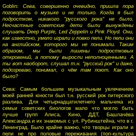
Goblin:
Сева, совершенно очевидно, пришла пора
поговорить о музыке и не только. Когда я был
подростком, никакого "русского рока" не было.
Несчастные советские дети были вынуждены
слушать Deep Purple, Led Zeppelin и Pink Floyd. Они,
как известно, умело играли и ловко пели. Но пели они
на английском, которого мы не понимали. Таким
образом, мы были лишены подростковых
откровений, а потому выросли неполноценными. А
ты вот наоборот, слушал т.н. "русский рок" и даже,
подозреваю, понимал, о чём там поют. Как оно
было?
Сева: Самым большим музыкальным увлечением
моей ранней юности был т.н. русский рок питерского
разлива. Для четырнадцатилетнего мальчика из
семьи советских биологов мало что могло быть
лучше групп Алиса, Кино, ДДТ, Башлачёва
Александра и их знакомых с ул. Рубинштейна, что в г.
Ленинград. Было крайне важно, что творцы играли и
пели не про половые переживания (поп-культура