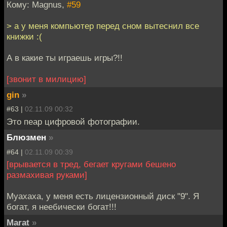
Кому: Magnus,
#59
> а у меня компьютер перед сном вытеснил все
книжки :(
А в какие ты играешь игры?!!
[звонит в милицию]
gin
»
#63 |
02.11.09 00:32
Это пеар цифровой фотографии.
Блюзмен
»
#64 |
02.11.09 00:39
[врывается в тред, бегает кругами бешено
размахивая руками]
Муахаха, у меня есть лицензионный диск "9". Я
богат, я неебически богат!!!
Marat
»