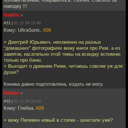
положительные, понравилось. Гоблен, спасибо за
наводку !!!
Goblin
»
#31 |
01.11.09 23:40
Кому: UltraSonic,
#26
> Дмитрий Юрьевич, неизменно на разных
"домашних" фотографиях вижу книги про Рим, а из
заметок, касательно этой темы на вскидку вспомню
только про баню.
> Выходит о древнем Риме, читаешь совсем уж для
души?
Книжка давно подготовлена, издать не могу.
Goblin
»
#32 |
01.11.09 23:40
Кому: Глебка,
#29
> вижу Пелевин новый в стопке - зачитали уже?