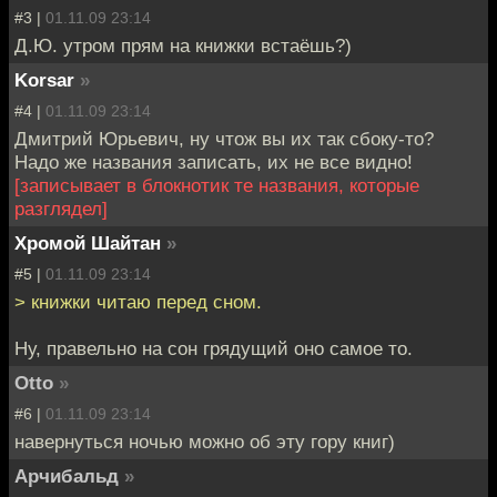
#3 |
01.11.09 23:14
Д.Ю. утром прям на книжки встаёшь?)
Korsar
»
#4 |
01.11.09 23:14
Дмитрий Юрьевич, ну чтож вы их так сбоку-то?
Надо же названия записать, их не все видно!
[записывает в блокнотик те названия, которые
разглядел]
Хромой Шайтан
»
#5 |
01.11.09 23:14
> книжки читаю перед сном.
Ну, правельно на сон грядущий оно самое то.
Otto
»
#6 |
01.11.09 23:14
навернуться ночью можно об эту гору книг)
Арчибальд
»