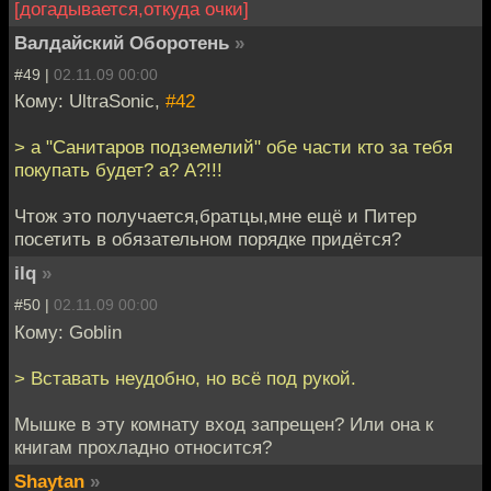
[догадывается,откуда очки]
Валдайский Оборотень
»
#49 |
02.11.09 00:00
Кому: UltraSonic,
#42
> а "Санитаров подземелий" обе части кто за тебя
покупать будет? а? А?!!!
Чтож это получается,братцы,мне ещё и Питер
посетить в обязательном порядке придётся?
ilq
»
#50 |
02.11.09 00:00
Кому: Goblin
> Вставать неудобно, но всё под рукой.
Мышке в эту комнату вход запрещен? Или она к
книгам прохладно относится?
Shaytan
»