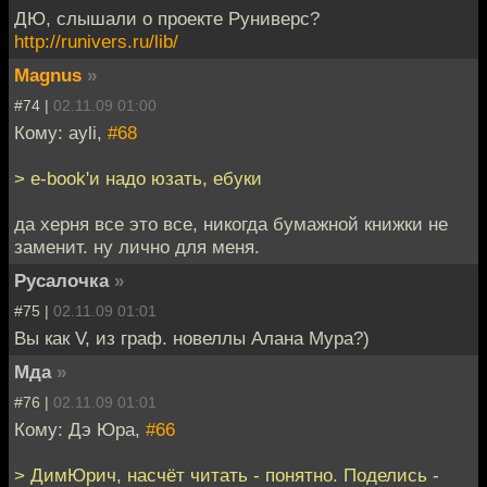
ДЮ, слышали о проекте Руниверс?
http://runivers.ru/lib/
Magnus
»
#74 |
02.11.09 01:00
Кому: ayli,
#68
> e-book'и надо юзать, ебуки
да херня все это все, никогда бумажной книжки не
заменит. ну лично для меня.
Русалочка
»
#75 |
02.11.09 01:01
Вы как V, из граф. новеллы Алана Мура?)
Мда
»
#76 |
02.11.09 01:01
Кому: Дэ Юра,
#66
> ДимЮрич, насчёт читать - понятно. Поделись -