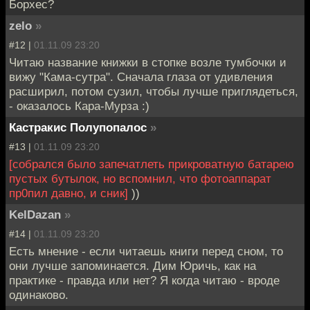
Борхес?
zelo
»
#12 |
01.11.09 23:20
Читаю название книжки в стопке возле тумбочки и
вижу "Кама-сутра". Сначала глаза от удивления
расширил, потом сузил, чтобы лучше приглядеться,
- оказалось Кара-Мурза :)
Кастракис Полупопалос
»
#13 |
01.11.09 23:20
[собрался было запечатлеть прикроватную батарею
пустых бутылок, но вспомнил, что фотоаппарат
пр0пил давно, и сник]
))
KelDazan
»
#14 |
01.11.09 23:20
Есть мнение - если читаешь книги перед сном, то
они лучше запоминается. Дим Юричь, как на
практике - правда или нет? Я когда читаю - вроде
одинаково.