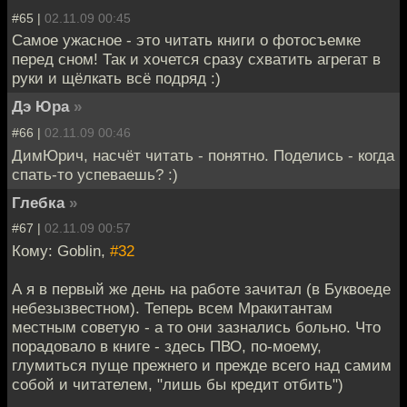
#65 |
02.11.09 00:45
Самое ужасное - это читать книги о фотосъемке
перед сном! Так и хочется сразу схватить агрегат в
руки и щёлкать всё подряд :)
Дэ Юра
»
#66 |
02.11.09 00:46
ДимЮрич, насчёт читать - понятно. Поделись - когда
спать-то успеваешь? :)
Глебка
»
#67 |
02.11.09 00:57
Кому: Goblin,
#32
А я в первый же день на работе зачитал (в Буквоеде
небезызвестном). Теперь всем Мракитантам
местным советую - а то они зазнались больно. Что
порадовало в книге - здесь ПВО, по-моему,
глумиться пуще прежнего и прежде всего над самим
собой и читателем, "лишь бы кредит отбить")