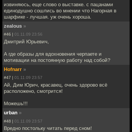
извиняюсь, еще слово о выставке. с пацанами
единодушно сошлись во мнении что Нагорная в
шарфике - лучшая. уж очень хороша.
zealous
»
#46 |
01.11.09 23:56
Дмитрий Юрьевич,
А где образы для вдохновения черпаете и
мотивации на постоянную работу над собой?
Hofnarr
»
#47 |
01.11.09 23:57
Ай, Дим Юрич, красавец, очень здорово всё
расположено, смотрится!
Можешь!!!
urban
»
#48 |
01.11.09 23:57
Вредно постольку читать перед сном!