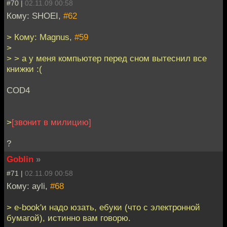
#70 |
02.11.09 00:58
Кому: SHOEI,
#62
> Кому: Magnus,
#59
>
> > а у меня компьютер перед сном вытеснил все
книжки :(
COD4
>
[звонит в милицию]
?
Goblin
»
#71 |
02.11.09 00:58
Кому: ayli,
#68
> e-book'и надо юзать, ебуки (что с электронной
бумагой), истинно вам говорю.