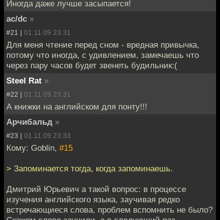
Иногда даже лучше засыпается!
ac/dc
»
#21 |
01.11.09 23:31
Для меня чтение перед сном - вредная привычка,
потому что иногда, с удивлением, замечаешь что
через пару часов будет звенеть будильник:(
Steel Rat
»
#22 |
01.11.09 23:31
А книжки на английском для понту!!!
Арчибальд
»
#23 |
01.11.09 23:33
Кому: Goblin,
#15
> Запоминается тогда, когда запоминаешь.
Дмитрий Юрьевич а такой вопрос: в процессе
изучения английского языка, заучивая редко
встречающиеся слова, проблем вспомнить не было?
Скажем слово заучили, а в следующий раз