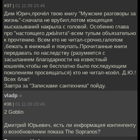
#37 |
01.11.09 23:46
Дим Юрич,прочёл твою книгу "Мужские разговоры за
жизнь"-сначала не врубил,потом концепция
высказываний накрыла с головой. Особенно глава
про "настоящего джЫгита"-всем тупым объязательно
к прочтению. Всем кто не читал-срочно,галопом
,бежать в книжный и покупать.Прочитанные книги
передавать по наследству (разумеется с
засыланием благодарности на известный
кошелёк,чтобы не бесплатно было последующим
поколениям просвящаться) кто не читал-козёл. Д.Ю.!
Всех благ!
Завтра за "Записками сантехника" пойду.
vladp
»
#38 |
01.11.09 23:46
2 Goblin
Дмитрий Юрьевич, есть ли информация контингенту
о возобновлении показа The Sopranos?