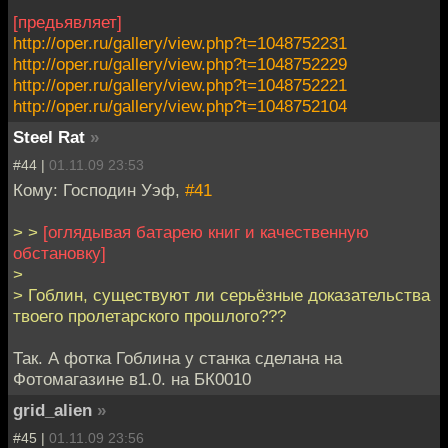
[предьявляет]
http://oper.ru/gallery/view.php?t=1048752231
http://oper.ru/gallery/view.php?t=1048752229
http://oper.ru/gallery/view.php?t=1048752221
http://oper.ru/gallery/view.php?t=1048752104
Steel Rat
»
#44 |
01.11.09 23:53
Кому: Господин Уэф,
#41
> >
[оглядывая батарею книг и качественную
обстановку]
>
> Гоблин, существуют ли серьёзные доказательства
твоего пролетарского прошлого???
Так. А фотка Гоблина у станка сделана на
Фотомагазине в1.0. на БК0010
grid_alien
»
#45 |
01.11.09 23:56