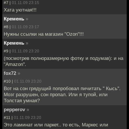
#7 |
01.11.09 23:15
Хата уютная!!!
Кремень
»
#8 |
01.11.09 23:17
Нужны ссылки на магазин "Ozon"!!!
Кремень
»
#9 |
01.11.09 23:20
(посмотрев полноразмерную фотку и подумав): и на
"Amazon".
fox72
»
#10 |
01.11.09 23:20
Вот на сон грядущий попробовал пичитать " Кысь".
Мозг разрушен, сон пропал. Или я тупой, или
Толстая умная?
pepperov
»
#11 |
01.11.09 23:20
Это ламинат или паркет.. то есть, Маркес или