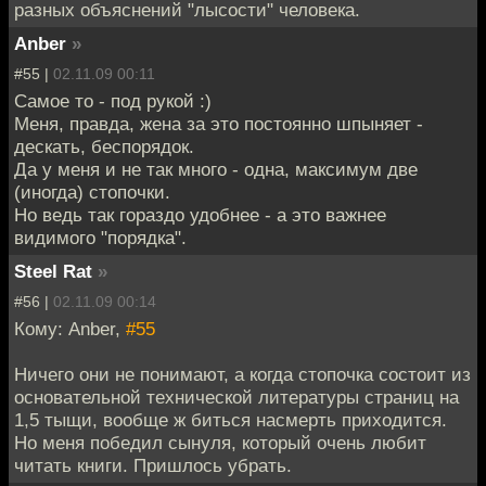
разных объяснений "лысости" человека.
Anber
»
#55 |
02.11.09 00:11
Самое то - под рукой :)
Меня, правда, жена за это постоянно шпыняет -
дескать, беспорядок.
Да у меня и не так много - одна, максимум две
(иногда) стопочки.
Но ведь так гораздо удобнее - а это важнее
видимого "порядка".
Steel Rat
»
#56 |
02.11.09 00:14
Кому: Anber,
#55
Ничего они не понимают, а когда стопочка состоит из
основательной технической литературы страниц на
1,5 тыщи, вообще ж биться насмерть приходится.
Но меня победил сынуля, который очень любит
читать книги. Пришлось убрать.