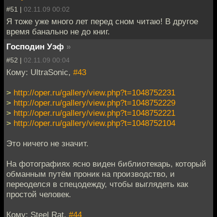
#51 |
02.11.09 00:02
Я тоже уже много лет перед сном читаю! В другое
время банально не до книг.
Господин Уэф
»
#52 |
02.11.09 00:04
Кому: UltraSonic,
#43
>
http://oper.ru/gallery/view.php?t=1048752231
>
http://oper.ru/gallery/view.php?t=1048752229
>
http://oper.ru/gallery/view.php?t=1048752221
>
http://oper.ru/gallery/view.php?t=1048752104
Это ничего не значит.
На фотографиях ясно виден библиотекарь, который
обманным путём проник на производство, и
переоделся в спецодежду, чтобы выглядеть как
простой человек.
Кому: Steel Rat,
#44