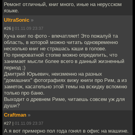
Ремонт отличный, книг много, иные на нерусском
языке.
UltraSonic
»
#26 |
01.11.09 23:37
Куча книг по фото - впечатляет! Это пожалуй та
область, в которой можно читать одновременно
несколько книг не страшась каши в голове.
По прикроватной стопке можно определить, что
занимает мысли более всего в данный жизненный
период ;)
Дмитрий Юрьевич, неизменно на разных
"домашних" фотографиях вижу книги про Рим, а из
заметок, касательно этой темы на вскидку вспомню
только про баню.
Выходит о древнем Риме, читаешь совсем уж для
души?
Craftman
»
#27 |
01.11.09 23:37
А я вот примерно пол года гонял в офис на машине.