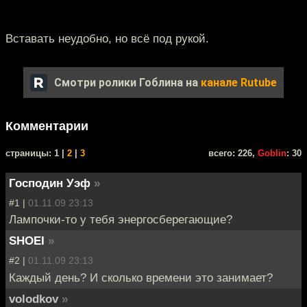
Вставать неудобно, но всё под рукой.
Смотри ролики Гоблина на
канале Rutube
Комментарии
cтраницы: 1 |
2
|
3
всего: 226,
Goblin
: 30
Господин Уэф
»
#1 |
01.11.09 23:13
Лампочки-то у тебя энергосберегающие?
SHOEI
»
#2 |
01.11.09 23:13
Каждый день? И сколько времени это занимает?
volodkov
»