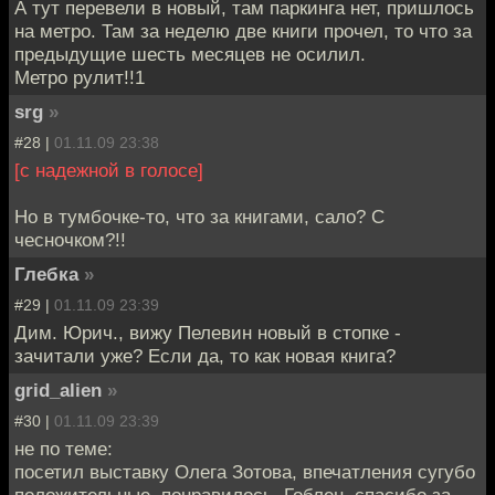
А тут перевели в новый, там паркинга нет, пришлось
на метро. Там за неделю две книги прочел, то что за
предыдущие шесть месяцев не осилил.
Метро рулит!!1
srg
»
#28 |
01.11.09 23:38
[с надежной в голосе]
Но в тумбочке-то, что за книгами, сало? С
чесночком?!!
Глебка
»
#29 |
01.11.09 23:39
Дим. Юрич., вижу Пелевин новый в стопке -
зачитали уже? Если да, то как новая книга?
grid_alien
»
#30 |
01.11.09 23:39
не по теме:
посетил выставку Олега Зотова, впечатления сугубо