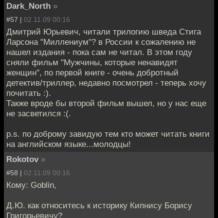
Dark_North
»
#57 |
02.11.09 00:16
Дмитрий Юрьевич, читали трилогию шведа Стига
Ларсона "Миллениум"? в России к сожалению не
нашел издания - пока сам не читал. В этом году
сняли фильм "Мужчины, которые ненавидят
женщин", по первой книге - очень добротный
детектив/триллер, недавно посмотрел - теперь хочу
почитать :).
Также вроде бы второй фильм вышел, но у нас еще
не засветился :(.
p.s. по доброму завидую тем кто может читать книги
на английском языке...молодцы!
Rokotov
»
#58 |
02.11.09 00:16
Кому: Goblin,
Д.Ю. как относитесь к историку Кипнису Борису
Григорьевичу?