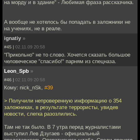
на морду и в здание" - Любимая фраза рассказчика.
А вообще не хотелось бы попадать в заложники не
на учениях, не в реале.
ignatiy
»
#45 |
02.11.09 20:58
"Прикольно" не то слово. Хочется сказать большое
человеческое "спасибо!" парням из спецназа.
Leon_Spb
»
#46 |
02.11.09 20:58
Кому: nick_nSk,
#39
> Получили непроверенную информацию о 354
заложниках, в результате террористы, увидев
новости, слегка разозлились.
Там не так было. В 7 утра перед журналистами
выступил Лев Дзугаев - официальный
представитель Оперативного штаба. Среди прочего