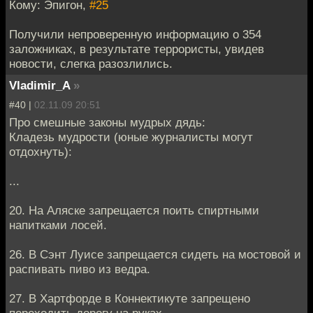
Кому: Эпигон,
#25
Получили непроверенную информацию о 354
заложниках, в результате террористы, увидев
новости, слегка разозлились.
Vladimir_A
»
#40 |
02.11.09 20:51
Про смешные законы мудрых дядь:
Кладезь мудрости (юные журналисты могут
отдохнуть):
...
20. На Аляске запрещается поить спиртными
напитками лосей.
26. В Сэнт Луисе запрещается сидеть на мостовой и
распивать пиво из ведра.
27. В Хартфорде в Коннектикуте запрещено
переходить дорогу на руках.