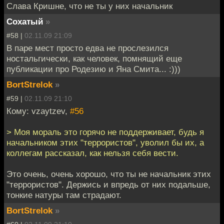
Слава Кришне, что не ты у них начальник
Cохатый
»
#58 |
02.11.09 21:09
В паре мест просто едва не прослезился
ностальгически, как человек, помнящий еще
публикации про Родезию и Яна Смита... :)))
BortStrelok
»
#59 |
02.11.09 21:10
Кому: vzaytzev,
#56
> Моя мораль это горячо не поддерживает, будь я
начальником этих "террористов", уволил бы их, а
коллегам рассказал, как нельзя себя вести.
Это очень, очень хорошо, что ты не начальник этих
"террористов". Держись и впредь от них подальше,
тонкие натуры там страдают.
BortStrelok
»