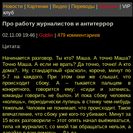
Новости
|
Картинки
|
Видео
|
Переводы
|
Магазин
|
VIP
клуб
Про работу журналистов и антитеррор
02.11.09 19:46
|
Goblin
|
479 комментариев
Цитата:
Начинается разговор. Ты кто? Маша. А точно Маша?
Точно Маша. А если не врать? Да точно, точно! А кто
дома?.. Ну, стандартный «раскол», короче, минут по
5-7 на каждого. При этом они же слышат, что
происходит сбоку. А – тыкается пальцем в
конкретного, говорится ему: «сиди и заткнись,
команды говорить не было». И пока сбоку человека
«колешь», периодически лупишь в стенку чем-нибудь
тяжелым. Человек не понимает, что происходит. Такое
впечатление, что сбоку уже кого-то убивают. Минут за
15 всех разговорили – этот опять начал выёживаться,
типа «я журналист, со мной так обращаться нельзя, а
давайте я вам помогу»… Да-да.