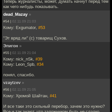
Теперь журналисты, может, думать начнут перед тем
как чего нибудь показывать.
dead_Mazay
»
#54 |
02.11.09 21:03
Кому: Exgumator,
#53
"Эт вряд ли" (с) товарищ Сухов.
Эпигон
»
#55 |
02.11.09 21:04
Кому: nick_nSk,
#39
Кому: Leon_Spb,
#34
понял, спасибо.
vzaytzev
»
#56 |
02.11.09 21:05
Кому: Хромой Шайтан,
#41
И все таки это сильный перебор, зачем это нужно?
Все и так знают, что заложником быть не сладко.