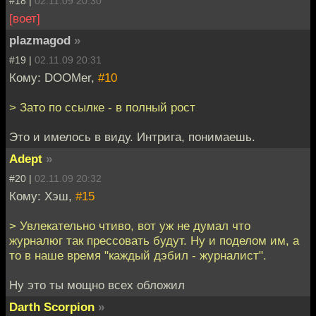
#18 |
02.11.09 20:30
[воет]
plazmagod
»
#19 |
02.11.09 20:31
Кому: DOOMer,
#10
> Зато по ссылке - в полный рост
Это и имелось в виду. Интрига, понимаешь.
Adept
»
#20 |
02.11.09 20:32
Кому: Хэш,
#15
> Увлекательно чтиво, вот уж не думал что
журналюг так прессовать будут. Ну и поделом им, а
то в наше время "каждый дэбил - журналист".
Ну это ты мощно всех обложил
Darth Scorpion
»