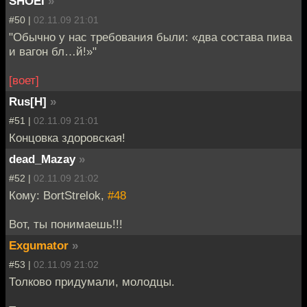
SHOEI
»
#50 |
02.11.09 21:01
"Обычно у нас требования были: «два состава пива
и вагон бл…й!»"
[воет]
Rus[H]
»
#51 |
02.11.09 21:01
Концовка здоровская!
dead_Mazay
»
#52 |
02.11.09 21:02
Кому: BortStrelok,
#48
Вот, ты понимаешь!!!
Exgumator
»
#53 |
02.11.09 21:02
Толково придумали, молодцы.