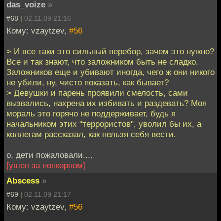
das_voize
»
#68 |
02.11.09 21:16
Кому: vzaytzev,
#56
> И все таки это сильный перебор, зачем это нужно?
Все и так знают, что заложником быть не сладко.
Заложников еще и убивают иногда, чего ж они никого
не убили, ну, чисто показать, как бывает?
> Девушки и парень проявили смелость, сами
вызвались, нахрена их избивать и раздевать? Моя
мораль это горячо не поддерживает, будь я
начальником этих "террористов", уволил бы их, а
коллегам рассказал, как нельзя себя вести.
о, дети пожаловали....
[ушел за попкорном]
Abscess
»
#69 |
02.11.09 21:17
Кому: vzaytzev,
#56