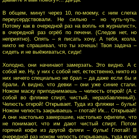
В общем, минут через 10, по-моему, с ним слегка
переусердствовали. Не сильно – но чуть-чуть.
Потому как в очередной раз на вопль «я журналист»,
в очередной раз огрёб по печени. (Следов нет, но
неприятно). Опять – я писать хочу. А тебя, козла,
никто не спрашивал, что ты хочешь! Твоя задача –
сидеть и не выёживаться, сиди!
Холодно, они начинают замерзать. Это видно. А с
собой же. Ну, у них с собой нет, естественно, никто из
них ничего специально не брал – да даже если бы и
брали. А видно, что девки – они уже синие стали.
Ножом маску приподнимаешь – челюсть открой! (А с
собой во фляжке спирт, чистый, неразбавленный).
Челюсть открой! Открывает. Туда из фляжки – бульк!
Ножом челюсть закрываешь – глотай! Ик… Открывай!
А они настолько замерзшие, настолько офигели, что
не понимают, что им дают чистый спирт. Потом
горячий кофе из другой фляги – бульк! Глотай! В
очередной раз ножом челюсть открываешь, туда кусок