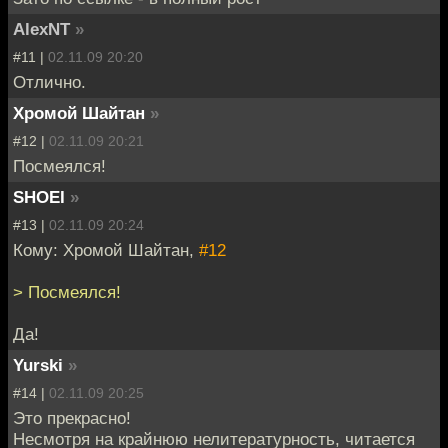
AlexNT
»
#11 |
02.11.09 20:20
Отлично.
Хромой Шайтан
»
#12 |
02.11.09 20:21
Посмеялся!
SHOEI
»
#13 |
02.11.09 20:24
Кому: Хромой Шайтан,
#12
> Посмеялся!
Да!
Yurski
»
#14 |
02.11.09 20:25
Это прекрасно!
Несмотря на крайнюю нелитературность, читается