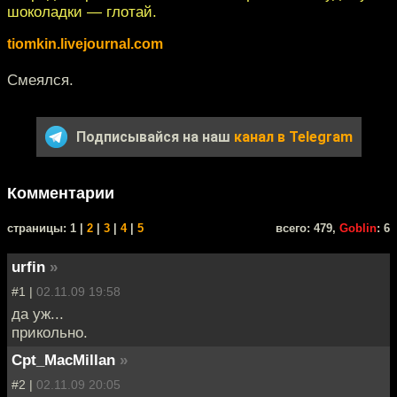
шоколадки — глотай.
tiomkin.livejournal.com
Смеялся.
Подписывайся на наш
канал в Telegram
Комментарии
cтраницы: 1 |
2
|
3
|
4
|
5
всего: 479,
Goblin
: 6
urfin
»
#1 |
02.11.09 19:58
да уж...
прикольно.
Cpt_MacMillan
»
#2 |
02.11.09 20:05