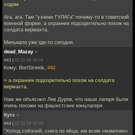
ходом
Ага, ага. Там "узники ГУЛАГа" почему-то в советской
военной форме, а охранник подозрительно похож на
солдата вермахта.
Мелькало уже где-то сегодня.
dead_Mazay
»
#43 |
02.11.09 20:58
Кому: BortStrelok,
#42
> а охранник подозрительно похож на солдата
вермахта.
Нам же объяснил Лев Дуров, что наши лагеря были
очень похожи на фашистские концлагеря.
Кутх
»
#44 |
02.11.09 20:58
"Холод собачий, снега по яйца, им всем «мамочки»