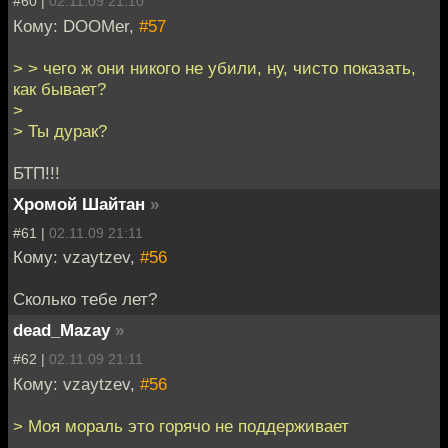
#60 |
02.11.09 21:10
Кому: DOOMer,
#57
> > чего ж они никого не убили, ну, чисто показать,
как бывает?
>
> Ты дурак?
БТП!!!
Хромой Шайтан
»
#61 |
02.11.09 21:11
Кому: vzaytzev,
#56
Cколько тебе лет?
dead_Mazay
»
#62 |
02.11.09 21:11
Кому: vzaytzev,
#56
> Моя мораль это горячо не поддерживает