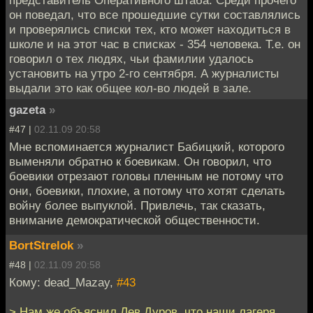
он поведал, что все прошедшие сутки составлялись
и проверялись списки тех, кто может находиться в
школе и на этот час в списках - 354 человека. Т.е. он
говорил о тех людях, чьи фамилии удалось
установить на утро 2-го сентября. А журналисты
выдали это как общее кол-во людей в зале.
gazeta
»
#47 |
02.11.09 20:58
Мне вспоминается журналист Бабицкий, которого
выменяли обратно к боевикам. Он говорил, что
боевики отрезают головы пленным не потому что
они, боевики, плохие, а потому что хотят сделать
войну более выпуклой. Привлечь, так сказать,
внимание демократической общественности.
BortStrelok
»
#48 |
02.11.09 20:58
Кому: dead_Mazay,
#43
> Нам же объяснил Лев Дуров, что наши лагеря