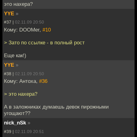
это нахера?
YYE
»
#37 |
02.11.09 20:50
Кому: DOOMer,
#10
> Зато по ссылке - в полный рост
Еще как!)
YYE
»
#38 |
02.11.09 20:50
Кому: Антоха,
#36
> это нахера?
А в заложниках думаешь девок пирожными
угощают??
nick_nSk
»
#39 |
02.11.09 20:51