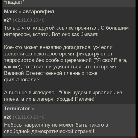
*падает*
Mank
»
автаровфил
#27 |
02.11.09 20:46
Только что по другой ссылке прочитал. С большим
интересом, кстати. Вот оно как бывает.
Кое-кто может внезапно догадаться, уж если
заложников некоторое время филдьтруют от
террористов без особых церемоний ("Я свой!" ага,
как же), то стоит ли удивляться, что во время
Великой Отечественной пленных тоже
фильтровали?
А внешне выглядело - "Они чудом вырвались из
плена, а их в лагеря! Уроды! Палачи!"
Termirator
»
#28 |
02.11.09 20:46
Небось наврали!ну не может быть такого в
свободной демократической стране!!!