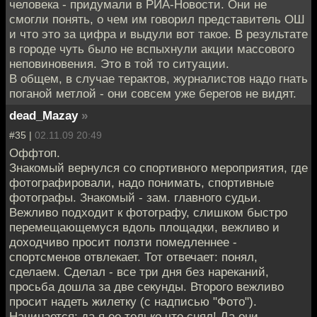
человека - придумали в РИА-Новости. Они не
смогли понять, о чем им говорил представитель ОШ
и что это за цифра и выдули вот такое. В результате
в городе чуть было не вспыхнули акции массового
неповиновения. Это в той то ситуации.
В общем, в случае терактов, журналистов надо гнать
поганой метлой - они совсем уже берегов не видят.
dead_Mazay
»
#35 |
02.11.09 20:49
Оффтоп.
Знакомый вернулся со спортивного мероприятия, где
фотографировали, надо понимать, спортивные
фотографы. Знакомый - зам. главного судьи.
Вежливо подходит к фотографу, слишком быстро
перемещающемуся вдоль площадки, вежливо и
доходчиво просит ползти помедленнее -
спортсменов отвлекает. Тот отвечает: понял,
сделаем. Сделал - все три дня без нареканий,
просьба дошла за две секунды. Второго вежливо
просит надеть жилетку (с надписью "Фото").
Начинается: да я ее только что снял! Да они