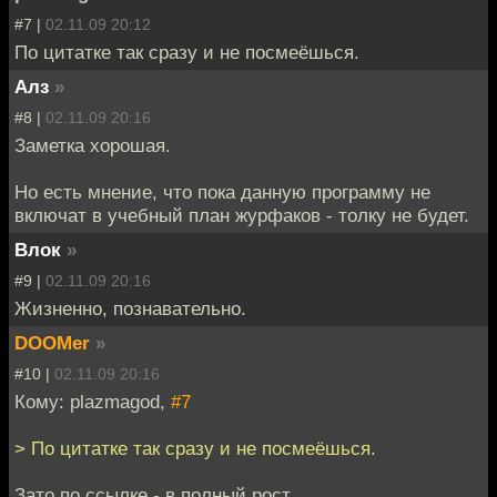
#7 |
02.11.09 20:12
По цитатке так сразу и не посмеёшься.
Алз
»
#8 |
02.11.09 20:16
Заметка хорошая.
Но есть мнение, что пока данную программу не
включат в учебный план журфаков - толку не будет.
Влок
»
#9 |
02.11.09 20:16
Жизненно, познавательно.
DOOMer
»
#10 |
02.11.09 20:16
Кому: plazmagod,
#7
> По цитатке так сразу и не посмеёшься.
Зато по ссылке - в полный рост