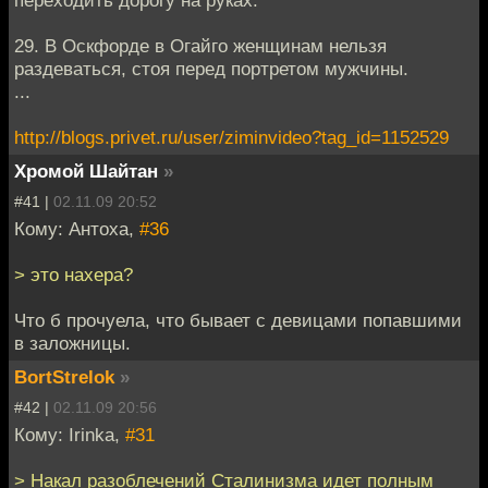
29. В Оскфорде в Огайго женщинам нельзя
раздеваться, стоя перед портретом мужчины.
...
http://blogs.privet.ru/user/ziminvideo?tag_id=1152529
Хромой Шайтан
»
#41 |
02.11.09 20:52
Кому: Антоха,
#36
> это нахера?
Что б прочуела, что бывает с девицами попавшими
в заложницы.
BortStrelok
»
#42 |
02.11.09 20:56
Кому: Irinka,
#31
> Накал разоблечений Сталинизма идет полным