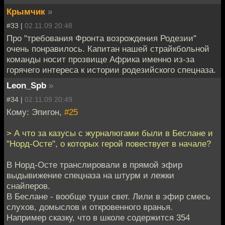
Крымчик
»
#33 |
02.11.09 20:48
Про "требования Фронта возрождения Родезии"
очень понравилось. Капитан нашей страйкбольной
команды носит прозвище Африка именно из-за
горячего интереса к истории родезийского спецназа.
Leon_Spb
»
#34 |
02.11.09 20:49
Кому: Эпигон,
#25
> А что за казусы с журналюгами были в Беслане и
"Норд-Осте", о которых герой повествует в начале?
В Норд-Осте транслировали в прямой эфир
выдывижение спецназа на штурм и лежки
снайперов.
В Беслане - вообще туши свет. Лили в эфир смесь
слухов, домыслов и откровенного вранья.
Например сказку, что в школе содержится 354