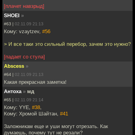
[плачет навзрыд]
SHOEI
»
#63 |
02.11.09 21:13
Кому: vzaytzev,
#56
> И все таки это сильный перебор, зачем это нужно?
[падает со стула]
Abscess
»
#64 |
02.11.09 21:13
Какая прекрасная заметка!
Антоха
»
мд
#65 |
02.11.09 21:14
Кому: YYE,
#38
,
Кому: Хромой Шайтан,
#41
Заложникам еще и уши могут отрезать. Как
думаешь, почему тут не резали?