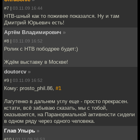
#7 |
03.11.09 16:44
НТВ-шный как то поживее показался. Ну и там
Дмитрий Юрьевич есть!
Артём Владимирович
»
#8 |
03.11.09 16:52
Ролик с НТВ пободрее будет:)
Ждём выставку в Москве!
doutorcv
»
#9 |
03.11.09 16:52
Кому: prosto_phil.86,
#1
Лагутенко в дальнем углу еще - просто прекрасен.
кстати, всё забываю сказать, мы с тобой,
оказывается, на Паранормальной активности сидели
в одном ряду через одного человека.
Глав Упырь
»
#10 |
03.11.09 16:53