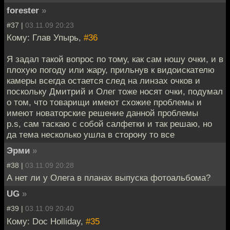
forester
»
#37 |
03.11.09 20:23
Кому: Глав Упырь,
#36
Я задал такой вопрос по тому, как сам ношу очки, и в
плохую погоду или жару, прильнув к видоискателю
камеры всегда остается след на линзах очков и
поскольку Дмитрий и Олег тоже носят очки, подумал
о том, что товарищи имеют схожие проблемы и
имеют новаторские решение данной проблемы
p.s, сам таскаю с собой салфетки и так решаю, но
да тема несколько ушла в сторону то все
Эрми
»
#38 |
03.11.09 20:28
А нет ли у Олега в планах выпуска фотоальбома?
UG
»
#39 |
03.11.09 20:40
Кому: Doc Holliday,
#35