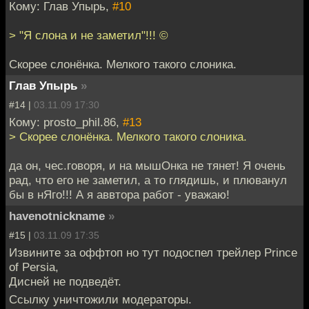
Кому: Глав Упырь,
#10
> "Я слона и не заметил"!!! ©
Скорее слонёнка. Мелкого такого слоника.
Глав Упырь
»
#14 |
03.11.09 17:30
Кому: prosto_phil.86,
#13
> Скорее слонёнка. Мелкого такого слоника.
да он, чес.говоря, и на мышОнка не тянет! Я очень
рад, что его не заметил, а то глядишь, и плюванул
бы в нЯго!!! А я аввтора работ - уважаю!
havenotnickname
»
#15 |
03.11.09 17:35
Извините за оффтоп но тут подоспел трейлер Prince
of Persia,
Дисней не подведёт.
Ссылку уничтожили модераторы.