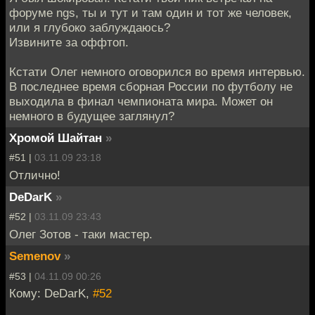
форуме ngs, ты и тут и там один и тот же человек,
или я глубоко заблуждаюсь?
Извините за оффтоп.
Кстати Олег немного оговорился во время интервью.
В последнее время сборная России по футболу не
выходила в финал чемпионата мира. Может он
немного в будущее заглянул?
Хромой Шайтан
»
#51 |
03.11.09 23:18
Отлично!
DeDarK
»
#52 |
03.11.09 23:43
Олег Зотов - таки мастер.
Semenov
»
#53 |
04.11.09 00:26
Кому: DeDarK,
#52