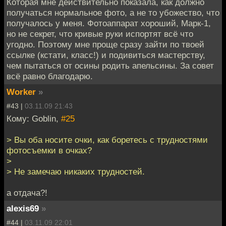
Которая мне действительно показала, как должно
получаться нормальное фото, а не то убожество, что
получалось у меня. Фотоаппарат хороший, Марк-1,
но не секрет, что кривые руки испортят всё что
угодно. Поэтому мне проще сразу зайти по твоей
ссылке (кстати, класс!) и подивиться мастерству,
чем пытаться от осины родить апельсины. За совет
всё равно благодарю.
Worker
»
#43 |
03.11.09 21:43
Кому: Goblin,
#25
> Вы оба носите очки, как боретесь с трудностями
фотосъемки в очках?
>
> Не замечаю никаких трудностей.
а отдача?!
alexis69
»
#44 |
03.11.09 22:01