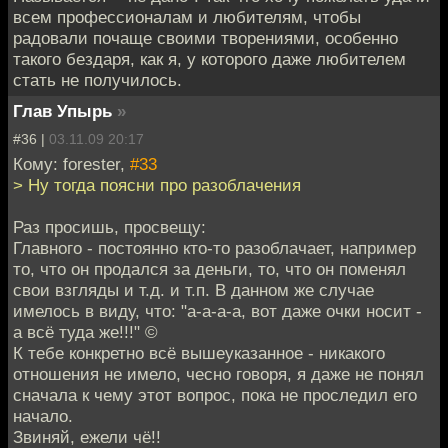
всем профессионалам и любителям, чтобы
радовали почаще своими творениями, особенно
такого бездаря, как я, у которого даже любителем
стать не получилось.
Глав Упырь
»
#36 |
03.11.09 20:17
Кому: forester,
#33
> Ну тогда поясни про разоблачения
Раз просишь, просвещу:
Главного - постоянно кто-то разоблачает, например
то, что он продался за деньги, то, что он поменял
свои взгляды и т.д. и т.п. В данном же случае
имелось в виду, что: "а-а-а-а, вот даже очки носит -
а всё туда же!!!" ©
К тебе конкретно всё вышеуказанное - никакого
отношения не имело, чесно говоря, я даже не понял
сначала к чему этот вопрос, пока не проследил его
начало.
Звиняй, ежели чё!!