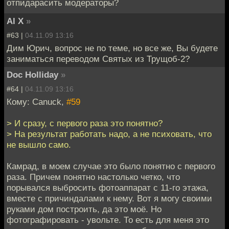
отпидарасить модераторы?
Al X
»
#63 |
04.11.09 13:16
Дим Юрич, вопрос не по теме, но все же, Вы будете
заниматься переводом Святых из Трущоб-2?
Doc Holliday
»
#64 |
04.11.09 13:16
Кому: Canuck,
#59
> И сразу, с первого раза это понятно?
> На результат работать надо, а не психовать, что
не вышло само.
Камрад, в моем случае это было понятно с первого
раза. Причем понятно настолько четко, что
порывался выбросить фотоаппарат с 11-го этажа,
вместе с причиндалами к нему. Вот я могу своими
руками дом построить, да это моё. Но
фотографировать - увольте. То есть для меня это