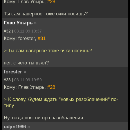
Кому: Глав Упырь,
#28
Ты сам наверное тоже очки носишь?
Глав Упырь
»
#32 |
03.11.09 19:37
Кому: forester,
#31
> Ты сам наверное тоже очки носишь?
нет, с чего ты взял?
forester
»
#33 |
03.11.09 19:59
Кому: Глав Упырь,
#28
> К слову, будем ждать "новых разоблачений" по-
типу
Ну тогда поясни про разоблачения
udjin1986
»