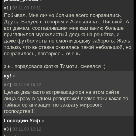
#1 |
03.11.09 16:11
Побывал. Мне лично больше всего понравились
Друзь, Валуев с топором и Акиньшина с Писькой. А
вот дамам, составлявшим мне кампанию больше
приглянулся мускулистый дядька на решётке, и
даже футболисты не смогли дядьку забороть. Жаль
только, что выставка оказалась такой небольшой, но
понравилась, повторюсь, очень.
з.ы. порадовала фотка Тимоти, смеялся :)
ку!
»
#2 |
03.11.09 16:12
Целых два часто встречающихся на этом сайте
лица сразу в одном репортаже! прямо-таки какая то
тайная организация по захвату мирового
господства!!!
Господин Уэф
»
#3 |
03.11.09 16:12