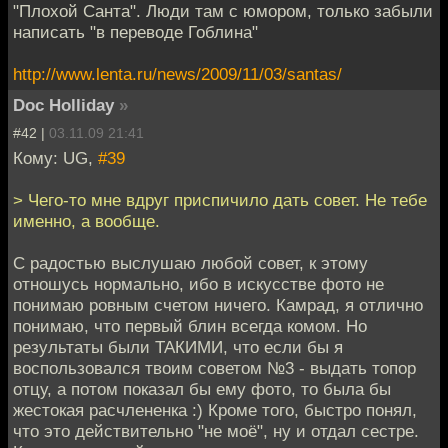
"Плохой Санта". Люди там с юмором, только забыли
написать "в переводе Гоблина"
http://www.lenta.ru/news/2009/11/03/santas/
Doc Holliday
»
#42 |
03.11.09 21:41
Кому: UG,
#39
> Чего-то мне вдруг приспичило дать совет. Не тебе
именно, а вообще.
С радостью выслушаю любой совет, к этому
отношусь нормально, ибо в искусстве фото не
понимаю ровным счетом ничего. Камрад, я отлично
понимаю, что первый блин всегда комом. Но
результаты были ТАКИМИ, что если бы я
воспользовался твоим советом №3 - выдать топор
отцу, а потом показал бы ему фото, то была бы
жестокая расчлененка :) Кроме того, быстро понял,
что это действительно "не моё", ну и отдал сестре.