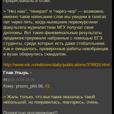
Прафисеаналы в отаки:
> “Нез наю”, “генирал” и “через-чюр” — возможно,
именно такое написание слов мы увидим в газетах
лет через пять, когда нынешние первокурсники
факультета журналистики МГУ получат свои
дипломы. Вот такие феноменальные результаты
продемонстрировали набранные с помощью ЕГЭ
студенты, среди которых есть даже стобалльники.
Как и ожидалось, проверочные работы новобранцев
в вузах обернулись скандалом.
http://www.mk.ru/editions/daily/publications/378918.html
Глав Упырь
»
#4 |
03.11.09 16:28
Кому: prosto_phil.86,
#1
> Жаль только, что выставка оказалась такой
небольшой, но понравилась, повторюсь, очень.
Полностью подтверждаю!!!