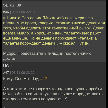
SERG_39
»
#46 |
03.11.09 22:10
> Никита Сергеевич (Михалков) позавчера всю
плешь мне проел, говорил, сколько >нужно денег для
того, чтобы сделать этот качественный рывок. Денег
всегда >мало, а хороших идей, талантливых работ
еще меньше. Но не деньги порождают >талант, а
таланты порождают деньги», – сказал Путин.
Мудро. Представитель гильдии постельничих
достал.
UG
»
#47 |
03.11.09 22:22
Кому: Doc Holliday,
#42
А я кстати и не говорил что надо все пункты пройти.
Можно было офигеть уже на ссылке и предоставить
это дело тем у кого получается. :)