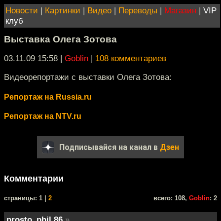
Новости
|
Картинки
|
Видео
|
Переводы
|
Магазин
|
VIP
клуб
Выставка Олега Зотова
03.11.09 15:58
|
Goblin
|
108 комментариев
Видеорепортажи с выставки Олега Зотова:
Репортаж на Russia.ru
Репортаж на NTV.ru
Подписывайся на канал в
Дзен
Комментарии
cтраницы: 1 |
2
всего: 108,
Goblin
: 2
prosto_phil.86
»