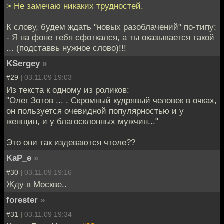
> Не замечаю никаких трудностей.
К слову, будем ждать "новых разоблачений" по-типу:
- Я на фоне тебя сфоткался, а ты оказывается такой
... (подставвь нужное слово)!!!
KSergey
»
#29 |
03.11.09 19:03
Из текста к одному из роликов:
"Олег Зотов ... . Скромный кудрявый человек в очках,
он пользуется очевидной популярностью и у
женщин, и у благосклонных мужчин..."
Это они так издеваются чтоле??
KaP_e
»
#30 |
03.11.09 19:16
Жду в Москве..
forester
»
#31 |
03.11.09 19:34