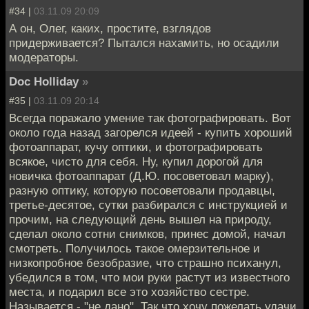
#34 |
03.11.09 20:09
А он, Олег, каких, простите, взглядов
придерживается? Пытался нахамить, но осадили
модераторы.
Doc Holliday
»
#35 |
03.11.09 20:14
Всегда поражало умение так фотографировать. Вот
около года назад загорелся идеей - купить хороший
фотоаппарат, кучу оптики, и фотографировать
всякое, чисто для себя. Ну, купил дорогой для
новичка фотоаппарат (Д.Ю. посоветовал марку),
разную оптику, которую посоветовали продавцы,
третье-десятое, сутки разбирался с инструкцией и
прочим, на следующий день вышел на природу,
сделал около сотни снимков, принес домой, начал
смотреть. Получилось такое омерзительное и
низкопробное безобразие, что страшно психанул,
убедился в том, что мои руки растут из известного
места, и подарил все это хозяйство сестре.
Называется - "не дано". Так что хочу пожелать удачи