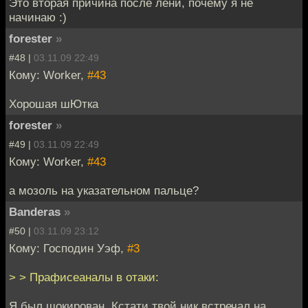
Это вторая причина после лени, почему я не
начинаю :)
forester
»
#48 |
03.11.09 22:49
Кому: Worker,
#43
Хорошая шЮтка
forester
»
#49 |
03.11.09 22:49
Кому: Worker,
#43
а мозоль на указательном пальце?
Banderas
»
#50 |
03.11.09 23:12
Кому: Господин Уэф,
#3
> > Прафисеаналы в отаки:
Я был шокирован. Кстати твой ник встречал на