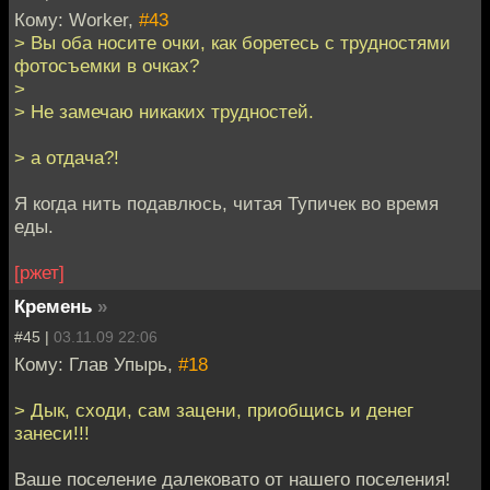
Кому: Worker,
#43
> Вы оба носите очки, как боретесь с трудностями
фотосъемки в очках?
>
> Не замечаю никаких трудностей.
> а отдача?!
Я когда нить подавлюсь, читая Тупичек во время
еды.
[ржет]
Кремень
»
#45 |
03.11.09 22:06
Кому: Глав Упырь,
#18
> Дык, сходи, сам зацени, приобщись и денег
занеси!!!
Ваше поселение далековато от нашего поселения!