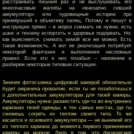
расстраивать лишний раз и не выслушивать его
многочасовые жалобы на «внезапно севший
аккумулятор» или чудовищные истории про
примёрзший к объективу палец. Потому и пишут в
инструкции прямо – в мороз снимать не нужно, есть
шанс и технику испортить и здоровье подорвать. Но,
как выясняется, снимать зимой все же можно. Есть
такая возможность. А вот ее реализация потребует
некоторой фантазии и выполнения несложных
правил. Если кто о них позабыл – напомним и
разберем некоторые типовые ситуации.
Зимняя фотосъемка цифровой камерой обязательно
будет омрачена провалом, если ты не позаботишься
о дополнительных аккумуляторах для твоей камеры.
Аккумуляторы нужно разместить где-то во внутренних
карманах твоей одежды, в тех самых местах, где ты
сможешь согреть их теплом своего тела. То же
касается и основного аккумулятора — не вынимай его
из теплого кармана до момента первого применения
камеры на морозе. Дело в том, что физические