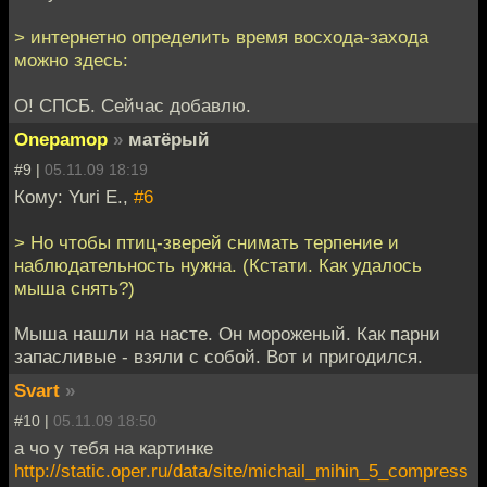
> интернетно определить время восхода-захода
можно здесь:
О! СПСБ. Сейчас добавлю.
Onepamop
»
матёрый
#9 |
05.11.09 18:19
Кому: Yuri E.,
#6
> Но чтобы птиц-зверей снимать терпение и
наблюдательность нужна. (Кстати. Как удалось
мыша снять?)
Мыша нашли на насте. Он мороженый. Как парни
запасливые - взяли с собой. Вот и пригодился.
Svart
»
#10 |
05.11.09 18:50
а чо у тебя на картинке
http://static.oper.ru/data/site/michail_mihin_5_compress