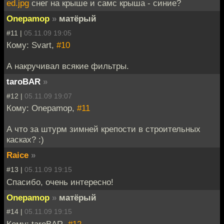
ed.jpg
снег на крыше и самс крыша - синие?
Onepamop
»
матёрый
#11 |
05.11.09 19:05
Кому: Svart,
#10
А накручивал всякие фильтры.
taroBAR
»
#12 |
05.11.09 19:07
Кому: Onepamop,
#11
А что за штурм зимней крепости в строительных
касках? :)
Raice
»
#13 |
05.11.09 19:15
Спасибо, очень интересно!
Onepamop
»
матёрый
#14 |
05.11.09 19:15
Кому: taroBAR,
#12