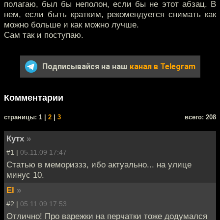
полагаю, был бы неполон, если бы не этот абзац. В
нем, если быть кратким, рекомендуется снимать как
можно больше и как можно лучше.
Сам так и поступаю.
Подписывайся на наш
канал в Telegram
Комментарии
cтраницы: 1 |
2
|
3
всего: 208
Кутх
»
#1 |
05.11.09 17:47
Статью в мемориззз, ибо актуально... на улице
минус 10.
EI
»
#2 |
05.11.09 17:53
Отлично! Про варежки на перчатки тоже додумался