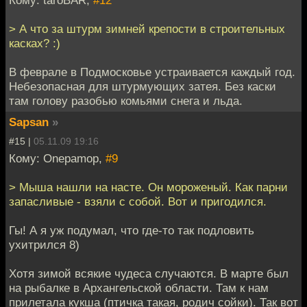
> А что за штурм зимней крепости в строительных
касках? :)
В феврале в Подмосковье устраивается каждый год.
Небезопасная для штурмующих затея. Без каски
там голову разобью комьями снега и льда.
Sapsan
»
#15 |
05.11.09 19:16
Кому: Onepamop,
#9
> Мыша нашли на насте. Он мороженый. Как парни
запасливые - взяли с собой. Вот и пригодился.
Гы! А я уж подумал, что где-то так подловить
ухитрился 8)
Хотя зимой всякие чудеса случаются. В марте был
на рыбалке в Архангельской области. Там к нам
прилетала кукша (птичка такая, родич сойки). Так вот