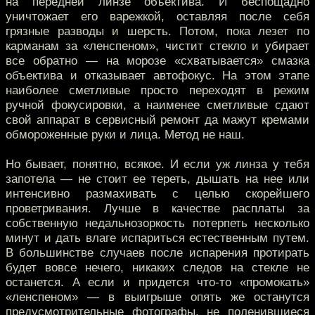
на передней линзе объектива. И беспощадно
уничтожает его варежкой, оставляя после себя
грязные разводы и шерсть. Потом, пока лезет по
карманам за «ленспеном», чистит стекло и убирает
все обратно — на морозе «схватывается» смазка
объектива и отказывает автофокус. На этом этапе
наиболее сметливые просто переходят в режим
ручной фокусировки, а наименее сметливые сдают
свой аппарат в сервисный ремонт да мажут кремами
обмороженные руки и лица. Метод не наш.
Но бывает, понятно, всякое. И если уж линза у тебя
запотела — не стоит ее тереть, дышать на нее или
интенсивно размахивать с целью скорейшего
проветривания. Лучше в качестве расплаты за
собственную недальнозоркость потерпеть несколько
минут и дать влаге испариться естественным путем.
В большинстве случаев после испарения протирать
будет вовсе нечего, никаких следов на стекле не
останется. А если и придется что-то «промокать»
«ленспеном» — в выигрыше опять же останутся
предусмотрительные фотографы, не поленившиеся