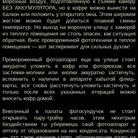
морозный воздух, подготовленную к съемке камеру
БЕЗ АККУМУЛЯТОРА, но в кофре можно вынести на
балкон или положить у открытого окна. Этим широким
жестом можно будет добиться плавной смены
температур. Но выход на морозную улицу с камерой
из теплого помещения не столь опасен, как ситуация
обратная. Внос промороженной фототехники в теплое
помещение — вот эксперимент для сильных духом!
Промороженный фотоаппарат еще на улице стоит
аккуратно уложить в кофр или фоторюкзак, все
застежки-молнии или кнопки аккуратно застегнуть,
вспомнить о наличии в аппарате забытой флеш-
карты, все снова расстегнуть-уложить-застегнуть и
только после всех указанных итераций можно
вносить кофр домой.
Внесенный в палаты фотосундучок не стоит
открывать пару-тройку часов, этим нехитрым
бездействием ты убережешь свой фотоаппарат и
оптику от образования на них конденсата. Конденсат
— это такое научное слово, обозначающее влагу на