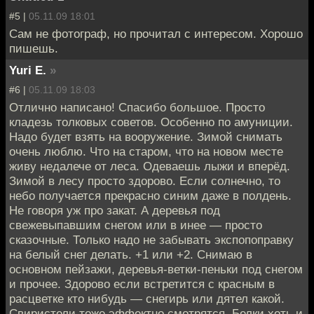
#5 |
05.11.09 18:01
Сам не фотограф, но прочитал с интересом. Хорошо
пишешь.
Yuri E.
»
#6 |
05.11.09 18:03
Отлично написано! Спасибо большое. Просто
кладезь толковых советов. Особенно по амуниции.
Надо будет взять на вооружение. Зимой снимать
очень люблю. Что на старом, что на новом месте
живу недалече от леса. Одеваешь лыжи и вперёд.
Зимой в лесу просто здорово. Если солнечно, то
небо получается прекрасно синим даже в полдень.
Не говоря уж про закат. А деревья под
свежевыпавшим снегом или в инее — просто
сказочные. Только надо не забывать экспопоправку
на белый снег делать. +1 или +2. Снимаю в
основном пейзажи, деревья-ветки-пеньки под снегом
и прочее. Здорово если встретится с красным в
расцветке кто нибудь — снегирь или дятел какой.
Свиристели тоже эффектно смотрятся. Белки хоть и