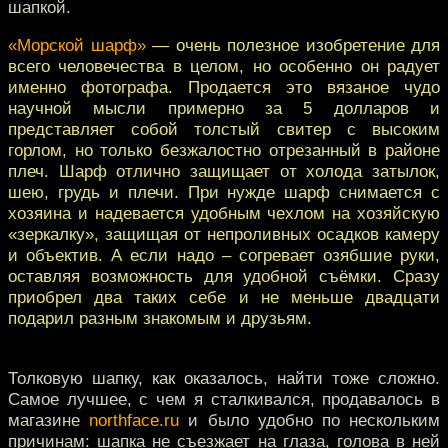
шапкой.
«Морской шарф»
— очень полезное изобретение для
всего человечества в целом, но особенно он радует
именно фотографа. Продается это вязаное чудо
научной мысли примерно за 5 долларов и
представляет собой толстый свитер с высоким
горлом, но только безжалостно отрезанный в районе
плеч. Шарф отлично защищает от холода затылок,
шею, грудь и плечи. При нужде шарф снимается с
хозяина и надевается удобным чехлом на хозяйскую
«зеркалку», защищая от непроливных осадков камеру
и объектив. А если надо – согревает озябшие руки,
оставляя возможность для удобной съёмки. Сразу
приобрел два таких себе и не меньше двадцати
подарил разным знакомым и друзьям.
Толковую шапку, как оказалось, найти тоже сложно.
Самое лучшее, с чем я сталкивался, продавалось в
магазине
northface.ru
и было удобно по нескольким
причинам: шапка не съезжает на глаза, голова в ней