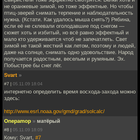
не оранжевые зимой, но тоже эффектные. Но чтобы
птиц-зверей снимать терпение и наблюдательность
нужна. (Кстати. Как удалось мыша снять?) Рябина,
если её не склевали оголодавшие под снегом —
сюжет хоть и избитый, но всё равно эффектный и
мало кто удерживается чтоб не запечатлеть. Свет
зимой не такой жесткий как летом, поэтому и людей,
даже на солнце, снимать одно удовольствие. Народ
получается радостным, веселым и румяным. Эх.
Побыстрее бы снег лёг.
Svart
»
#7 |
05.11.09 18:04
интернетно определить время восхода-захода можно
здесь:
http://www.esrl.noaa.gov/gmd/grad/solcalc/
Onepamop
»
матёрый
#8 |
05.11.09 18:09
Кому: Svart,
#7