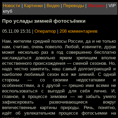
Новости
|
Картинки
|
Видео
|
Переводы
|
Магазин
|
VIP
клуб
Про услады зимней фотосъёмки
05.11.09 15:31
|
Onepamop
|
208 комментариев
Нам, жителям средней полосы России, да и не только
нам, считаю, очень повезло. Любой, извините, дурак
может несколько раз в год совершенно бесплатно
наслаждаться довольно ярким зрелищем вполне
естественного происхождения — сменой сезонов. Но,
надо честно заметить, наш самый долгоиграющий и
наиболее любимый сезон все же зимний. С одной
стороны — со своими недостатками и
особенностями, а с другой — грешно ими всеми не
воспользоваться с выгодой для себя лично. И,
главное, в процессе зимовки — не забыть умело
зафиксировать развочивающиеся вокруг
величественные картины природы. Речь, понятно,
идёт об увлекательном процессе фотосъемки на