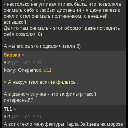
- настолько непугливая птичка была, что позволяла
снимать себя с любых дистанций - я даже телевик
снял и стал снимать полтинником, с внешней
вспышкой.
Да что там снимать - этот обормот даже погладить
себя позволял 8)
А мы его за это подкармливали 8)
Sapsan
»
#16 |
05.11.09 19:18
Кому: Onepamop,
#11
> А накручивал всякие фильтры.
А в данном случае - что за фильтр такой
интересный?
TL1
»
#17 |
05.11.09 19:19
А вот стекло мануфактуры Карла Зайцева на морозе