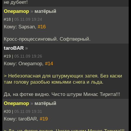
не дубеет!
Onepamop
»
матёрый
#18 |
05.11.09 19:24
Кому: Sapsan,
#16
Кросс-процессинговый. Софтверный.
taroBAR
»
#19 |
05.11.09 19:26
Кому: Onepamop,
#14
> Небезопасная для штурмующих затея. Без каски
там голову разобью комьями снега и льда.
Да, на фотке видно. Чисто штурм Минас Тирита!!!
Onepamop
»
матёрый
#20 |
05.11.09 19:31
Кому: taroBAR,
#19
> Да, на фотке видно. Чисто штурм Минас Тирита!!!