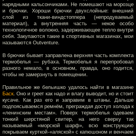
нарядными кальсончиками. Не помешают на морозце
и брючки. Хороши брючки двухслойные: внешний
слой из ткани-виндстоппера (непродуваемый
материал), а внутренняя часть — некое особо
технологичное волокно, задерживающее тепло внутри
себя. Закупаются такие в спортивных магазинах, мои
называются Outventure.
В брючки бывает заправлена верхняя часть комплекта
термобелья — рубаха. Термобелья я перепробовал
разного немало, в основном, правда, оно годится,
чтобы не замерзнуть в помещении.
Правильное же бельишко удалось найти в магазине
Баск
. Оно и греет как надо и влагу выводит, но и стоит
кусаче. Как раз его и заправим в штаны. Дальше
подпоясываемся ремнём, преграждая доступ холода к
«ленинским местам». Поверх термобелья одеваем
тонкий шерстяной свитер, на него сверху так
называемый «морской шарф», всю конструкцию
покрываем курткой-«аляской» с капюшоном и венчаем