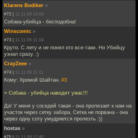
Klarens Bodiker
»
#72 |
11.11.09 10:50
Собака-убийца - бесподобна!
Winscomic
»
#73 |
11.11.09 11:04
Круто. С лету и не понял кто все-таки. Но Убийцу
узнал сразу. :)
CrayZeee
»
#74 |
11.11.09 11:11
Кому: Хромой Шайтан,
#3
> Собака - убийца наводит ужас!!!
Да! У меня у соседей такая - она пролезает к нам на
участок через сетку забора. Сетка не порвана - она
через одну соту умудряется пролезть :))
hostas
»
#75 |
11.11.09 11:40