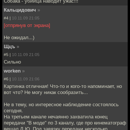
Собака - убийца наводит ужас!!!
Кальцидович
»
#4 |
10.11.09 21:05
[отпрянув от экрана]
Не ожидал...)
Щцъ
»
#5 |
10.11.09 21:05
Сильно
worken
»
#6 |
10.11.09 21:06
Картинка отличная! Что-то и кого-то напоминает, но
вот что? Не могу никак сообразить...
Не в тему, но интересное наблюдение состоялось
сегодня.
На третьем канале нечаянно захватила конец
передачи "В моде" по 3 каналу, где про кинематограф
вещал Д.Ю. Под завязку передачи несколько