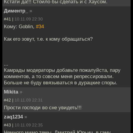
Кстати да!!! Стоило бы сделать и с Хаусом.
Диментр_
»
#41 |
10.11.09 22:30
Кому: Goblin,
#34
Как его зовут, т.е. к кому обращаться?
...
Камрады модераторы добавьте пожалуйста, пару
комментов, а то совсем меня репрессировали.
Больше не буду ввязываться в дурацкие споры.
Mikita
»
#42 |
10.11.09 22:31
Прости господи во сне увидеть!!!
zaq1234
»
#43 |
10.11.09 22:35
Немного мимо темы, Дмитрий Юрьич, в гаму