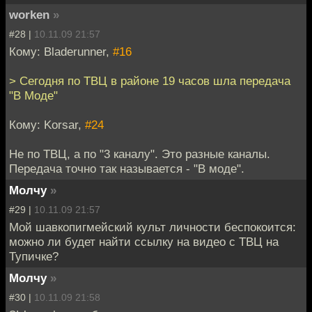
worken
»
#28 |
10.11.09 21:57
Кому: Bladerunner,
#16
> Сегодня по ТВЦ в районе 19 часов шла передача
"В Моде"
Кому: Korsar,
#24
Не по ТВЦ, а по "3 каналу". Это разные каналы.
Передача точно так называется - "В моде".
Молчу
»
#29 |
10.11.09 21:57
Мой шавкопигмейский культ личности беспокоится:
можно ли будет найти ссылку на видео с ТВЦ на
Тупичке?
Молчу
»
#30 |
10.11.09 21:58