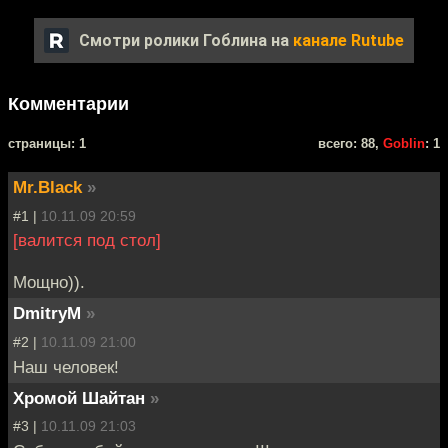
Смотри ролики Гоблина на
канале Rutube
Комментарии
cтраницы: 1
всего: 88,
Goblin
: 1
Mr.Black
»
#1 |
10.11.09 20:59
[валится под стол]
Мощно)).
DmitryM
»
#2 |
10.11.09 21:00
Наш человек!
Хромой Шайтан
»
#3 |
10.11.09 21:03