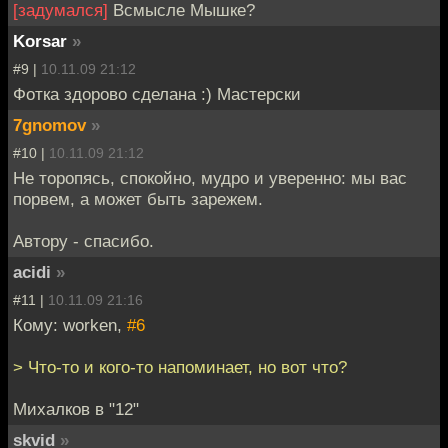
[задумался]
Всмысле Мышке?
Korsar
»
#9 |
10.11.09 21:12
Фотка здорово сделана :) Мастерски
7gnomov
»
#10 |
10.11.09 21:12
Не торопясь, спокойно, мудро и уверенно: мы вас
порвем, а может быть зарежем.
Автору - спасибо.
acidi
»
#11 |
10.11.09 21:16
Кому: worken,
#6
> Что-то и кого-то напоминает, но вот что?
Михалков в "12"
skvid
»