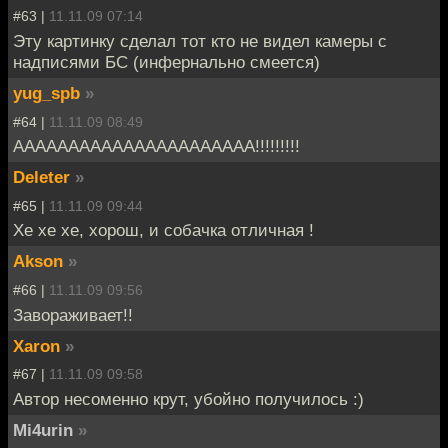
#63 |
11.11.09 07:14
Эту картинку сделал тот кто не видел камеры с
надписями БC (инфернально смеется)
yug_spb
»
#64 |
11.11.09 08:49
АААААААААААААААААААААА!!!!!!!!!
Deleter
»
#65 |
11.11.09 09:44
Хе хе хе, хорош, и собачка отличная !
Akson
»
#66 |
11.11.09 09:56
Завораживает!!
Xaron
»
#67 |
11.11.09 09:58
Автор несоменно крут, убойно получилось :)
Mi4urin
»