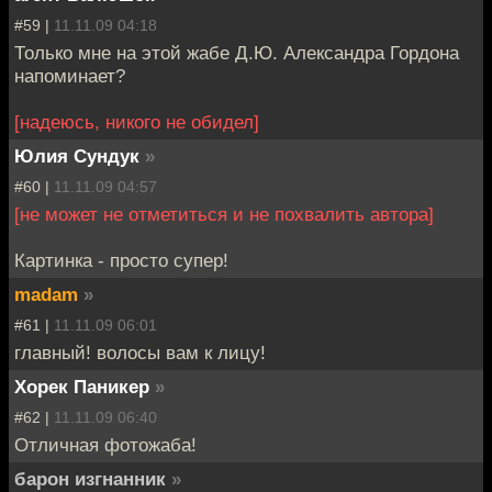
#59 |
11.11.09 04:18
Только мне на этой жабе Д.Ю. Александра Гордона
напоминает?
[надеюсь, никого не обидел]
Юлия Сундук
»
#60 |
11.11.09 04:57
[не может не отметиться и не похвалить автора]
Картинка - просто супер!
madam
»
#61 |
11.11.09 06:01
главный! волосы вам к лицу!
Хорек Паникер
»
#62 |
11.11.09 06:40
Отличная фотожаба!
барон изгнанник
»