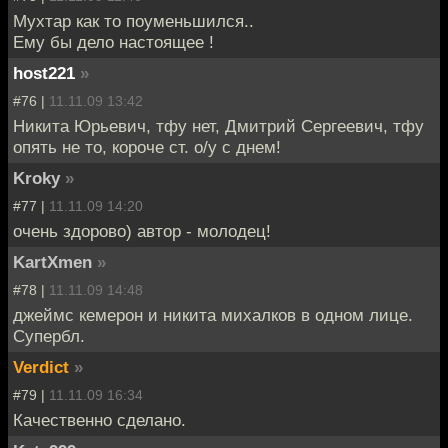
Мухтар как то поуменьшился..
Ему бы дело настоящее !
host221
»
#76 |
11.11.09 13:42
Никита Юрьевич, тфу нет, Дмитрий Сергеевич, тфу
опять не то, короче ст. о/у с днем!
Kroky
»
#77 |
11.11.09 14:20
очень здорово) автор - молодец!
KartXmen
»
#78 |
11.11.09 14:48
джеймс кемерон и никита михалков в одном лице.
Супербл.
Verdict
»
#79 |
11.11.09 16:34
Качественно сделано.