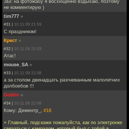
ЗЫ: на фотожабу я восхищенно вздыхаю, поэтому
не комментирую )
tim777
»
#31 |
10.11.09 21:59
С праздником!
Крест
»
#32 |
10.11.09 22:03
Атас!
mouse_SA
»
#33 |
10.11.09 22:08
а за столом двенадцать разгневанным малолетних
долбоебов !!!
Goblin
»
#34 |
10.11.09 22:08
Кому: Диментр_,
#18
> Главный, подскажи пожалуйста, как по электронке
связаться с камрадом, который был с тобой в