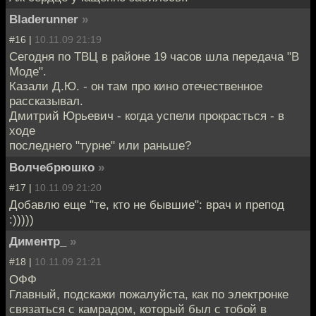
Bladerunner
»
#16 |
10.11.09 21:19
Сегодня по ТВЦ в районе 19 часов шла передача "В
Моде".
Казали Д.Ю. - он там про кино отечественное
рассказывал.
Дмитрий Юрьевич - когда успели прокрасться - в
ходе
последнего "турне" или раньше?
Волчебрюшко
»
#17 |
10.11.09 21:20
Добавлю еще "те, кто не бывшие": врач и препод
:)))))
Диментр_
»
#18 |
10.11.09 21:21
ОФФ
Главный, подскажи пожалуйста, как по электронке
связаться с камрадом, который был с тобой в