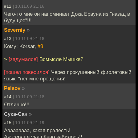
#12 |
10.11.09 21:16
Чего-то мне он напоминает Дока Брауна из "назад в
будущее"!!!
Severniy
»
#13 |
10.11.09 21:18
Кому: Korsar,
#8
>
[задумался]
Всмысле Мышке?
[пошел повесился]
Через прокушенный фиолетовый
язык: "нет мне прощения!"
Peisov
»
#14 |
10.11.09 21:18
Отлично!!!
Сука-Сан
»
#15 |
10.11.09 21:19
Ааааааааа, какая прэлесть!
Аж сердце учащённо забилось!!