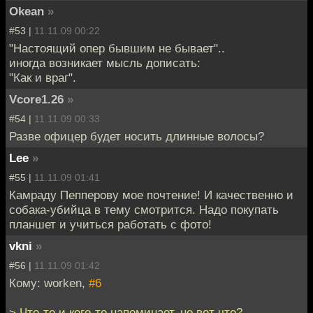
Okean
»
#53 |
11.11.09 00:22
"Настоящий опер бывшим не бывает"..
иногда возникает мысль дописать:
"Как и враг".
Vcore1.26
»
#54 |
11.11.09 00:33
Разве офицер будет носить длинные волосы?
Lee
»
#55 |
11.11.09 01:41
Камраду Пепперову мое почтение! И качественно и
собака-убийца в тему смотрится. Надо покупать
планшет и учиться работать с фото!
vkni
»
#56 |
11.11.09 01:42
Кому: worken,
#6
> Что-то и кого-то напоминает, но вот что?