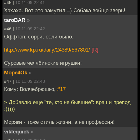
#45 |
10.11.09 22:41
Хахаха. Вот это замутил =) Собака вобще зверь!
taroBAR
»
#46 |
10.11.09 22:42
Оффтоп, сорри, если было.
http://www.kp.ru/daily/24389/567801/
[R]
Суровые челябинские игрушки!
Mope4Ok
»
#47 |
10.11.09 22:43
Кому: Волчебрюшко,
#17
> Добавлю еще "те, кто не бывшие": врач и препод
:)))))
Моряки - тоже стиль жизни, а не профессия!
viklequick
»