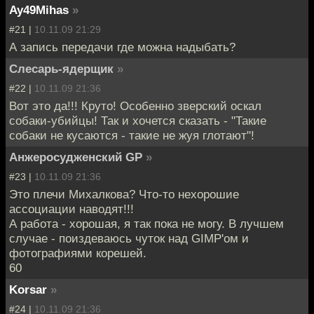
Ay49Mihas
»
#21 |
10.11.09 21:29
А запись передачи где можна надыбать?
Слесарь-ядерщик
»
#22 |
10.11.09 21:36
Вот это да!!! Круто! Особенно зверский оскал
собаки-убийцы! Так и хочется сказать - "Такие
собаки не кусаются - такие не жуя глотают"!
Анжеросудженский GP
»
#23 |
10.11.09 21:36
Это плечи Михалкова? Что-то нехорошие
ассоциации наводят!!!
А работа - хорошая, я так пока не могу. В лучшем
случае - поиздеваюсь чуток над GIMP'ом и
фотографиями корешей.
60
Korsar
»
#24 |
10.11.09 21:36