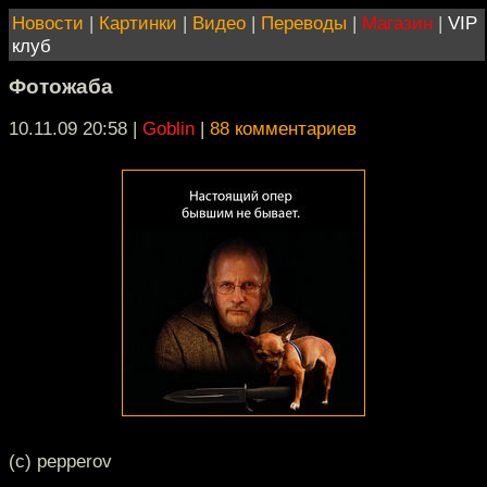
Новости
|
Картинки
|
Видео
|
Переводы
|
Магазин
|
VIP
клуб
Фотожаба
10.11.09 20:58
|
Goblin
|
88 комментариев
(с) pepperov