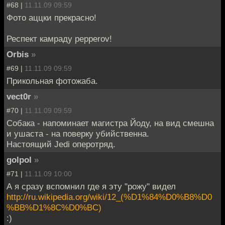
#68 |
11.11.09 09:59
Фото аццки прекрасно!
Респект камраду pepperov!
Orbis
»
#69 |
11.11.09 09:59
Прикольная фотожаба.
vect0r
»
#70 |
11.11.09 09:59
Собака - напоминает магистра Йоду, на вид смешна
и ушаста - на поверку убийственна.
Настоящий Jedi оперотряд.
golpol
»
#71 |
11.11.09 10:00
А я сразу вспомнил где я эту "рожу" видел
http://ru.wikipedia.org/wiki/12_(%D1%84%D0%B8%D0
%BB%D1%8C%D0%BC)
:)