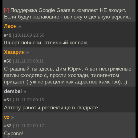
[-]
Поддержка Google Gears в комплект НЕ входит.
Если будут желающие - выложу отдельную версию.
Леон
»
#49 |
10.11.09 23:59
Шьорт побьери, отличный коллаж.
Хазарин
»
#50 |
11.11.09 00:11
Страшный ты здесь, Дим Юрич. А вот нестриженые
патлы сходство с, прости хоспади, тилигентом
придают ( уж не расцени как адресное хамство). :)
dembel
»
#51 |
11.11.09 00:15
Автору работы-респектище в квадрате
vz
»
#52 |
11.11.09 00:17
Сурово!