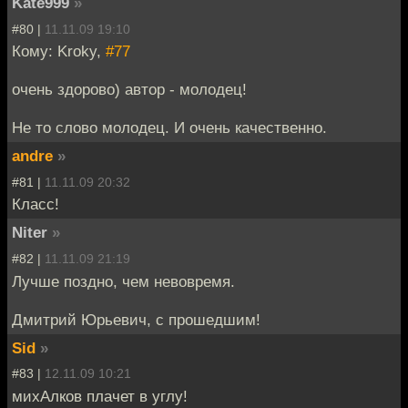
Kate999
»
#80 |
11.11.09 19:10
Кому: Kroky,
#77
очень здорово) автор - молодец!
Не то слово молодец. И очень качественно.
andre
»
#81 |
11.11.09 20:32
Класс!
Niter
»
#82 |
11.11.09 21:19
Лучше поздно, чем невовремя.
Дмитрий Юрьевич, с прошедшим!
Sid
»
#83 |
12.11.09 10:21
михАлков плачет в углу!