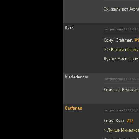
Эх, жаль вот Афга
Кутх
отправлено 11.11.09 
Кому: Craftman,
#4
> > Кстати почем
Лучше Михалкову.
bladedancer
отправлено 11.11.09 
Какие же Великие 
Craftman
отправлено 11.11.09 
Кому: Кутх,
#13
> Лучше Михалков