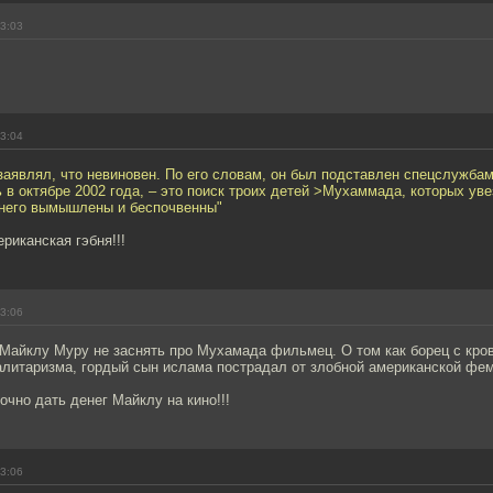
13:03
13:04
являл, что невиновен. По его словам, он был подставлен спецслужбам
в октябре 2002 года, – это поиск троих детей >Мухаммада, которых увез
 него вымышлены и беспочвенны"
риканская гэбня!!!
13:06
 Майклу Муру не заснять про Мухамада фильмец. О том как борец с кр
алитаризма, гордый сын ислама пострадал от злобной американской фе
очно дать денег Майклу на кино!!!
13:06