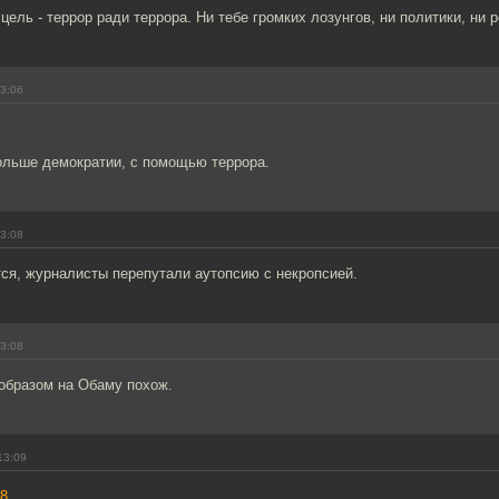
 цель - террор ради террора. Ни тебе громких лозунгов, ни политики, ни 
13:06
больше демократии, с помощью террора.
13:08
тся, журналисты перепутали аутопсию с некропсией.
13:08
образом на Обаму похож.
13:09
8