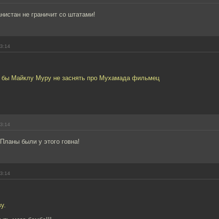
нистан не граничит со штатами!
13:14
у бы Майклу Муру не заснять про Мухамада фильмец
13:14
Планы были у этого говна!
13:14
у.