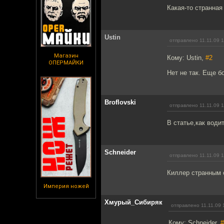
Какая-то странная
Ustin
отправлено 11.11.09 
Магазин
Кому: Ustin,
#2
ОПЕРМАЙКИ
Нет не так. Еще 
Broflovski
отправлено 11.11.09 
В статье,как води
Schneider
отправлено 11.11.09 
Киллер странным 
Империя ножей
Хмурый_Сибиряк
отправлено 11.11.09 
Кому: Schneider,
#