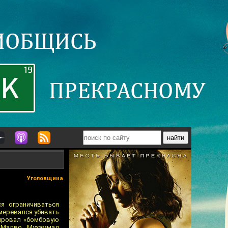
Уголовщина
я ограничиваться
амеревался убивать
нировал «бомбовую
 Малво, Мухаммад