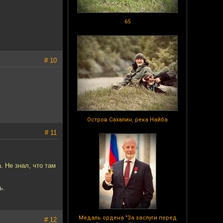
65
# 10
Остров Сахалин, река Найба
# 11
. Не знал, что там
ь.
Медаль ордена "За заслуги перед
# 12