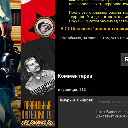
планировал начать террористиче
После этого снайпер рассчиты
террора. Эти деньги он хотел 
Обученных детей Мухаммад затем
В США казнён "вашингтонски
Как обычно, ни слова о том, чего же 
Комментарии
cтраницы: 1 |
2
Хмурый_Сибиряк
отправлено 11.11.09 
Штат Виргиния вр
действует смертн