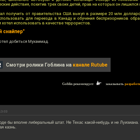
ские действия, похитив трех своих детей, прав на которых он лишился
вал получить от правительства США выкуп в размере 20 млн доллар
использовать для переезда в Канаду и обучения беспризорников обр
 хотел использовать в качестве террористов.
й снайпер"
хотел добиться Мухаммад.
Смотри ролики Гоблина на
канале Rutube
Goblin рекомендует
заказывать
разработ
13:03
оде бы вполне либеральный штат. Не Техас какой-нибудь и не Луизиана. 
ая казнь.