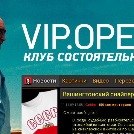
Картинки
Видео
Перев
Новости
Вашингтонский снайпер
11.11.09 12:58 |
Goblin
|
150 комментариев
С мест сообщают:
В ходе судебных разбирательс
стрельбой из винтовки. Согласн
из снайперской винтовки по ше
кампанию», нацеленную на шко