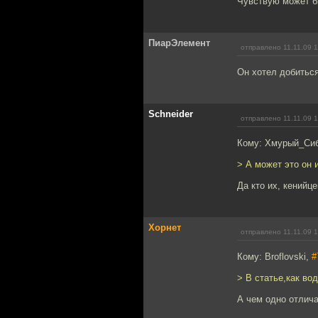
Чувствую может бы
ПиарЭлемент
отправлено 11.11.09 
Он хотел добиться 
Schneider
отправлено 11.11.09 
Кому: Хмурый_Си
> А может это он 
Да кто их, кенийце
Хорнет
отправлено 11.11.09 
Кому: Broflovski,
#
> В статье,как во
А чем одно отлича