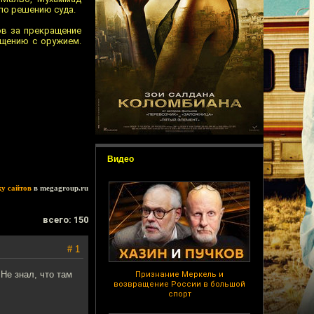
 по решению суда.
ов за прекращение
ащению с оружием.
Видео
ку сайтов
в megagroup.ru
всего: 150
# 1
Не знал, что там
Признание Меркель и
возвращение России в большой
спорт