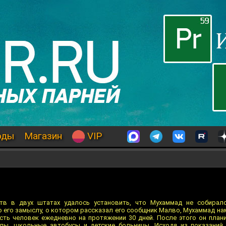
оды
Магазин
VIP
тв в двух штатах удалось установить, что Мухаммад не собиралс
о его замыслу, о котором рассказал его сообщник Малво, Мухаммад н
сть человек ежедневно на протяжении 30 дней. После этого он пла
лы, школьные автобусы и детские больницы. Исходя из показаний