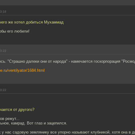
13:18
 чего же хотел добиться Мухаммад
тобы его любили!
13:22
ь. "Страшно далеки они от народа" - намечается госкорпорация "Росмо
ne.ru/ventilyator/1684.html
13:22
чается от другого?
ов режут...
ное, камрад. Вот глаз и зацепился.
ак у нас садовую землянику все упорно называют клубникой, хотя она в 