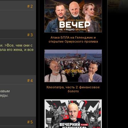
# 2
# 3
Атака БПЛА на Геленджик и
открытие Ормузского пролива
и. >Все, чем они с
ла его жена, и все
# 4
Клеопатра, часть 2: финансовое
овавым
болото
миды.
# 5