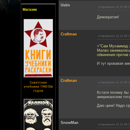
Ustin
отправлено 11.11.09 
Магазин
Демократия!
Craftman
отправлено 11.11.09 
>"Сам Мухаммад за
Малво занимались 
обвинения против
И тут кровавая аме
Craftman
Советские
отправлено 11.11.09 
учебники 1940-50х
годов
Кстати почему бы
американским тот
Даю цинк! Надо ср
SnowMan
отправлено 11.11.09 