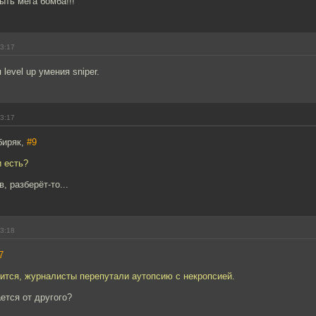
ть мега бомба!!!
13:17
level up умения sniper.
13:17
биряк,
#9
и есть?
в, разберёт-то...
13:18
7
дится, журналисты перепутали аутопсию с некропсией.
ется от другого?