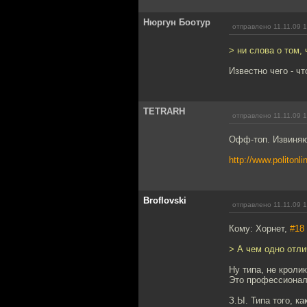
Нюргун Боотур
отправлено 11.11.09 
> ни слова о том,
Известно чего - ч
TETRARH
отправлено 11.11.09 
Офф-топ. Извиняюс
http://www.politonli
Broflovski
отправлено 11.11.09 
Кому: Хорнет,
#18
> А чем одно отли
Ну типа, не кролик
Это профессиональ
З.Ы. Типа того, к