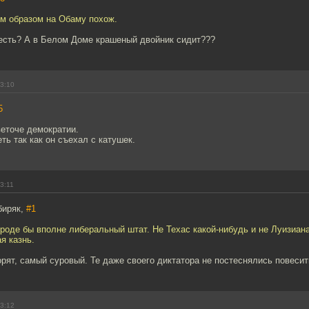
м образом на Обаму похож.
 есть? А в Белом Доме крашеный двойник сидит???
13:10
5
веточе демократии.
ть так как он съехал с катушек.
3:11
биряк,
#1
роде бы вполне либеральный штат. Не Техас какой-нибудь и не Луизиана
я казнь.
орят, самый суровый. Те даже своего диктатора не постеснялись повесит
13:12