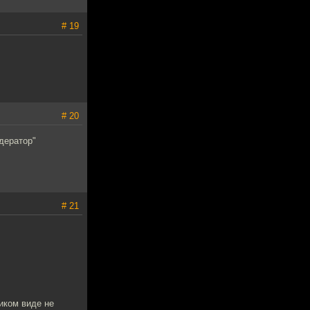
# 19
# 20
дератор"
# 21
диком виде не