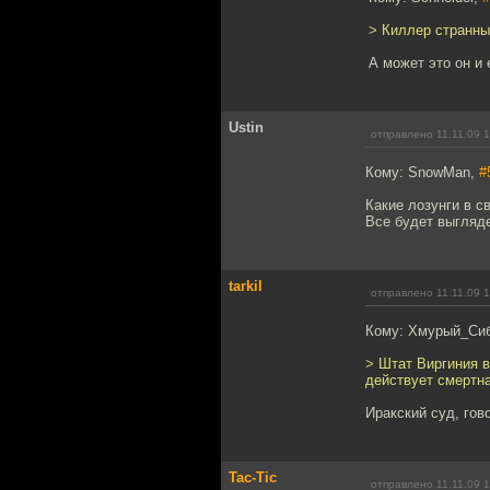
> Киллер странны
А может это он и
Ustin
отправлено 11.11.09 
Кому: SnowMan,
#
Какие лозунги в с
Все будет выгляде
tarkil
отправлено 11.11.09 1
Кому: Хмурый_Си
> Штат Виргиния в
действует смертна
Иракский суд, гов
Tac-Tic
отправлено 11.11.09 