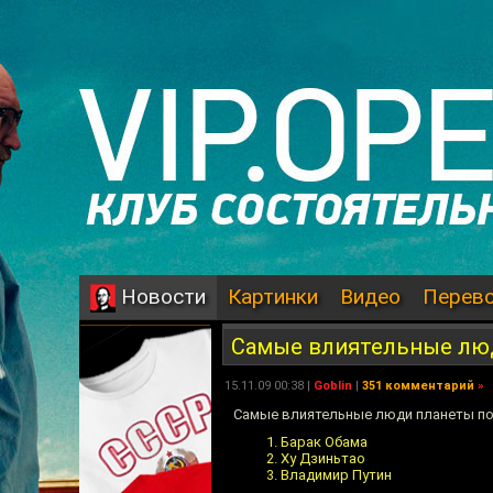
Картинки
Видео
Перев
Новости
Самые влиятельные лю
15.11.09 00:38 |
Goblin
|
351 комментарий
»
Самые влиятельные люди планеты по 
1. Барак Обама
2. Ху Дзиньтао
3. Владимир Путин
...