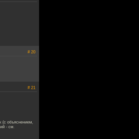
# 20
# 21
 (с объяснением,
ий - см.