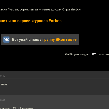
акин Гузман, сорок пятая — телеведущая Опра Уинфри.
неты по версии журнала Forbes
Вступай в нашу
группу ВКонтакте
Goblin рекомендует
заказат
00:40
т нам.
00:41
м между 43 и 3 местом.