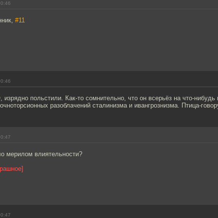
00:46
нник,
#11
00:46
 изрядно польстили. Как-то сомнительно, что он всерьёз на что-нибудь в
очноторсионных разоблачений сталинизма и ивангрознизма. Птица-говор
00:47
ло мерилом влиятельности?
трашное]
00:47