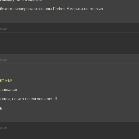
йского пионервожатого нам Forbes Америки не открыл.
00:42
00:42
ит нам.
оглашался
знали, на что он соглашался!!!
сь
00:43