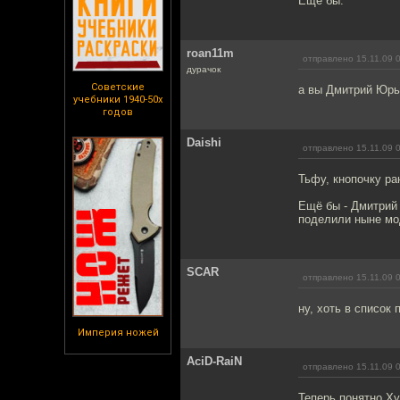
Ещё бы.
roan11m
отправлено 15.11.09 
дурачок
Советские
а вы Дмитрий Юрь
учебники 1940-50х
годов
Daishi
отправлено 15.11.09 
Тьфу, кнопочку ра
Ещё бы - Дмитрий
поделили ныне мо
SCAR
отправлено 15.11.09 
ну, хоть в список 
Империя ножей
AciD-RaiN
отправлено 15.11.09 
Теперь понятно Ху