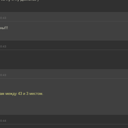
00:43
ны!!!
00:43
00:43
там между 43 и 3 местом.
00:44