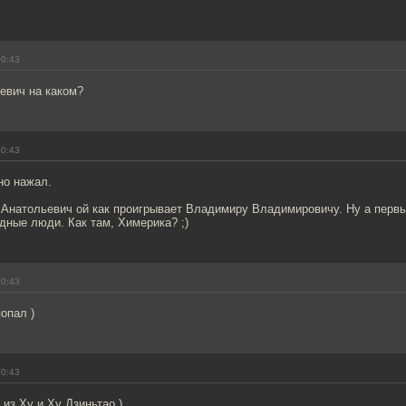
00:43
евич на каком?
00:43
но нажал.
 Анатольевич ой как проигрывает Владимиру Владимировичу. Ну а перв
дные люди. Как там, Химерика? ;)
00:43
попал )
00:43
 из Ху и Ху Дзиньтао )