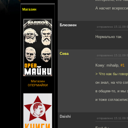
А насчет всеросси
Магазин
Блюзмен
отправлено 15.11.09 
Нормально так.
Сева
отправлено 15.11.09 
Кому: mihailp,
#1
> Что как бы говор
Магазин
он знал, на что с
ОПЕРМАЙКИ
в общем-то, и мы 
и тоже согласили
Daishi
отправлено 15.11.09 