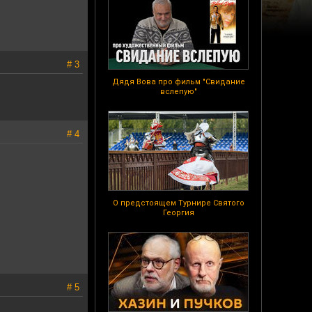
# 3
Дядя Вова про фильм "Свидание
вслепую"
# 4
О предстоящем Турнире Святого
Георгия
# 5