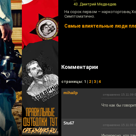
43. Дмитрий Медведев
На сорок первом — наркоторговец Хо
Симптоматично.
Самые влиятельные люди пла
Комментарии
cтраницы: 1 |
2
|
3
|
4
mihailp
отправлено 15.11.09 
Что как бы говори
Stu67
отправлено 15.11.09 
Интересно, кто та