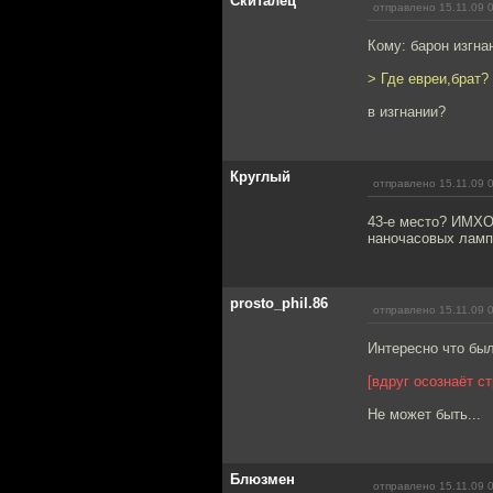
Скиталец
отправлено 15.11.09 
Кому: барон изгна
> Где евреи,брат?
в изгнании?
Круглый
отправлено 15.11.09 
43-е место? ИМХО,
наночасовых ламп
prosto_phil.86
отправлено 15.11.09 
Интересно что бы
[вдруг осознаёт с
Не может быть...
Блюзмен
отправлено 15.11.09 