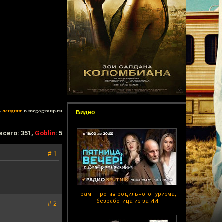
ь
лендинг
в megagroup.ru
Видео
всего: 351,
Goblin
: 5
# 1
Трамп против родильного туризма,
безработица из-за ИИ
# 2