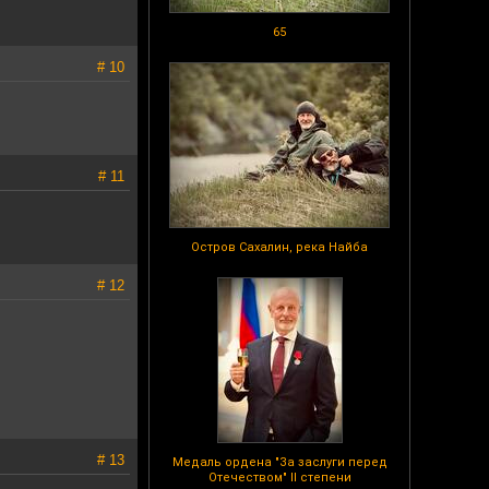
65
# 10
# 11
Остров Сахалин, река Найба
# 12
# 13
Медаль ордена "За заслуги перед
Отечеством" II степени