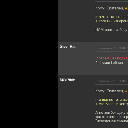
Кому: Скиталец,
#
> а что - кто-то в
> кого мы изберё
НАМ опять изберу
Steel Rat
отправлено 15.11.09 
[совсем без подх
4. Некий Гоблин
Круглый
отправлено 15.11.09 
Кому: Скиталец,
#
> и все вот эти в
> его блог - и ко
А по зомбоящику 
как это важно), в
"неведомая ёбаная