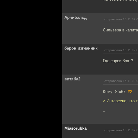
Арчибальд
отправлено 15.11.09 
Сильвера в капита
барон изгнанник
отправлено 15.11.09 
Где евреи,брат?
витяба2
отправлено 15.11.09 
Кому: Stu67,
#2
> Интересно, кто 
...
Miasorubka
отправлено 15.11.09 