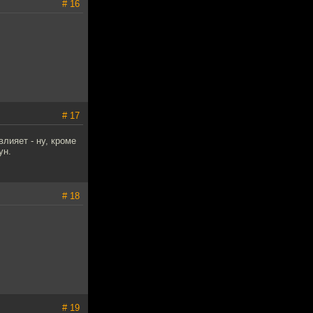
# 16
# 17
лияет - ну, кроме
ун.
# 18
# 19