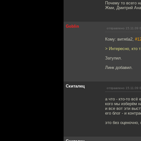
Почему то всего н
Жми, Дмитрий Ана
Goblin
отправлено 15.11.09 
Кому: витяба2,
#1
> Интересно, кто 
Затупил.
Линк добавил.
Скиталец
отправлено 15.11.09 
а что - кто-то всё
кого мы изберём 
и все вот эти выс
его блог - и конт
это без оценочно,