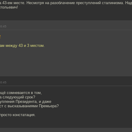
а 43-ем месте. Несмотря на разоблачение преступлений сталинизма. Над
тольевич!
00:45
2
там между 43 и 3 местом.
00:45
 ещё сомневается в том,
на следующий срок?
тупления Президента, и даже
раст с высказываниями Премьера?
 просто констатация.