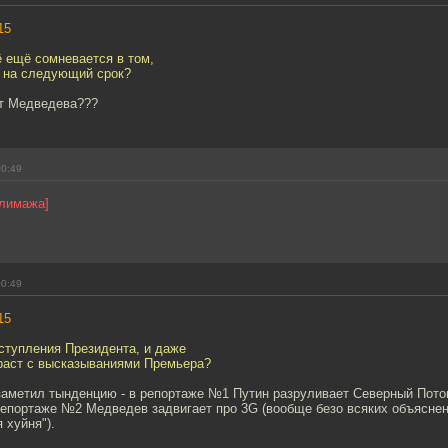
15
сё ещё сомневается в том,
м на следующий срок?
т Медведева???
00:49
алимажа]
00:49
15
ыступления Президента, и даже
нтраст с высказываниями Премьера?
заметил тынденцию - в репортаже №1 Путин разруливает Северный Поток
 репортаже №2 Медведев задвигает про 3G (вообще безо всяких объяснен
 хуйня").