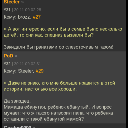
Steeler
»
#31 |
20.11.09 02:28
Кому: brozz,
#27
> А вот интересно, если бы в семье было несколько
детей, то они как, спецназ вызвали бы?
Закидали бы гранатами со слезоточивым газом!
PoD
»
#32 |
20.11.09 02:31
Кому: Steeler,
#29
> Даже не знаю, кто мне больше нравится в этой
истории, настолько все хороши.
Да звиздец.
Мамаша ебанутая, ребенок ебанутый. И вопрос
мучает: что ж такого натворил папа, что ребенка
оставили с такой ебанутой мамой?
Gordon9999
»