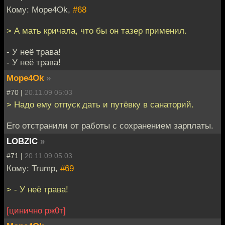
Кому: Mope4Ok,
#68
> А мать кричала, что бы он тазер применил.
- У неё трава!
- У неё трава!
Mope4Ok
»
#70 |
20.11.09 05:03
> Надо ему отпуск дать и путёвку в санаторий.
Его отстранили от работы с сохранением зарплаты.
LOBZIC
»
#71 |
20.11.09 05:03
Кому: Trump,
#69
> - У неё трава!
[цинично рж0т]