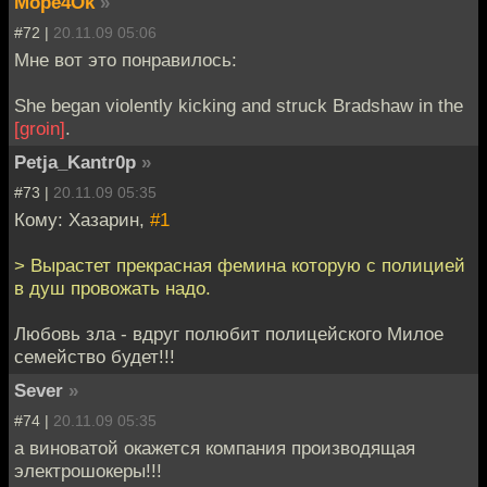
Mope4Ok
»
#72 |
20.11.09 05:06
Мне вот это понравилось:
She began violently kicking and struck Bradshaw in the
[groin]
.
Petja_Kantr0p
»
#73 |
20.11.09 05:35
Кому: Хазарин,
#1
> Вырастет прекрасная фемина которую с полицией
в душ провожать надо.
Любовь зла - вдруг полюбит полицейского Милое
семейство будет!!!
Sever
»
#74 |
20.11.09 05:35
а виноватой окажется компания производящая
электрошокеры!!!