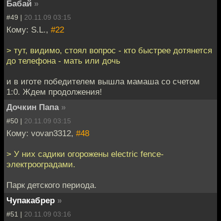
Бабай
»
#49 |
20.11.09 03:15
Кому: S.L.,
#22
> тут, видимо, стоял вопрос - кто быстрее дотянется
до телефона - мать или дочь
и в иготе победителем вышла мамаша со счетом
1:0. Ждем продолжения!
Дочкин Папа
»
#50 |
20.11.09 03:15
Кому: vovan3312,
#48
> У них садики огорожены electric fence-
электрооградами.
Парк детского периода.
Чупакабрер
»
#51 |
20.11.09 03:16