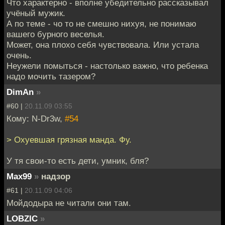
Что характерно - вполне убедительно рассказывал
учёный мужик.
А по теме - чо то не смешно нихуя, не понимаю
вашего бурного веселья.
Может, она плохо себя чувствовала. Или устала
очень.
Неужели помыться - настолько важно, что ребенка
надо мочить тазером?
DimAn
»
#60 |
20.11.09 03:55
Кому: N-Dr3w,
#54
> Охуевшая грязная манда. Фу.
У тя свои-то есть дети, умник, бля?
Max99
»
надзор
#61 |
20.11.09 04:06
Мойдодыра не читали они там.
LOBZIC
»