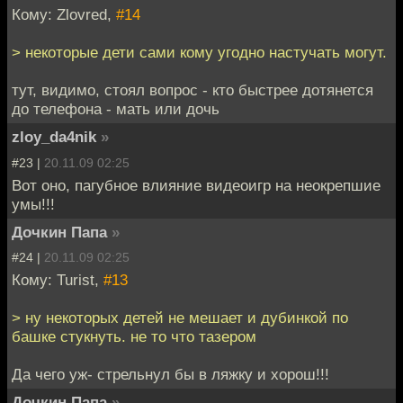
Кому: Zlovred,
#14
> некоторые дети сами кому угодно настучать могут.
тут, видимо, стоял вопрос - кто быстрее дотянется
до телефона - мать или дочь
zloy_da4nik
»
#23 |
20.11.09 02:25
Вот оно, пагубное влияние видеоигр на неокрепшие
умы!!!
Дочкин Папа
»
#24 |
20.11.09 02:25
Кому: Turist,
#13
> ну некоторых детей не мешает и дубинкой по
башке стукнуть. не то что тазером
Да чего уж- стрельнул бы в ляжку и хорош!!!
Дочкин Папа
»