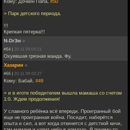
Кому: Дочкин Папа,
#50
> Парк детского периода.
!!!
Крепкая пятерка!!!
N-Dr3w
»
#54 |
20.11.09 03:21
Охуевшая грязная манда. Фу.
Хазарин
»
#55 |
20.11.09 03:27
Кому: Бабай,
#49
> и в иготе победителем вышла мамаша со счетом
1:0. Ждем продолжения!
У славного ребёнка всё впереди. Проигранный бой
еще не проигранная война. Посидит, наберётся
опыта и сил, а вот когда откинется с детсткой кичи,
там маманя и узрит небо в алмазах. Я почему-то