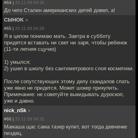
#64 |
20.11.09 04:26
До чего Сталин американских детей довел, а!
CbIHOK
»
#65 |
20.11.09 04:26
Я в целом понимаю мать. Завтра в субботу
придется вставать ни свет ни заря, чтобы ребенок
(11-ти летняя сцучко)
1) умылся;
2) ушел в школу без сантиметрового слоя косметики.
После сопутствующих этому делу скандалов спать
уже явно не придется. Может шокер прикупить.
Примечание: не советуйте выкидывать дуроскоп,
уже и давно.
nick_nSk
»
#66 |
20.11.09 04:32
Мамаша щас сама тазер купит, вот тогда девченке
пиздец.