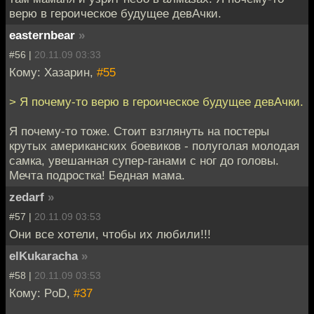
верю в героическое будущее девАчки.
easternbear
»
#56 |
20.11.09 03:33
Кому: Хазарин,
#55
> Я почему-то верю в героическое будущее девАчки.
Я почему-то тоже. Стоит взглянуть на постеры
крутых американских боевиков - полуголая молодая
самка, увешанная супер-ганами с ног до головы.
Мечта подростка! Бедная мама.
zedarf
»
#57 |
20.11.09 03:53
Они все хотели, чтобы их любили!!!
elKukaracha
»
#58 |
20.11.09 03:53
Кому: PoD,
#37