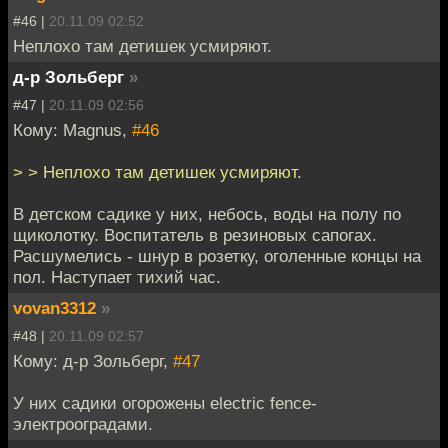
#46 |
20.11.09 02:52
Неплохо там детишек усмиряют.
д-р Зольберг
»
#47 |
20.11.09 02:56
Кому: Magnus,
#46
> > Неплохо там детишек усмиряют.
В детском садике у них, небось, воды на полу по
щиколотку. Воспитатель в резиновых сапогах.
Расшумелись - шнур в розетку, оголенные концы на
пол. Наступает тихий час.
vovan3312
»
#48 |
20.11.09 02:57
Кому: д-р Зольберг,
#47
У них садики огорожены electric fence-
электрооградами.