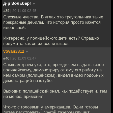
д-р Зольберг
»
#39 |
20.11.09 02:45
Сложные чувства. В углах это треугольника такие
прекрасные дебилы, что история просто кажется
идеальной.
Интересно, у полицейского дети есть? Страшно
подумать, как он их воспитывает.
vovan3312
»
#40 |
20.11.09 02:47
Слышал краем уха, что, прежде чем выдать тазер
поличейскому, демонстрируют ему его работу на
нём самом (полицейском), видел видео подобных
демонстраций на ютубе.
Выходит, полицейский знал, как подействует и, тем
не менее, применил.
Что-то с головами у американцев. Одни готовы
дитёв расстрелять, другой тазером глушит.