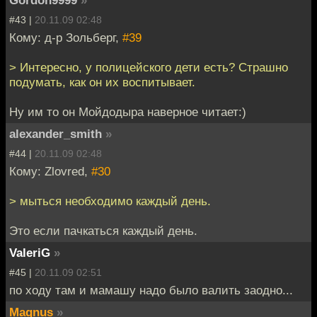
#43 |
20.11.09 02:48
Кому: д-р Зольберг,
#39
> Интересно, у полицейского дети есть? Страшно
подумать, как он их воспитывает.
Ну им то он Мойдодыра наверное читает:)
alexander_smith
»
#44 |
20.11.09 02:48
Кому: Zlovred,
#30
> мыться необходимо каждый день.
Это если пачкаться каждый день.
ValeriG
»
#45 |
20.11.09 02:51
по ходу там и мамашу надо было валить заодно...
Magnus
»