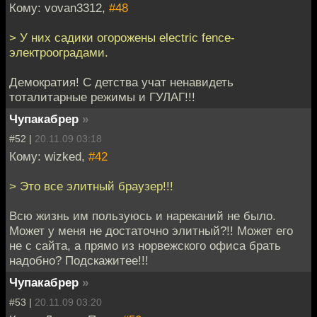
Кому: vovan3312,
#48
> У них садики огорожены electric fence-
электрооградами.
Демократия! С детства учат ненавидеть
тоталитарные режимы и ГУЛАГ!!!
Чупакабрер
»
#52 |
20.11.09 03:18
Кому: wizked,
#42
> Это все элитный браузер!!!
Всю жизнь им пользуюсь и нареканий не было.
Может у меня не достаточно элитный?!! Может его
не с сайта, а прямо из норвежского офиса брать
надобно? Подскажитее!!!
Чупакабрер
»
#53 |
20.11.09 03:20