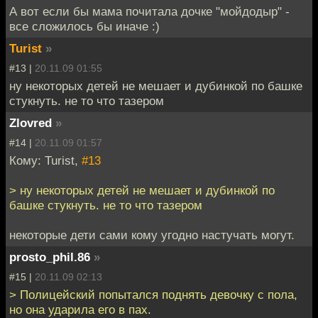
А вот если бы мама почитала дочке "мойдодыр" -
все сложилось бы иначе :)
Turist
»
#13 |
20.11.09 01:55
ну некоторых детей не мешает и дубинкой по башке
стукнуть. не то что тазером
Zlovred
»
#14 |
20.11.09 01:57
Кому: Turist,
#13
> ну некоторых детей не мешает и дубинкой по
башке стукнуть. не то что тазером
некоторые дети сами кому угодно настучать могут.
prosto_phil.86
»
#15 |
20.11.09 02:13
> Полицейский попытался поднять девочку с пола,
но она ударила его в пах.