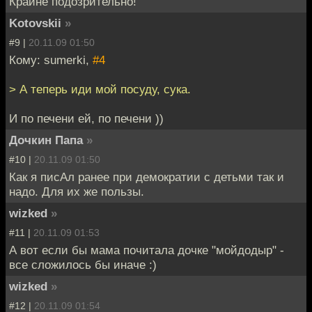
Крайне подозрительно!
Kotovskii
»
#9 |
20.11.09 01:50
Кому: sumerki,
#4
> А теперь иди мой посуду, сука.
И по печени ей, по печени ))
Дочкин Папа
»
#10 |
20.11.09 01:50
Как я писАл ранее при демократии с детьми так и
надо. Для их же пользы.
wizked
»
#11 |
20.11.09 01:53
А вот если бы мама почитала дочке "мойдодыр" -
все сложилось бы иначе :)
wizked
»
#12 |
20.11.09 01:54