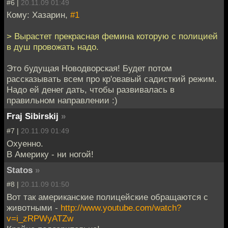
#6 |
20.11.09 01:49
Кому: Хазарин,
#1
> Вырастет прекрасная фемина которую с полицией
в душ провожать надо.
Это будущая Новодворская! Будет потом
рассказывать всем про кр'овавый садисткий режим.
Надо ей денег дать, чтобы развивалась в
правильном направлении :)
Fraj Sibirskij
»
#7 |
20.11.09 01:49
Охуенно.
В Америку - ни ногой!
Statos
»
#8 |
20.11.09 01:50
Вот так американские полицейские обращаются с
животными -
http://www.youtube.com/watch?
v=i_zRPWyATZw