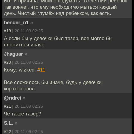
Вот и причина. Можно подумать, 10-летний ребёнок
так воняет, что ему необходимо мыться каждый
день. Чистый глумёж над ребёнком, как есть.
bender_n1
»
#19 |
20.11.09 02:25
А если бы у девочки был тазер, все могло бы
сложиться иначе.
Jhaguar
»
#20 |
20.11.09 02:25
Кому: wizked,
#11
Все сложилось бы иначе, будь у девочки
короткоствол
@ndrei
»
#21 |
20.11.09 02:25
Чё такое тазер?
S.L.
»
#22 |
20.11.09 02:25