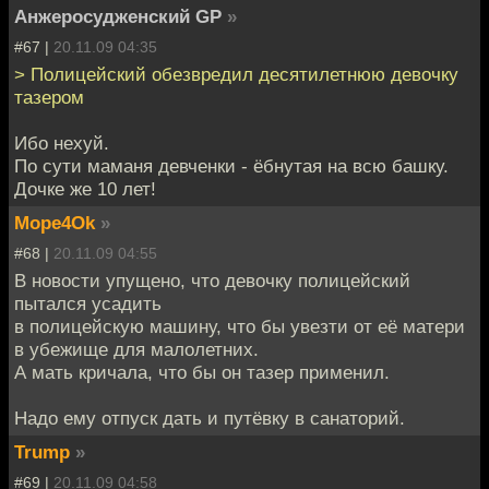
Анжеросудженский GP
»
#67 |
20.11.09 04:35
> Полицейский обезвредил десятилетнюю девочку
тазером
Ибо нехуй.
По сути маманя девченки - ёбнутая на всю башку.
Дочке же 10 лет!
Mope4Ok
»
#68 |
20.11.09 04:55
В новости упущено, что девочку полицейский
пытался усадить
в полицейскую машину, что бы увезти от её матери
в убежище для малолетних.
А мать кричала, что бы он тазер применил.
Надо ему отпуск дать и путёвку в санаторий.
Trump
»
#69 |
20.11.09 04:58