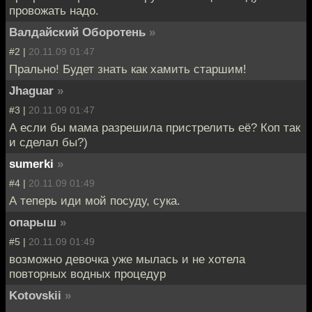
провожать надо.
Валдайский Оборотень
»
#2 |
20.11.09 01:47
Прально! Будет знать как хамить старшим!
Jhaguar
»
#3 |
20.11.09 01:47
А если бы мама разрешила пристрелить её? Коп так
и сделал бы?)
sumerki
»
#4 |
20.11.09 01:49
А теперь иди мой посуду, сука.
опарыш
»
#5 |
20.11.09 01:49
возможно девочка уже мылась и не хотела
повторных водных процедур
Kotovskii
»