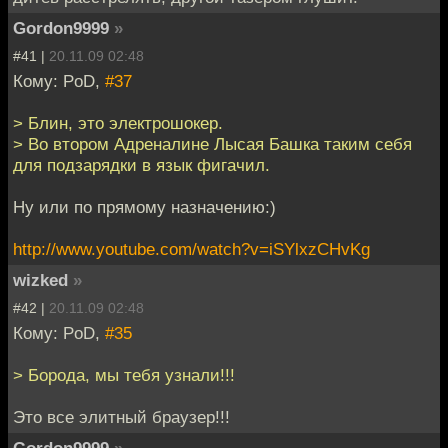
Gordon9999
»
#41 |
20.11.09 02:48
Кому: PoD,
#37
> Блин, это электрошокер.
> Во втором Адреналине Лысая Башка таким себя
для подзарядки в язык фигачил.
Ну или по прямому назначению:)
http://www.youtube.com/watch?v=iSYlxzCHvKg
wizked
»
#42 |
20.11.09 02:48
Кому: PoD,
#35
> Борода, мы тебя узнали!!!
Это все элитный браузер!!!
Gordon9999
»