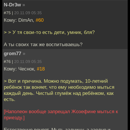
N-Dr3w
»
#75 |
20.11.09 05:35
Кому: DimAn,
#60
> > У тя свои-то есть дети, умник, бля?
А ты своих так же воспитываешь?
grom77
»
#76 |
20.11.09 05:35
Кому: Чеснок,
#18
> Вот и причина. Можно подумать, 10-летний
ребёнок так воняет, что ему необходимо мыться
каждый день. Чистый глумёж над ребёнком, как
есть.
[Наполеон вообще запрещал Жозефине мыться к
приезду.]
Естественно воняет. Мыть задницу, а заодно и