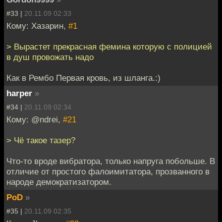
#33 |
20.11.09 02:33
Кому: Хазарин,
#1
> Вырастет прекрасная фемина которую с полицией
в душ провожать надо
Как в Рембо Первая кровь, из шланга.:)
harper
»
#34 |
20.11.09 02:34
Кому: @ndrei,
#21
> Чё такое тазер?
Что-то вроде вибратора, только напруга побольше. В
отличие от простого фалоимитатора, прозванного в
народе демократизатором.
PoD
»
#35 |
20.11.09 02:35