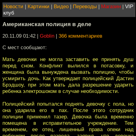
Новости
|
Картинки
|
Видео
|
Переводы
|
Магазин
|
VIP
клуб
Американская полиция в деле
20.11.09 01:42
|
Goblin
|
366 комментариев
С мест сообщают:
Мать девочки не могла заставить ее принять душ
перед сном. Конфликт вылился в потасовку, и
женщина была вынуждена вызвать полицию, чтобы
усмирить дочь. Как утверждает полицейский Дастин
Брэдшоу, при этом мать дала разрешение ударить
ребенка электрошоком в случае необходимости.
Полицейский попытался поднять девочку с пола, но
она ударила его в пах. После этого сотрудник
полиции применил тазер. Девочка была временно
помещена в исправительное учреждение. Тем
временем, ее отец, лишенный права опеки над
ребенком после развода, заявил, что девочка