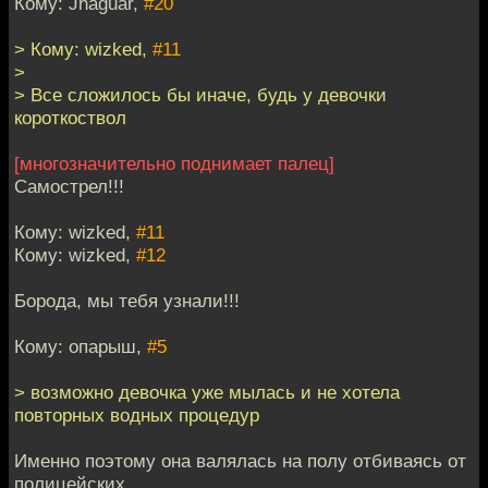
Кому: Jhaguar,
#20
> Кому: wizked,
#11
>
> Все сложилось бы иначе, будь у девочки
короткоствол
[многозначительно поднимает палец]
Самострел!!!
Кому: wizked,
#11
Кому: wizked,
#12
Борода, мы тебя узнали!!!
Кому: опарыш,
#5
> возможно девочка уже мылась и не хотела
повторных водных процедур
Именно поэтому она валялась на полу отбиваясь от
полицейских.