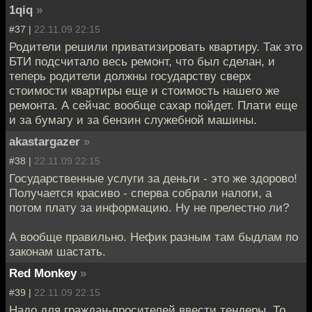
1qiq
»
#37 |
22.11.09 22:15
Родители решили приватизировать квартиру. Так это
БТИ подсчитало весь ремонт, что был сделан, и
теперь родители должны государству сверх
стоимости квартиры еще и стоимость нашего же
ремонта. А сейчас вообще сахар пойдет. Плати еще
и за бумагу и за бензин служебной машины.
akastargazer
»
#38 |
22.11.09 22:15
Государственные услуги за деньги - это же здорово!
Получается красиво - сперва собрали налоги, а
потом плату за информацию. Ну не прелестно ли?
А вообще правильно. Нефик разным там быдлам по
законам шастать.
Red Monkey
»
#39 |
22.11.09 22:15
Надо для граждан-просителей ввести тендеры. То