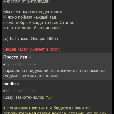
очистим от антилюдей!
Мы всех паразитов достанем,
И ясно поймет каждый гад,
сколь добрым когда-то был Сталин,
и в этом лишь был виноват!
(с) Б. Гунько. Январь 1995 г
[надев каску, убегает в окоп]
Просто Изя
»
#32 |
22.11.09 22:12
нормально придумали. узаконили взятки прямо из
госдумы. кто как, а я в охуе.
medic
»
#33 |
22.11.09 22:12
Кому: Нанотехнолог,
#17
> легализуют взятки и у бюджета появится
дополнительная статья дохода, странно что до сих