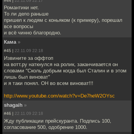
#44 |
22.11.09 22:17
Романтики нет.
То ли дело раньше
пришел к людям с коньяком (к примеру), порешал
все вопросы
и всё чинно благородно.
Кама
»
#45 |
22.11.09 22:18
Извините за оффтоп
на вотт.ру наткнулся на ролик, заканчивается он
словами "Сколь добрым когда был Сталин и в этом
лишь был виноват"
и я таки понял. ОН во всем виноват!!!
http://www.youtube.com/watch?v=De7heW2OYsc
shagaih
»
#46 |
22.11.09 22:18
Жду публикации прейскуранта. Подпись 100,
согласование 500, одобрение 1000.