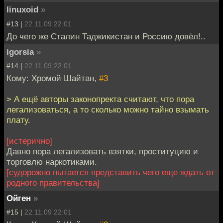
linuxoid
»
#13 |
22.11.09 22:01
До чего же Сталин Таджикистан и Россию довёл!..
igorsia
»
#14 |
22.11.09 22:01
Кому: Хромой Шайтан,
#3
> А ещё авторы законопректа считают, что пора
легализоваться, а то сколько можно тайно взымать
плату.
[истерично]
Давно пора легализовать взятки, проституцию и
торговлю наркотиками.
[судорожно пытается представить чего еще ждать от
родного правительства]
Ойген
»
#15 |
22.11.09 22:01