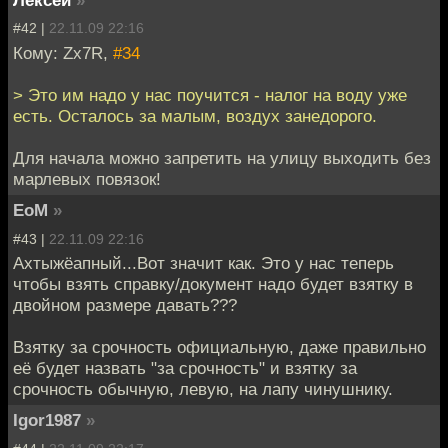
Лексей
»
#42 |
22.11.09 22:16
Кому: Zx7R,
#34
> Это им надо у нас поучится - налог на воду уже
есть. Осталось за малым, воздух занедорого.
Для начала можно запретить на улицу выходить без
марлевых повязок!
EoM
»
#43 |
22.11.09 22:16
Ахтыжёапный...Вот значит как. Это у нас теперь
чтобы взять справку/документ надо будет взятку в
двойном размере давать???
Взятку за срочность официальную, даже правильно
её будет назвать "за срочность" и взятку за
срочность обычную, левую, на лапу чинушнику.
Igor1987
»