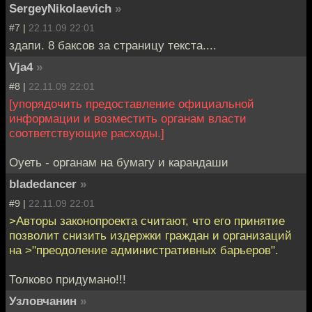
SergeyNikolaevich
»
#7 |
22.11.09 22:01
здапи. 8 баксов за страницу текста....
Vja4
»
#8 |
22.11.09 22:01
[упорядочить предоставление официальной
информации и возместить органам власти
соответствующие расходы.]
Оуеть - органам на бумагу и карандаши
bladedancer
»
#9 |
22.11.09 22:01
>Авторы законопроекта считают, что его принятие
позволит снизить издержки граждан и организаций
на >"преодоление административных барьеров".
Толково придумано!!!
Узловчанин
»