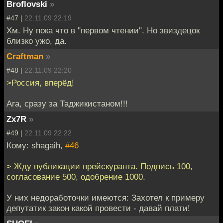
Broflovski
»
#47 |
22.11.09 22:19
Хм. Ну пока что в "первом чтении". Но звиздецок
близко ужо, да.
Craftman
»
#48 |
22.11.09 22:20
>Россия, вперёд!
Ага, сразу за Таджикистаном!!!
Zx7R
»
#49 |
22.11.09 22:22
Кому: shagaih,
#46
> Жду публикации прейскуранта. Подпись 100,
согласование 500, одобрение 1000.
У них недоработочки имеются: Захотел к примеру
депутатик закон какой провести - давай плати!