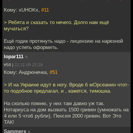
Кому: xUHOKx,
#11
> Ребята и сказать то нечего. Долго нам ещё
мучаться?
Ещё годик протянуть надо - лицензию на нарезной
надо успеть оформить.
lopar111
»
#58 |
22.11.09 22:28
Кому: Андрюнечка,
#51
> И на Украине идут в ногу. Вроде б мОрсеанин чтот-
то подобное предлагал, и , кажется, тимошка.
На сколько помню, у них там давно уж так.
Нотариуса на дом вызвать 1500 гривен (умножать на
4 или 5 чтоб рубли). Пенсия 2000 гривен. Вот Это
ТАК!
Sammers
»