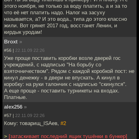
этого ноября, не только за воду платить, а и за то
что её нет платить надо. Налог на засуху
называется, а? И это вода., типа до этого классно
жили. Вот грянет 2017 год, восстанет Ленин, и
кирдык уродам!
Broxt
»
#56 |
22.11.09 22:26
Уже проще поставить коробки возле дверей гос
учреждений, с надписью "На борьбу со
взяточничеством". Рядом с каждой коробкой пост: не
кинул денежку - в двери не впускать. А кинул в
коробку: на руки талончик с надписью "скинулся".
А еще проще - поставить турникеты на входах.
Платные.
alex256
»
#57 |
22.11.09 22:26
Кому: товарищ_ISAев,
#2
>
[затаскивает последний ящик тушёнки в бункер]