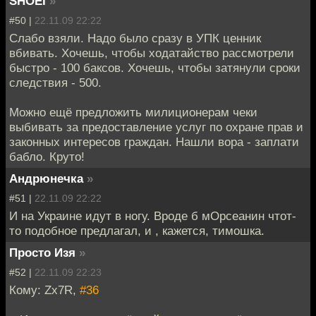
SHOEI
»
#50 |
22.11.09 22:22
Слабо взяли. Надо было сразу в УПК ценник
вбивать. Хочешь, чтобы ходатайство рассмотрели
быстро - 100 баксов. Хочешь, чтобы затянули сроки
следствия - 500.
Можно ещё предложить милиционерам чеки
выбивать за предоставление услуг по охране прав и
законных интересов граждан. Нашли вора - заплати
бабло. Круто!
Андрюнечка
»
#51 |
22.11.09 22:22
И на Украине идут в ногу. Вроде б мОрсеанин чтот-
то подобное предлагал, и , кажется, тимошка.
Просто Изя
»
#52 |
22.11.09 22:23
Кому: Zx7R,
#36