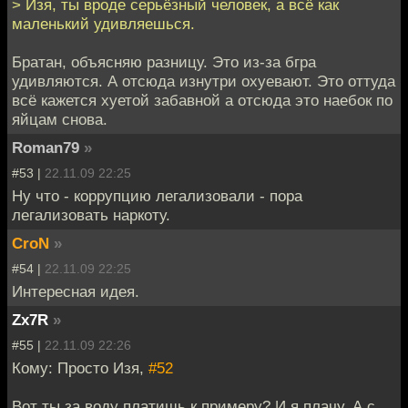
> Изя, ты вроде серьёзный человек, а всё как
маленький удивляешься.
Братан, объясняю разницу. Это из-за бгра
удивляются. А отсюда изнутри охуевают. Это оттуда
всё кажется хуетой забавной а отсюда это наебок по
яйцам снова.
Roman79
»
#53 |
22.11.09 22:25
Ну что - коррупцию легализовали - пора
легализовать наркоту.
CroN
»
#54 |
22.11.09 22:25
Интересная идея.
Zx7R
»
#55 |
22.11.09 22:26
Кому: Просто Изя,
#52
Вот ты за воду платишь к примеру? И я плачу. А с