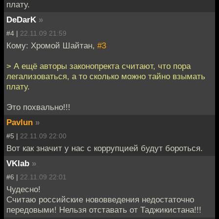
плату.
DeDarK
»
#4 |
22.11.09 21:59
Кому: Хромой Шайтан,
#3
> А ещё авторы законопректа считают, что пора
легализоваться, а то сколько можно тайно взымать
плату.
Это похвально!!!
Pavlun
»
#5 |
22.11.09 22:00
Вот как значит у нас с коррупцией будут бороться.
VKlab
»
#6 |
22.11.09 22:01
Чудесно!
Считаю российские нововведения недостаточно
передовыми! Нельзя отставать от Таджикистана!!!