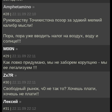
Amphetamino
»
#28 |
22.11.09 22:10
Руководству Точикистона позор за эдакий мелкий
калибр мысли!
Пора, пора уже вводить налог на воздух, воду и
солнце!!!
M00N
»
#29 |
22.11.09 22:11
Как ловко придумано, мы не заборем корупцию - мы
ее легализуем !!!
Zx7R
»
#30 |
22.11.09 22:11
Свободный рынок, ч0 не так то? Хочешь плати,
хочешь не плати!!
Лексей
»
#31 |
22.11.09 22:12