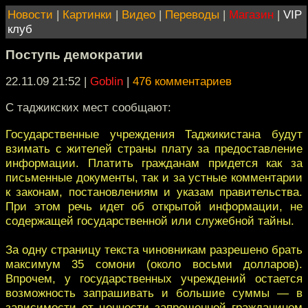
Новости
|
Картинки
|
Видео
|
Переводы
|
Магазин
|
VIP
клуб
Поступь демократии
22.11.09 21:52
|
Goblin
|
476 комментариев
С таджикских мест сообщают:
Государственные учреждения Таджикистана будут
взимать с жителей страны плату за предоставление
информации. Платить гражданам придется как за
письменные документы, так и за устные комментарии
к законам, постановлениям и указам правительства.
При этом речь идет об открытой информации, не
содержащей государственной или служебной тайны.
За одну страницу текста чиновникам разрешено брать
максимум 35 сомони (около восьми долларов).
Впрочем, у государственных учреждений остается
возможность запрашивать и большие суммы — в
зависимости от ценности запрошенной гражданином