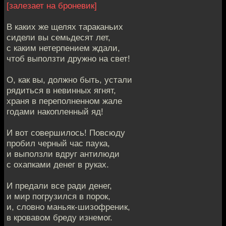
[залезает на броневик]
В каких же щелях тараканьих
сидели вы семьдесят лет,
с каким нетерпением ждали,
чтоб выползти дружно на свет!
О, как вы, должно быть, устали
рядиться в невинных ягнят,
храня в переполненном жале
годами накопленный яд!
И вот совершилось! Повсюду
пробил черный час паука,
и выползли вдруг антилюди
с охапками денег в руках.
И предали все ради денег,
и мир погрузился в порок,
и, словно маньяк-шизофреник,
в кровавом бреду изнемог.