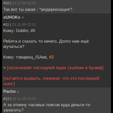
#10 |
22.11.09 22:01
Так вот ты какая - "модернизация"!
xUHOKx
»
#11 |
22.11.09 22:01
Кому: Goblin, #0
Ребята и сказать то нечего. Долго нам ещё
мучаться?
Кому: товарищ_ISAев,
#2
>
[затаскивает последний ящик тушёнки в бункер]
[пытается вырвать, понимая, что это последний
шанс]
Pacho
»
#12 |
22.11.09 22:01
А за отмену часовых поясов куда деньги-то
заносить?