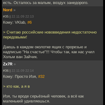
есть. Осталось за малым, воздух занедорого.
Nord
»
#35 |
22.11.09 22:13
Кому: VKlab,
#6
> Считаю российские нововведения недостаточно
передовыми!
Даешь в каждом околотке ящик с прорезью и
надписью "На счастье"!!! Чтобы так, как нас учил
Хольм ван Зайчик.
Zx7R
»
#36 |
22.11.09 22:14
Кому: Просто Изя,
#32
> кто как, а я в
Изя, ты вроде серьёзный человек, а всё как
маленький удивляешься.