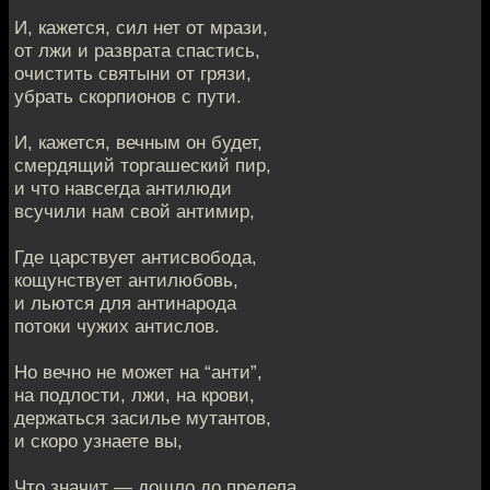
И, кажется, сил нет от мрази,
от лжи и разврата спастись,
очистить святыни от грязи,
убрать скорпионов с пути.
И, кажется, вечным он будет,
смердящий торгашеский пир,
и что навсегда антилюди
всучили нам свой антимир,
Где царствует антисвобода,
кощунствует антилюбовь,
и льются для антинарода
потоки чужих антислов.
Но вечно не может на “анти”,
на подлости, лжи, на крови,
держаться засилье мутантов,
и скоро узнаете вы,
Что значит — дошло до предела,