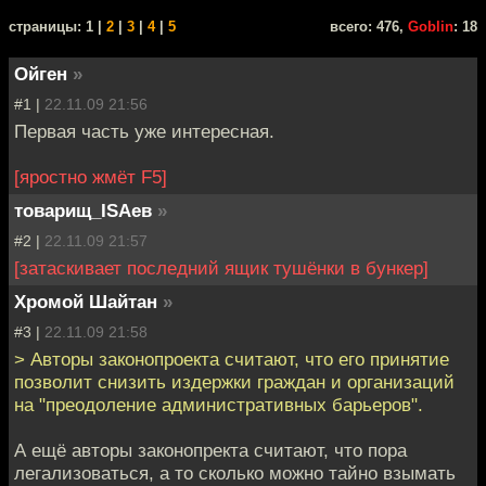
cтраницы: 1 |
2
|
3
|
4
|
5
всего: 476,
Goblin
: 18
Ойген
»
#1 |
22.11.09 21:56
Первая часть уже интересная.
[яростно жмёт F5]
товарищ_ISAев
»
#2 |
22.11.09 21:57
[затаскивает последний ящик тушёнки в бункер]
Хромой Шайтан
»
#3 |
22.11.09 21:58
> Авторы законопроекта считают, что его принятие
позволит снизить издержки граждан и организаций
на "преодоление административных барьеров".
А ещё авторы законопректа считают, что пора
легализоваться, а то сколько можно тайно взымать