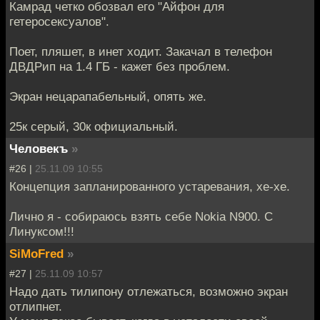
Камрад четко обозвал его "Айфон для
гетеросексуалов".
Поет, пляшет, в инет ходит. Закачал в телефон
ДВДРип на 1.4 ГБ - кажет без проблем.
Экран нецарапабельный, опять же.
25к серый, 30к официальный.
Человекъ
»
#26 |
25.11.09 10:55
Концепция запланированного устаревания, хе-хе.
Лично я - собираюсь взять себе Nokia N900. С
Линуксом!!!
SiMoFred
»
#27 |
25.11.09 10:57
Надо дать тилипону отлежаться, возможно экран
отлипнет.