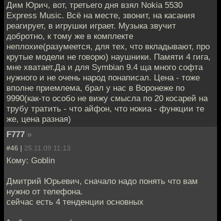
Дим Юрич, вот, третьего дня взял Nokia 5530
Express Music. Всё на месте, звонит, на касания
реагирует, в игрушки играет. Музыка звучит
добротно, к тому же в комплекте
неплохие(разумеется, для тех, что вкладывают, про
крутые модели не говорю) наушники. Памяти 4 гига,
мне хватает.Да и для Symbian 9.4 ща много софта
нужного и не очень народ понаписал. Цена - тоже
вполне приемлема, брал у нас в Воронеже по
9990(как-то особо не вижу смысла по 20 косарей на
трубу тратить - что айфон, что нокиа - функции те
же, цена разная)
F777
»
#46 |
25.11.09 11:13
Кому: Goblin
Дмитрий Юрьевич, сначало надо понять что вам
нужно от телефона.
сейчас есть 4 тенденции основных