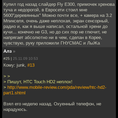
Купил год назад слайдер Fly E300, примочек хренова
туча и недорогой, в Евросети стоил мне
5600"деревянных" Можно почти все, + камера на 3.2
Мпикселя, очень даже неплохая, экран сенсорный,
радио и, как я выше написал, остальной хрени до
кучи... конечно не G3, но до сих пор не глючит, не
напрягает абсолютно ни в чем, сделан в Корее,
чувствую, руку приложили ГНУСМАС и ЛыЖа
Алз
»
#25 |
25.11.09 10:53
Кому: junk,
#13
> >
> Пишут, HTC Touch HD2 неплох!
>
http://www.mobile-review.com/pda/review/htc-hd2-
part1.shtml
Взял его неделю назад. Охуенный телефон, не
нарадуюсь.