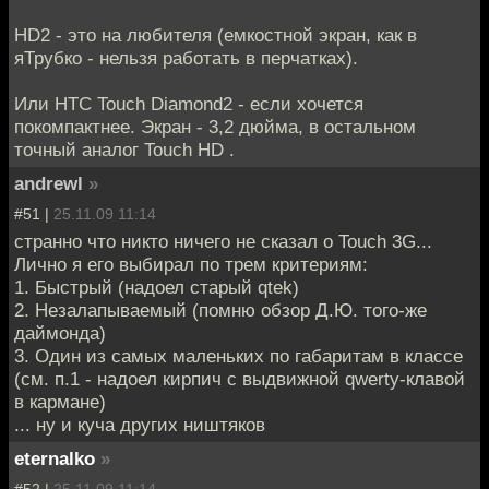
HD2 - это на любителя (емкостной экран, как в
яТрубко - нельзя работать в перчатках).
Или HTC Touch Diamond2 - если хочется
покомпактнее. Экран - 3,2 дюйма, в остальном
точный аналог Touch HD .
andrewl
»
#51 |
25.11.09 11:14
странно что никто ничего не сказал о Touch 3G...
Лично я его выбирал по трем критериям:
1. Быстрый (надоел старый qtek)
2. Незалапываемый (помню обзор Д.Ю. того-же
даймонда)
3. Один из самых маленьких по габаритам в классе
(см. п.1 - надоел кирпич с выдвижной qwerty-клавой
в кармане)
... ну и куча других ништяков
eternalko
»
#52 |
25.11.09 11:14