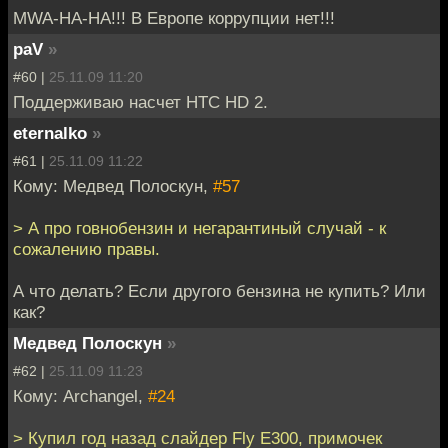
MWA-HA-HA!!! В Европе коррупции нет!!!
paV
»
#60 |
25.11.09 11:20
Поддерживаю насчет HTC HD 2.
eternalko
»
#61 |
25.11.09 11:22
Кому: Медвед Полоскун,
#57
> А про говнобензин и негарантиный случай - к
сожалению правы.
А что делать? Если другого бензина не купить? Или
как?
Медвед Полоскун
»
#62 |
25.11.09 11:23
Кому: Archangel,
#24
> Купил год назад слайдер Fly E300, примочек