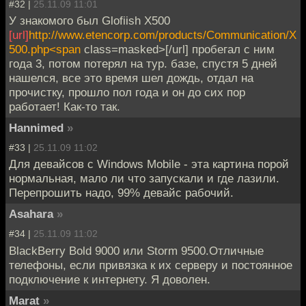
#32 |
25.11.09 11:01
У знакомого был Glofiish X500
[url]
http://www.etencorp.com/products/Communication/X
500.php<span
class=masked>[/url] пробегал с ним
года 3, потом потерял на тур. базе, спустя 5 дней
нашелся, все это время шел дождь, отдал на
прочистку, прошло пол года и он до сих пор
работает! Как-то так.
Hannimed
»
#33 |
25.11.09 11:02
Для девайсов с Windows Mobile - эта картина порой
нормальная, мало ли что запускали и где лазили.
Перепрошить надо, 99% девайс рабочий.
Asahara
»
#34 |
25.11.09 11:02
BlackBerry Bold 9000 или Storm 9500.Отличные
телефоны, если привязка к их серверу и постоянное
подключение к интернету. Я доволен.
Marat
»