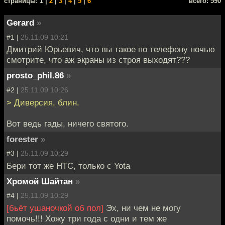
cтраницы: 1 |
2
|
3
|
4
|
5
|
6
всего: 590
Gerard
»
#1 |
25.11.09 10:21
Дмитрий Юрьевич, что вы такое по телефону ночью
смотрите, что аж экраны из строя выходят???
prosto_phil.86
»
#2 |
25.11.09 10:26
> Диверсия, блин.
Вот ведь гады, ничего святого.
forester
»
#3 |
25.11.09 10:29
Бери тот же HTC, только с Yota
Хромой Шайтан
»
#4 |
25.11.09 10:29
[бьёт ушаночкой об пол]
Эх, ни чем не могу
помочь!!! Хожу три года с одни и тем же