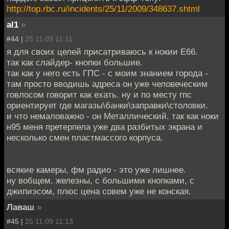
http://top.rbc.ru/incidents/25/11/2009/348637.shtml
al1
»
#44 |
25.11.09 11:11
я для своих целей присатриваюсь к нокии E66.
так как слайдер- кнопки большие.
так как у него есть ГПС - с моим знанием города -
там просто вводишь адреса он уже человеческим
говлосом говорит как ехать. ну и по месту гпс
ориентирует где магазы\банки\заправки\столовки.
и что немаловажно - он Металлический. так как ноки
н95 меня претерпела уже два разбитых экрана и
несколько смен пластмассого корпуса.
всякие камеры, фм радио - это уже лишнее.
ну вобщем. железны, с большими кнопками, с
джипиэсом, плюс цена совем уже не конская.
Лаваш
»
#45 |
25.11.09 11:13