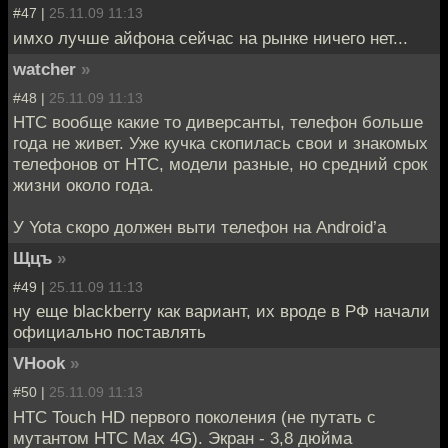
#47 |
25.11.09 11:13
имхо лучше айфона сейчас на рынке ничего нет...
watcher
»
#48 |
25.11.09 11:13
HTC вообще какие то диверсанты, телефон больше
года не живет. Уже кучка скопилась свои и знакомых
телефонов от НТС, модели разные, но средний срок
жизни около года.
У Yota скоро должен выти телефон на Android’a
Щцъ
»
#49 |
25.11.09 11:13
ну еще blackberry как вариант, их вроде в РФ начали
официально поставлять
VHook
»
#50 |
25.11.09 11:13
HTC Touch HD первого поколения (не путать с
мутантом HTC Max 4G). Экран - 3,8 дюйма