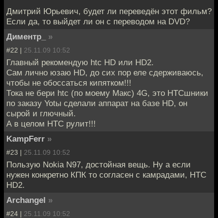
Дмитрий Юрьевич, будет ли переведён этот фильм?
Если да, то выйдет ли он с переводом на DVD?
Диментр_
»
#22 |
25.11.09 10:52
Главный рекомендую htc HD или HD2.
Сам лично юзаю HD, до сих пор еле сдерживаюсь,
чтобы не обоссаться кипятком!!!
Тока не бери htc (по моему Макс) 4G, это HTCшники
по заказу Yotы сделали аппарат на базе HD, он
сырой и глючный.
А в целом HTC рулит!!!
KampFerr
»
#23 |
25.11.09 10:52
Пользую Nokia N97, достойная вещь. Ну а если
нужен конкретно КПК то согласен с камрадами, HTC
HD2.
Archangel
»
#24 |
25.11.09 10:52