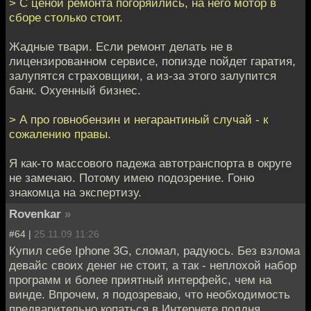
> С ценой ремонта погоряились, на него мотор в
сборе столько стоит.
Жадные твари. Если ремонт делать не в
лицензированном сервисе, попизде пойдет гаратия,
залупятся страховщики, а из-за этого залупится
банк. Охуенный бизнес.
> А про говнобензин и негарантиный случай - к
сожалению правы.
Я как-то массового падежа автотранспорта в округе
не замечаю. Потому имею подозрение. Гоню
знакомца на экспертизу.
Rovenkar
»
#64 |
25.11.09 11:26
Купил себе Iphone 3G, сломал, радуюсь. Без взлома
девайс своих денег не стоит, а так - неплохой набор
программ и более приятный интерфейс, чем на
винде. Впрочем, я подозреваю, что необходимость
предварительно копаться в Интернете полдня,