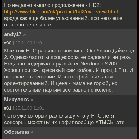
Но недавно вышло продолжение - HD2:
http://www.htc.com/uk/product/hd2/overview.html
-
вроде как еще более упакованный, про него еще
отзывов не слышал.
andy17
»
#30 |
25.11.09 11:01
Мне тож НТС раньше нравились. Особенно Даймонд
2. Однако частоты процессора не радовали ни разу.
Недавно подержал в руке Acer NeoTouch S200.
Хорош пригож, красивый сам собою. И проц 1 Ггц. И
высокое разрешение. И интерфейс пальцем
ориентированный. И цена - мама не горюй, но
состоятельным парням все равно по колено.
Микулекс
»
#31 |
25.11.09 11:01
Чото уже который раз слышу что у HTC летят
сенсоры. может ну их нафиг вообще ХТЫСЫ эти
Обезьяна
»