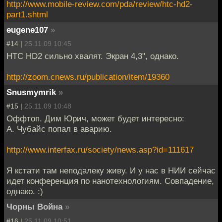
http://www.mobile-review.com/pda/review/htc-hd2-
part1.shtml
eugene107
»
#14 |
25.11.09 10:45
НТС HD2 сильно хвалят. Экран 4,3", однако.
http://zoom.cnews.ru/publication/item/19360
Snusmymrik
»
#15 |
25.11.09 10:48
Оффтоп. Дим Юрич, может будет интересно:
А. Чубайс попал в аварию.
http://www.interfax.ru/society/news.asp?id=111617
Я кстати там неподалеку живу. И у нас в НИИ сейчас
идет конференция по нанотехнологиям. Совпадение,
однако. :)
Чорны Война
»
#16 |
25.11.09 10:51