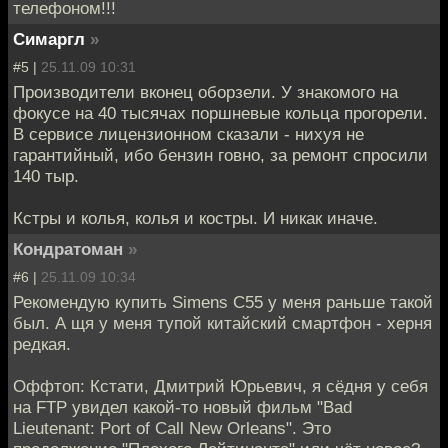
телефоном!!!
Симаргл
»
#5 |
25.11.09 10:31
Производители вконец оборзели. У знакомого на
фокусе на 40 тысячах поршневые кольца прогорели.
В сервисе лицензионном сказали - нихуя не
гарантийный, ибо бензин говно, за ремонт спросили
140 тыр.
Кстры и колья, колья и костры. И никак иначе.
Кондратоман
»
#6 |
25.11.09 10:34
Рекомендую купить Simens C55 у меня раньше такой
был. А щя у меня тупой китайский смартфон - херня
редкая.
Оффтоп: Кстати, Дмитрий Юрьевич, я сёдня у себя
на FTP увидел какой-то новый фильм "Bad
Lieutenant: Port of Call New Orleans". Это