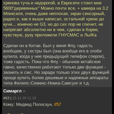
хренова туча и недорогой, в Евросети стоил мне
5600"деревянных" Можно почти все, + камера на 3.2
Мпикселя, очень даже неплохая, экран сенсорный,
радио и, как я выше написал, остальной хрени до
кучи... конечно не G3, но до сих пор не глючит, не
напрягает абсолютно ни в чем, сделан в Корее,
чувствую, руку приложили ГНУСМАС и ЛыЖа
Сделан он в Китае. Был у меня Флу, гадость
вообщем, у сестры был (она вообще его в злобе
купила, когда у нее предыдущий телефон сперли),
тоже гадость. Пока что Флу - обычное китайское
гавно, качественно работают только две функции -
звонить и смс. Но заради только этих двух функций
проще купить более дешевые и надежные аппараты
типа Филипс-Сименс-Нокиа-Самсунг и т.д.
Симаргл
»
#63 |
25.11.09 11:26
Кому: Медвед Полоскун,
#57