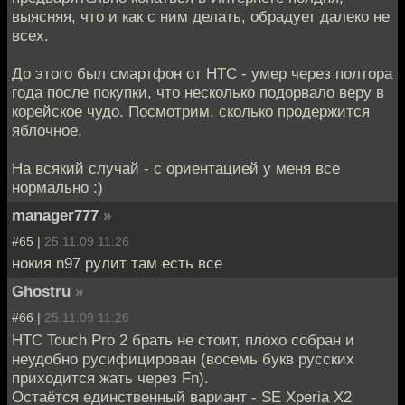
выясняя, что и как с ним делать, обрадует далеко не
всех.
До этого был смартфон от HTC - умер через полтора
года после покупки, что несколько подорвало веру в
корейское чудо. Посмотрим, сколько продержится
яблочное.
На всякий случай - с ориентацией у меня все
нормально :)
manager777
»
#65 |
25.11.09 11:26
нокия n97 рулит там есть все
Ghostru
»
#66 |
25.11.09 11:26
HTC Touch Pro 2 брать не стоит, плохо собран и
неудобно русифицирован (восемь букв русских
приходится жать через Fn).
Остаётся единственный вариант - SE Xperia X2