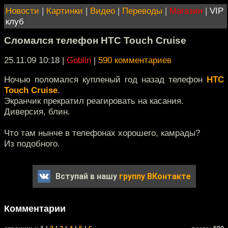
Новости
|
Картинки
|
Видео
|
Переводы
|
Магазин
|
VIP
клуб
Сломался телефон HTC Touch Cruise
25.11.09 10:18
|
Goblin
|
590 комментариев
Ночью поломался купленый год назад телефон
HTC
Touch Cruise
.
Экранчик прекратил реагировать на касания.
Диверсия, блин.
Что там нынче в телефонах хорошего, камрады?
Из подобного.
Вступай в нашу
группу ВКонтакте
Комментарии