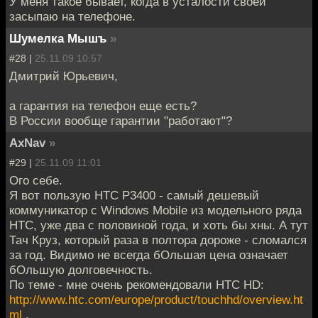
У меня такое бывает, когда в усталости своей
засыпаю на телефоне.
Шумелка Мышъ
»
#28 |
25.11.09 10:57
Дмитрий Юрьевич,
а гарантия на телефон еще есть?
В России вообще гарантии "работают"?
AxNav
»
#29 |
25.11.09 11:01
Ого себе.
Я вот пользую HTC P3400 - самый дешевый
коммуникатор c Windows Mobile из модельного ряда
HTC, уже два с половиной года, и хоть бы хны. А тут
Тач Круз, который раза в полтора дороже - сломался
за год. Видимо не всегда бОльшая цена означает
бОльшую долговечность.
По теме - мне очень рекомендовали HTC HD:
http://www.htc.com/europe/product/touchhd/overview.ht
ml
.