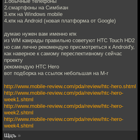
1.обычные телефоны
2.смартфоны на Симбиан
3.кпк на Windows mobile
4.кпк на Android (новая платформа от Google)
думаю нужен вам именно кпк
из WM камрады правильно советуют HTC Touch HD2
но сам лично рекомендую присмотреться к Android'у,
как наверное к самому переспективному cейчас
проекту
рекомендую HTC Hero
вот подборка на ссылок небольшая на M-r
http://www.mobile-review.com/pda/review/htc-hero.shtml
http://www.mobile-review.com/pda/review/htc-hero-
week1.shtml
http://www.mobile-review.com/pda/review/htc-hero-
week2.shtml
http://www.mobile-review.com/pda/review/htc-hero-
week4.shtml
Щцъ
»