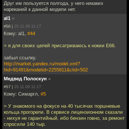
Друг им пользуется полгода, у него никаких
нареканий к данной модели нет.
al1
»
#56 |
25.11.09 11:17
Кому: al1,
#44
> я для своих целей присатриваюсь к нокии E66.
забыл ссылку.
http://market.yandex.ru/model.xml?
hid=91491&modelid=2255811&clid=502
Медвед Полоскун
»
#57 |
25.11.09 11:17
Кому: Симаргл,
#5
> У знакомого на фокусе на 40 тысячах поршневые
кольца прогорели. В сервисе лицензионном сказали
- нихуя не гарантийный, ибо бензин говно, за ремонт
спросили 140 тыр.