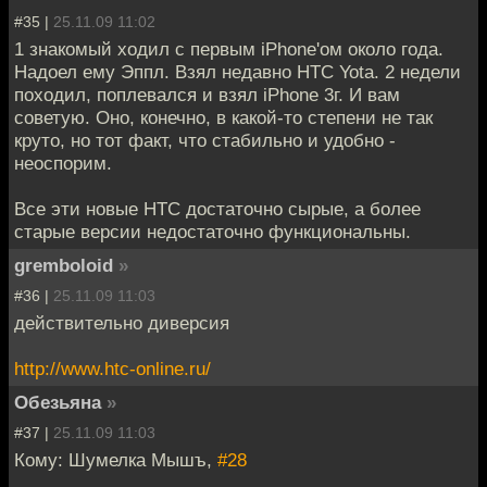
#35 |
25.11.09 11:02
1 знакомый ходил с первым iPhonе'ом около года.
Надоел ему Эппл. Взял недавно HTC Yota. 2 недели
походил, поплевался и взял iPhone 3г. И вам
советую. Оно, конечно, в какой-то степени не так
круто, но тот факт, что стабильно и удобно -
неоспорим.
Все эти новые HTC достаточно сырые, а более
старые версии недостаточно функциональны.
gremboloid
»
#36 |
25.11.09 11:03
действительно диверсия
http://www.htc-online.ru/
Обезьяна
»
#37 |
25.11.09 11:03
Кому: Шумелка Мышъ,
#28