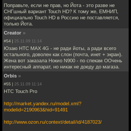
Поправьте, если не прав, но Йота - это разве не
СНГшный вариант Touch HD? К тому же, ЕМНИП,
официально Touch HD в Россию не поставляется,
только Йота.
Creator
»
#54 |
25.11.09 11:14
Юзаю HTC MAX 4G - не ради йоты, а ради всего
остального, доволен как слон (почта, инет + экран).
Жена вот заказала Нокио N900 - по спекам ООчень
интересный аппарат, но никак не доеду до магаза.
Orbis
»
#55 |
25.11.09 11:14
HTC Touch Pro
http://market.yandex.ru/model.xml?
modelid=2190963&hid=91491
http://www.ozon.ru/context/detail/id/4187023/