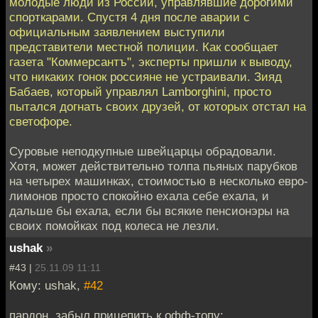
молодые люди из России, управлявшие дорогими
спорткарами. Спустя 4 дня после аварии с
официальным заявлением выступили
представители местной полиции. Как сообщает
газета "Коммерсантъ", эксперты пришли к выводу,
что никаких гонок россияне не устраивали. Зияд
Бабаев, который управлял Lamborghini, просто
пытался догнать своих друзей, от которых отстал на
светофоре.
Суровые неподкупные швейцарцы обрадовали.
Хотя, может действительно толпа пьяных парубков
на четырех машинках, стоимостью в несколько евро-
лимонов просто спокойно ехала себе ехала, и
дальше бы ехала, если бы всякие пенсионэры на
своих помойках под колеса не лезли.
ushak
»
#43 |
25.11.09 11:11
Кому: ushak,
#42
пардон, забыл прицепить к офф-топу: