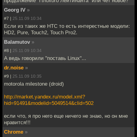
продолжение "Плохого Лейтинанта" или чёт новое?
Georg IV
»
#7 |
25.11.09 10:34
Если из таких же HTC то есть интерестные модели:
HD2, Pure, Touch2, Touch Pro2.
Balamutov
»
#8 |
25.11.09 10:34
А ведь говорили "поставь Linux"...
dr.noise
»
#9 |
25.11.09 10:35
motorola milestone (droid)
http://market.yandex.ru/model.xml?
hid=91491&modelid=5049514&clid=502
если что, я про него еще ничего не знаю, но он мне
нравится!!!
Chrome
»