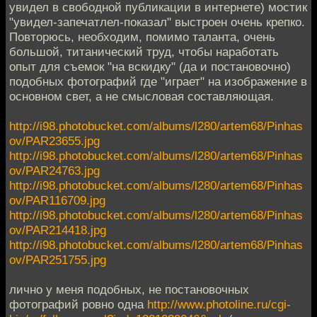
увидел в свободной публикации в интернете) мостик
"увидел-запечатлел-показал" выстроен очень крепко.
Повторюсь, необходим, помимо таланта, очень
большой, титанический труд, чтобы наработать
опыт для съемок "на вскидку" (да и постановочно)
подобных фотографий где "играет" на изображение в
основном свет, а не смысловая составляющая.
http://i98.photobucket.com/albums/l280/artem68/Pinhas
ov/PAR23655.jpg
http://i98.photobucket.com/albums/l280/artem68/Pinhas
ov/PAR24763.jpg
http://i98.photobucket.com/albums/l280/artem68/Pinhas
ov/PAR116709.jpg
http://i98.photobucket.com/albums/l280/artem68/Pinhas
ov/PAR214418.jpg
http://i98.photobucket.com/albums/l280/artem68/Pinhas
ov/PAR251755.jpg
лично у меня подобных, не постановочных
фотографий ровно одна
http://www.photoline.ru/cgi-