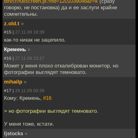
bin/cr/fullscreen.pl?ind=1201039046&r=k
(сразу
говорю, не постановка) да и ее заслуги крайне
сомнительны.
z.old.t
»
#15 |
27.11.09 18:39
как-то никак не зацепило.
Кремень
»
#16 |
27.11.09 23:27
Может у меня плохо откалиброван монитор, но
фотографии выглядят темновато.
mihailp
»
#17 |
28.11.09 00:39
Кому: Кремень,
#16
> но фотографии выглядят темновато.
У меня тоже, кстати.
ljstocks
»