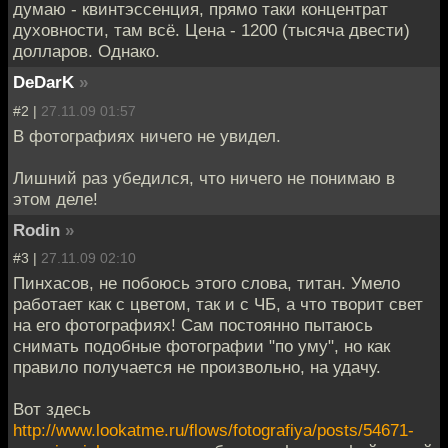
думаю - квинтэссенция, прямо таки концентрат
духовности, там всё. Цена - 1200 (тысяча двести)
долларов. Однако.
DeDarK
»
#2 |
27.11.09 01:57
В фотографиях ничего не увидел.
Лишний раз убедился, что ничего не понимаю в
этом деле!
Rodin
»
#3 |
27.11.09 02:10
Пинхасов, не побоюсь этого слова, титан. Умело
работает как с цветом, так и с ЧБ, а что творит свет
на его фотографиях! Сам постоянно пытаюсь
снимать подобные фотографии "по уму", но как
правило получается не произвольно, на удачу.
Вот здесь
http://www.lookatme.ru/flows/fotografiya/posts/54671-