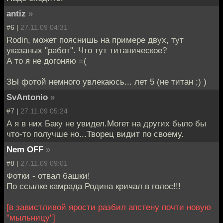
antiz
»
#6 |
27.11.09 04:31
Rodin, может пояснишь на примере двух, тут
указаных "работ". Что тут титаническое?
А то я не догоняю =(
ЗЫ фотой немного увлекаюсь... лет 5 (не титан ;) )
SvAntonio
»
#7 |
27.11.09 05:24
А я в них Баку не увидел.Могет на других было бы
что-то получше но...Творец видит по своему.
Nem OFF
»
#8 |
27.11.09 09:01
Фотки - отвал башки!
По ссылке камрада Родина кричал в голос!!!
[в завистливой ярости разбил апстену почти новую
"мыльницу"]