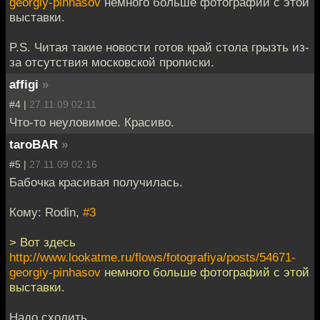
georgiy-pinhasov
немного больше фотографий с этой
выставки.
P.S. Читая такие новости готов край стола грызть из-
за отсутствия московской прописки.
affigi
»
#4 |
27.11.09 02:11
Что-то неуловимое. Красиво.
taroBAR
»
#5 |
27.11.09 02:16
Бабочка красивая получилась.
Кому: Rodin,
#3
> Вот здесь
http://www.lookatme.ru/flows/fotografiya/posts/54671-
georgiy-pinhasov
немного больше фотографий с этой
выставки.
Надо сходить.