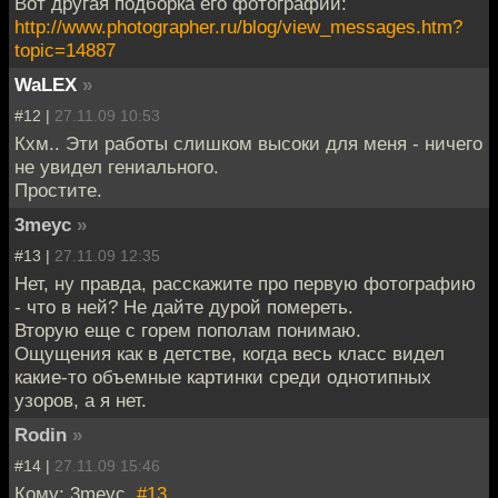
Вот другая подборка его фотографий:
http://www.photographer.ru/blog/view_messages.htm?
topic=14887
WaLEX
»
#12 |
27.11.09 10:53
Кхм.. Эти работы слишком высоки для меня - ничего
не увидел гениального.
Простите.
3meyc
»
#13 |
27.11.09 12:35
Нет, ну правда, расскажите про первую фотографию
- что в ней? Не дайте дурой помереть.
Вторую еще с горем пополам понимаю.
Ощущения как в детстве, когда весь класс видел
какие-то объемные картинки среди однотипных
узоров, а я нет.
Rodin
»
#14 |
27.11.09 15:46
Кому: 3meyc,
#13