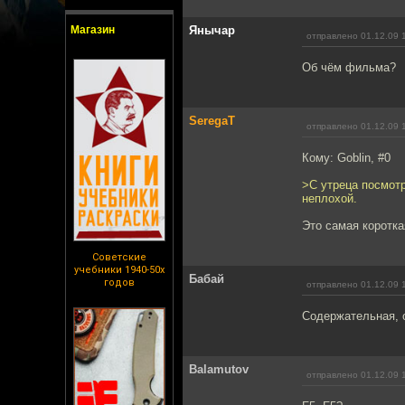
Магазин
Янычар
отправлено 01.12.09 
Об чём фильма?
SeregaT
отправлено 01.12.09 
Кому: Goblin, #0
>С утреца посмот
неплохой.
Это самая короткая
Советские
учебники 1940-50х
Бабай
годов
отправлено 01.12.09 
Содержательная, о
Balamutov
отправлено 01.12.09 