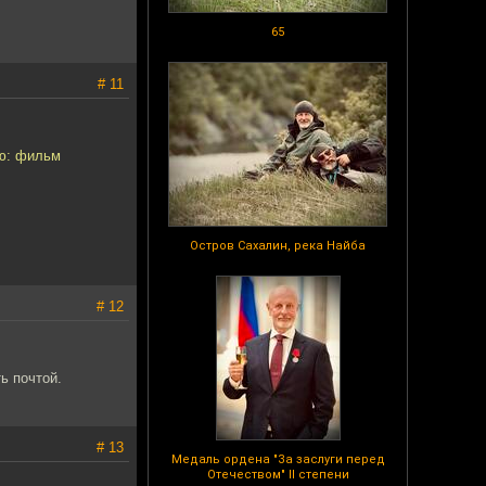
65
# 11
аю: фильм
Остров Сахалин, река Найба
# 12
ь почтой.
# 13
Медаль ордена "За заслуги перед
Отечеством" II степени