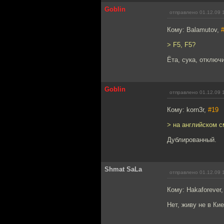
Goblin
отправлено 01.12.09 
Кому: Balamutov,
> F5, F5?
Ёта, сука, отключ
Goblin
отправлено 01.12.09 
Кому: korn3r,
#19
> на английском 
Дублированный.
Shmat SaLa
отправлено 01.12.09 
Кому: Hakaforever
Нет, живу не в Кие