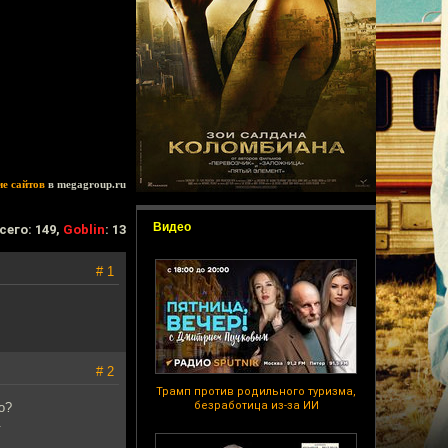
ие сайтов
в megagroup.ru
Видео
сего: 149,
Goblin
: 13
# 1
# 2
Трамп против родильного туризма,
безработица из-за ИИ
о?
.