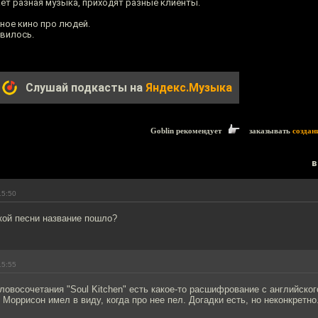
ет разная музыка, приходят разные клиенты.
ное кино про людей.
авилось.
Слушай подкасты на
Яндекс.Музыка
Goblin рекомендует
заказывать
создан
в
15:50
кой песни название пошло?
15:55
словосочетания "Soul Kitchen" есть какое-то расшифрование с английског
 Моррисон имел в виду, когда про нее пел. Догадки есть, но неконкретно