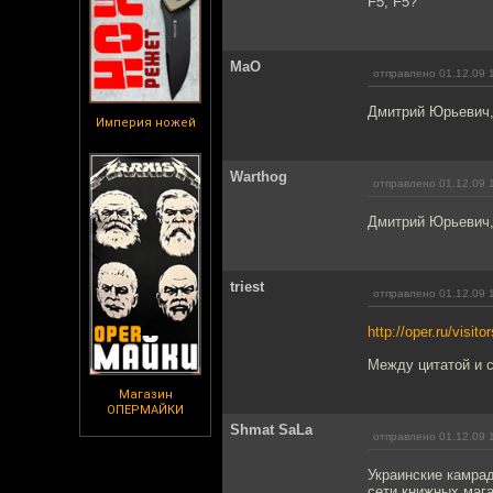
F5, F5?
MaO
отправлено 01.12.09 
Дмитрий Юрьевич, 
Империя ножей
Warthog
отправлено 01.12.09 
Дмитрий Юрьевич,
triest
отправлено 01.12.09 
http://oper.ru/visito
Между цитатой и с
Магазин
ОПЕРМАЙКИ
Shmat SaLa
отправлено 01.12.09 
Украинские камрад
сети книжных мага