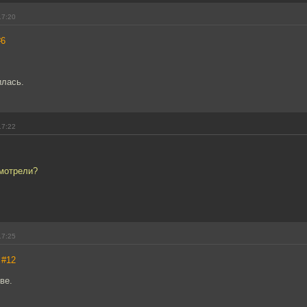
17:20
#6
илась.
17:22
смотрели?
17:25
,
#12
ве.