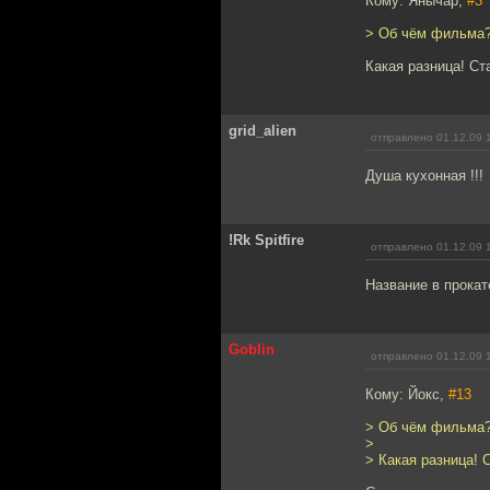
Кому: Янычар,
#3
> Об чём фильма
Какая разница! Ст
grid_alien
отправлено 01.12.09 
Душа кухонная !!!
!Rk Spitfire
отправлено 01.12.09 
Название в прокате
Goblin
отправлено 01.12.09 
Кому: Йокс,
#13
> Об чём фильма
>
> Какая разница! 