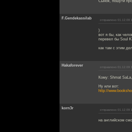
Сынок, пошути про
F.Gendekassilab
отправлено 01.12.09 
)
вот я бы, как чел
перевел бы Soul Ki
как там с этим де
Hakaforever
отправлено 01.12.09 
Кому: Shmat SaLa
Ну или вот:
http://www.booksh
korn3r
отправлено 01.12.09 
на английском см