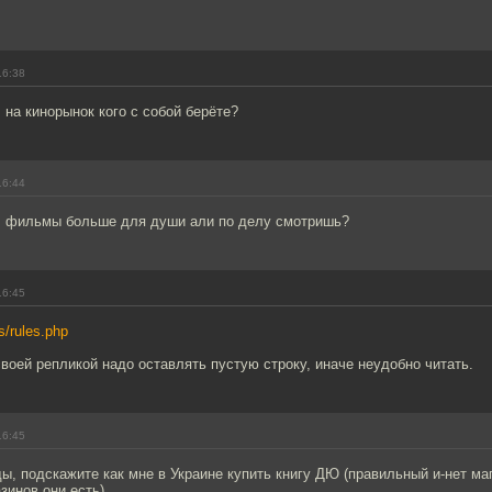
16:38
на кинорынок кого с собой берёте?
16:44
 фильмы больше для души али по делу смотришь?
16:45
rs/rules.php
воей репликой надо оставлять пустую строку, иначе неудобно читать.
16:45
ы, подскажите как мне в Украине купить книгу ДЮ (правильный и-нет маг
зинов они есть).