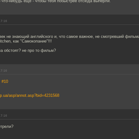
 что-нибудь ещё - чтобы тебя побыстрее отсюда выперли.
17:16
овек не знающий английского и, что самое важное, не смотревший фильм
tchen, как "Cамокопание"!!!
ла обстоят? не про то фильм?
17:16
,
#10
op.ua/asp/annot.asp?bid=4231568
17:16
отрели?