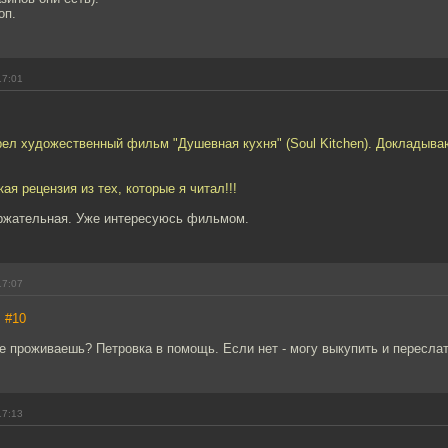
оп.
17:01
рел художественный фильм "Душевная кухня" (Soul Kitchen). Докладыв
ая рецензия из тех, которые я читал!!!
ержательная. Уже интересуюсь фильмом.
17:07
,
#10
е проживаешь? Петровка в помощь. Если нет - могу выкупить и переслат
17:13