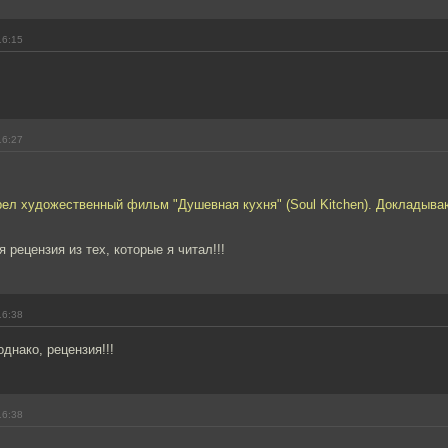
16:15
16:27
рел художественный фильм "Душевная кухня" (Soul Kitchen). Докладыв
 рецензия из тех, которые я читал!!!
16:38
днако, рецензия!!!
16:38