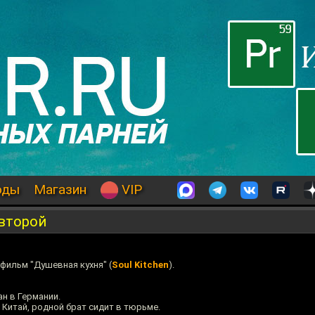
оды
Магазин
VIP
 второй
фильм "Душевная кухня" (
Soul Kitchen
).
н в Германии.
 Китай, родной брат сидит в тюрьме.