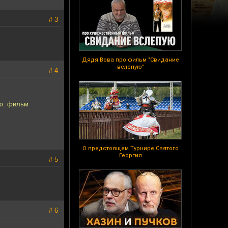
# 3
Дядя Вова про фильм "Свидание
вслепую"
# 4
аю: фильм
О предстоящем Турнире Святого
Георгия
# 5
# 6