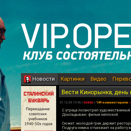
Картинки
Видео
Перев
Новости
Вести Кинорынка, день
01.12.09 15:46 |
Goblin
|
149 комментариев
»
С утреца посмотрел художественный 
Докладываю: фильм неплохой.
Сюжет: молодой грек держит рестора
Подруга-немка отъезжает на работу в