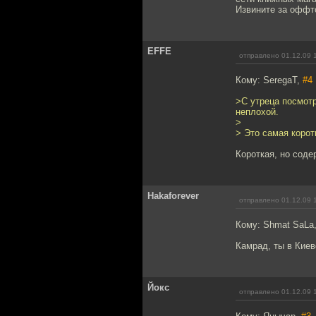
Извините за оффт
EFFE
отправлено 01.12.09 
Кому: SeregaT,
#4
>С утреца посмот
неплохой.
>
> Это самая коротк
Короткая, но сод
Hakaforever
отправлено 01.12.09 
Кому: Shmat SaLa
Камрад, ты в Киев
Йокс
отправлено 01.12.09 