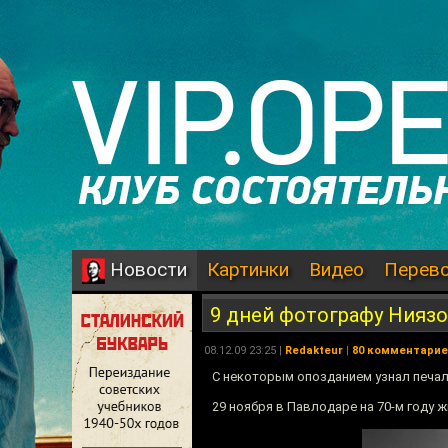
Картинки
Видео
Перев
Новости
9 дней фотографу Ниязо
08.12.09 23:25 |
Redakteur
|
80 комментари
С некоторым опозданием узнал печал
29 ноября в Павлодаре на 70-м году 