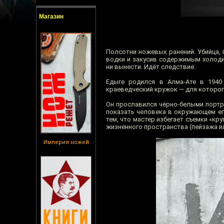
Магазин
Полсотни ножевых ранений. Убийца, 
водки и закусив содержимым холодил
ни вынести. Идёт следствие.
Едыге родился в Алма-Ате в 1940 
краеведческий кружок — для которог
Он прославился чёрно-белыми портр
показать человека в окружающем ег
тем, что мастер избегает съемки «кр
жизненного пространства (пейзажа ил
Империя ножей