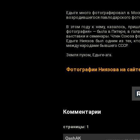
Едыге много фотографировал в Моск
возродившегося павлодарского фоток
В этом году к нему, казалось, при
фотография» — была в Питере, в гале
выставки и семинары. Член Союза ф
Едыге Ниязов был одним из тех, кт
между народами бывшего СССР.
Земля пухом, Едыге-ага.
Фотографии Ниязова на сайт
Комментарии
cтраницы: 1
QashAK