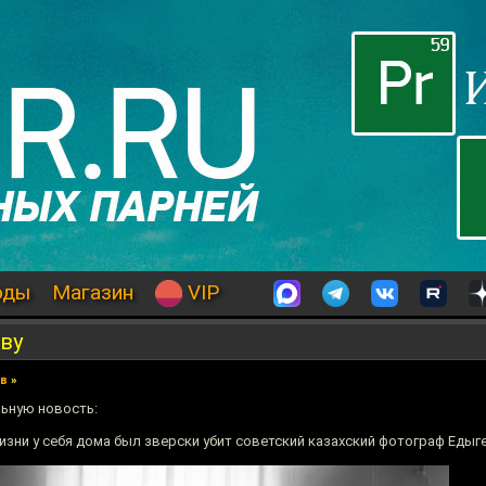
оды
Магазин
VIP
ву
ев
»
ьную новость:
жизни у себя дома был зверски убит советский казахский фотограф Едыг