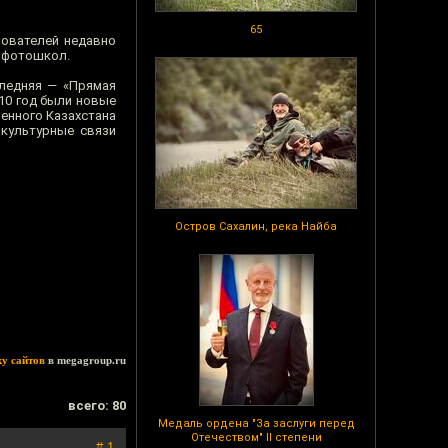
65
нователей недавно
х фотошкол.
следняя — «Прямая
010 год были новые
енного Казахстана
 культурные связи
Остров Сахалин, река Найба
ку сайтов
в megagroup.ru
всего: 80
Медаль ордена "За заслуги перед
Отечеством" II степени
# 1