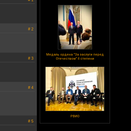
# 2
Медаль ордена "За заслуги перед
# 3
Отечеством" II степени
# 4
РВИО
# 5