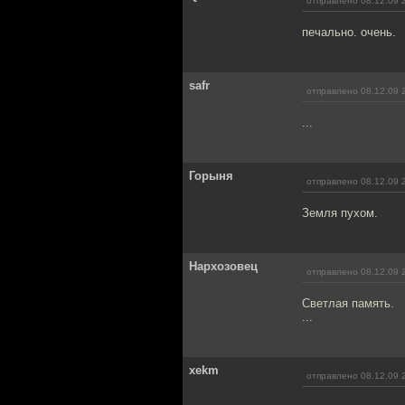
отправлено 08.12.09 
печально. очень.
safr
отправлено 08.12.09 
...
Горыня
отправлено 08.12.09 
Земля пухом.
Нархозовец
отправлено 08.12.09 
Светлая память.
...
xekm
отправлено 08.12.09 