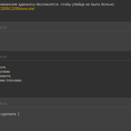
риканские адвокаты беспокоятся, чтобы убийце не было больно:
s/2009/12/08/execute/
00:22
00:30
еля,
елями
 земля,
ими плечами.
00:33
 сделала :(