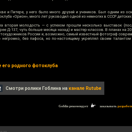
ве и Питере, у него было много друзей и учеников. Был одним из ос
луба «Орион», много лет руководил одной из немногих в СССР детски
шла вторая молодость — с успехом прошли несколько выставок (по
рее Д-137, чуть больше месяца назад) и мастер-классов. В планах на 2
отохудожников России и, возможно, самый известный фотограф соврем
о негромко, без пафоса, но по-настоящему укреплял своим талантом
е его родного фотоклуба
Смотри ролики Гоблина на
канале Rutube
Goblin рекомендует
заказывать
разработ