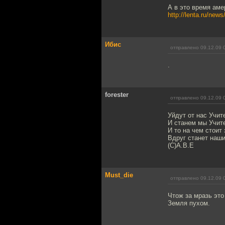
А в это время аме
http://lenta.ru/new
Ибис
отправлено 09.12.09 
.
forester
отправлено 09.12.09 
Уйдут от нас Учит
И станем мы Учит
И то на чем стоит
Вдруг станет наш
(С)А.В.Е
Must_die
отправлено 09.12.09 
Чтож за мразь это
Земля пухом.