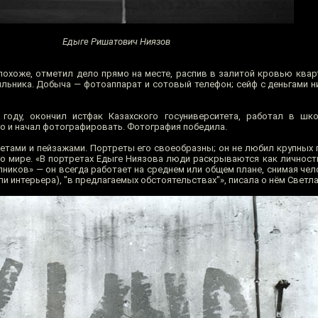
Едыге Ришатович Ниязов
похоже, отметил дело прямо на месте, распив в залитой кровью квар
ьника. Добыча — фотоаппарат и сотовый телефон; сейф с деньгами ни
году, окончил истфак Казахского госуниверситета, работал в шко
о и начал фотографировать. Фотография победила.
етами и пейзажами. Портреты его своеобразны; он не любил крупных 
о мире. «В портретах Едыге Ниязова люди раскрываются как личности
упников» — он всегда работает на среднем или общем плане, снимая че
и интерьера), "в предлагаемых обстоятельствах"», писала о нём Светл