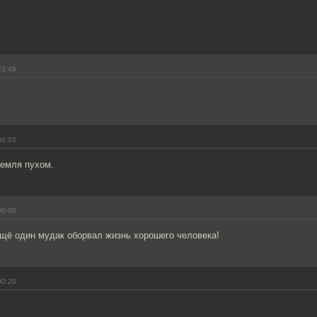
ю
23:49
00:02
Земля пухом.
00:06
ещё один мудак оборвал жизнь хорошего человека!
00:20