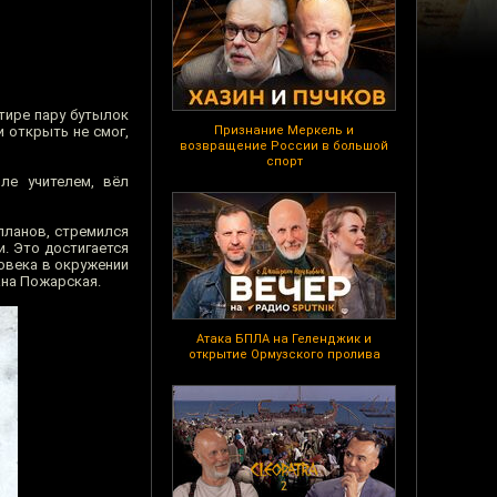
тире пару бутылок
 открыть не смог,
Признание Меркель и
возвращение России в большой
спорт
ле учителем, вёл
планов, стремился
. Это достигается
ловека в окружении
ана Пожарская.
Атака БПЛА на Геленджик и
открытие Ормузского пролива