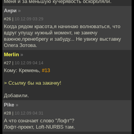
Меня и за меньшую кучерявость оскорбляли.
Анри
»
#26 |
10.12.09 03:29
Когда рядом красота,я начинаю волноваться, что
вдруг упущу нужный момент, не замечу
важное,пренебрегу и забуду... Не увижу выставку
Олега Зотова.
Merlin
»
#27 |
10.12.09 04:14
Кому: Кремень,
#13
> Ссылку бы на закачку!
Добавили.
Pike
»
#28 |
10.12.09 04:31
А что означает слово "Лофт"?
Лофт-проект, Loft-NURBS там.