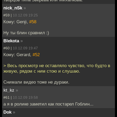
nick_nSk
»
#59 |
10.12.09 19:25
Кому: Genji,
#58
Ну ты блин сравнил :)
Blekota
»
#60 |
10.12.09 19:47
Кому: Gerard,
#52
> Весь просмотр не оставляло чувство, что будто в
живую, рядом с ним стою и слушаю.
Снимали видео тоже не дураки.
kt_kz
»
#61 |
10.12.09 19:58
а я в ролике заметил как постарел Гоблин...
Dok
»