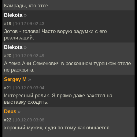
Камрады, кто это?
Blekota
»
#19 |
10.12.09 02:43
Зотов - голова! Часто ворую задумки с его
реализаций.
Blekota
»
#20 |
10.12.09 02:49
А тема Ани Семенович в роскошном турецком отеле
не раскрыта.
Sergey M
»
#21 |
10.12.09 03:04
Интересный ролик. Я прямо даже захотел на
выставку сходить.
Deus
»
#22 |
10.12.09 03:08
хороший мужик, судя по тому как общается