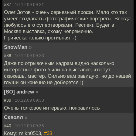
#37 |
10.12.09 09:31
Олег Зотов - очень серьезный профи. Мало кто так
умеет создавать фотографические портреты. Всегда
любуюсь его супертворками. Респект. Будет в
Москве выставка, схожу непременно.
Прическа только противная :-)
SnowMan
»
#38 |
10.12.09 09:33
Даже по отрывочным кадрам видно насколько
интересные фото были на выставке, что тут
скажешь, мастер. Сильно вам завидую, но до нашей
глуши он конечно не доберется :(
[SO] andrew
»
#39 |
10.12.09 09:33
Очень толковое интервью, понравилось
Скволл
»
#40 |
10.12.09 09:35
Кому: mikh0503,
#33