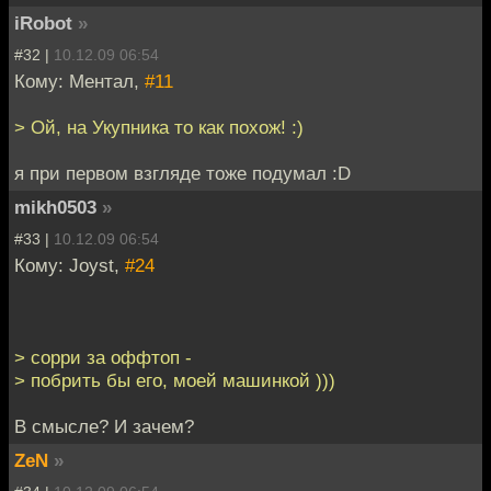
iRobot
»
#32 |
10.12.09 06:54
Кому: Ментал,
#11
> Ой, на Укупника то как похож! :)
я при первом взгляде тоже подумал :D
mikh0503
»
#33 |
10.12.09 06:54
Кому: Joyst,
#24
> сорри за оффтоп -
> побрить бы его, моей машинкой )))
В смысле? И зачем?
ZeN
»