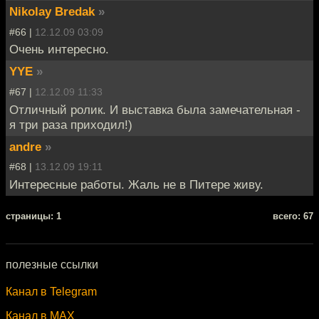
Nikolay Bredak
»
#66 |
12.12.09 03:09
Очень интересно.
YYE
»
#67 |
12.12.09 11:33
Отличный ролик. И выставка была замечательная -
я три раза приходил!)
andre
»
#68 |
13.12.09 19:11
Интересные работы. Жаль не в Питере живу.
cтраницы: 1
всего: 67
полезные ссылки
Канал в Telegram
Канал в MAX