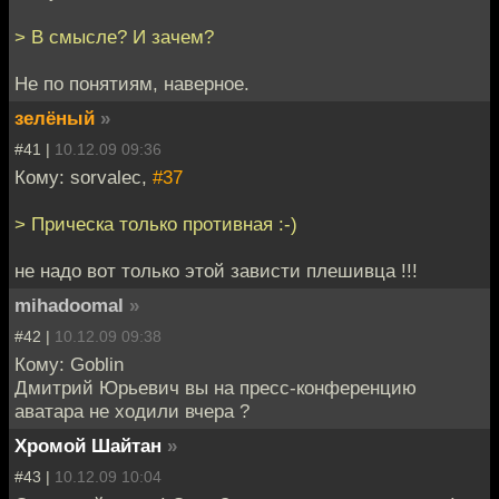
> В смысле? И зачем?
Не по понятиям, наверное.
зелёный
»
#41 |
10.12.09 09:36
Кому: sorvalec,
#37
> Прическа только противная :-)
не надо вот только этой зависти плешивца !!!
mihadoomal
»
#42 |
10.12.09 09:38
Кому: Goblin
Дмитрий Юрьевич вы на преcc-конференцию
аватара не ходили вчера ?
Хромой Шайтан
»
#43 |
10.12.09 10:04