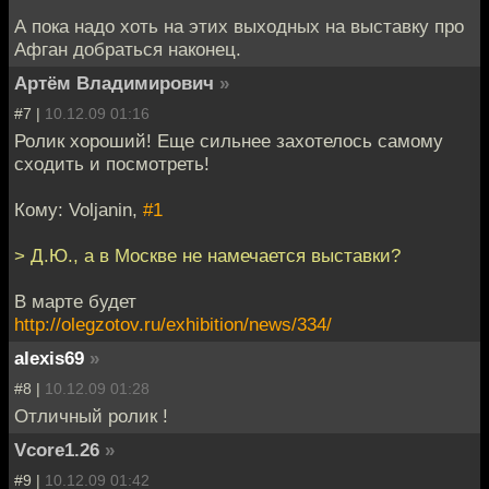
А пока надо хоть на этих выходных на выставку про
Афган добраться наконец.
Артём Владимирович
»
#7 |
10.12.09 01:16
Ролик хороший! Еще сильнее захотелось самому
сходить и посмотреть!
Кому: Voljanin,
#1
> Д.Ю., а в Москве не намечается выставки?
В марте будет
http://olegzotov.ru/exhibition/news/334/
alexis69
»
#8 |
10.12.09 01:28
Отличный ролик !
Vcore1.26
»
#9 |
10.12.09 01:42