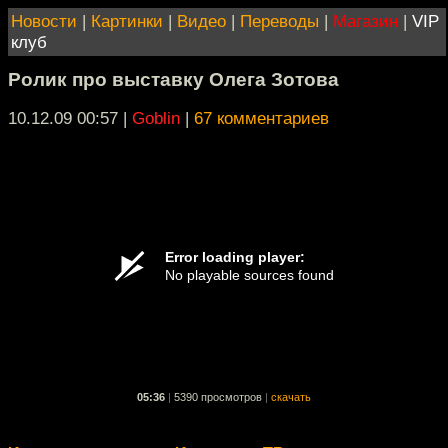
Новости
|
Картинки
|
Видео
|
Переводы
|
Магазин
|
VIP
клуб
Ролик про выставку Олега Зотова
10.12.09 00:57
|
Goblin
|
67 комментариев
05:36
|
5390 просмотров
|
скачать