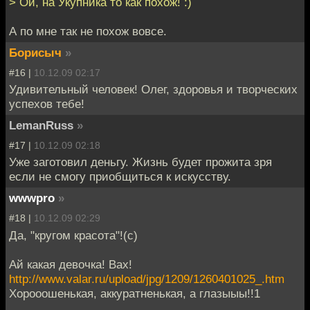
> Ой, на Укупника то как похож! :)
А по мне так не похож вовсе.
Борисыч
»
#16 |
10.12.09 02:17
Удивительный человек! Олег, здоровья и творческих
успехов тебе!
LemanRuss
»
#17 |
10.12.09 02:18
Уже заготовил деньгу. Жизнь будет прожита зря
если не смогу приобщиться к искусству.
wwwpro
»
#18 |
10.12.09 02:29
Да, "кругом красота"!(с)
Ай какая девочка! Вах!
http://www.valar.ru/upload/jpg/1209/1260401025_.htm
Хорооошенькая, аккуратненькая, а глазыыы!!1