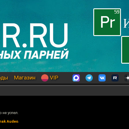
оды
Магазин
VIP
о не успел.
nak Audeo
.