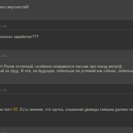
ого вкусностей!
01:56
 сколько заработал???
01:56
! Ролик отличный, особенно понравился пассаж про поезд метро))
ый за труд. И эта, на будущее, побольше не успевай как сейчас, побольш
01:58
на пост
#3
. Есть мнение, что шутка, сказанная дважды смешна далеко не