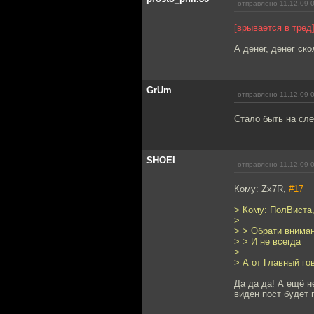
отправлено 11.12.09 
[врывается в тред
А денег, денег ск
GrUm
отправлено 11.12.09 
Стало быть на сл
SHOEI
отправлено 11.12.09 
Кому: Zx7R,
#17
> Кому: ПолВиста
>
> > Обрати внима
> > И не всегда
>
> А от Главный го
Да да да! А ещё н
виден пост будет 