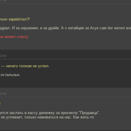
01:59
олько заработал?!
одрал. И за наушники, и за драйв. А с китайцев за Aсук сам бог велел в
 не может спать]
02:01
 — ничего толком не успел.
 остальных.
02:01
2
ется заслать в кассу денюжку за просмотр "Продавца".
 не успевает, только наживаться на нас. Как жить-то