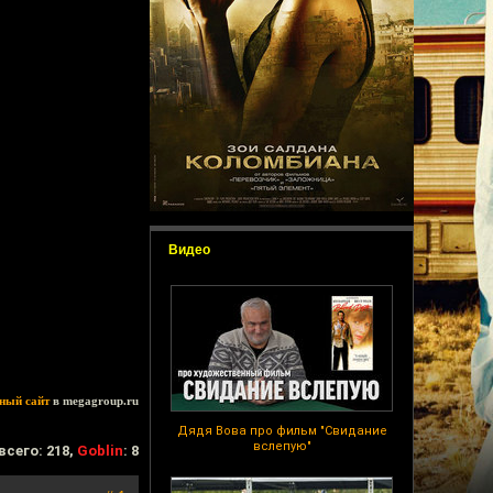
Видео
ный сайт
в megagroup.ru
Дядя Вова про фильм "Свидание
вслепую"
всего: 218,
Goblin
: 8