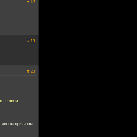
# 18
# 19
# 20
о не всем.
ективным причинам