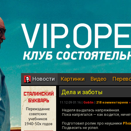
Картинки
Видео
Перев
Новости
Дела и заботы
11.12.09 01:16 |
Goblin
|
218 комментариев
»
Неделя выдалась напряжённая.
Пока напрягался — как водится, ничег
Подготовил ролик про наушники
Pho
Подвесить не успел.