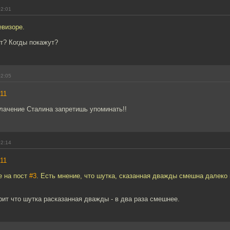
02:01
евизоре.
ет? Когды покажут?
02:05
11
блачение Сталина запретишь упоминать!!
02:14
11
е на пост
#3
. Есть мнение, что шутка, сказанная дважды смешна далеко 
рит что шутка расказанная дважды - в два раза смешнее.