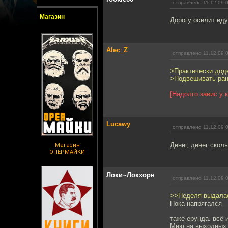
отправлено 11.12.09 
Магазин
Дорогу осилит иду
Alec_Z
отправлено 11.12.09 
>Практически дод
>Подвешивать ран
[Надолго завис у к
Lucawy
отправлено 11.12.09 
Денег, денег скол
Магазин
ОПЕРМАЙКИ
Локи~Локхорн
отправлено 11.12.09 
>>Неделя выдалас
Пока напрягался —
таже ерунда. всё 
Мню на выходных 