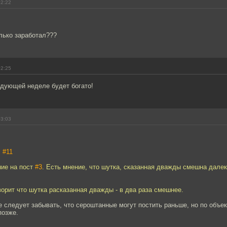
02:22
]
олько заработал???
02:25
едующей неделе будет богато!
03:03
,
#11
ние на пост
#3
. Есть мнение, что шутка, сказанная дважды смешна далек
ворит что шутка расказанная дважды - в два раза смешнее.
е следует забывать, что сероштанные могут постить раньше, но по объ
позже.