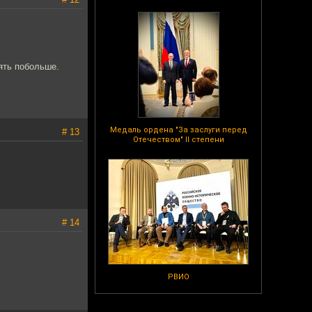
зять побольше.
Медаль ордена "За заслуги перед
# 13
Отечеством" II степени
# 14
РВИО