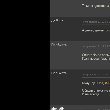
Таки ожидается мн
Дэ Юра
отправлено 11.12.09 
А денег, денег-то
ПолВиста
отправлено 11.12.09 
Синего Фила забыл
Гран мерси, Главн
ПолВиста
отправлено 11.12.09 
Кому: Дэ Юра,
#9
Обрати внимание 
И не всегда
alexis69