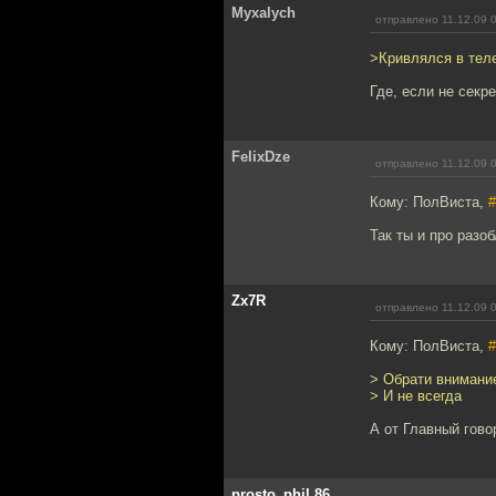
Myxalych
отправлено 11.12.09 
>Кривлялся в тел
Где, если не секр
FelixDze
отправлено 11.12.09 
Кому: ПолВиста,
#
Так ты и про разо
Zx7R
отправлено 11.12.09 
Кому: ПолВиста,
#
> Обрати внимани
> И не всегда
А от Главный гово
prosto_phil.86