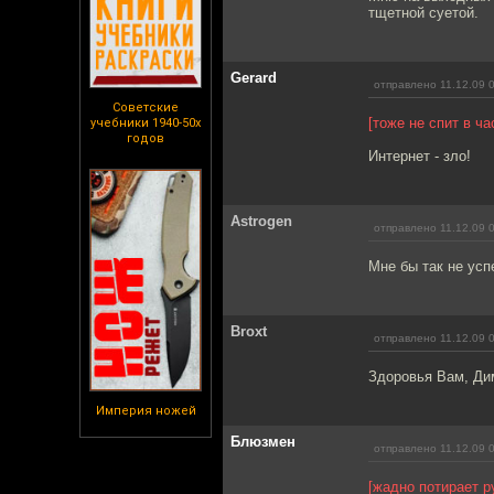
тщетной суетой.
Gerard
отправлено 11.12.09 
Советские
[тоже не спит в ч
учебники 1940-50х
годов
Интернет - зло!
Astrogen
отправлено 11.12.09 
Мне бы так не усп
Broxt
отправлено 11.12.09 
Здоровья Вам, Ди
Империя ножей
Блюзмен
отправлено 11.12.09 
[жадно потирает р