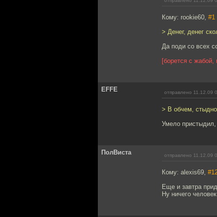
отправлено 11.12.09 
Кому: rookie60,
#1
> Денег, денег ск
Да поди со всех с
[борется с жабой,
EFFE
отправлено 11.12.09 
> В обчем, стыдно
Умело пристыдил,
ПолВиста
отправлено 11.12.09 
Кому: alexis69,
#1
Еще и завтра прид
Ну ничего человек