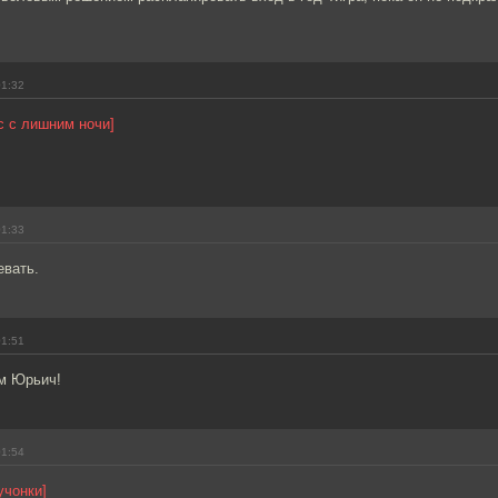
01:32
ас с лишним ночи]
01:33
евать.
01:51
м Юрьич!
01:54
учонки]