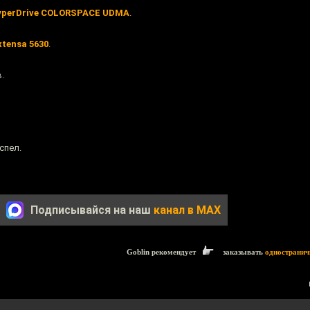
yperDrive COLORSPACE UDMA
.
xtensa 5630
.
.
спел.
Подписывайся на наш
канал в MAX
Goblin рекомендует
заказывать
одностранич