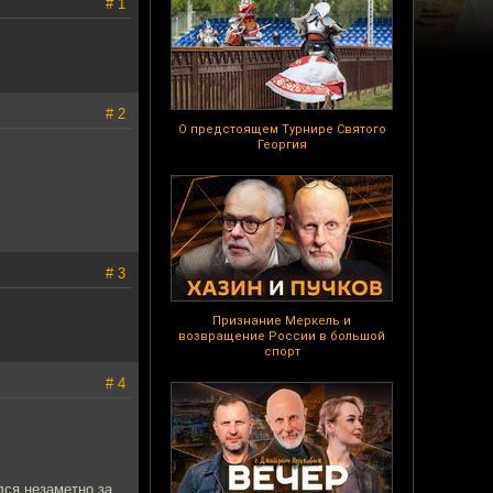
# 1
# 2
О предстоящем Турнире Святого
Георгия
# 3
Признание Меркель и
возвращение России в большой
спорт
# 4
лся незаметно за