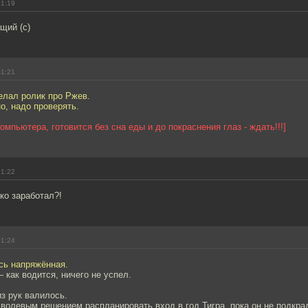
01:19
щий (с)
01:21
елал ролик про Ржев.
о, надо проверять.
омпьютера, готовится без сна еды и до покраснения глаз - ждать!!!]
01:22
ько заработал?!
01:24
ь напряжённая.
 как водится, ничего не успел.
из рук валилось.
волевым решением распланировать вход в год Тигра, пока он не подкра