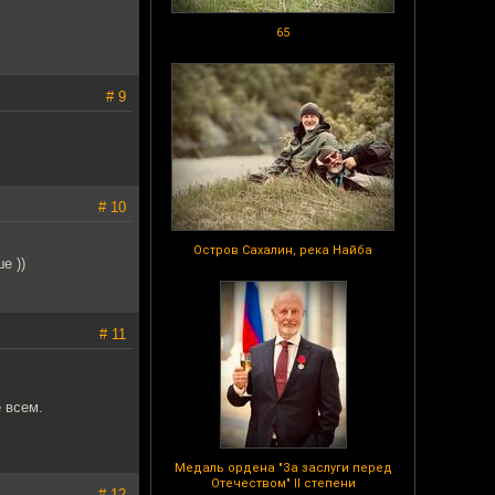
65
# 9
# 10
Остров Сахалин, река Найба
е ))
# 11
 всем.
Медаль ордена "За заслуги перед
Отечеством" II степени
# 12