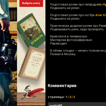
Подготовил ролик про гипердрайв
H
Подвесить не успел.
Подготовил ролик про нотбук
Acer E
Подвесить не успел.
Практически доделал ролик про Ржев
Подвешивать рано, надо проверять.
Кривлялся в телевизоре.
Мастерски фотографировал.
Переводил.
В обчем, стыдно — ничего толком не у
Поехал в Москву.
Комментарии
cтраницы: 1 |
2
|
3
rookie60