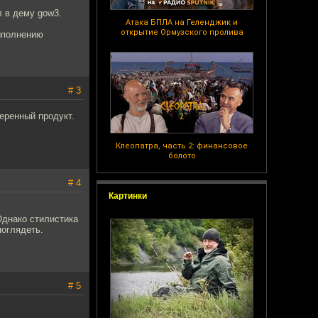
л в дему gow3.
Атака БПЛА на Геленджик и
открытие Ормузского пролива
выполнению
# 3
веренный продукт.
Клеопатра, часть 2: финансовое
болото
# 4
Картинки
Однако стилистика
поглядеть.
# 5