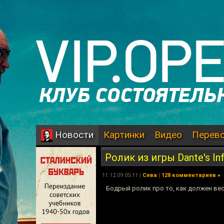
Картинки
Видео
Перев
Новости
Ролик из игры Dante's In
11.12.09 05:11 |
Сева
|
128 комментариев
»
Бодрый ролик про то, как должен вес