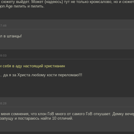
 сюжету выйдет. Может (надеюсь) тут не только кромсалово, но и сюжет
on Age пилить и пилить.
07:46
л в штанцы!
08:03
и себя в аду настоящий христианин
... да я за Христа любому кости переломаю!!!
08:28
у меня сомнения, что клон ГоВ много от самого ГоВ откушает. Демку веч
запущу и постараюсь найти 10 отличий.