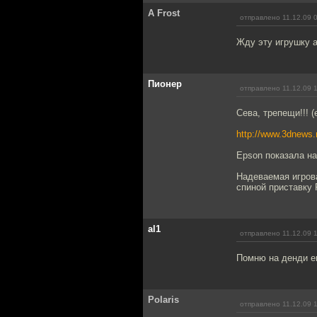
A Frost
отправлено 11.12.09 
Жду эту игрушку а
Пионер
отправлено 11.12.09 
Сева, трепещи!!! (
http://www.3dnews
Epson показала н
Надеваемая игров
спиной приставку 
al1
отправлено 11.12.09 
Помню на денди е
Polaris
отправлено 11.12.09 