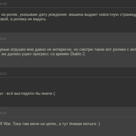
08:29
 на ролик, указываю дату рождения, машина выдает новостную страниц
новой, а ролика не видать.
08:41
рные игрушки мне давно не интересно, но смотрю такие вот ролики с ин
 же далеко ушел прогресс со времён Diablo 2.
09:23
ал - всё выглядело бы иначе (:
09:23
 War. Тока там мечи на цепях, а тут боевая мотыга :)