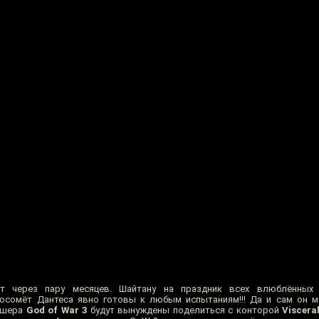
ют через пару месяцев. Шайтану на праздник всех влюблённых
юсомёт Дантеса явно готовы к любым испытаниям!!! Да и сам он м
лэшера
God of War 3
будут вынуждены поделиться с конторой
Viscera