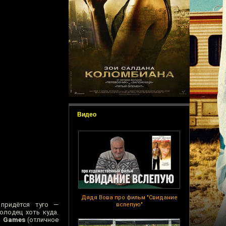
Видео
Дядя Вова про фильм "Свидание
 придётся туго —
вслепую"
олодец хоть куда.
l Games
(отличное