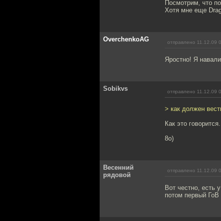
Посмотрим, что по
Хотя мне еще Drag
OverchenkoAG
отправлено 11.12.09 
Яростно! Я навали
Sobikvs
отправлено 11.12.09 
> как должен вест
Как это говорится
8o)
Весенний
отправлено 11.12.09 
рядовой
Вот честно, есть 
потом первый ГоВ 