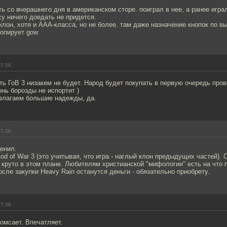
ь со вчерашнего дня в американском сторе. поиграл в нее, а ранее игра
су ничего доедать не придется.
клон, хотя и ААА-класса, но не более. там даже назначение кнопок по 
копирует gow
07:26
ть ГоВ 3 низакем не будет. Народ будет покупать в первую очередь про
онь борозды не испортит )
озлагаем большие надежды, да.
07:26
енил.
d of War 3 (это учитывая, что игра - наглый клон предыдущих частей). 
 круто в этом плане. Любителям христианской "мифологии" есть на что 
сле закупки Heavy Rain останутся деньги - обязательно приобрету.
07:26
омсает. Впечатляет.