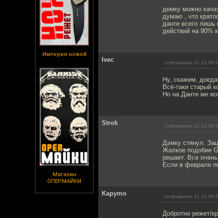
демку можно качат
думаю , что крато
данте всего лишь 
действий на 90% 
Империя ножей
Ivec
отправлено 11.12.09 
Ну, скажем, доеда
Всё-таки старый к
Но на Данте ме в
Strok
отправлено 11.12.09 
Дэмку стянул. Зац
Жалкое подобие Go
решает. Все очень
Если в феврале по
Магазин
ОПЕРМАЙКИ
Kapymo
отправлено 11.12.09 
Добротно режет/кр