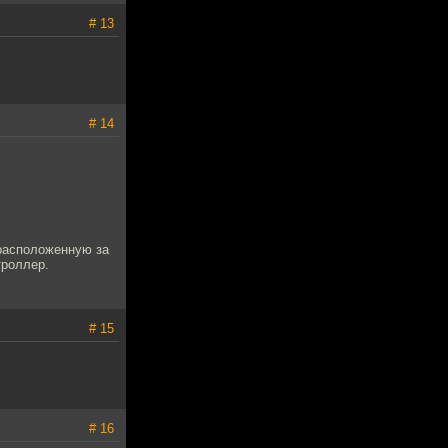
# 13
# 14
 расположенную за
троллер.
# 15
# 16