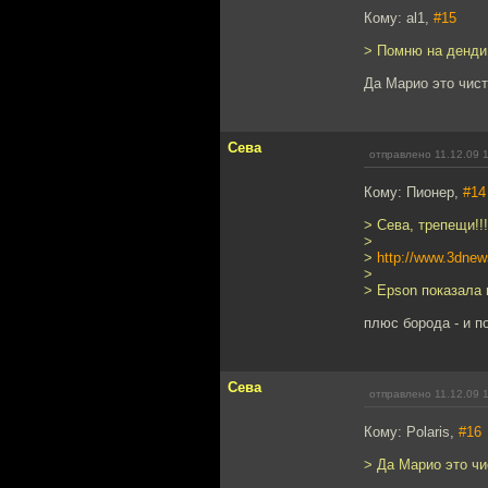
Кому: al1,
#15
> Помню на денди
Да Марио это чист
Сева
отправлено 11.12.09 
Кому: Пионер,
#14
> Сева, трепещи!!!
>
>
http://www.3dne
>
> Epson показала
плюс борода - и п
Сева
отправлено 11.12.09 
Кому: Polaris,
#16
> Да Марио это чи