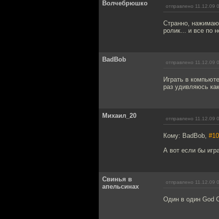
Волчебрюшко
отправлено 11.12.09 
Странно, нажимаю
ролик... и все по 
BadBob
отправлено 11.12.09 
Играть в компьюте
раз удивляюсь как
Михаил_20
отправлено 11.12.09 
Кому: BadBob,
#10
А вот если бы игр
Свинья в
отправлено 11.12.09 
апельсинах
Один в один God Of