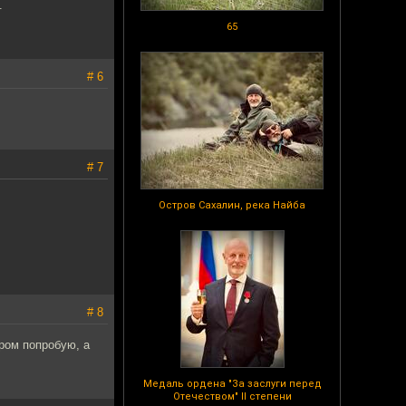
.
65
# 6
# 7
Остров Сахалин, река Найба
# 8
ером попробую, а
Медаль ордена "За заслуги перед
Отечеством" II степени