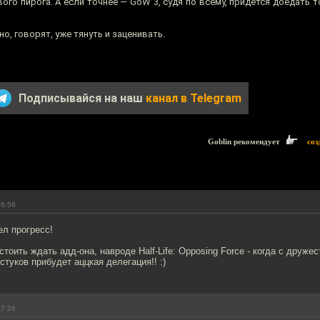
го пирога. А если точнее — GoW 3, судя по всему, придётся доедать т
жно, говорят, уже тянуть и заценивать.
Подписывайся на наш
канал в Telegram
Goblin рекомендует
соз
06:56
ел прогресс!
стоить ждать адд-она, навроде Half-Life: Opposing Force - когда с друж
стуков прибудет аццкая делегация!! :)
07:26