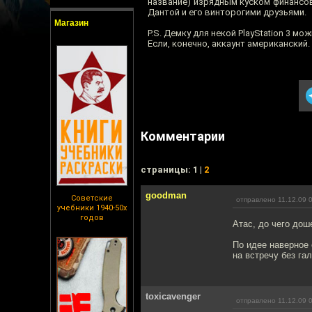
название) изрядным куском финансово
Дантой и его винторогими друзьями.
Магазин
P.S. Демку для некой PlayStation 3 мо
Если, конечно, аккаунт американский.
Комментарии
cтраницы: 1 |
2
goodman
Советские
отправлено 11.12.09 
учебники 1940-50х
годов
Атас, до чего дош
По идее наверное 
на встречу без гал
toxicavenger
отправлено 11.12.09 