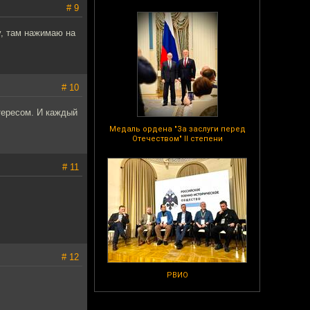
# 9
у, там нажимаю на
# 10
тересом. И каждый
Медаль ордена "За заслуги перед
Отечеством" II степени
# 11
# 12
РВИО