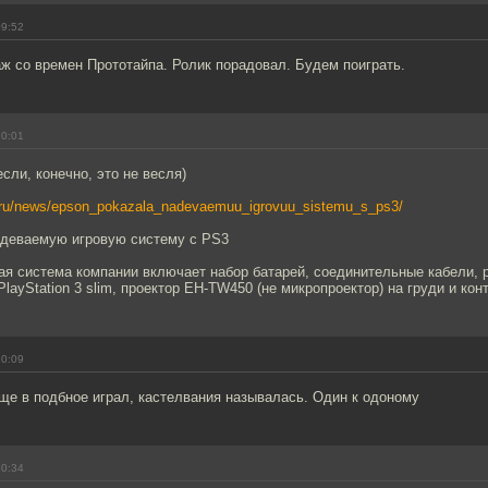
09:52
ж со времен Прототайпа. Ролик порадовал. Будем поиграть.
10:01
если, конечно, это не весля)
.ru/news/epson_pokazala_nadevaemuu_igrovuu_sistemu_s_ps3/
адеваемую игровую систему с PS3
ая система компании включает набор батарей, соединительные кабели,
PlayStation 3 slim, проектор EH-TW450 (не микропроектор) на груди и кон
10:09
ще в подбное играл, кастелвания называлась. Один к одоному
10:34