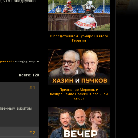
о, что понадкусано
О предстоящем Турнире Святого
Георгия
дать сайт
в megagroup.ru
всего: 128
# 1
Признание Меркель и
возвращение России в большой
спорт
ественным визитом
# 2