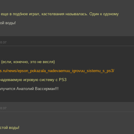
 еще в подбное играл, кастелвания называлась. Один к одоному
ой воды!
10:37
 (если, конечно, это не весля)
ws.ru/news/epson_pokazala_nadevaemuu_igrovuu_sistemu_s_ps3/
 надеваемую игровую систему с PS3
олучится Анатолий Вассерман!!!
10:37
стой воды!