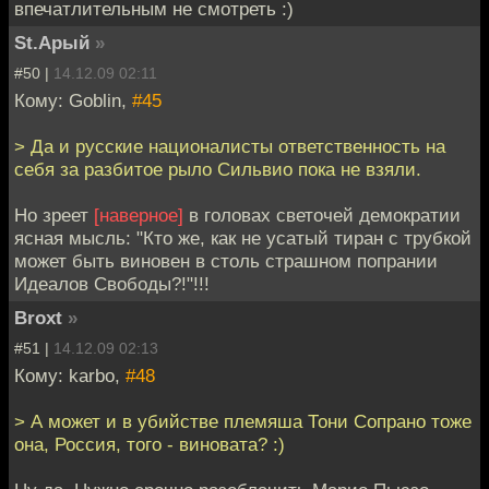
впечатлительным не смотреть :)
St.Арый
»
#50 |
14.12.09 02:11
Кому: Goblin,
#45
> Да и русские националисты ответственность на
себя за разбитое рыло Сильвио пока не взяли.
Но зреет
[наверное]
в головах светочей демократии
ясная мысль: "Кто же, как не усатый тиран с трубкой
может быть виновен в столь страшном попрании
Идеалов Свободы?!"!!!
Broxt
»
#51 |
14.12.09 02:13
Кому: karbo,
#48
> А может и в убийстве племяша Тони Сопрано тоже
она, Россия, того - виновата? :)