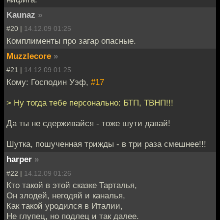
Kaunaz
»
#20 |
14.12.09 01:25
Комплименты про загар опасные.
Muzzlecore
»
#21 |
14.12.09 01:25
Кому: Господин Уэф,
#17
> Ну тогда тебе персонально: БТП, ТВНП!!!
Да ты не сдерживайся - тоже шути давай!
Шутка, пошученная трижды - в три раза смешнее!!!
harper
»
#22 |
14.12.09 01:26
Кто такой в этой сказке Тарталья,
Он злодей, негодяй и каналья,
Как такой уродился в Италии,
Не глупец, но подлец и так далее.