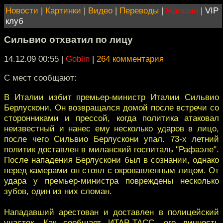
Новости
|
Картинки
|
Видео
|
Переводы
|
Магазин
|
VIP
клуб
Сильвио отхватил по лицу
14.12.09 00:55
|
Goblin
|
264 комментария
С мест сообщают:
В Италии избит премьер-министр Италии Сильвио
Берлускони. Он возвращался домой после встречи со
сторонниками и прессой, когда политика атаковал
неизвестный и нанес ему несколько ударов в лицо,
после чего Сильвио Берлускони упал. 73-х летний
политик доставлен в миланский госпиталь "Рафаэле".
После нападения Берлускони был в сознании, однако
перед камерами он стоял с окровавленным лицом. От
удара у премьер-министра повреждены несколько
зубов, один из них сломан.
Нападавший арестован и доставлен в полицейский
участок. Как сообщает ИТАР-ТАСС, его личность