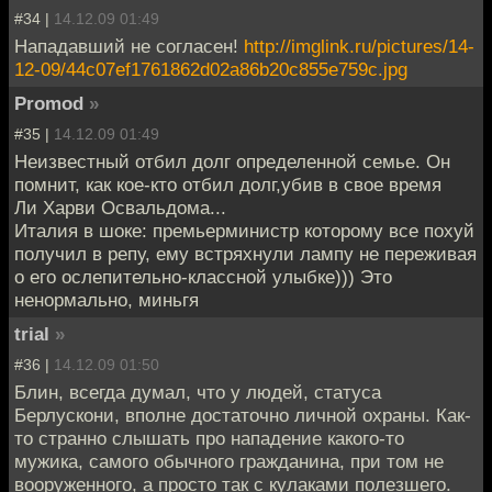
#34 |
14.12.09 01:49
Нападавший не согласен!
http://imglink.ru/pictures/14-
12-09/44c07ef1761862d02a86b20c855e759c.jpg
Promod
»
#35 |
14.12.09 01:49
Неизвестный отбил долг определенной семье. Он
помнит, как кое-кто отбил долг,убив в свое время
Ли Харви Освальдома...
Италия в шоке: премьерминистр которому все похуй
получил в репу, ему встряхнули лампу не переживая
о его ослепительно-классной улыбке))) Это
ненормально, миньгя
trial
»
#36 |
14.12.09 01:50
Блин, всегда думал, что у людей, статуса
Берлускони, вполне достаточно личной охраны. Как-
то странно слышать про нападение какого-то
мужика, самого обычного гражданина, при том не
вооруженного, а просто так с кулаками полезшего.