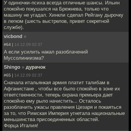
У одиночки-психа всегда отличные шансы. Ильин
спокойно покушался на Брежнева, только что
машину не угадал. Хинкли сделал Рейгану дырочку
в легком (шесть выстрелов, привет секретной
службе).
vicbond
»
#64 |
14.12.09 02:37
А если усилить накал разоблачений
Муссолиниизма?
Shingo
»
дурачок
#65 |
14.12.09 02:37
Сначала итальянкая армия платит талибам в
Афганистане , чтобы все было спокойно в зоне их
ответственности, теперь охрана премьера дает
спокойно ему рыло начистить... Осталось
разоблачить ужасы правления Цезаря и покаяться
за то, что Римская Империя угнетала национальные
меньшинства присоединенных областей.
Форца Италия!