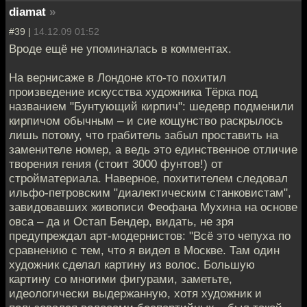
diamat
»
#39 |
14.12.09 01:52
Вроде ещё не упоминалась в комментах.
На вернисаже в Лондоне кто-то похитил
произведение искусства художника Тёрка под
названием "Бунтующий кирпич": шедевр подменили
кирпичом обычным – и сие кощунство раскрылось
лишь потому, что грабитель забыл проставить на
заменителе номер, а ведь это единственное отличие
творения гения (стоит 3000 фунтов!) от
стройматериала. Наверное, похитителем следовал
ильфо-петровским "диалектическим станковистам",
завидовавших живописи Феофана Мухина на основе
овса – да и Остап Бендер, видать, не зря
предупреждал арт-модернистов: "Всё это чепуха по
сравнению с тем, что я видел в Москве. Там один
художник сделал картину из волос. Большую
картину со многими фигурами, заметьте,
идеологически выдержанную, хотя художник и