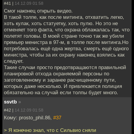
#41 |
14.12.09 01:58
Смог наконец открыть видео.
В такой толпе, как после митинга, отхватить легко,
хоть кулак, хоть статуетку, хоть пулю. Но это не
отменяет того факта, что охрана облажалась так, что
полетят головы. В моей стране точно так же убили
премьер менистра в 97-м, в толпе после митинга.Но
потребовалась ещё одна жертва, смерть ещё одного
министра, чтобы за их охрану наконец взялись как
следует.
Такие случаи просто предотвращаются правильной
планировкой отхода охраняемой персоны по
заготовленному и заранее расчищенному пути,
которых даже несколько. И привлекается полиция
обязательно на случай если толпы будет много.
ssvtb
»
#42 |
14.12.09 01:58
Кому: prosto_phil.86,
#37
> Я конечно знал, что с Сильвио сняли