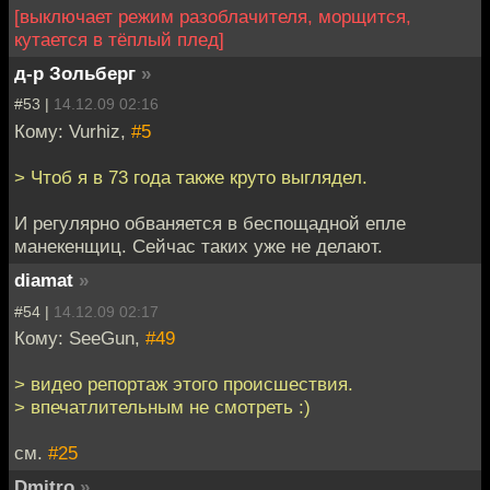
[выключает режим разоблачителя, морщится,
кутается в тёплый плед]
д-р Зольберг
»
#53 |
14.12.09 02:16
Кому: Vurhiz,
#5
> Чтоб я в 73 года также круто выглядел.
И регулярно обваняется в беспощадной епле
манекенщиц. Сейчас таких уже не делают.
diamat
»
#54 |
14.12.09 02:17
Кому: SeeGun,
#49
> видео репортаж этого происшествия.
> впечатлительным не смотреть :)
см.
#25
Dmitro
»