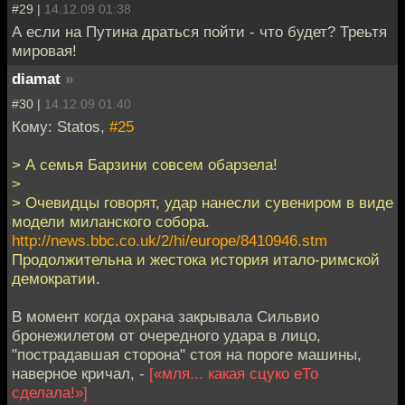
#29 |
14.12.09 01:38
А если на Путина драться пойти - что будет? Треьтя
мировая!
diamat
»
#30 |
14.12.09 01:40
Кому: Statos,
#25
> А семья Барзини совсем обарзела!
>
> Очевидцы говорят, удар нанесли сувениром в виде
модели миланского собора.
http://news.bbc.co.uk/2/hi/europe/8410946.stm
Продолжительна и жестока история итало-римской
демократии.
В момент когда охрана закрывала Сильвио
бронежилетом от очередного удара в лицо,
"пострадавшая сторона" стоя на пороге машины,
наверное кричал, -
[«мля... какая сцуко еТо
сделала!»]