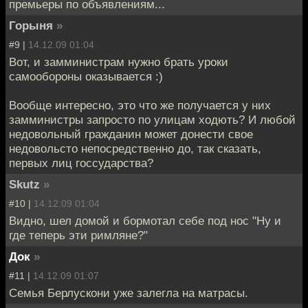
премьеры по объявлениям...
Горыня
»
#9 |
14.12.09 01:04
Вот, и замминистрам нужно брать уроки
самообороны оказывается :)
Вообще интересно, это что же получается у них
замминистры запросто по улицам ходють? И любой
недовольный гражданин может донести свое
недовольсто непосредственно до, так сказать,
первых лиц госсударства?
Skutz
»
#10 |
14.12.09 01:04
Видно, шел домой и бормотал себе под нос "Ну и
где теперь эти римляне?"
Док
»
#11 |
14.12.09 01:07
Семья Берлускони уже залегла на матрасы.