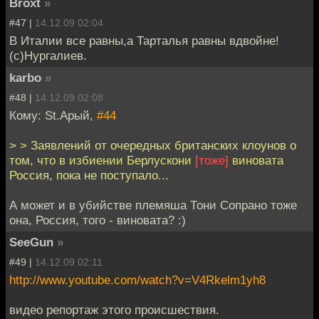
Broxt
»
#47 |
14.12.09 02:04
В Италии все равны,а Тарталья равны вдвойне!
(c)Нургалиев.
karbo
»
#48 |
14.12.09 02:08
Кому: St.Арый,
#44
> > Заявлений от очередных британских клоунов о
том, что в избиении Берлускони
[тоже]
виновата
Россия, пока не поступало...
А может и в убийстве племяша Тони Сопрано тоже
она, Россия, того - виновата? :)
SeeGun
»
#49 |
14.12.09 02:11
http://www.youtube.com/watch?v=V4Rkelm1yh8
видео репортаж этого происшествия.