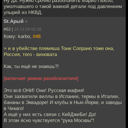
Ну да. Нужно срочно разоблачить Марио Пьюзо,
умолчавшего о такой важной детали под давлением
упырей из НКВД.
St.Арый
»
#52 |
14.12.09 02:16
Кому: karbo,
#48
> и в убийстве племяша Тони Сопрано тоже она,
Россия, того - виновата
Как, ты ещё не знаешь?!
[включает режим разоблачителя]
Это всё ОНИ! Они! Русская мафия!
Они захватили виллы в Испании, термы в Италии,
бананы в Эквадоре! И клубы в Нью-Йорке, и заводы
в Чикаго!
А ещё у них есть связи с КейДжиБи! Да!
В этом ясно чувствуется "рука Москвы"!