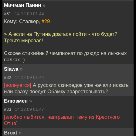
Мичман Панин
»
#31 |
14.12.09 01:44
Кому: Сталкер,
#29
> А если на Путина драться пойти - что будет?
Треьтя мировая!
Скорее стихийный чемпионат по дзюдо на лыжных
палках :)
Slawa
»
#32 |
14.12.09 01:44
[волнуется]
А русских скинхедов уже начали искать
или сразу поедут Обамку заарестовывать?
Блюзмен
»
#33 |
14.12.09 01:47
[злобно лыбится, наигрывает тему из Крестного
Отца]
Broxt
»