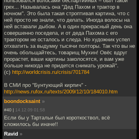
пользовался волосами беспартийных – был такой
грех... Называлась она "Дед Пахом и трактор в
ночном". Это была такая строптивая картина, что с
ней просто не знали, что делать. Иногда волосы на
ней вставали дыбом. А в один прекрасный день она
совершенно поседела, и от деда Пахома с его
трактором не осталось и следа. Но художник успел
отхватить за выдумку тысячи полторы. Так что вы не
очень обольщайтесь, товарищ Мухин! Овёс вдруг
прорастет, ваши картины заколосятся, и вам уже
больше никогда не придется снимать урожай".
(с)
http://worldcrisis.ru/crisis/701784
В СМИ про "Бунтующий кирпич" -
http://news.rufox.ru/texts/2009/12/10/184010.htm
boondocksaint
»
#40 |
14.12.09 01:58
Если бы у Тартальи был короткоствол, всё
сложилось бы иначе!!
Ravid
»