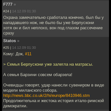
F777
»
#24 |
14.12.09 01:30
Охрана замечательно сработала конечно, был бы у
нападавшего нож, не было бы уже Берлускони
хотя он и бил неплохо, вон под глазом рассечение
сразу
Statos
»
#25 |
14.12.09 01:30
Кому: Док,
#11
> Семья Берлускони уже залегла на матрасы.
А семья Барзини совсем обарзела!
Очевидцы говорят, удар нанесли сувениром в виде
модели миланского собора.
http://news.bbc.co.uk/2/hi/europe/8410946.stm
Продолжительна и жестока история итало-римской
демократии.