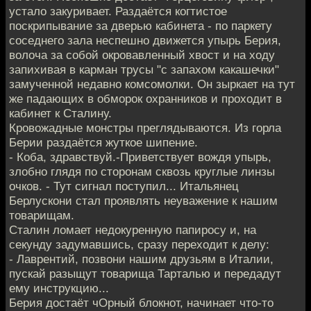
устало закуривает. Раздаётся когтистое
поскрипывание за дверью кабинета - по паркету
соседнего зала неспешно движется упырь Берия,
волоча за собой окровавленный хвост и на ходу
запихивая в карман трусы "с запахом какашечки"
замученной недавно комсомолки. Он зыркает на тут
же падающих в обморок охранников и проходит в
кабинет к Сталину.
Кровожадные монстры преглядываются. Из горла
Берии раздаётся жуткое шипение.
- Коба, здравствуй.-Приветствует вождя упырь,
злобно глядя по сторонам сквозь круглые линзы
очков. - Тут сигнал поступил... Итальянец
Берлускони стал проявлять неуважение к нашим
товарищам.
Сталин ломает недокуренную папиросу и, на
секунду задумавшись, сразу переходит к делу:
- Лаврентий, позвони нашим друзьям в Италии,
пускай разыщут товарища Тарталью и передадут
ему инструкцию...
Берия достаёт чОрный блокнот, начинает что-то