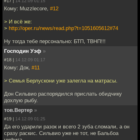
#17 |
14.12.09 01:15
Кому: Muzzlecore,
#12
> И всё же:
>
http://oper.ru/news/read.php?t=1051605612#74
Ну тогда тебе персонально: БТП, ТВНП!!!
Господин Уэф
»
#18 |
14.12.09 01:17
Кому: Док,
#11
> Семья Берлускони уже залегла на матрасы.
Дон Сильвио распорядился прислать обидчику
дохлую рыбу.
тов.Вертер
»
#19 |
14.12.09 01:25
Да его ударили разок и всего 2 зуба сломали, а он
сразу раскис. Сильвио уже не тот, не Бальбоа
нифига.