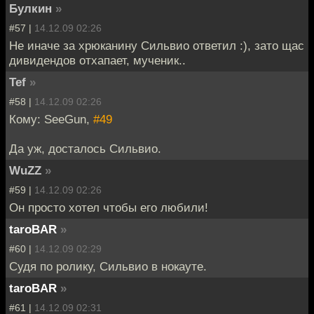
Булкин
»
#57 |
14.12.09 02:26
Не иначе за хрюканину Сильвио ответил :), зато щас
дивидендов отхапает, мученик..
Tef
»
#58 |
14.12.09 02:26
Кому: SeeGun,
#49
Да уж, досталось Сильвио.
WuZZ
»
#59 |
14.12.09 02:26
Он просто хотел чтобы его любили!
taroBAR
»
#60 |
14.12.09 02:29
Судя по ролику, Сильвио в нокауте.
taroBAR
»
#61 |
14.12.09 02:31