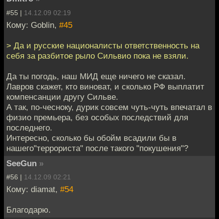
#55 |
14.12.09 02:19
Кому: Goblin,
#45
> Да и русские националисты ответственность на
себя за разбитое рыло Сильвио пока не взяли.
Да ты погодь, наш МИД еще ничего не сказал.
Лавров скажет, кто виноват, и сколько РФ выплатит
компенсанции другу Сильве.
А так, по-чесноку, дурик совсем чуть-чуть впечатал в
физио премьера, без особых последствий для
последнего.
Интересно, сколько бы обойм всадили бы в
нашего"террориста" после такого "покушения"?
SeeGun
»
#56 |
14.12.09 02:21
Кому: diamat,
#54
Благодарю.