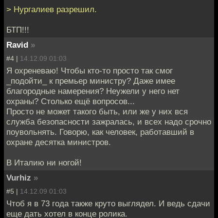
> Нургалиев разрешил.
БТП!!!
Ravid
»
#4 |
14.12.09 01:03
Я охреневаю! Чтобы кто-то просто так смог
_подойти_ к премьер министру? Даже имее
благородные намерения? Неужели у него нет
охраны? Столько ещё вопросов...
Просто не может такого быть, или же у них вся
служба безопасности зажралась, и всех надо срочно
поувольнять. Говорю, как человек, работавший в
охране десятка министров.
В Италию ни ногой!
Vurhiz
»
#5 |
14.12.09 01:03
Чтоб я в 73 года также круто выглядел. И ведь сдачи
еще дать хотел в конце ролика.