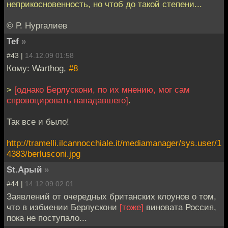
неприкосновенность, но чтоб до такой степени...
© Р. Нургалиев
Tef
»
#43 |
14.12.09 01:58
Кому: Warthog,
#8
>
[однако Берлускони, по их мнению, мог сам
спровоцировать нападавшего]
.
Так все и было!
http://tramelli.ilcannocchiale.it/mediamanager/sys.user/1
4383/berlusconi.jpg
St.Арый
»
#44 |
14.12.09 02:01
Заявлений от очередных британских клоунов о том,
что в избиении Берлускони
[тоже]
виновата Россия,
пока не поступало...