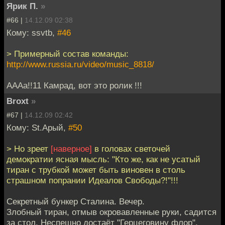
Ярик П.
»
#66 |
14.12.09 02:38
Кому: ssvtb,
#46
> Примерный состав команды:
http://www.russia.ru/video/music_8818/
АААа!!11 Камрад, вот это ролик !!!
Broxt
»
#67 |
14.12.09 02:42
Кому: St.Арый,
#50
> Но зреет
[наверное]
в головах светочей
демократии ясная мысль: "Кто же, как не усатый
тиран с трубкой может быть виновен в столь
страшном попрании Идеалов Свободы?!"!!!
Секретный бункер Сталина. Вечер.
Злобный тиран, отмыв окровавленные руки, садится
за стол. Неспешно достаёт "Герцеговину флор",