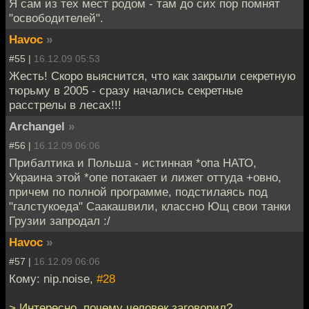
Я сам из тех мест родом - там до сих пор помнят
"освободителей".
Havoc
»
#55 |
16.12.09 05:53
Жесть! Скоро выяснится, что как закрыли секретную
тюрьму в 2005 - сразу начались секретные
расстрелы в лесах!!!
Archangel
»
#56 |
16.12.09 06:06
Прибалтика и Польша - истинная *опа НАТО,
Украина этой *опе потакает и лижет оттуда +овно,
причем по полной программе, подстилаясь под
"галстукоеда" Саакашвили, классно Ющ свои танки
Грузии запродал :/
Havoc
»
#57 |
16.12.09 06:06
Кому: nip.noise,
#28
> Интересно, почему человек заговорил?