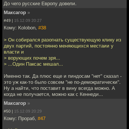
До чего русские Европу довели.
Максагор
»
#49 |
15.12.09 20:27
Кому: Kolobon,
#38
> Он собирался разогнать существующую клику из
двух партий, постоянно меняющихся местаии у
власти и
> ворующих почем зря...
> ...Один Паксас мешал...
Именно так. Да плюс еще и пиндосам "нет" сказал -
это уж как-то было совсем "не по-демократически".
Ну а найти, что поставит в вину всегда можно. А
когда не получается, можно как с Кеннеди...
Максагор
»
#50 |
15.12.09 20:29
Кому: Прораб,
#47