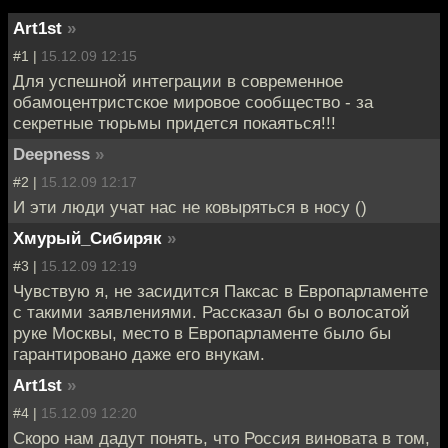
Art1st
»
#1 |
15.12.09 12:15
Для успешной интеграции в современное
обамоцентристское мировое сообщество - за
секретные тюрьмы придется покаяться!!!
Deepness
»
#2 |
15.12.09 12:17
И эти люди учат нас не ковыряться в носу ()
Хмурый_Сибиряк
»
#3 |
15.12.09 12:19
Чувствую я, не засидится Паксас в Европарламенте
с такими заявлениями. Рассказал бы о волосатой
руке Москвы, место в Европарламенте было бы
гарантировано даже его внукам.
Art1st
»
#4 |
15.12.09 12:20
Скоро нам дадут понять, что Россия виновата в том,