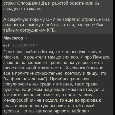
стран! Оплошали! Да и работой обеспечили бы
западных граждан.
А секретную тюрьму ЦРУ он запретил строить из-за
опасности самому в ней оказаться, наверное был
тайным сотрудником КГБ.
Максагор
»
#21 |
15.12.09 13:07
Сам я русский из Литвы, хотя давно уже живу в
Москве. Но родители там до сих пор. И про Паксаса
знаю не по наслышке - реально популярный и на
фоне остальной мрази честный человек (конечно,
все в политике относительно, поэтому и пишу, что
"на фоне остальных"). Приобрел реальную
популярность как среди литовцев, так и среди
русских, нацизмом-национализмом не страдал, а
так как изначально в местную политтусовку-
междусобойчик не входил, то еще до прихода к
власти вызвал лютую ненависть этой самой
тусовки. Но так как популярность набирал