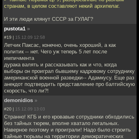
странам, в целом составляют некий архипелаг.
И эти люди клянут СССР за ГУЛАГ?
pustota1
»
#19 |
15.12.09 12:58
Летчик Паксас, конечно, очень хороший, а как
политик -- нет. Чего уж теперь 5 лет после
импичмента
дурака валять и рассказывать как и что, когда
выборы он проиграл бывшему кадровому сотруднику
американской военной разведки-- Адамкусу. Еще раз
анекдот подтвердить представление про балтийскую
скорость, что ли?!
demonidios
»
#20 |
15.12.09 13:03
Странно! КГБ и его кровавые сотрудники обходились
без тайных тюрем, вполне хватало легальных.
Наверное поэтому и проиграли! Надо было строить
тайные тюрьмы на территории демократических