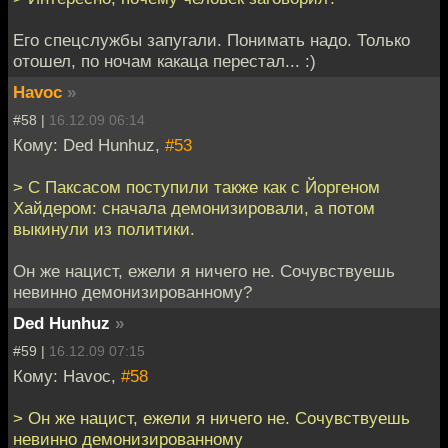
Его спецслужбы запугали. Понимать надо. Только
отошел, по ночам какаца перестал... :)
Havoc
»
#58 |
16.12.09 06:14
Кому: Ded Hunhuz,
#53
> С Паксасом поступили также как с Йоргеном
Хайдером: сначала демонизировали, а потом
выкинули из политики.
Он же нацист, ежели я ничего не. Сочувствуешь
невинно демонизированному?
Ded Hunhuz
»
#59 |
16.12.09 07:15
Кому: Havoc,
#58
> Он же нацист, ежели я ничего не. Сочувствуешь
невинно демонизированному