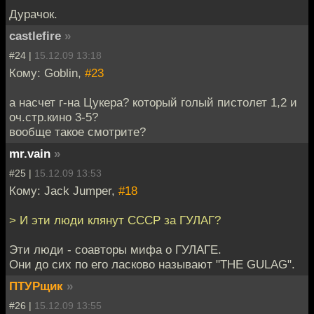
Дурачок.
castlefire
»
#24 |
15.12.09 13:18
Кому: Goblin,
#23
а насчет г-на Цукера? который голый пистолет 1,2 и
оч.стр.кино 3-5?
вообще такое смотрите?
mr.vain
»
#25 |
15.12.09 13:53
Кому: Jack Jumper,
#18
> И эти люди клянут СССР за ГУЛАГ?
Эти люди - соавторы мифа о ГУЛАГЕ.
Они до сих по его ласково называют "THE GULAG".
ПТУРщик
»
#26 |
15.12.09 13:55