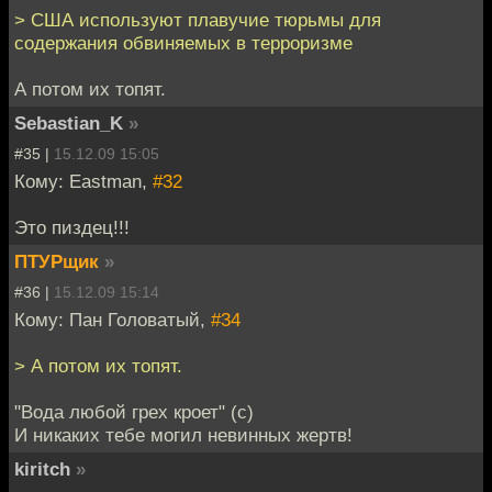
> США используют плавучие тюрьмы для
содержания обвиняемых в терроризме
А потом их топят.
Sebastian_K
»
#35 |
15.12.09 15:05
Кому: Eastman,
#32
Это пиздец!!!
ПТУРщик
»
#36 |
15.12.09 15:14
Кому: Пан Головатый,
#34
> А потом их топят.
"Вода любой грех кроет" (с)
И никаких тебе могил невинных жертв!
kiritch
»