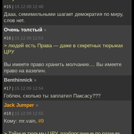
#15 |
15.12.09 12:48
Дааа, семимильными шагает демократия по миру,
слов нет.
Очень толстый
»
#16 |
15.12.09 12:53
> людей есть Права — даже в секретных тюрьмах
ЦРУ
Вы имеете право хранить молчание.... Вы имеете
право на вазелин.
Benthinnick
»
#17 |
15.12.09 12:54
Гоблен, сколько ты заплатил Паксасу???
Jack Jumper
»
#18 |
15.12.09 12:55
Кому: mr.vain,
#9
> Тайные тюрьмы ЦРУ, разбросанные по разным