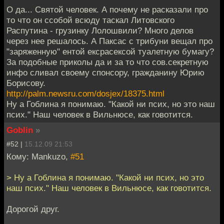
О да... Святой человек. А почему не расказали про
то что он ссобой всюду таскал Литовского
Распутина - грузинку Лолошвили? Много делов
через нее решалось. А Паксас с трибуни вещал про
"заряженную" ентой ексрасексой туалетную бумагу?
За подобные приколы да и за то что сов.секретную
инфо сливал своему спонсору, гражданину Юрию
Борисову.
http://palm.newsru.com/dosjex/18375.html
Ну а Гоблина я понимаю. "Какой ни псих, но это наш
псих." Наш человек в Вильнюсе, как говотится.
Goblin
»
#52 |
15.12.09 21:53
Кому: Mankuzo,
#51
> Ну а Гоблина я понимаю. "Какой ни псих, но это
наш псих." Наш человек в Вильнюсе, как говотится.
Дорогой друг.