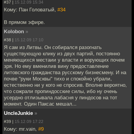
#37 |
15.12.09 15:34
Кому: Пан Головатый,
#34
В прямом эфире.
Kolobon
»
#38 |
15.12.09 17:10
Я сам из Литвы. Он собирался разогнать
существующую клику из двух партий, постоянно
меняющихся местаии у власти и ворующих почем
зря. Но ему вменилив вину предоставление
литовского гражданства русскому бизнесмену. И на
почве "руки Москвы" тихо и спокойно убрали,
естественно ни у кого не спросив. Вполне вероятно,
что сожрали пропиндосские силы, ибо ну очень
усердно отлизывала лабасня у пиндосов на тот
момент. Один Паксас мешал...
UncleJunkie
»
#39 |
15.12.09 17:22
Кому: mr.vain,
#9