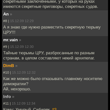
секретными заключёнными, у которых на руках
имеются секретные приговоры, секретных судов.
An
»
#8 |
15.12.09 12:29
А я знаю где нужно разместить секретную тюрьму
ЦРУ!!!
mr.vain
»
#9 |
15.12.09 12:30
Тайные тюрьмы ЦРУ, разбросанные по разным
странам, в целом составляют некий архипелаг.
DimB
»
#10 |
15.12.09 12:32
Как же можно было отказывать главному носителю
демократии?
Ай, нехорошо.
Info
»
#11 |
15.12.09 12:34
Кому: Хмурый_Сибиряк,
#3