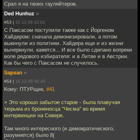
Срал я на твоих гауляйтеров.
Ded Hunhuz
»
#53 |
15.12.09 22:01
С Паксасом поступили также как с Йоргеном
Хайдером: сначала демонизировали, а потом
выкинули из политики. Хайдера еще и из жизни
вычеркнули, кажется... И все было сделано вопреки
воле рядового избирателя: и в Литве и в Австрии.
Как бы чего с Паксасом не случилось.
Sapsan
»
#54 |
16.12.09 00:48
Кому: ПТУРщик,
#41
> Это хорошо забытое старое - была плавучая
тюрьма из броненосца "Чесма" во время
интервенции на Севере.
Там много интересного (и демократического,
разумеется) было 8(