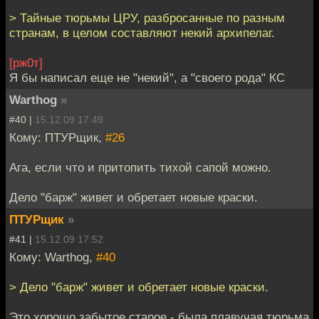
> Тайные тюрьмы ЦРУ, разбросанные по разным
странам, в целом составляют некий архипелаг.
[рж0т]
Я бы написал еще не "некий", а "своего рода" КС
Warthog
»
#40 |
15.12.09 17:49
Кому: ПТУРщик,
#26
Ага, если что и притопить тихой сапой можно.
Дело "барж" живет и обретает новые краски.
ПТУРщик
»
#41 |
15.12.09 17:52
Кому: Warthog,
#40
> Дело "барж" живет и обретает новые краски.
Это хорошо забытое старое - была плавучая тюрьма