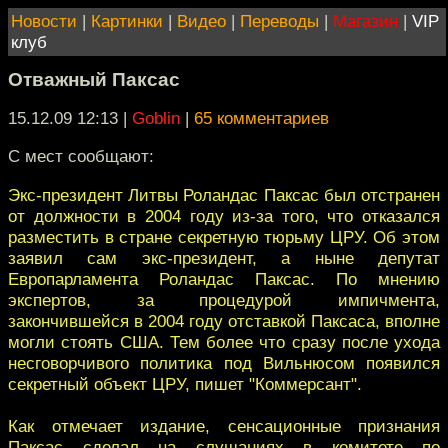
Новости
|
Картинки
|
Видео
|
Переводы
|
Магазин
|
VIP
клуб
Отважный Паксас
15.12.09 12:13
|
Goblin
|
65 комментариев
С мест сообщают:
Экс-президент Литвы Роландас Паксас был отстранен
от должности в 2004 году из-за того, что отказался
разместить в стране секретную тюрьму ЦРУ. Об этом
заявил сам экс-президент, а ныне депутат
Европарламента Роландас Паксас. По мнению
экспертов, за процедурой импичмента,
закончившейся в 2004 году отставкой Паксаса, вполне
могли стоять США. Тем более что сразу после ухода
несговорчивого политика под Вильнюсом появился
секретный объект ЦРУ, пишет "Коммерсант".
Как отмечает издание, сенсационные признания
Паксас сделал на слушаниях в комитете по