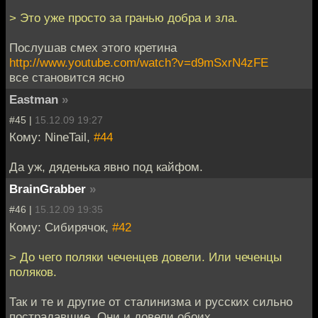
> Это уже просто за гранью добра и зла.
Послушав смех этого кретина
http://www.youtube.com/watch?v=d9mSxrN4zFE
все становится ясно
Eastman
»
#45 |
15.12.09 19:27
Кому: NineTail,
#44
Да уж, дяденька явно под кайфом.
BrainGrabber
»
#46 |
15.12.09 19:35
Кому: Сибирячок,
#42
> До чего поляки чеченцев довели. Или чеченцы
поляков.
Так и те и другие от сталинизма и русских сильно
пострадавшие. Они и довели обоих.