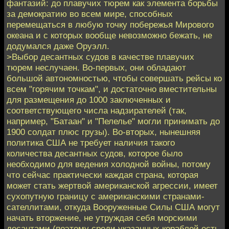
фантазий: до плавучих тюрем как элемента борьбы
за демократию во всем мире, способных
перемещаться в любую точку побережья Мирового
океана и с которых вообще невозможно бежать, не
додумался даже Оруэлл.
>Выбор десантных судов в качестве плавучих
тюрем неслучаен. Во-первых, они обладают
большой автономностью, чтобы совершать рейсы ко
всем "горячим точкам", и достаточно вместительны
для размещения до 1000 заключенных и
соответствующего числа надзирателей (так,
например, "Батаан" и "Пелелье" могли принимать до
1900 солдат плюс грузы). Во-вторых, нынешняя
политика США не требует наличия такого
количества десантных судов, которое было
необходимо для ведения холодной войны, потому
что сейчас практически каждая страна, которая
может стать жертвой американской агрессии, имеет
сухопутную границу с американскими странами-
сателлитами, откуда Вооруженные Силы США могут
начать вторжение, не утруждая себя морскими
десантами (поэтому среди указанных кораблей есть