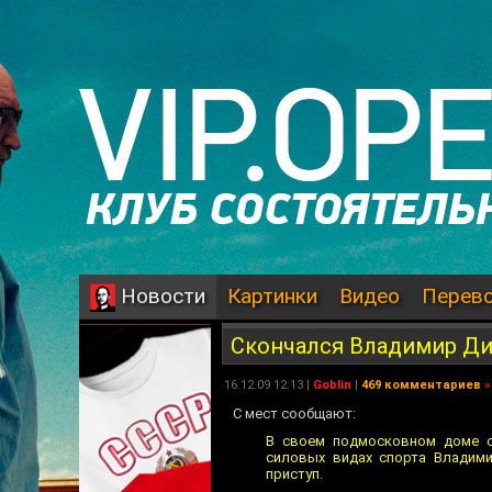
Картинки
Видео
Перев
Новости
Скончался Владимир Ди
16.12.09 12:13 |
Goblin
|
469 комментариев
»
С мест сообщают:
В своем подмосковном доме ск
силовых видах спорта Владими
приступ.