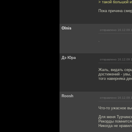
> такой большой и
Пока причина смер
Olnis
отправлено 16.12.09 
.
Дэ Юра
отправлено 16.12.09 
Жаль, видать сер
достижений - увы,
того наверняка де
Roosh
отправлено 16.12.09 
Что-то ужасное вы
Для меня Турчинс
Рекорды помнится
Никогда не нравил