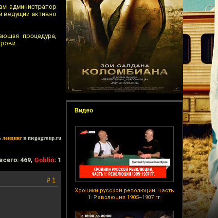
там администратор
й ведущий активно
ающая процедура,
крови.
Видео
ь
лендинг
в megagroup.ru
всего: 469,
Goblin
: 1
# 1
Хроники русской революции, часть
1: Революция 1905–1907 гг.