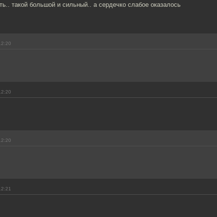
ть.. такой большой и сильный.. а сердечко слабое оказалось
12:20
12:20
12:20
12:21