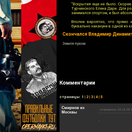
"Вскрытия еще не было. Скорее
Турчинского Елена Дари. Для р
занимался спортом, и был абсо
Вполне вероятно, что прямо 
буквально накануне в одной из 
Скончался Владимир Динамит
Земля пухом.
Комментарии
cтраницы: 1 |
2
|
3
|
4
|
5
Смирнов из
отправлено 16.12.09 
Москвы
.