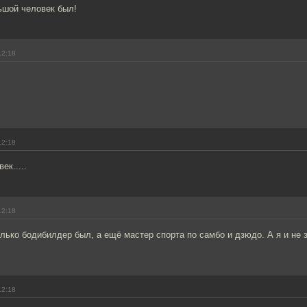
ьшой человек был!
12:18
12:18
ек.....
12:18
лько бодибилдер был, а ещё мастер спорта по самбо и дзюдо. А я и не 
12:18