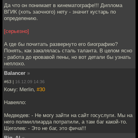
Да что он понимает в кинематографе!!! Диплома
ВГИК (хоть заочного) нету - значит кустарь по
определению.
[серьезно]
А где бы почитать развернуто его биографию?
Понять, как закалялась сталь таланта. В целом ясно
- работа до кровавой пены, но вот детали бы узнать
неплохо.
Balancer
»
#63 |
16.12.09 14:36
Кому: Merlin,
#30
Навеяло:
Медведев: - Не могу зайти на сайт госуслуги. Мы на
него полмиллиарда потратили, а там баг какой-то.
Щеголев: - Это не баг, это фича!!!
Big_Al
»