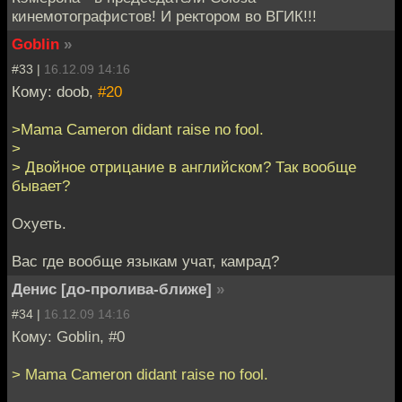
кинемотографистов! И ректором во ВГИК!!!
Goblin
»
#33 |
16.12.09 14:16
Кому: doob,
#20
>Mama Cameron didant raise no fool.
>
> Двойное отрицание в английском? Так вообще
бывает?
Охуеть.
Вас где вообще языкам учат, камрад?
Денис [до-пролива-ближе]
»
#34 |
16.12.09 14:16
Кому: Goblin, #0
> Mama Cameron didant raise no fool.