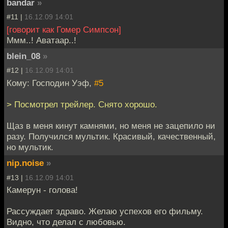
bandar
»
#11 |
16.12.09 14:01
[говорит как Гомер Симпсон]
Ммм..! Аватаар..!
blein_08
»
#12 |
16.12.09 14:01
Кому: Господин Уэф,
#5
> Посмотрел трейлер. Снято хорошо.
Щаз в меня кинут камнями, но меня не зацепило ни
разу. Получился мультик. Красивый, качественный,
но мультик.
nip.noise
»
#13 |
16.12.09 14:01
Камерун - голова!
Рассуждает здраво. Желаю успехов его фильму.
Видно, что делал с любовью.