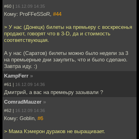
#60 |
16.12.09 14:35
Кому: ProFFeSSoR,
#44
> У нас (Донецк) билеты на премьеру с воскресенья
продают, говорят что в 3-D, да и стоимость
соответствующая.
А у нас (Саратов) билеты можно было недели за 3
на премьерные дни закупить, что и было сделано.
Завтра иду. :)
KampFerr
»
#61 |
16.12.09 14:36
Дмитрий, а вас на премеьру зазывали ?
ComradMauzer
»
#62 |
16.12.09 14:36
Кому: Goblin,
#6
> Мама Кэмерон дураков не выращивает.