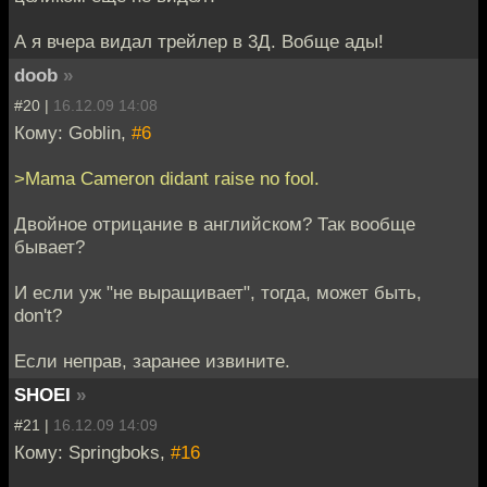
А я вчера видал трейлер в 3Д. Вобще ады!
doob
»
#20 |
16.12.09 14:08
Кому: Goblin,
#6
>Mama Cameron didant raise no fool.
Двойное отрицание в английском? Так вообще
бывает?
И если уж "не выращивает", тогда, может быть,
don't?
Если неправ, заранее извините.
SHOEI
»
#21 |
16.12.09 14:09
Кому: Springboks,
#16