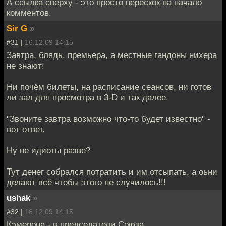
А ссылка сверху - это просто перескок на начало
комментов.
Sir G
»
#31 |
16.12.09 14:15
Завтра, блядь, премьера, а местные гандоны нихера
не знают!
Ни почём билеты, на расписание сеансов, ни готов
ли зал для просмотра в 3-D и так далее.
"Звоните завтра возможно что-то будет известно" -
вот ответ.
Ну не идиоты разве?
Тут денег собрался потратить и им отсыпать, а оьни
делают всё чтобы этого не случилось!!!
ushak
»
#32 |
16.12.09 14:15
Кэмерона - в председатели Союза