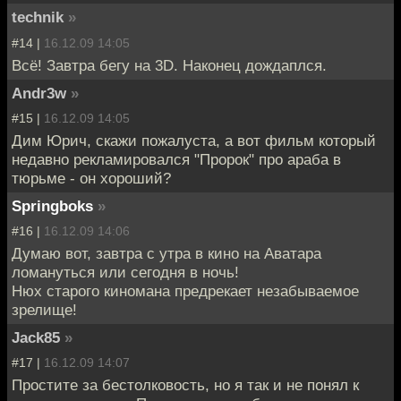
technik
»
#14 |
16.12.09 14:05
Всё! Завтра бегу на 3D. Наконец дождаплся.
Andr3w
»
#15 |
16.12.09 14:05
Дим Юрич, скажи пожалуста, а вот фильм который
недавно рекламировался "Пророк" про араба в
тюрьме - он хороший?
Springboks
»
#16 |
16.12.09 14:06
Думаю вот, завтра с утра в кино на Аватара
ломануться или сегодня в ночь!
Нюх старого киномана предрекает незабываемое
зрелище!
Jack85
»
#17 |
16.12.09 14:07
Простите за бестолковость, но я так и не понял к