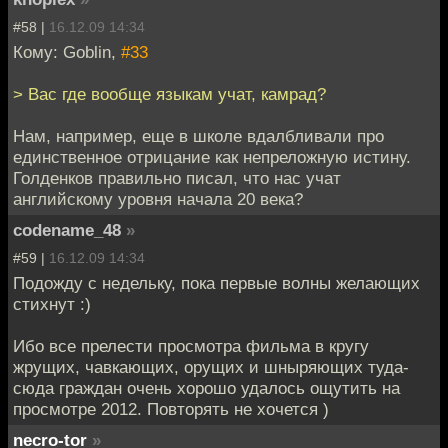
#58 |
16.12.09 14:34
Кому: Goblin,
#33
> Вас где вообще языкам учат, камрад?
Нам, например, еще в школе вдалбливали про
единственное отрицание как непреложную истину.
Голденков правильно писал, что нас учат
английскому уровня начала 20 века?
codename_48
»
#59 |
16.12.09 14:34
Подожду с недельку, пока первые волны желающих
стихнут :)
Ибо все прелести просмотра фильма в кругу
жрущих, чавкающих, орущих и шныряющих туда-
сюда граждан очень хорошо удалось ощутить на
просмотре 2012. Повторять не хочется )
necro-tor
»