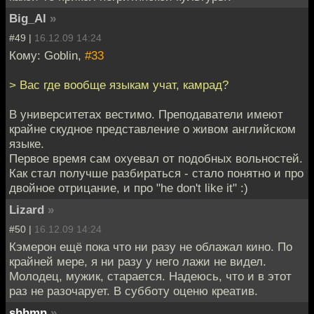
Big_Al
»
#49 |
16.12.09 14:24
Кому: Goblin,
#33
> Вас где вообще языкам учат, камрад?
В университетах вестимо. Преподаватели имеют
крайне скудное представление о живом английском
языке.
Первое время сам охуевал от подобных вольностей.
Как стал получше разбираться - стало понятно и про
двойное отрицание, и про "he don't like it" :)
Lizard
»
#50 |
16.12.09 14:24
Кэмерон ещё пока что ни разу не облажал кино. По
крайней мере, я ни разу у него лажи не видел.
Молодец, мужик, старается. Надеюсь, что и в этот
раз не разочарует. В субботу оценю креатив.
shhmn
»