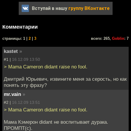
Вступай в нашу
группу ВКонтакте
Комментарии
cтраницы: 1 |
2
|
3
всего: 265,
Goblin
: 7
kastet
»
#1 |
16.12.09 13:50
> Mama Cameron didant raise no fool.
Дмитрий Юрьевич, извините меня за серость, но как
понять эту фразу?
mr.vain
»
#2 |
16.12.09 13:51
> Mama Cameron didant raise no fool.
Мама Кэмерон didant не воспитывает дурака.
ПРОМПТ(с).