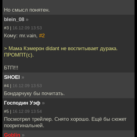
Но смысл понятен.
blein_08
»
#3 |
16.12.09 13:53
Кому: mr.vain,
#2
> Мама Кэмерон didant не воспитывает дурака.
ПРОМПТ(с).
БТП!!!
SHOEI
»
#4 |
16.12.09 13:53
Бондарчуку бы почитать.
Господин Уэф
»
#5 |
16.12.09 13:54
Посмотрел трейлер. Снято хорошо. Ещё бы сюжет
пооригинальней.
Goblin
»