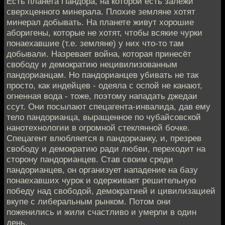
Есть планета Пандора, на которой есть залежи
сверхценного минерала. Плохие земляне хотят
минерал добывать. На планете живут хорошие
аборигены, которые не хотят, чтобы всякие чурки
понаехавшие (т.е. земляне) у них что-то там
добывали. Назревает война, которая принесёт
свободу и демократию нецивилизованным
пандорианцам. Но пандорианцев убивать не так
просто, как индейцев - одеяла с оспой не канают,
огненная вода - тоже, поэтому нападать джедаи
ссут. Они посылают спецагента-инвалида, дав ему
тело пандорианца, выращенное по чубайсовской
нанотехнологии в огромной стеклянной бочке.
Спецагент влюбляется в пандорианку, и, презрев
свободу и демократию ради любви, переходит на
сторону пандорианцев. Став своим среди
пандорианцев, он организует нападение на базу
понаехавших чурок и одерживает решительную
победу над свободой, демократией и цивилизацией
вкупе с либеральным рынком. Потом они
поженились и жили счастливо и умерли в один
день.