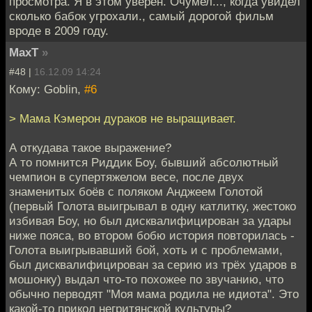
просмотра. Я в этом уверен. Очумел..., когда увидел
сколько бабок угрохали., самый дорогой фильм
вроде в 2009 году.
MaxT
»
#48 |
16.12.09 14:24
Кому: Goblin,
#6
> Мама Кэмерон дураков не выращивает.
А откудава такое выражение?
А то помнится Риддик Боу, бывший абсолютный
чемпион в супертяжелом весе, после двух
знаменитых боёв с поляком Анджеем Голотой
(первый Голота выигрывал в одну катлитку, жестоко
избивая Боу, но был дисквалифицирован за удары
ниже пояса, во втором бобю история повторилась -
Голота выигрывавший бой, хоть и с проблемами,
был дисквалифицирован за серию из трёх ударов в
мошонку) выдал что-то похожее по звучанию, что
обычно перводят "Моя мама родила не идиота". Это
какой-то прикол негритянской культуры?