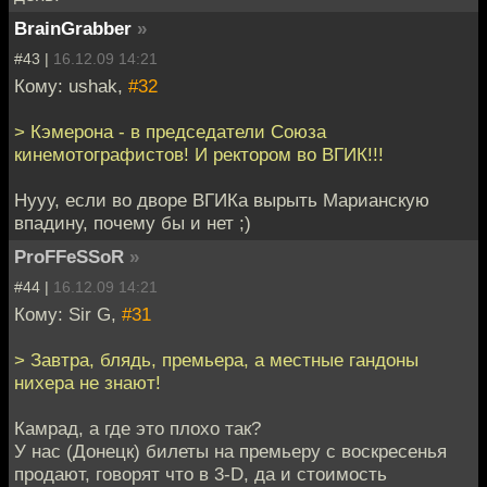
BrainGrabber
»
#43 |
16.12.09 14:21
Кому: ushak,
#32
> Кэмерона - в председатели Союза
кинемотографистов! И ректором во ВГИК!!!
Нууу, если во дворе ВГИКа вырыть Марианскую
впадину, почему бы и нет ;)
ProFFeSSoR
»
#44 |
16.12.09 14:21
Кому: Sir G,
#31
> Завтра, блядь, премьера, а местные гандоны
нихера не знают!
Камрад, а где это плохо так?
У нас (Донецк) билеты на премьеру с воскресенья
продают, говорят что в 3-D, да и стоимость