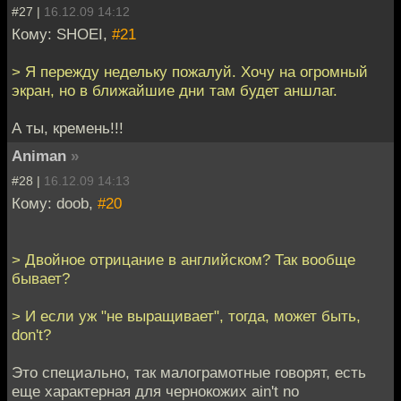
#27 |
16.12.09 14:12
Кому: SHOEI,
#21
> Я пережду недельку пожалуй. Хочу на огромный
экран, но в ближайшие дни там будет аншлаг.
А ты, кремень!!!
Animan
»
#28 |
16.12.09 14:13
Кому: doob,
#20
> Двойное отрицание в английском? Так вообще
бывает?
> И если уж "не выращивает", тогда, может быть,
don't?
Это специально, так малограмотные говорят, есть
еще характерная для чернокожих ain't no