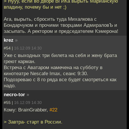
> Нууу, если во дворе ВГИКа вырыть Марианскую
впадину, почему бы и нет ;)
Ага, вырыть, сбросить туда Михалкова с
Бондарчуком и прочими творцами АдмираловЪ и
засыпать. А ректором и председателем Кэмерона!
krez
»
#54 |
16.12.09 14:30
Уже с выходных три билета на себя и жену брата
греют карман.
Встреча с Аватаром намечена на субботу в
кинотеатре Nescafe Imax, сеанс 9:30.
Подозреваю с 8 го ряда все будет смотреться как
надо.
necro-tor
»
#55 |
16.12.09 14:30
Кому: BrainGrabber,
#22
> Завтра- старт в России.