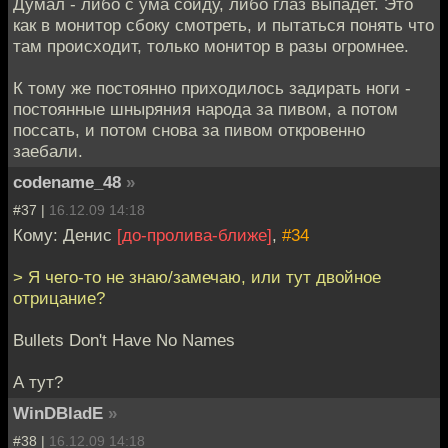
Думал - либо с ума сойду, либо глаз выпадет. Это
как в монитор сбоку смотреть, и пытаться понять что
там происходит, только монитор в разы огромнее.
К тому же постоянно приходилось задирать ноги -
постоянные шныряния народа за пивом, а потом
поссать, и потом снова за пивом откровенно
заебали.
codename_48
»
#37 |
16.12.09 14:18
Кому: Денис
[до-пролива-ближе]
,
#34
> Я чего-то не знаю/замечаю, или тут двойное
отрицание?
Bullets Don't Have No Names
А тут?
WinDBladE
»
#38 |
16.12.09 14:18