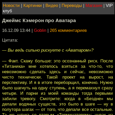
Новости
|
Картинки
|
Видео
|
Переводы
|
Магазин
|
VIP
клуб
Джеймс Кэмерон про Аватара
16.12.09 13:44
|
Goblin
|
265 комментариев
Цитата:
— Вы ведь сильно рискуете с «Аватаром»?
— Факт. Скажу больше: это осознанный риск. После
«Титаника» мне хотелось взяться за что-то, что
невозможно сделать здесь и сейчас, невозможно
чисто технически. Такой проект на вырост, на
перспективу. И я в итоге переборщил, конечно. Нужно
было шагнуть на одну ступень, а я перемахнул сразу
четыре. И парни из моей команды тогда первыми
забили тревогу. Смотрите: когда в «Бездне» мы
делали водяных существ, это было в шаге — ну в
полутора шагах — от того, что делали все остальные.
Та же штука со вторым «Терминатором»: чувак из