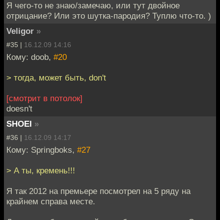
Я чего-то не знаю/замечаю, или тут двойное
отрицание? Или это шутка-пародия? Туплю что-то. )
Veligor
»
#35 |
16.12.09 14:16
Кому: doob,
#20
> тогда, может быть, don't
[смотрит в потолок]
doesn't
SHOEI
»
#36 |
16.12.09 14:17
Кому: Springboks,
#27
> А ты, кремень!!!
Я так 2012 на премьере посмотрел на 5 ряду на
крайнем справа месте.