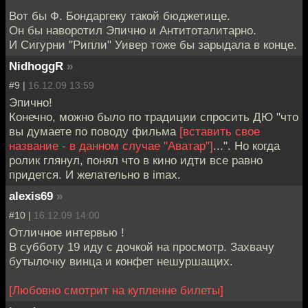
Вот бы Ф. Бондаргеку такой бюджетище.
Он бы наворотил Эпично и Антитоталитарно.
И Сигурни "Рипли" Уивер тоже бы зарыдала в конце.
NidhoggR
»
#9 |
16.12.09 13:59
Эпично!
Конечно, можно было по традиции спросить ДЮ "что
вы думаете по поводу фильма
[вставить свое
название - в данном случае "Аватар"]
...". Но когда
ролик глянул, понял что в кино идти все равно
придется. И желательно в imax.
alexis69
»
#10 |
16.12.09 14:00
Отличное интервью !
В субботу 19 иду с дочкой на просмотр. Захвачу
бутылочку винца и конфет нешуршащих.
[Любовно смотрит на купленне билеты]