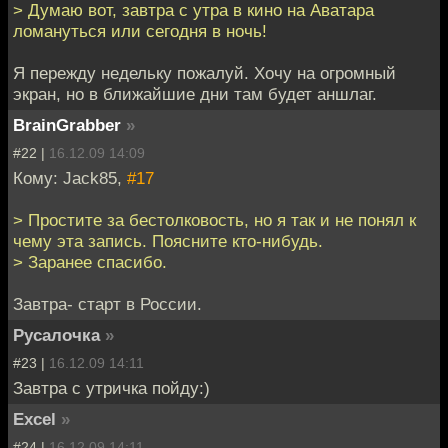
> Думаю вот, завтра с утра в кино на Аватара
ломануться или сегодня в ночь!
Я пережду недельку пожалуй. Хочу на огромный
экран, но в ближайшие дни там будет аншлаг.
BrainGrabber
»
#22 |
16.12.09 14:09
Кому: Jack85,
#17
> Простите за бестолковость, но я так и не понял к
чему эта запись. Поясните кто-нибудь.
> Заранее спасибо.
Завтра- старт в России.
Русалочка
»
#23 |
16.12.09 14:11
Завтра с утричка пойду:)
Excel
»
#24 |
16.12.09 14:11