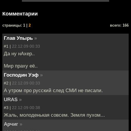
Комментарии
cтраницы: 1 |
2
всего: 166
Глав Упырь
»
#1 |
22.12.09 00:33
Да ну нАхер..
Мир праху её..
Господин Уэф
»
#2 |
22.12.09 00:33
А утром про русский след СМИ не писали.
URAS
»
#3 |
22.12.09 00:38
Жаль, молоденькая совсем. Земля пухом...
Арчиг
»