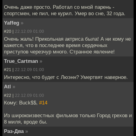
Очень даже просто. Работал со мной парень -
спортсмен, не пил, не курил. Умер во сне, 32 года.
Yaffeg
»
#20 |
22.12.09 01:00
Очень жаль! Прикольная актриса была! А ни кому не
кажется, что в последнее время сердечных
приступов черезчур много. Странное явление!
True_Cartman
»
#21 |
22.12.09 01:00
Интересно, что будет с Люэнн? Умертвят наверное.
Atl
»
#22 |
22.12.09 01:00
Кому: Buck$$,
#14
Из широкоизвестных фильмов только Город грехов и
8 миля, вроде бы.
Раз-Два
»