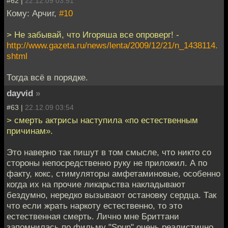
#62 |
22.12.09 03:51
Кому: Арчиг,
#10
> Не забывай, что Игоряша все опроверг! -
http://www.gazeta.ru/news/lenta/2009/12/21/n_1438114.
shtml
Тогда всё в порядке.
dayvid
»
#63 |
22.12.09 03:54
> смерть актрисы наступила «по естественным
причинам».
Это наверно так пишут в том смысле, что никто со
стороны непосредственно руку не приложил. А по
факту, кокс, стимуляторы амфетаминовые, особенно
когда их на прочие ликарьства накладывают
бездумно, нередко вызывают остановку сердца. Так
что если жрать наркоту естественно, то это
естественная смерть. Лично мне Бриттани
запомнилась по фильму "Spun" очень реалистично