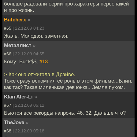
больше радовали серии про характеры персонажей
и про жизнь.
Butcherx
»
#65 |
22.12.09 04:23
Жаль. Молодая, заметная.
Металлист
»
#66 |
22.12.09 04:55
Кому: Buck$$,
#13
> Как она отжигала в Драйве.
Тоже сразу вспомнил её роль в этом фильме...Блин,
как так? Такая миленькая девчонка.. Земля пухом.
Klan Aler-Li
»
#67 |
22.12.09 05:12
Бьются все рекорды напрочь. 46, 32. Дальше что?
TheJove
»
#68 |
22.12.09 05:18