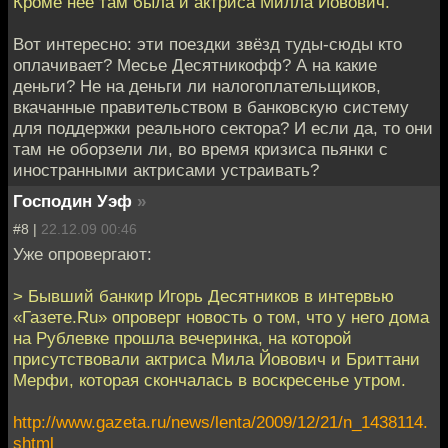
Кроме нее там была и актриса Милла Йовович.
Вот интересно: эти поездки звёзд туды-сюды кто
оплачивает? Месье Десятникофф? А на какие
деньги? Не на деньги ли налогоплательщиков,
вкачанные правительством в банковскую систему
для поддержки реального сектора? И если да, то они
там не оборзели ли, во время кризиса пьянки с
иностранными актрисами устраивать?
Господин Уэф
»
#8 |
22.12.09 00:46
Уже опровергают:
> Бывший банкир Игорь Десятников в интервью
«Газете.Ru» опроверг новость о том, что у него дома
на Рублевке прошла вечеринка, на которой
присутствовали актриса Мила Йовович и Бриттани
Мерфи, которая скончалась в воскресенье утром.
http://www.gazeta.ru/news/lenta/2009/12/21/n_1438114.
shtml