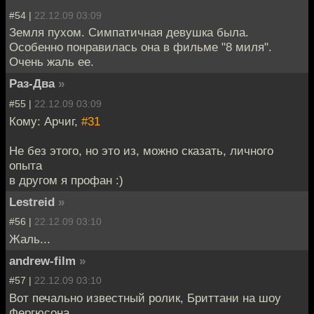
#54 |
22.12.09 03:09
Земля пухом. Симпатичная девушка была.
Особенно понравилась она в фильме "8 миля".
Очень жаль ее.
Раз-Два
»
#55 |
22.12.09 03:09
Кому: Арчиг,
#31
Не без этого, но это из, можно сказать, личного
опыта
в другом я профан :)
Lestreid
»
#56 |
22.12.09 03:10
Жаль...
andrew-film
»
#57 |
22.12.09 03:10
Вот печально известный ролик, Бриттани на шоу
Фергюсона.