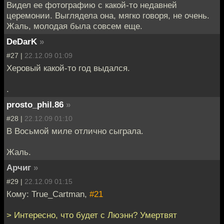
Видел ее фотографию с какой-то недавней
церемонии. Выглядела она, мягко говоря, не очень.
Жаль, молодая была совсем еще.
DeDarK
»
#27 |
22.12.09 01:09
Херовый какой-то год выдался.
.
prosto_phil.86
»
#28 |
22.12.09 01:10
В Восьмой миле отлично сыграла.
Жаль.
Арчиг
»
#29 |
22.12.09 01:15
Кому: True_Cartman,
#21
> Интересно, что будет с Люэнн? Умертвят