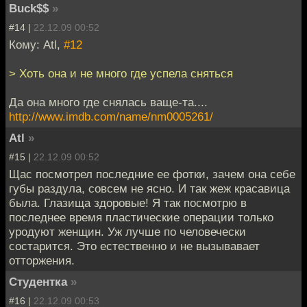
Buck$$
»
#14 |
22.12.09 00:52
Кому: Atl,
#12
> Хоть она и не много где успела сняться
Да она много где снялась ваще-та....
http://www.imdb.com/name/nm0005261/
Atl
»
#15 |
22.12.09 00:52
Щас посмотрел последние ее фотки, зачем она себе
губы раздула, совсем не ясно. И так жеж красавица
была. Глазища здоровые! Я так посмотрю в
последнее время пластические операции только
уродуют женщин. Уж лучше по человечески
состарится. Это естественно и не вызывавает
отторжения.
Студентка
»
#16 |
22.12.09 00:53