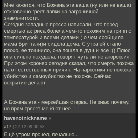
Мне кажется, что Божена эта ваша (ну или не ваша)
откровенно греет лапки на заграничной
знаменитости.
Сегодня западные пресса написали, что перед
смертью актриса болела чем-то похожим на грипп с
температурой и всеми делами ( о чем сообщила
мама Бриттани)и сидела дома. С утра ей стало
плохо, ее тошнило, она пошла в душ и все :(( Плюс
она сильно похудела, говорят чуть ли не анорексия.
При этом коронер сегодня сказал, что смерть похожа
на от естественных причин. На наркотики не похожа,
убийство и самоубиство не похоже. Сейчас
вскрытие делают.
А Божена эта - мерзейшая стерва. Не знаю почему,
но прям трясет меня от нее.
havenotnickname
»
#17 |
22.12.09 00:53
Ещё утром прочёл, печально...