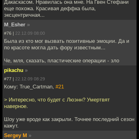
Дакаскасом. Нравилась она мне. На Гвен Стефани
еще похожа. Красивая деффка была,
эксцентричная...
M_Esher
»
#76 |
22.12.09 08:00
Была из кто мог вызвать позитивные эмоции. Да и
по красоте могла дать фору известным...
Че, мля, сказать, пластические операции - зло
pikachu
»
#77 |
22.12.09 08:29
Кому: True_Cartman,
#21
> Интересно, что будет с Люэнн? Умертвят
наверное.
Шоу уже вроде как закрыли. Точнее последний сезон
кажут.
Sergey M
»