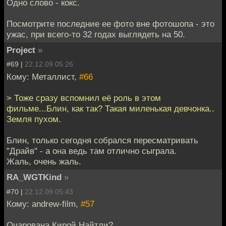
Одно слово - кокс.
Посмотрите последние ее фото вне фотошопа - это
ужас, при всего-то 32 годах выглядеть на 50.
Project
»
#69 |
22.12.09 05:26
Кому: Металлист,
#66
> Тоже сразу вспомнил её роль в этом
фильме...Блин, как так? Такая миленькая девчонка..
Земля пухом.
Блин, только сегодня собрался пересматривать
"Драйв" - а она ведь там отлично сыграла.
Жаль, очень жаль.
RA_WGTKind
»
#70 |
22.12.09 05:43
Кому: andrew-film,
#57
Очарована Кирой Найтли?