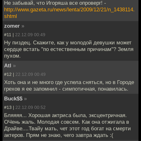
Не забывай, что Игоряша все опроверг! -
http://www.gazeta.ru/news/lenta/2009/12/21/n_1438114.
shtml
zomer
»
#11 |
22.12.09 00:49
Ну пиздец. Скажите, как у молодой девушки может
сердце встать "по естественным причинам"? Земля
пухом.
Atl
»
#12 |
22.12.09 00:49
Хоть она и не много где успела сняться, но в Городе
грехов я ее запомнил - симпотичная, понавилась.
Buck$$
»
#13 |
22.12.09 00:52
Бляяяя... Хорошая актриса была, эксцентричная.
ОЧень жаль. Молодая совсем. Как она отжигала в
Драйве....Твайу мать, чет этот год богат на смерти
актеров. Прям не знаю, чего завтра ждать :(