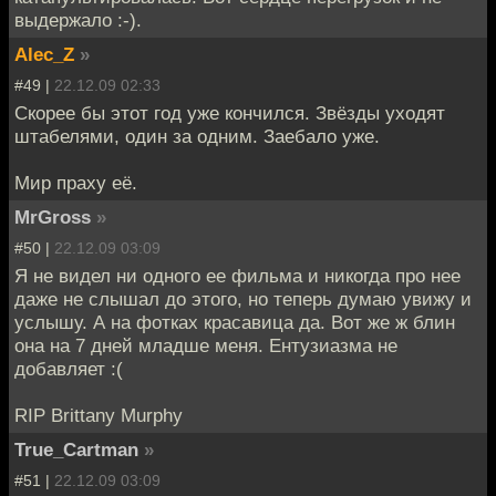
выдержало :-).
Alec_Z
»
#49 |
22.12.09 02:33
Скорее бы этот год уже кончился. Звёзды уходят
штабелями, один за одним. Заебало уже.
Мир праху её.
MrGross
»
#50 |
22.12.09 03:09
Я не видел ни одного ее фильма и никогда про нее
даже не слышал до этого, но теперь думаю увижу и
услышу. А на фотках красавица да. Вот же ж блин
она на 7 дней младше меня. Ентузиазма не
добавляет :(
RIP Brittany Murphy
True_Cartman
»
#51 |
22.12.09 03:09