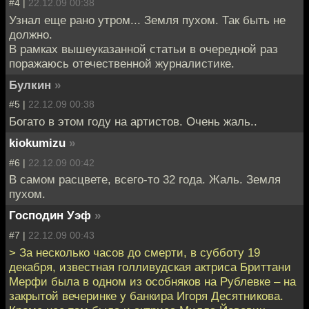
#4 |
22.12.09 00:38
Узнал еще рано утром... Земля пухом. Так быть не
должно.
В рамках вышеуказанной статьи в очередной раз
поражаюсь отечественной журналистике.
Булкин
»
#5 |
22.12.09 00:38
Богато в этом году на артистов. Очень жаль..
kiokumizu
»
#6 |
22.12.09 00:42
В самом расцвете, всего-то 32 года. Жаль. Земля
пухом.
Господин Уэф
»
#7 |
22.12.09 00:43
> За несколько часов до смерти, в субботу 19
декабря, известная голливудская актриса Бриттани
Мерфи была в одном из особняков на Рублевке – на
закрытой вечеринке у банкира Игоря Десятникова.