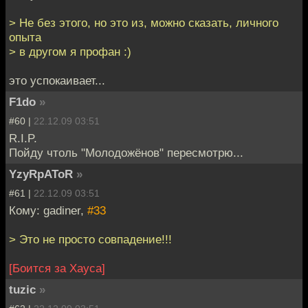
> Не без этого, но это из, можно сказать, личного
опыта
> в другом я профан :)
это успокаивает...
F1do
»
#60 |
22.12.09 03:51
R.I.P.
Пойду чтоль "Молодожёнов" пересмотрю...
YzyRpAToR
»
#61 |
22.12.09 03:51
Кому: gadiner,
#33
> Это не просто совпадение!!!
[Боится за Хауса]
tuzic
»