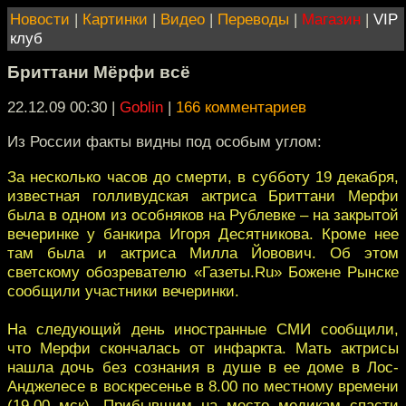
Новости
|
Картинки
|
Видео
|
Переводы
|
Магазин
|
VIP
клуб
Бриттани Мёрфи всё
22.12.09 00:30
|
Goblin
|
166 комментариев
Из России факты видны под особым углом:
За несколько часов до смерти, в субботу 19 декабря,
известная голливудская актриса Бриттани Мерфи
была в одном из особняков на Рублевке – на закрытой
вечеринке у банкира Игоря Десятникова. Кроме нее
там была и актриса Милла Йовович. Об этом
светскому обозревателю «Газеты.Ru» Божене Рынске
сообщили участники вечеринки.
На следующий день иностранные СМИ сообщили,
что Мерфи скончалась от инфаркта. Мать актрисы
нашла дочь без сознания в душе в ее доме в Лос-
Анджелесе в воскресенье в 8.00 по местному времени
(19.00 мск). Прибывшим на место медикам спасти