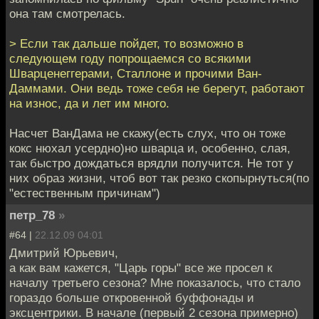
она там смотрелась.
> Если так дальше пойдет, то возможно в
следующем году попрощаемся со всякими
Шварценеггерами, Сталлоне и прочими Ван-
Даммами. Они ведь тоже себя не берегут, работают
на износ, да и лет им много.
Насчет ВанДама не скажу(есть слух, что он тоже
кокс нюхал усердно)но шварца и, особенно, слая,
так быстро дождаться врядли получится. Не тот у
них образ жизни, чтоб вот так резко скопырнуться(по
"естественным причинам")
петр_78
»
#64 |
22.12.09 04:01
Дмитрий Юрьевич,
а как вам кажется, "Царь горы" все же просел к
началу третьего сезона? Мне показалось, что стало
гораздо больше откровенной буффонады и
эксцентрики. В начале (первый 2 сезона примерно)