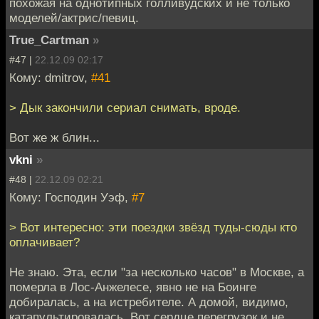
похожая на однотипных голливудских и не только
моделей/актрис/певиц.
True_Cartman
»
#47 |
22.12.09 02:17
Кому: dmitrov,
#41
> Дык закончили сериал снимать, вроде.
Вот же ж блин...
vkni
»
#48 |
22.12.09 02:21
Кому: Господин Уэф,
#7
> Вот интересно: эти поездки звёзд туды-сюды кто
оплачивает?
Не знаю. Эта, если "за несколько часов" в Москве, а
померла в Лос-Анжелесе, явно не на Боинге
добиралась, а на истребителе. А домой, видимо,
катапультировалась. Вот сердце перегрузок и не