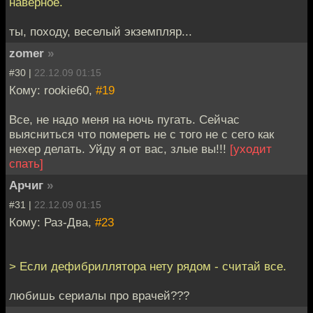
наверное.
ты, походу, веселый экземпляр...
zomer
»
#30 |
22.12.09 01:15
Кому: rookie60,
#19
Все, не надо меня на ночь пугать. Сейчас
выясниться что помереть не с того не с сего как
нехер делать. Уйду я от вас, злые вы!!!
[уходит
спать]
Арчиг
»
#31 |
22.12.09 01:15
Кому: Раз-Два,
#23
> Если дефибриллятора нету рядом - считай все.
любишь сериалы про врачей???