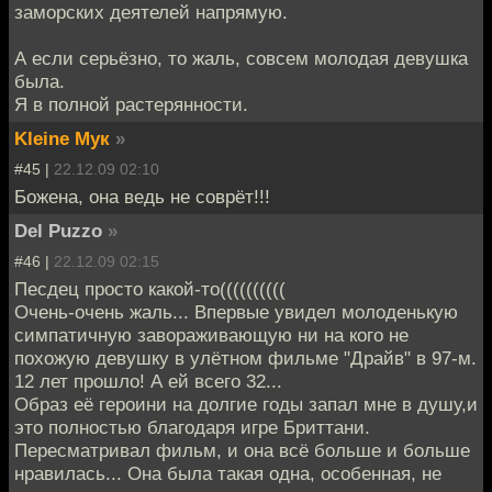
заморских деятелей напрямую.
А если серьёзно, то жаль, совсем молодая девушка
была.
Я в полной растерянности.
Kleine Мук
»
#45 |
22.12.09 02:10
Божена, она ведь не соврёт!!!
Del Puzzo
»
#46 |
22.12.09 02:15
Песдец просто какой-то((((((((((
Очень-очень жаль... Впервые увидел молоденькую
симпатичную завораживающую ни на кого не
похожую девушку в улётном фильме "Драйв" в 97-м.
12 лет прошло! А ей всего 32...
Образ её героини на долгие годы запал мне в душу,и
это полностью благодаря игре Бриттани.
Пересматривал фильм, и она всё больше и больше
нравилась... Она была такая одна, особенная, не