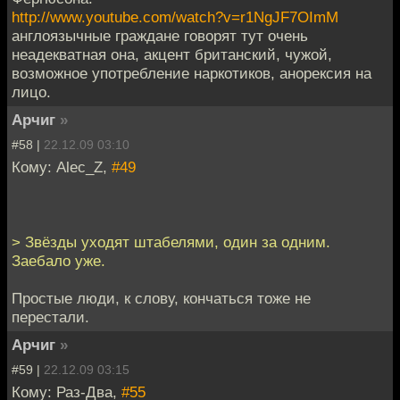
http://www.youtube.com/watch?v=r1NgJF7OImM
англоязычные граждане говорят тут очень
неадекватная она, акцент британский, чужой,
возможное употребление наркотиков, анорексия на
лицо.
Арчиг
»
#58 |
22.12.09 03:10
Кому: Alec_Z,
#49
> Звёзды уходят штабелями, один за одним.
Заебало уже.
Простые люди, к слову, кончаться тоже не
перестали.
Арчиг
»
#59 |
22.12.09 03:15
Кому: Раз-Два,
#55