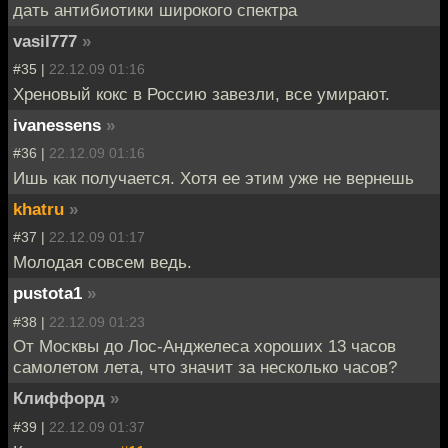
дать антибиотики широкого спектра
vasil777
»
#35 |
22.12.09 01:16
Хреновый кокс в Россию завезли, все умирают.
ivanessens
»
#36 |
22.12.09 01:16
Ишь как получается. Хотя ее этим уже не вернешь
khatru
»
#37 |
22.12.09 01:17
Молодая совсем ведь.
pustota1
»
#38 |
22.12.09 01:23
От Москвы до Лос-Анджелеса хороших 13 часов
самолетом лета, что значит за несколько часов?
Клиффорд
»
#39 |
22.12.09 01:37