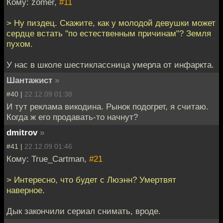
Кому: zomer,
#11
> Ну пиздец. Скажите, как у молодой девушки может
сердце встать "по естественным причинам"? Земля
пухом.
У нас в школе шестиклассница умерла от инфаркта.
Шантажист
»
#40 |
22.12.09 01:38
И тут реклама викодина. Рынок подогрет, я считаю.
Когда ж его продавать-то начнут?
dmitrov
»
#41 |
22.12.09 01:46
Кому: True_Cartman,
#21
> Интересно, что будет с Люэнн? Умертвят
наверное.
Дык закончили сериал снимать, вроде.