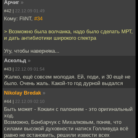
Арчиг
»
#42 |
22.12.09 01:49
Кому: FliNT,
#34
> Возможно была волчанка, надо было сделать МРТ,
и дать антибиотики широкого спектра
Угу, чтобы наверняка...
Аскольд
»
#43 |
22.12.09 01:54
Жалко, ещё совсем молодая. Ей, поди, и 30 ещё не
было. Очень жаль. Какой-то год дурной выдался
Nikolay Bredak
»
#44 |
22.12.09 02:10
Быть может - Кокаин с палонием - это оригинальный
ход.
Возможно, Бонбарчук с Михалковым, поняв, что
силами высокой духовности натиск Голливуда всё
равно не остановить, решили извести всех