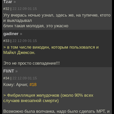
Tzar
»
#32 |
22.12.09 01:15
Угу вчерась ночью узнал, здесь же, на тупичке, ктото
и выкладывал
блин такая молодая, это ужасно
gadiner
»
#33 |
22.12.09 01:15
> в том числе викодин, которым пользовался и
Майкл Джексон.
Это не просто совпадение!!!
FliNT
»
#34 |
22.12.09 01:15
Кому: Арчиг,
#18
> Фибрилляция желудочков (около 90% всех
случаев внезапной смерти)
Возможно была волчанка, надо было сделать МРТ, и