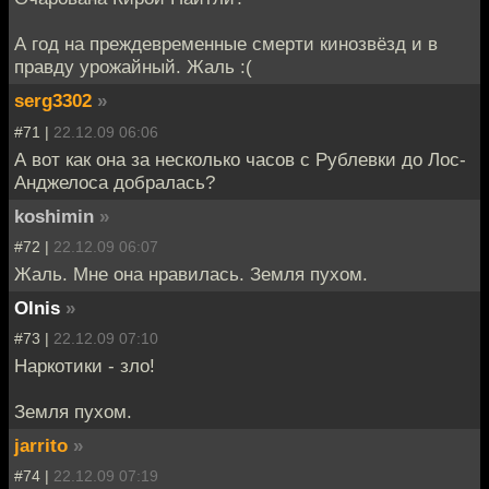
А год на преждевременные смерти кинозвёзд и в
правду урожайный. Жаль :(
serg3302
»
#71 |
22.12.09 06:06
А вот как она за несколько часов с Рублевки до Лос-
Анджелоса добралась?
koshimin
»
#72 |
22.12.09 06:07
Жаль. Мне она нравилась. Земля пухом.
Olnis
»
#73 |
22.12.09 07:10
Наркотики - зло!
Земля пухом.
jarrito
»
#74 |
22.12.09 07:19