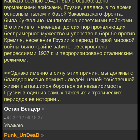
Кавказа осенью 1942 г. было освобождено
германскими войсками, Грузия, являясь в то время
основным тылом и базой Закавказского фронта,
была буквально нашпигована советскими войсками.
В отличие от чеченцев, до сих пор проявляющих
беспримерное мужество и упорство в борьбе против
Кремля, население Грузии в период Второй мировой
войны было крайне забито, обескровлено
репрессиями 1937 г. и терроризировано сталинским
режимом.
>>Однако именно в силу этих причин, мы должны с
благодарностью помнить людей, ценой собственной
жизни пытавшихся бороться за независимость
Грузии в один из самых тяжелых и трагических
периодов ее истории...
Остап Бендер
»
#4 |
22.12.09 18:27
Уважаю.
Punk_UnDeaD
»