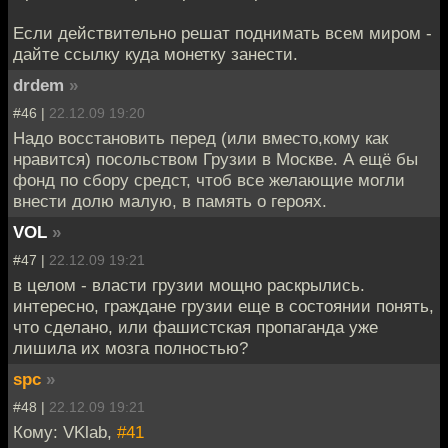
Если действительно решат поднимать всем миром -
дайте ссылку куда монетку занести.
drdem
»
#46 |
22.12.09 19:20
Надо восстановить перед (или вместо,кому как
нравится) посольством Грузии в Москве. А ещё бы
фонд по сбору средст, чтоб все желающие могли
внести долю малую, в память о героях.
VOL
»
#47 |
22.12.09 19:21
в целом - власти грузии мощно раскрылись.
интересно, граждане грузии еще в состоянии понять,
что сделано, или фашистская пропаганда уже
лишила их мозга полностью?
spc
»
#48 |
22.12.09 19:21
Кому: VKlab,
#41