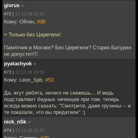
givrus
»
#72 |
22.12.09 19:31
Кому: Ойген,
#38
> Только без Церетели!
Памятник в Москве? Без Церетели? Старик Батурин
не допустит!!!
pyatachyok
»
#73 |
22.12.09 19:35
Кому: Leon_Spb,
#53
Да, жгут ребята, ничего не скажешь... И ведь
подставляют бедных чеченцев при том: теперь
всегда можно сказать: "Смотрите, даже грузины -- и
те показали, что вы предатели" :)
nick_nSk
»
#74 |
22.12.09 19:37
Кому: Comma,
#20