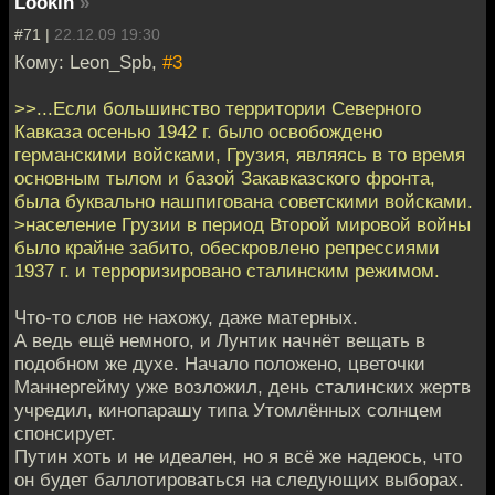
Lookin
»
#71 |
22.12.09 19:30
Кому: Leon_Spb,
#3
>>...Если большинство территории Северного
Кавказа осенью 1942 г. было освобождено
германскими войсками, Грузия, являясь в то время
основным тылом и базой Закавказского фронта,
была буквально нашпигована советскими войсками.
>население Грузии в период Второй мировой войны
было крайне забито, обескровлено репрессиями
1937 г. и терроризировано сталинским режимом.
Что-то слов не нахожу, даже матерных.
А ведь ещё немного, и Лунтик начнёт вещать в
подобном же духе. Начало положено, цветочки
Маннергейму уже возложил, день сталинских жертв
учредил, кинопарашу типа Утомлённых солнцем
спонсирует.
Путин хоть и не идеален, но я всё же надеюсь, что
он будет баллотироваться на следующих выборах.