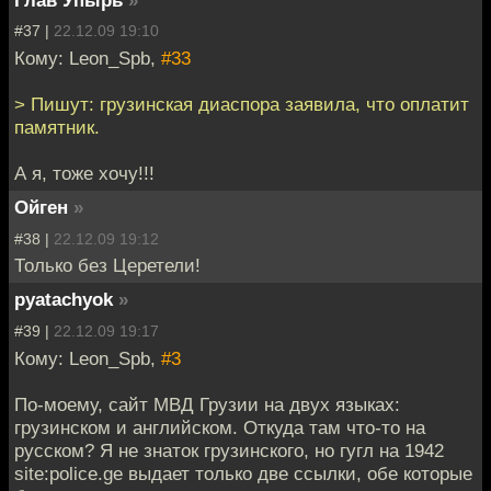
Глав Упырь
»
#37 |
22.12.09 19:10
Кому: Leon_Spb,
#33
> Пишут: грузинская диаспора заявила, что оплатит
памятник.
А я, тоже хочу!!!
Ойген
»
#38 |
22.12.09 19:12
Только без Церетели!
pyatachyok
»
#39 |
22.12.09 19:17
Кому: Leon_Spb,
#3
По-моему, сайт МВД Грузии на двух языках:
грузинском и английском. Откуда там что-то на
русском? Я не знаток грузинского, но гугл на 1942
site:police.ge выдает только две ссылки, обе которые