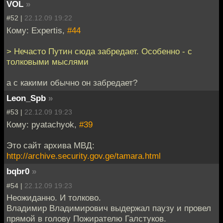
VOL
»
#52 |
22.12.09 19:22
Кому: Expertis,
#44
> Нечасто Путин сюда забредает. Особенно - с
толковыми мыслями
а с какими обычно он забредает?
Leon_Spb
»
#53 |
22.12.09 19:23
Кому: pyatachyok,
#39
Это сайт архива МВД:
http://archive.security.gov.ge/tamara.html
bqbr0
»
#54 |
22.12.09 19:23
Неожиданно. И толково.
Владимир Владимирович выдержал паузу и провел
прямой в голову Пожирателю Галстуков.