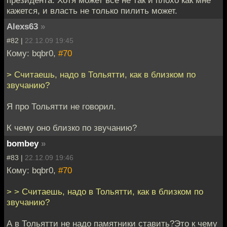
президента. Хотя может все не так и плохо как мне
кажется, и власть не только пилить может.
Alexs63
»
#82 |
22.12.09 19:45
Кому: bqbr0,
#70
> Считаешь, надо в Тольятти, как в близком по
звучанию?
Я про Тольятти не говорил.
К чему оно близко по звучанию?
bombey
»
#83 |
22.12.09 19:46
Кому: bqbr0,
#70
> > Считаешь, надо в Тольятти, как в близком по
звучанию?
А в Тольятти не надо памятники ставить?Это к чему