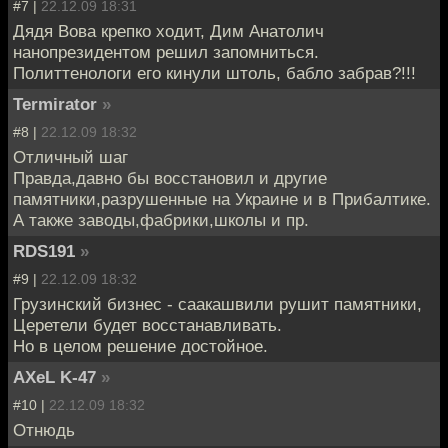
#7 |
22.12.09 18:31
Дядя Вова крепко ходит, Дим Анатолич
нанопрезидентом решил запомниться.
Политтенологи его кинули штоль, бабло забрав?!!!
Termirator
»
#8 |
22.12.09 18:32
Отличный шаг
Правда,давно бы восстановил и другие
памятники,разрушенные на Украине и в Прибалтике.
А также заводы,фабрики,школы и пр.
RDS191
»
#9 |
22.12.09 18:32
Грузинский бизнес - саакашвили рушит памятники,
Церетели будет восстанавливать.
Но в целом решение достойное.
AXeL K-47
»
#10 |
22.12.09 18:32
Отнюдь