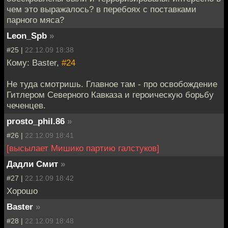
чем это выражалось? в перебоях с поставками
парного мяса?
Leon_Spb
»
#25 |
22.12.09 18:38
Кому: Baster,
#24
Не туда смотришь. Главное там - про освобождение
Гитлером Северного Кавказа и героическую борьбу
чеченцев.
prosto_phil.86
»
#26 |
22.12.09 18:41
[высылает Мишико партию галстуков]
Дадли Смит
»
#27 |
22.12.09 18:42
Хорошо
Baster
»
#28 |
22.12.09 18:48