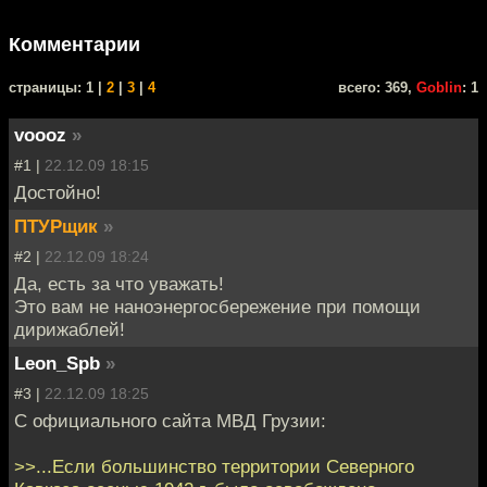
Комментарии
cтраницы: 1 |
2
|
3
|
4
всего: 369,
Goblin
: 1
voooz
»
#1 |
22.12.09 18:15
Достойно!
ПТУРщик
»
#2 |
22.12.09 18:24
Да, есть за что уважать!
Это вам не наноэнергосбережение при помощи
дирижаблей!
Leon_Spb
»
#3 |
22.12.09 18:25
С официального сайта МВД Грузии:
>>...Если большинство территории Северного