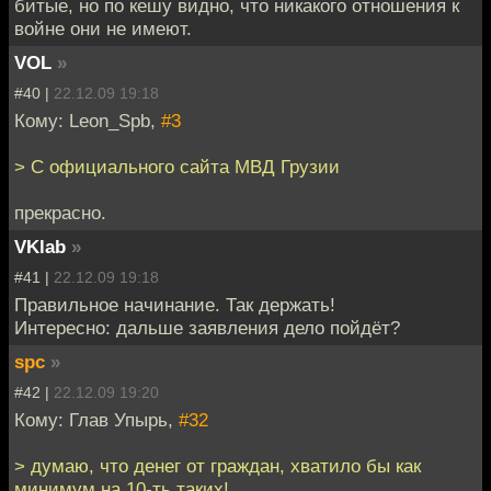
битые, но по кешу видно, что никакого отношения к
войне они не имеют.
VOL
»
#40 |
22.12.09 19:18
Кому: Leon_Spb,
#3
> С официального сайта МВД Грузии
прекрасно.
VKlab
»
#41 |
22.12.09 19:18
Правильное начинание. Так держать!
Интересно: дальше заявления дело пойдёт?
spc
»
#42 |
22.12.09 19:20
Кому: Глав Упырь,
#32
> думаю, что денег от граждан, хватило бы как
минимум на 10-ть таких!