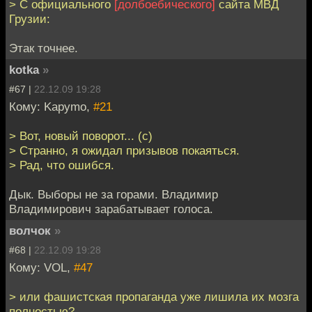
> С официального
[долбоебического]
сайта МВД
Грузии:
Этак точнее.
kotka
»
#67 |
22.12.09 19:28
Кому: Kapymo,
#21
> Вот, новый поворот... (с)
> Странно, я ожидал призывов покаяться.
> Рад, что ошибся.
Дык. Выборы не за горами. Владимир
Владимирович зарабатывает голоса.
волчок
»
#68 |
22.12.09 19:28
Кому: VOL,
#47
> или фашистская пропаганда уже лишила их мозга
полностью?