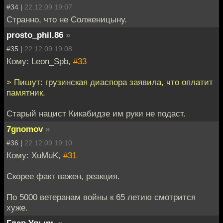
#34 |
22.12.09 19:07
Странно, что не Солженицыну.
prosto_phil.86
»
#35 |
22.12.09 19:08
Кому: Leon_Spb,
#33
> Пишут: грузинская диаспора заявила, что оплатит
памятник.
Старый нацист Кикабидзе им руки не подаст.
7gnomov
»
#36 |
22.12.09 19:10
Кому: XuMuK,
#31
Скорее факт важен, реакция.
По 5000 ветеранам войны к 65 летию смотрится
хуже.