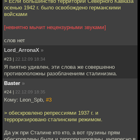
> Если большинство территории Северного Кавказа
осенью 1942 г. было освобождено германскими
войсками
[невнятно мычит нецензурными звуками]
слов нет
Lord_ArronaX
»
#23 |
22.12.09 18:34
Я пиятно удивлен, эти слова же совершенно
противоположны разоблачениям сталинизма.
Baster
»
#24 |
22.12.09 18:35
Кому: Leon_Spb,
#3
> обескровлено репрессиями 1937 г. и
терроризировано сталинским режимом.
Да уж при Сталине кто кто, а вот грузины прям
обескровлены были и терроризированы. интересно в