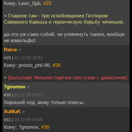
Кому: Leon_Spb,
#25
> Главное там - про освобождение Гитлером
Северного Кавказа и героическую борьбу чеченцев.
да это уж само собой. не упомянуть такого, вообще
не комильфо!
Raice
»
#29 |
22.12.09 18:51
Кому: prosto_phil.86,
#26
>
[высылает Мишико партию галстуков с диоксином]
7gnomov
»
#30 |
22.12.09 18:57
Хороший ход, вижу только плюсы.
XuMuK
»
#31 |
22.12.09 19:00
Кому: 7gnomov,
#30