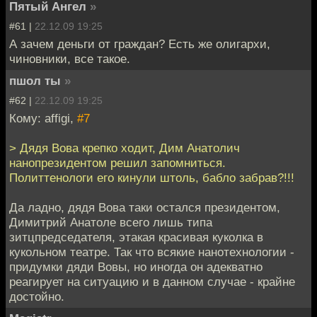
Пятый Ангел
»
#61 |
22.12.09 19:25
А зачем деньги от граждан? Есть же олигархи,
чиновники, все такое.
пшол ты
»
#62 |
22.12.09 19:25
Кому: affigi,
#7
> Дядя Вова крепко ходит, Дим Анатолич
нанопрезидентом решил запомниться.
Политтенологи его кинули штоль, бабло забрав?!!!
Да ладно, дядя Вова таки остался президентом,
Димитрий Анатоле всего лишь типа
зитцпредседателя, этакая красивая куколка в
кукольном театре. Так что всякие нанотехнологии -
придумки дяди Вовы, но иногда он адекватно
реагирует на ситуацию и в данном случае - крайне
достойно.