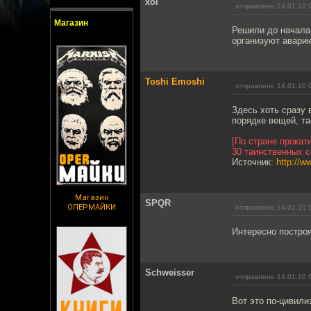
xoi
отправлено 14.01.10 
Магазин
Решили до начала 
организуют аварию
Toshi Emoshi
отправлено 14.01.10 
Здесь хоть сразу 
порядке вещей, та
[По стране прокат
30 таинственных с
Источник:
http://w
Магазин
SPQR
ОПЕРМАЙКИ
отправлено 14.01.10 
Интересно построя
Schweisser
отправлено 14.01.10 
Вот это по-цивили