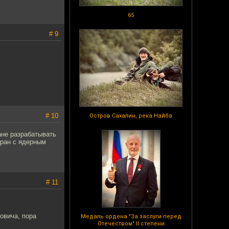
65
# 9
# 10
Остров Сахалин, река Найба
ане разрабатывать
Иран с ядерным
# 11
овича, пора
Медаль ордена "За заслуги перед
Отечеством" II степени