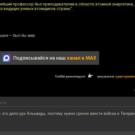
гибший профессор был преподавателем в области атомной энергетики,
из ведущих ученых-атомщиков страны".
ашке — был бы жив.
Подписывайся на наш
канал в MAX
Goblin рекомендует
заказывать
одностранич
01:31
- это дело рук Алькаиды, поэтому нужно срочно ввести войска в Тегера