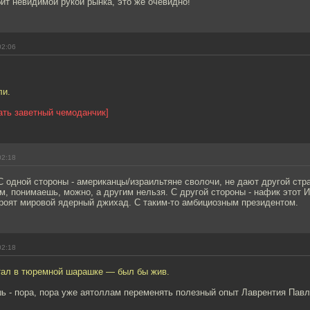
ит невидимой рукой рынка, это же очевидно!
02:06
ли.
ать заветный чемоданчик]
02:18
С одной стороны - американцы/израильтяне сволочи, не дают другой стр
м, понимаешь, можно, а другим нельзя. С другой стороны - нафик этот 
роят мировой ядерный джихад. С таким-то амбициозным президентом.
02:18
тал в тюремной шарашке — был бы жив.
шь - пора, пора уже аятоллам переменять полезный опыт Лаврентия Павл