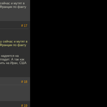
сейчас и мутят в
 Франции по факту
# 17
у сейчас и мутят в
 Франции по факту
 надеется на
падет. А так как
вить на Иран, США
# 18
# 19