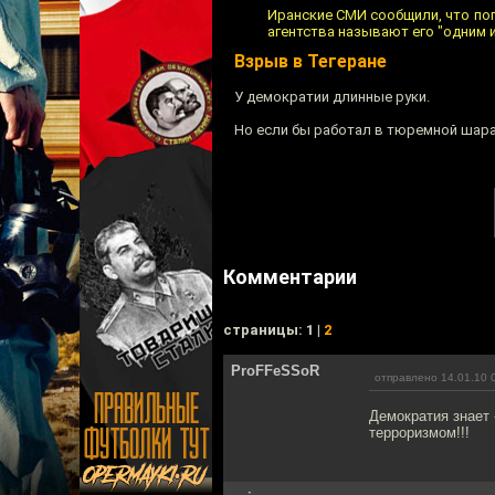
Иранские СМИ сообщили, что по
агентства называют его "одним 
Взрыв в Тегеране
У демократии длинные руки.
Но если бы работал в тюремной шар
Комментарии
cтраницы: 1 |
2
ProFFeSSoR
отправлено 14.01.10 
Демократия знает 
терроризмом!!!