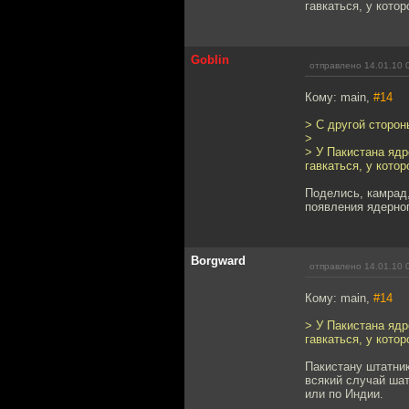
гавкаться, у котор
Goblin
отправлено 14.01.10 
Кому: main,
#14
> С другой сторо
>
> У Пакистана ядр
гавкаться, у котор
Поделись, камрад
появления ядерног
Borgward
отправлено 14.01.10 
Кому: main,
#14
> У Пакистана ядр
гавкаться, у котор
Пакистану штатник
всякий случай шат
или по Индии.