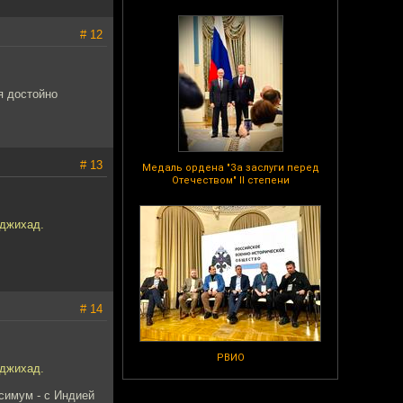
# 12
я достойно
# 13
Медаль ордена "За заслуги перед
Отечеством" II степени
 джихад.
# 14
РВИО
 джихад.
симум - с Индией