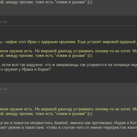
ой, между прочим, тоже есть "ломик в рукаве" (с).
02:50
ны - нафик этот Иран с ядерным оружием. Еще устроят мировой ядерный
еное оружие есть. Но мировой джихад устраивать почему-то не хотят. М
ой, между прочим, тоже есть "ломик в рукаве" (с).
, если всё так радужно: что ж американцы так усираются на поприще н
о оружия у Ирака и Кореи?
02:54
еное оружие есть. Но мировой джихад устраивать почему-то не хотят. М
ой, между прочим, тоже есть "ломик в рукаве" (с).
и же и помогли обзавестись бомбой, именно как противовес Индии и Кит
ают режим в пакистане, чтобы в случае чего от имени террористов жахн