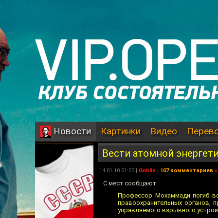
Картинки
Видео
Перев
Новости
Вести атомной энергет
14.01.10 01:23 |
Goblin
|
107 комментариев
»
С мест сообщают:
Профессор Мохаммади погиб во
правоохранительных органов, п
управляемого взрывного устрой