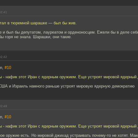
02:41
отал в тюремной шарашке — был бы жив.
е и был бы депутатом, лауреатом и орденоносцем. Ежели бы в деле себ
бы горя не знала. Шарашки, они такие.
02:42
an,
#10
ны - нафик этот Иран с ядерным оружием. Еще устроят мировой ядерный
 США и Израиль намного раньше устроят мировую ядерную демократию
02:49
an,
#10
ны - нафик этот Иран с ядерным оружием. Еще устроят мировой ядерный
ое оружие есть. Но мировой джихад устраивать почему-то не хотят. Мак