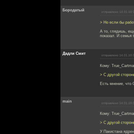
Бородатый
отправлено 14.01.10 
> Но если бы раб
А то, глядишь, ещ
показал. И семья 
Дадли Смит
отправлено 14.01.10 
Кому: True_Cartm
> С другой сторо
Есть мнение, что
main
отправлено 14.01.10 
Кому: True_Cartm
> С другой сторо
У Пакистана ядрен