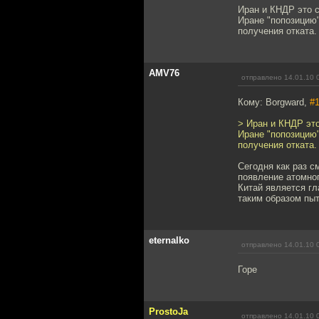
Иран и КНДР это с
Иране "попозицию"
получения отката.
AMV76
отправлено 14.01.10 
Кому: Borgward,
#
> Иран и КНДР это
Иране "попозицию"
получения отката.
Сегодня как раз с
появление атомног
Китай является г
таким образом пы
eternalko
отправлено 14.01.10 
Горе
ProstoJa
отправлено 14.01.10 