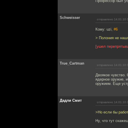
Профессор был уб
Schweisser
отправлено 14.01.10 
Кому: uzi,
#6
> Полония не наш
[ушел перепрятыв
True_Cartman
отправлено 14.01.10 
Двоякое чувство. 
ядерное оружие, и
оружием. Еще уст
Дадли Смит
отправлено 14.01.10 
>Но если бы рабо
Ну, что тут скаже