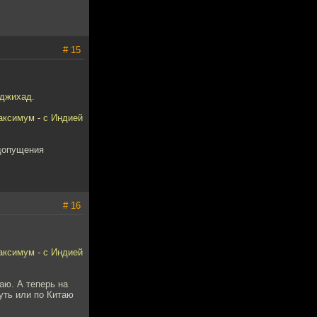
# 15
 джихад.
аксимум - с Индией
едопущения
# 16
аксимум - с Индией
аю. А теперь на
уть или по Китаю