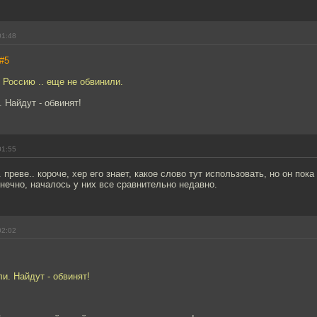
01:48
#5
 Россию .. еще не обвинили.
 Найдут - обвинят!
01:55
. преве.. короче, хер его знает, какое слово тут использовать, но он пок
онечно, началось у них все сравнительно недавно.
02:02
и. Найдут - обвинят!