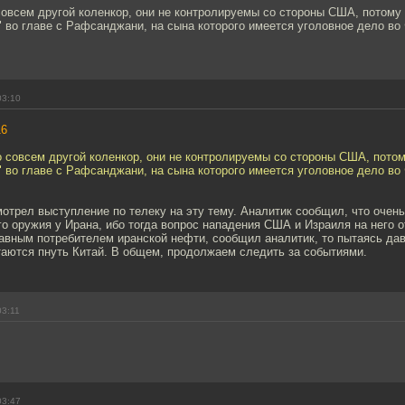
овсем другой коленкор, они не контролируемы со стороны США, потому 
 во главе с Рафсанджани, на сына которого имеется уголовное дело во
03:10
16
 совсем другой коленкор, они не контролируемы со стороны США, потом
 во главе с Рафсанджани, на сына которого имеется уголовное дело во
мотрел выступление по телеку на эту тему. Аналитик сообщил, что очень
о оружия у Ирана, ибо тогда вопрос нападения США и Израиля на него от
лавным потребителем иранской нефти, сообщил аналитик, то пытаясь да
таются пнуть Китай. В общем, продолжаем следить за событиями.
03:11
03:47