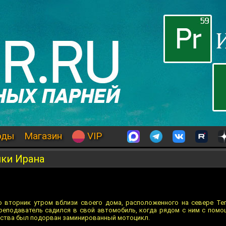
оды
Магазин
VIP
ики Ирана
 вторник утром вблизи своего дома, расположенного на севере Те
реподаватель садился в свой автомобиль, когда рядом с ним с пом
ства был подорван заминированный мотоцикл.