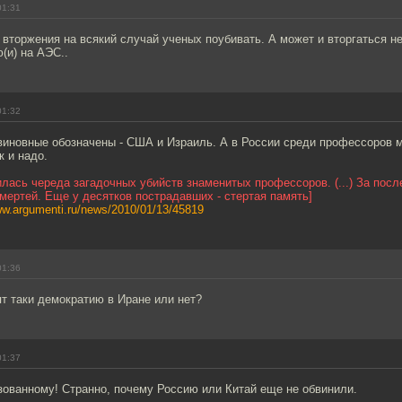
01:31
вторжения на всякий случай ученых поубивать. А может и вторгаться не
(и) на АЭС..
01:32
виновные обозначены - США и Израиль. А в России среди профессоров мо
к и надо.
илась череда загадочных убийств знаменитых профессоров. (...) За после
мертей. Еще у десятков пострадавших - стертая память]
ww.argumenti.ru/news/2010/01/13/45819
01:36
т таки демократию в Иране или нет?
01:37
зованному! Странно, почему Россию или Китай еще не обвинили.