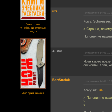
uzi
отправлено 14.01.10 
Кому: Schweisser,
Советские
учебники 1940-50х
> Странно, почему
годов
Полония не нашли.
Austin
отправлено 14.01.10 
Иран как-то презе.
сисисипи. Хотя, к
BortStrelok
отправлено 14.01.10 
Кому: uzi,
#6
Империя ножей
> Полония не нашл
>
>