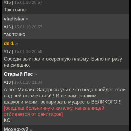
#15 |
15.01.10 20:57
Так точно.
vladislav
»
#16 |
15.01.10 20:57
так точно
ds-1
»
#17 |
15.01.10 20:59
Соседи выиграли охеренную плазму. Было ни разу
не смешно.
Старый Пес
»
#18 |
15.01.10 21:04
А вот Михаил Задорнов учит, что беда пройдет если
над ней посмеяться!!! И не вам, жалким
шавкопигмеям, оспаривать мудрость ВЕЛИКОГО!!!
[оседлав больничную каталку, капельницей
отбивается от санитаров]
КС
Мохножуй
»