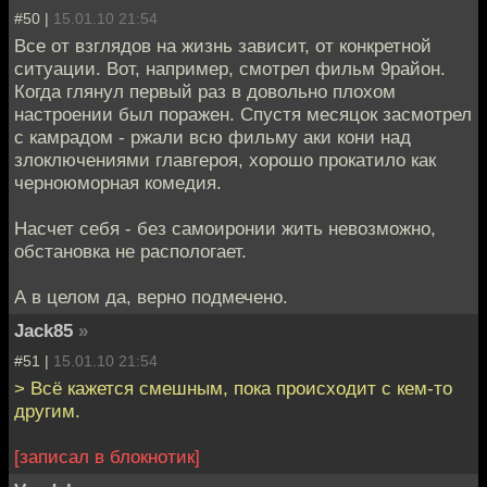
#50 |
15.01.10 21:54
Все от взглядов на жизнь зависит, от конкретной
ситуации. Вот, например, смотрел фильм 9район.
Когда глянул первый раз в довольно плохом
настроении был поражен. Спустя месяцок засмотрел
с камрадом - ржали всю фильму аки кони над
злоключениями главгероя, хорошо прокатило как
черноюморная комедия.
Насчет себя - без самоиронии жить невозможно,
обстановка не распологает.
А в целом да, верно подмечено.
Jack85
»
#51 |
15.01.10 21:54
> Всё кажется смешным, пока происходит с кем-то
другим.
[записал в блокнотик]