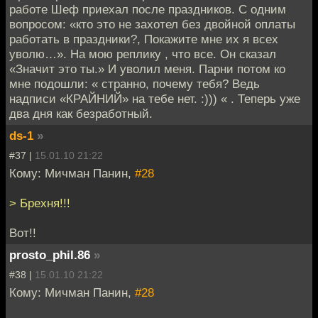
работе Шеф приехал после праздников. С одним
вопросом: «кто это не захотел без двойной оплаты
работать в праздники?, Покажите мне их я всех
уволю…». На мою реплику , что все. Он сказал
«Значит это ты.» И уволил меня. Парни потом ко
мне подошли: « странно, почему тебя? Ведь
надписи «КРАЙНИЙ» на тебе нет. :))) « . Теперь уже
два дня как безработный.
ds-1
»
#37 |
15.01.10 21:22
Кому: Мичман Панин,
#28
> Брехня!!!
Вот!!
prosto_phil.86
»
#38 |
15.01.10 21:22
Кому: Мичман Панин,
#28