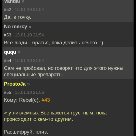
Vandal
»
#52 |
15.01.10 21:54
Да, в точку.
No mercy
»
#53 |
15.01.10 21:54
Все люди - братья, пока делить нечего. :)
ququ
»
#54 |
15.01.10 21:54
Сам не пробовал, но говорят что для этого нужны
специальные препараты.
ProstoJa
»
#55 |
15.01.10 21:56
Кому: Rebel(c),
#43
> у никчемных Все кажется грустным, пока
происходит с кем-то другим.
Расшифруй, плиз.