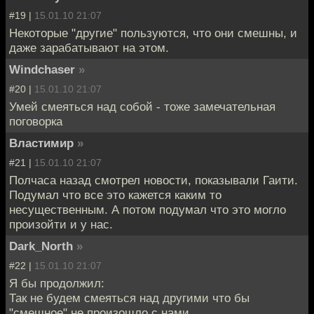
#19 |
15.01.10 21:07
Некоторые "другие" пользуются, что они смешны, и
даже зарабатывают на этом.
Windchaser
»
#20 |
15.01.10 21:07
Умей смеяться над собой - тоже замечательная
поговорка
Властимир
»
#21 |
15.01.10 21:07
Полчаса назад смотрел новости, показывали Гаити.
Подумал что все это кажется каким то
несущественным. А потом подумал что это могло
произойти и у нас.
Dark_North
»
#22 |
15.01.10 21:07
Я бы продолжил:
Так не будем смеяться над другими что бы
"смешное" не произошло с нами.