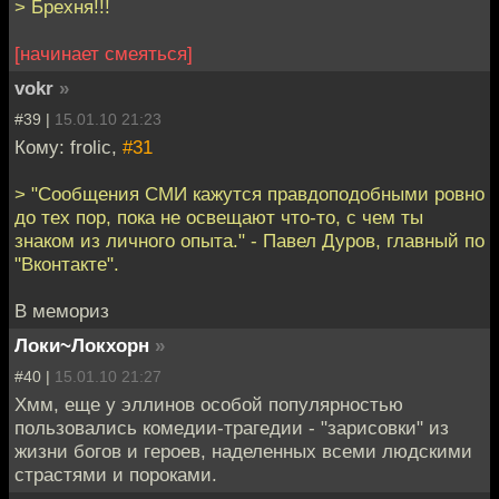
> Брехня!!!
[начинает смеяться]
vokr
»
#39 |
15.01.10 21:23
Кому: frolic,
#31
> "Сообщения СМИ кажутся правдоподобными ровно
до тех пор, пока не освещают что-то, с чем ты
знаком из личного опыта." - Павел Дуров, главный по
"Вконтакте".
В мемориз
Локи~Локхорн
»
#40 |
15.01.10 21:27
Хмм, еще у эллинов особой популярностью
пользовались комедии-трагедии - "зарисовки" из
жизни богов и героев, наделенных всеми людскими
страстями и пороками.