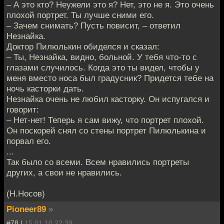
– А это кто? Неужели это я? Нет, это не я. Это очень
плохой портрет. Ты лучше сними его.
– Зачем снимать? Пусть повисит, – ответил
Незнайка.
Доктор Пилюлькин обиделся и сказал:
– Ты, Незнайка, видно, больной. У тебя что-то с
глазами случилось. Когда это ты видел, чтобы у
меня вместо носа был градусник? Придется тебе на
ночь касторки дать.
Незнайка очень не любил касторку. Он испугался и
говорит:
– Нет-нет! Теперь я сам вижу, что портрет плохой.
Он поскорей снял со стены портрет Пилюлькина и
порвал его.
...
Так было со всеми. Всем нравились портреты
других, а свои не нравились.
(Н.Носов)
Pioneer89
»
#78 |
15.01.10 22:39