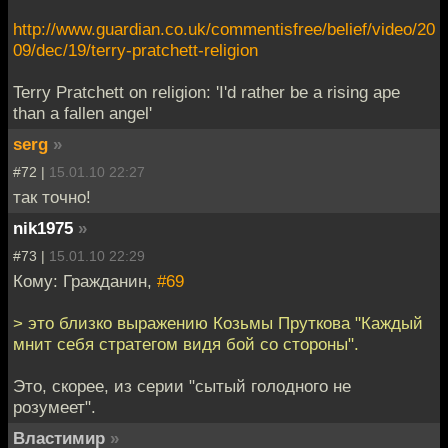
http://www.guardian.co.uk/commentisfree/belief/video/20
09/dec/19/terry-pratchett-religion
Terry Pratchett on religion: 'I'd rather be a rising ape
than a fallen angel'
serg
»
#72 |
15.01.10 22:27
так точно!
nik1975
»
#73 |
15.01.10 22:29
Кому: Гражданин,
#69
> это близко выражению Козьмы Пруткова "Каждый
мнит себя стратегом видя бой со стороны".
Это, скорее, из серии "сытый голодного не
розумеет".
Властимир
»