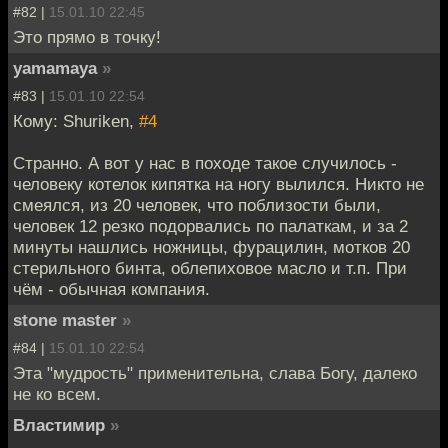
#82 |
15.01.10 22:45
Это прямо в точку!
yamamaya
»
#83 |
15.01.10 22:54
Кому: Shuriken,
#4
Странно. А вот у нас в походе такое случилось -
человеку котелок кипятка на ногу вылился. Никто не
смеялся, из 20 человек, что поблизости были,
человек 12 резко подорвались по палаткам, и за 2
минуты нашлись ножницы, фурацилин, мотков 20
стерильного бинта, облепиховое масло и т.п. При
чём - обычная компания.
stone master
»
#84 |
15.01.10 22:54
Эта "мудрость" применительна, слава Богу, далеко
не ко всем.
Властимир
»