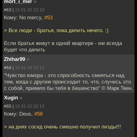
mort_i_mer
»
#63 |
15.01.10 22:10
Кому: No mercy,
#53
> Все люди - братья, пока делить нечего. :)
Если братья живут в одной квартире - им всегда
будет что делить
Zhihar99
»
#64 |
15.01.10 22:12
"Чувство юмора - это спрособность смеяться над
тем, когда с другим происходит то, что, случись это
с собой, привело бы тебя в бешенство" © Марк Твен.
Xugin
»
#65 |
15.01.10 22:12
Кому: Deus,
#59
> на днях сосед очень смешно получил пизды!!!