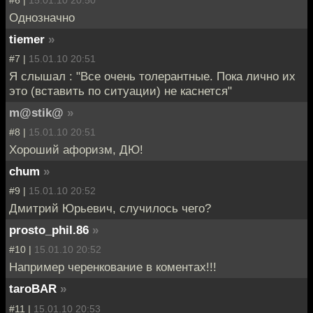
#6 |
15.01.10 20:50
Однозначно
tiemer
»
#7 |
15.01.10 20:51
Я слышал : "Все очень толерантные. Пока лично их
это (вставить по ситуации) не каснется"
m@stik@
»
#8 |
15.01.10 20:51
Хороший афоризм, ДЮ!
chum
»
#9 |
15.01.10 20:52
Дмитрий Юрьевич, случилось чего?
prosto_phil.86
»
#10 |
15.01.10 20:52
Например черенкование в коментах!!!
taroBAR
»
#11 |
15.01.10 20:53