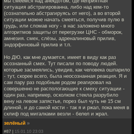
мы смеёмся над анекдотом, где неприятная
ситуация абстрагированна, либо над кем-то
(сознательно абстрагируясь от него), а во второй
ситуации можне начать смеяться, получив пулю в
грудь, или сломав ногу - в нас заложено много
алгоритмов защиты от перегрузки ЦНС - обморок,
амнезия. смех, слёзы, адреналиновый прилив,
эндорфиновый прилив и т.п.
Но ДЮ, как мне думается, имеет в виду как раз
осознанный смех. Тут писали по поводу людей.
которые засмеялись, увидив, как человека ошпарило
- тут, скорее всего, была неосознанная реакция. Я и
сам пару раз подобным родом реагировал на
совершенно не распологающие к смеху ситуации -
один раз, например, осколком стекла разрубило
вену на левом запястье, порез был чуть не 15 см
длиной, и до самой кости - так я и ржал, пока меня в
склиф под мигалками везли - белел и жрал.
зелёный
»
#87 |
15.01.10 23:03