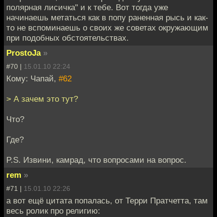
полярная лисичка" и к тебе. Вот тогда уже
начинаешь метаться как в попу раненная рысь и как-
то не вспоминаешь о своих же советах окружающим
при подобных обстоятельствах.
ProstoJa
»
#70 |
15.01.10 22:24
Кому: Чапай,
#62
> А зачем это тут?
Что?
Где?
P.S. Извини, камрад, что вопросами на вопрос.
rem
»
#71 |
15.01.10 22:26
а вот ещё цитата попалась, от Терри Пратчетта, там
весь ролик про религию: