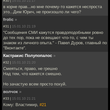
#30 |
15.01.10 21:17
в корне прав...но мне почему-то кажется неспроста
это...Дим Юрич, не произошло ли чего?
frolic
»
#31 |
15.01.10 21:19
"Сообщения СМИ кажутся правдоподобными ровно
до тех пор, пока не освещают что-то, с чем ты
знаком из личного опыта." - Павел Дуров, главный по
"Вконтакте".
Кастракис Полупопалос
»
#32 |
15.01.10 21:20
Смеяться, право, не грешно
Над тем, что кажется смешно.
Но зачастую всем просто похуй.
волчок
»
#33 |
15.01.10 21:21
Кому: Властимир,
#21