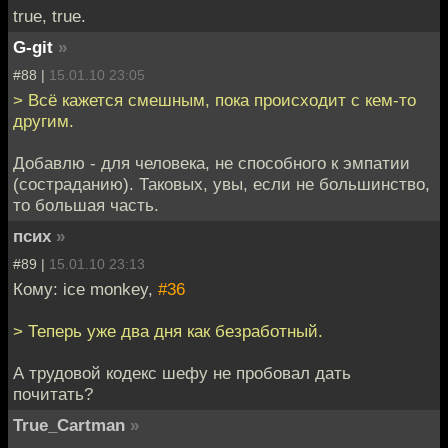
true, true.
G-git
»
#88 |
15.01.10 23:05
> Всё кажется смешным, пока происходит с кем-то
другим.
Добавлю - для человека, не способного к эмпатии
(состраданию). Таковых, увы, если не большинство,
то большая часть.
псих
»
#89 |
15.01.10 23:13
Кому: ice monkey,
#36
> Теперь уже два дня как безработный.
А трудовой кодекс шефу не пробовал дать
почитать?
True_Cartman
»