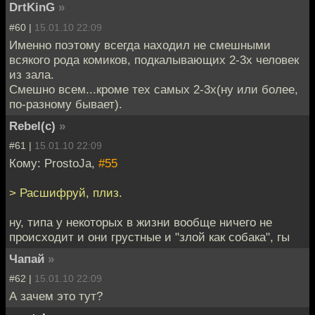
DrtKinG
»
#60 |
15.01.10 22:09
Именно поэтому всегда находил не смешными
всякого рода комиков, подкалывающих 2-3х человек
из зала.
Смешно всем...кроме тех самых 2-3х(ну или более,
по-разному бывает).
Rebel(c)
»
#61 |
15.01.10 22:09
Кому: ProstoJa,
#55
> Расшифруй, плиз.
ну, типа у некоторых в жизни вообще ничего не
происходит и они грустные и "злой как собака", гы
Чапай
»
#62 |
15.01.10 22:09
А зачем это тут?