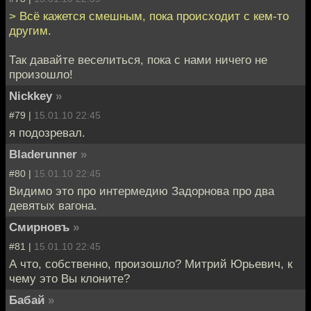
> Всё кажется смешным, пока происходит с кем-то
другим.
Так давайте веселиться, пока с нами ничего не
произошло!
Nickkey
»
#79 |
15.01.10 22:45
я подозревал.
Bladerunner
»
#80 |
15.01.10 22:45
Видимо это про интермедию Задорнова про два
девятых вагона.
Смирновъ
»
#81 |
15.01.10 22:45
А что, собственно, произошло? Митрий Юрьевич, к
чему это Вы клоните?
Бабай
»