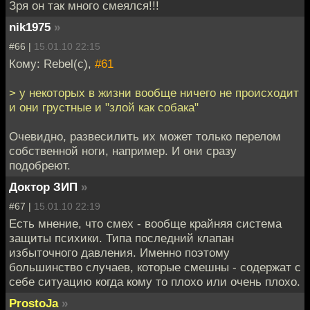
Зря он так много смеялся!!!
nik1975
»
#66 |
15.01.10 22:15
Кому: Rebel(c),
#61
> у некоторых в жизни вообще ничего не происходит
и они грустные и "злой как собака"
Очевидно, развесилить их может только перелом
собственной ноги, например. И они сразу
подобреют.
Доктор ЗИП
»
#67 |
15.01.10 22:19
Есть мнение, что смех - вообще крайняя система
защиты психики. Типа последний клапан
избыточного давления. Именно поэтому
большинство случаев, которые смешны - содержат с
себе ситуацию когда кому то плохо или очень плохо.
ProstoJa
»