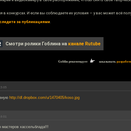
ия в конкурсах. И если вы соблюдаете их условия — у вас может всё пол
следите за публикациями
.
Смотри ролики Гоблина на
канале Rutube
Goblin рекомендует
заказывать
разработ
15:05
авную
http://dl.dropbox.com/u/1470405/koso.jpg
16:01
о мастеров хассельблада!!!