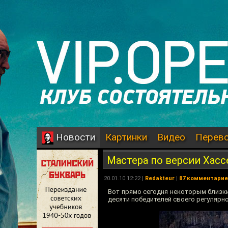
Картинки
Видео
Перев
Новости
Мастера по версии Хас
20.01.10 12:22 |
Redakteur
|
87 комментари
Вот прямо сегодня некоторым близк
десяти победителей своего регулярног