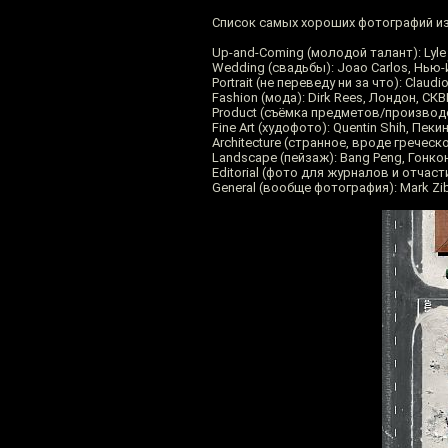
Список самых хороших фотографий из
Up-and-Coming (молодой талант): Lyl
Wedding (свадьбы): Joao Carlos, Нью
Portrait (не переведу ни за что): Clau
Fashion (мода): Dirk Rees, Лондон, СК
Product (съёмка предметов/производс
Fine Art (худофото): Quentin Shih, Пеки
Architecture (странное, вроде греческ
Landscape (пейзаж): Bang Peng, Гонко
Editorial (фото для журналов и отчаст
General (вообще фотография): Mark Zi