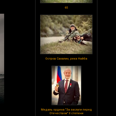
65
Остров Сахалин, река Найба
Медаль ордена "За заслуги перед
Отечеством" II степени