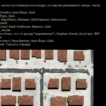
 числа поступивших на конкурс, по версии уважаемого жюри, таков:
e Owerko, Нью-Йорк, США
-Йорк, США
dio Napolitano, Майами, США/Каракас, Венесуэла
ВБиСИ
тва): Mark Holthusen, Фриско, США
н, Китай
ое слово, что-то вроде "надземелья"): Stephan Zirwes, Штутгарт, ФРГ
нг
и газет): Nina Berman, Нью-Йорк, США
bert, Торонто, Канада