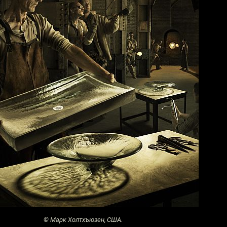
© Марк Холтхъюзен, США.