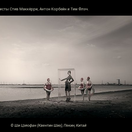
сты Стив Маккёрри, Антон Корбейн и Тим Флэч.
© Ши Цзяофан (Квентин Ших), Пекин, Китай