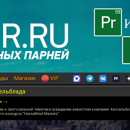
оды
Магазин
VIP
сельблада
ев
»
»
им к светосильной тематике гражданам известная компания Хассельбл
о конкурса "Hasselblad Masters".