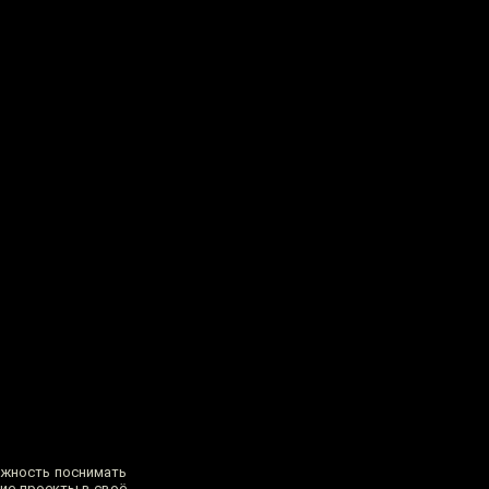
ожность поснимать
кие проекты в своё