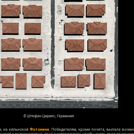
© Штефан Цирвес, Германия.
е, на кёльнской
Фотокине
. Победителям, кроме почёта, выпала возм
енарий и видеокамеру в своё распоряжение, чтобы снять свои творчес