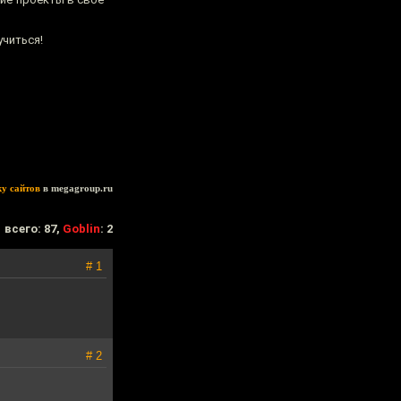
учиться!
ку сайтов
в megagroup.ru
всего: 87,
Goblin
: 2
# 1
# 2