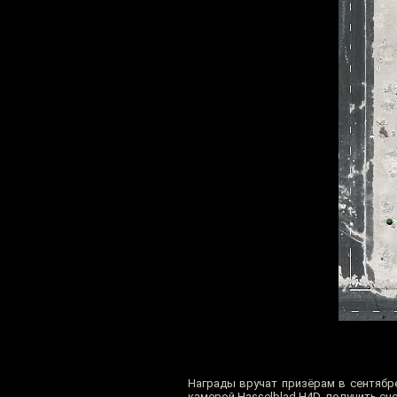
Награды вручат призёрам в сентябр
камерой Hasselblad H4D, получить сц