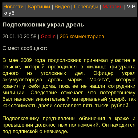
Новости
|
Картинки
|
Видео
|
Переводы
|
Магазин
|
VIP
клуб
Подполковник украл дрель
20.01.10 20:58
|
Goblin
|
266 комментариев
С мест сообщают:
В мае 2009 года подполковник принимал участие в
обыске, который проводился в жилище фигуранта
одного из уголовных дел. Офицер украл
аккумуляторную дрель марки "Макита", которую
хранил у себя дома, пока ее не нашли сотрудники
милиции. Следствие отмечает, что потерпевшему
был нанесен значительный материальный ущерб, так
как стоимость дрели составляет пять тысяч рублей.
Подполковнику предъявлены обвинения в краже и
превышении должностных полномочий. Он находится
под подпиской о невыезде.