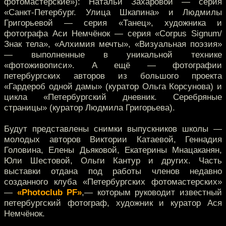
фотомастерские»): Натальи Захаровой — серия
«Санкт-Петербург. Улица Шкапина» и Людмилы
Григорьевой — серия «Танец», художника и
фотографа Аси Немчёнок — серия «Corpus Signum/
Знак тела», «Алхимия мечты», «Визуальная поэзия»
— выполненные в уникальной технике
«фотоживописи». А ещё — фотографии
петербургских авторов из большого проекта
«Гардероб одной дамы» (куратор Ольга Корсунова) и
цикла «Петербургский дневник. Серебряные
страницы» (куратор Людмила Григорьева).
Будут представлены снимки выпускников школы —
молодых авторов Виктории Катаевой, Геннадия
Головина, Елены Дьяковой, Екатерины Мнацаканян,
Юли Шестовой, Ольги Кантур и других. Часть
выставки отдана под работы членов недавно
созданного клуба «Петербургских фотомастерских»
—
«Photoclub PF»
,— которым руководит известный
петербургский фотограф, художник и куратор Ася
Немчёнок.