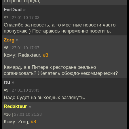
стороны города)
FerDiad
»
#7 |
27.01.10 17:03
Спасибо за новость, а то местные новости часто
пропускаю ) Постараюсь непременно посетить.
Zorg
»
#8 |
27.01.10 17:07
Кому: Redakteur,
#3
Камард. а в Питере к ресторане реально
организовать? Желатель обоюдо-некоммерчески?
ttu
»
#9 |
27.01.10 19:43
Надо будет на выходных заглянуть.
Redakteur
»
#10 |
27.01.10 21:23
Кому: Zorg,
#8