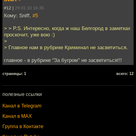
#12 |
29.01.10 16:35
Кому: Sniff,
#5
> > P.S. Интересно, когда ж наш Белгород в заметках
проскочит, уже вою :)
>
> Главное нам в рубрике Криминал не засветиться.
главное - в рубрике "За бугром" не засветиться!!!
cтраницы: 1
всего: 12
полезные ссылки
Канал в Telegram
Канал в MAX
Группа в Контакте