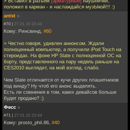
> Вставил в разъем
[арматурные]
наушнички,
положил в карман - и наслаждайся музЫкой!!! :)
antst
»
#70 |
27.01.10 23:44
Кому: Ринсвинд,
#60
> Честно говоря, удивлен аннонсом. Ждали
полноценный компьютер, а получили iPod Touch на
стероидах. На фоне HP Slate с полноценной ОС на
борту, представленного на пару недель раньше на
CES2010 выглядит, на мой взгляд, слабо.
Чем Slate отличается от кучи других плашетников
под винду? Ну чтоб его анонс выделять.
Есть ли сомнения в том, каких девайсов больше
будет продано? :)
Фесс
»
#71 |
27.01.10 23:44
Кому: prosto_phil.86,
#40