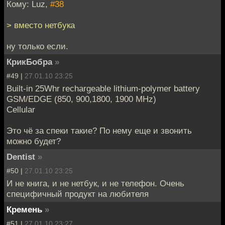
Кому: Luz,
#38
> вместо нетбука
ну только если.
КрикБобра
»
#49 |
27.01.10 23:25
Built-in 25Whr rechargeable lithium-polymer battery
GSM/EDGE (850, 900,1800, 1900 MHz)
Cellular
Это чё за спеки такие? По нему еще и звонить
можно будет?
Dentist
»
#50 |
27.01.10 23:25
И не книга, и не нетбук, и не телефон. Очень
специфичный продукт на любителя
Кремень
»
#51 |
27.01.10 23:27