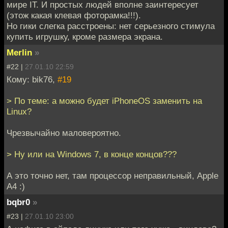
мире IT. И простых людей вполне заинтересует
(этож какая клевая фоторамка!!!).
Но гики слегка расстроены: нет серьезного стимула
купить игрушку, кроме размера экрана.
Merlin
»
#22 |
27.01.10 22:59
Кому: bik76,
#19
> По теме: а можно будет iPhoneOS заменить на
Linux?
Чрезвычайно маловероятно.
> Ну или на Windows 7, в конце концов???
А это точно нет, там процессор неправильный, Apple
A4 :)
bqbr0
»
#23 |
27.01.10 23:00