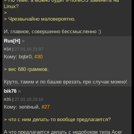
> По теме: а можно будет iPhoneOS заменить на
Linux?
>
> Чрезвычайно маловероятно.
И, главное, совершенно бессмысленно :)
Rus[H]
»
#34 |
27.01.10 23:07
Кому: bqbr0,
#30
> вес 680 граммов.
Круто, таким и по башке врезать при случае можно!
bik76
»
#35 |
27.01.10 23:10
Кому: зелёный,
#27
> что с ним делать-то вообще предлагается?
А что предлагается делать с недобуком типа Acer