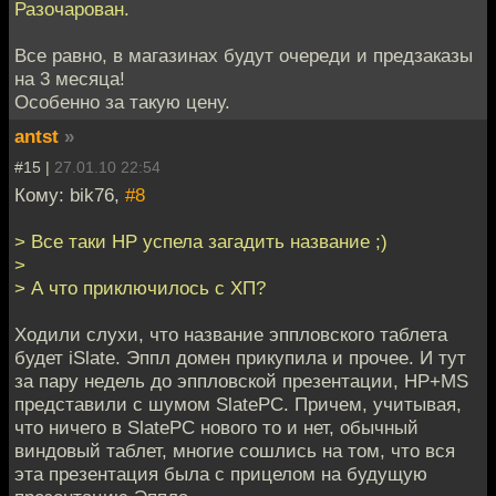
Разочарован.
Все равно, в магазинах будут очереди и предзаказы
на 3 месяца!
Особенно за такую цену.
antst
»
#15 |
27.01.10 22:54
Кому: bik76,
#8
> Все таки HP успела загадить название ;)
>
> А что приключилось с ХП?
Ходили слухи, что название эппловского таблета
будет iSlate. Эппл домен прикупила и прочее. И тут
за пару недель до эппловской презентации, HP+MS
представили с шумом SlatePC. Причем, учитывая,
что ничего в SlatePC нового то и нет, обычный
виндовый таблет, многие сошлись на том, что вся
эта презентация была с прицелом на будущую