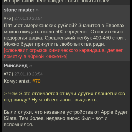
Но при такой цене найдёт своих почитателей.
stone master
»
#76 |
27.01.10 23:54
Пятьсот американских рублей? Значится в Европах
можно ожидать около 500 евроденег. Относительно
недорогая цацка. Средненький нетбук 400-450 стоит.
Можно будет прикупить любопытства ради.
[слюнявит огрызок химического карандаша, делает
пометку в ч0рной книжечке]
Ринсвинд
»
#77 |
27.01.10 23:54
Кому: antst,
#70
> Чем Slate отличается от кучи других плашетников
под винду? Ну чтоб его анонс выделять.
Были слухи, что название устройства от Apple будет
iSlate. Тем более, недавно анонс был - вот и
вспомнился.