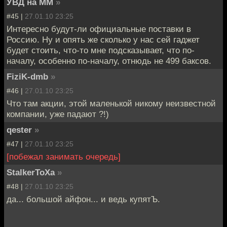
УВД на ММ
»
#45 |
27.01.10 23:25
Интересно будут-ли официальные поставки в
Россию. Ну и опять же сколько у нас сей гаджет
будет стоить, что-то мне подсказывает, что по-
началу, особенно по-началу, отнюдь не 499 баксов.
FiziK-dmb
»
#46 |
27.01.10 23:25
Что там акции, этой маленькой никому неизвестной
компании, уже падают ?!)
qester
»
#47 |
27.01.10 23:25
[побежал занимать очередь]
StalkerToXa
»
#48 |
27.01.10 23:25
да... большой айфон... и ведь купятЪ.