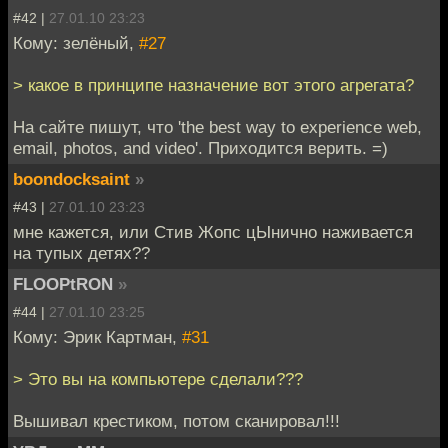
#42 |
27.01.10 23:23
Кому: зелёный,
#27
> какое в принципе назначение вот этого агрегата?
На сайте пишут, что 'the best way to experience web,
email, photos, and video'. Приходится верить. =)
boondocksaint
»
#43 |
27.01.10 23:23
мне кажется, или Стив Жопс цЫнично наживается
на тупых детях??
FLOOPtRON
»
#44 |
27.01.10 23:25
Кому: Эрик Картман,
#31
> Это вы на компьютере сделали???
Вышивал крестиком, потом сканировал!!!