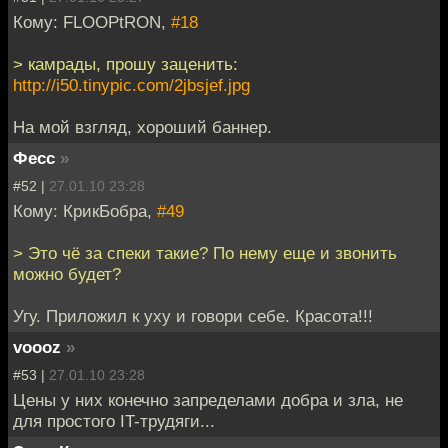
Кому: FLOOPtRON,
#18
> камрады, прошу заценить:
http://i50.tinypic.com/2jbsjef.jpg
На мой взгляд, хороший баннер.
Фесс
»
#52 |
27.01.10 23:28
Кому: КрикБобра,
#49
> Это чё за спеки такие? По нему еще и звонить
можно будет?
Угу. Приложил к уху и говори себе. Красота!!!
voooz
»
#53 |
27.01.10 23:28
Цены у них конечно запределами добра и зла, не
для простого IT-трудяги...