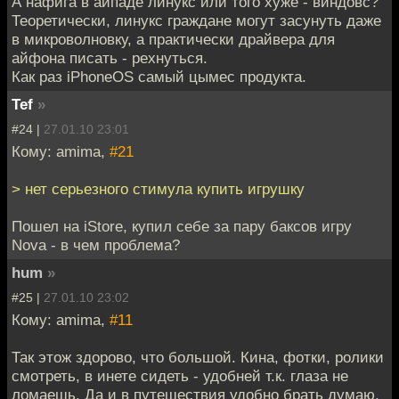
А нафига в айпаде линукс или того хуже - виндовс?
Теоретически, линукс граждане могут засунуть даже
в микроволновку, а практически драйвера для
айфона писать - рехнуться.
Как раз iPhoneOS самый цымес продукта.
Tef
»
#24 |
27.01.10 23:01
Кому: amima,
#21
> нет серьезного стимула купить игрушку
Пошел на iStore, купил себе за пару баксов игру
Nova - в чем проблема?
hum
»
#25 |
27.01.10 23:02
Кому: amima,
#11
Так этож здорово, что большой. Кина, фотки, ролики
смотреть, в инете сидеть - удобней т.к. глаза не
ломаешь. Да и в путешествия удобно брать думаю,