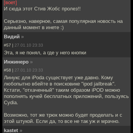
[воет]
И сюда этот Стив Жобс пролез!!
Серьезно, наверное, самая популярная новость на
данный момент в инете :)
Видий
»
#57 |
27.01.10 23:33
Эта, я не понял, а где у него кнопки
Инжинеро
»
#58 |
27.01.10 23:33
Линукс для iPoda существует уже давно. Кому
любопытно вбейте в поисковике "ipod jailbreak".
Кстати, "отхаченный" таким образом iPOD можно
пополнять кучей бесплатных приложений, пользуясь
Cydia.
Возможно, тот же трюк можно будет проделать и с
этой штукой. Если да, то все не так уж и мрачно.
kastet
»