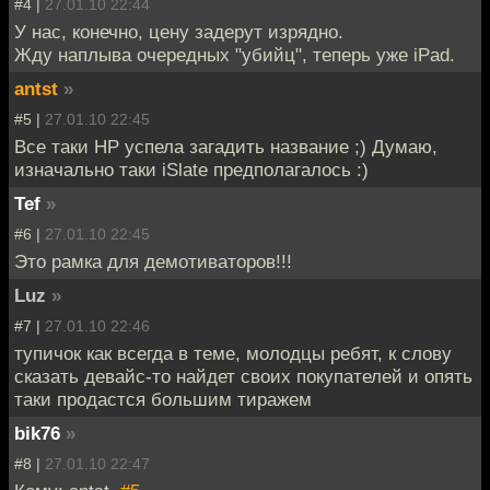
#4 |
27.01.10 22:44
У нас, конечно, цену задерут изрядно.
Жду наплыва очередных "убийц", теперь уже iPad.
antst
»
#5 |
27.01.10 22:45
Все таки HP успела загадить название ;) Думаю,
изначально таки iSlate предполагалось :)
Tef
»
#6 |
27.01.10 22:45
Это рамка для демотиваторов!!!
Luz
»
#7 |
27.01.10 22:46
тупичок как всегда в теме, молодцы ребят, к слову
сказать девайс-то найдет своих покупателей и опять
таки продастся большим тиражем
bik76
»
#8 |
27.01.10 22:47