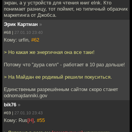
экран, а у устройств для чтения книг eInk. Кто
понимает разницу, тот поймет, но типичный образчик
маркетинга от Джобса.
Эрик Картман
»
#68 |
27.01.10 23:40
Кому: urfin,
#62
> Но какая же энергичная она все таки!
Потому что "дура селл" - работает в 10 раз дольше!
> На Майдан ее родимый решили покуситься.
Единственым разрешённым сайтом скоро станет
odnomajdanniki.gov
bik76
»
#69 |
27.01.10 23:43
Кому: Rus
[H]
,
#55