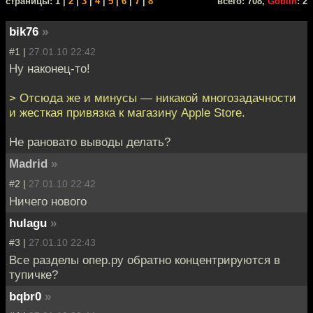
cтраницы: 1 |
2
|
3
|
4
|
5
|
6
|
7
|
8
всего: 708,
Goblin
: 2
bik76
»
#1 |
27.01.10 22:42
Ну наконец-то!
> Отсюда же и минусы — никакой многозадачности
и жесткая привязка к магазину Apple Store.
Не рановато выводы делать?
Madrid
»
#2 |
27.01.10 22:42
Ничего нового
hulagu
»
#3 |
27.01.10 22:43
Все разделы опер.ру обратно концентрируются в
тупичке?
bqbr0
»