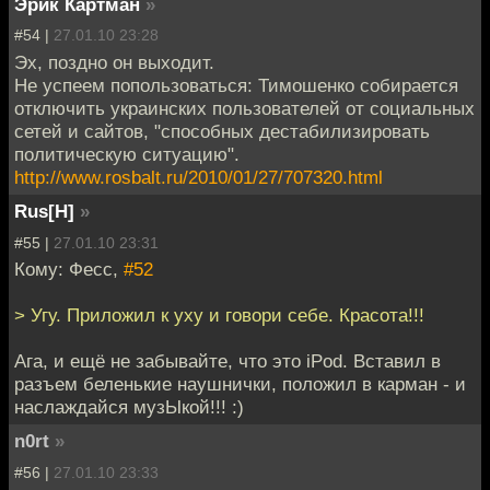
Эрик Картман
»
#54 |
27.01.10 23:28
Эх, поздно он выходит.
Не успеем попользоваться: Тимошенко собирается
отключить украинских пользователей от социальных
сетей и сайтов, "способных дестабилизировать
политическую ситуацию".
http://www.rosbalt.ru/2010/01/27/707320.html
Rus[H]
»
#55 |
27.01.10 23:31
Кому: Фесс,
#52
> Угу. Приложил к уху и говори себе. Красота!!!
Ага, и ещё не забывайте, что это iPod. Вставил в
разъем беленькие наушнички, положил в карман - и
наслаждайся музЫкой!!! :)
n0rt
»
#56 |
27.01.10 23:33