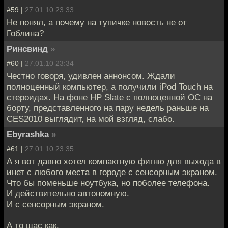
#59 |
27.01.10 23:33
Не понял, а почему на тупичке новость не от
Гоблина?
Ринсвинд
»
#60 |
27.01.10 23:34
Честно говоря, удивлен аннонсом. Ждали
полноценный компьютер, а получили iPod Touch на
стероидах. На фоне HP Slate с полноценной ОС на
борту, представленного на пару недель раньше на
CES2010 выглядит, на мой взгляд, слабо.
Ebyrashka
»
#61 |
27.01.10 23:35
А я вот давно хотел компактную фигню для выхода в
инет с любого места в городе с сенсорным экраном.
Что бы поменьше ноутбука, но поболее телефона.
И действительно автономную.
И с сенсорным экраном.
А то щас как.