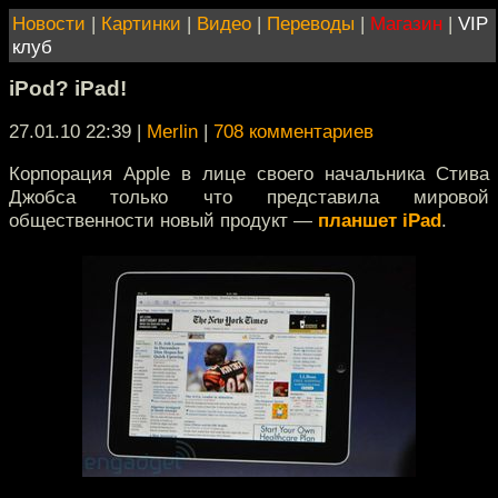
Новости
|
Картинки
|
Видео
|
Переводы
|
Магазин
|
VIP
клуб
iPod? iPad!
27.01.10 22:39
|
Merlin
|
708 комментариев
Корпорация Apple в лице своего начальника Стива
Джобса только что представила мировой
общественности новый продукт —
планшет iPad
.