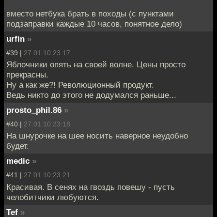
вместо нетбука брать в походы (с пунктами
подзаправки каждые 10 часов, понятное дело)
urfin
»
#39 |
27.01.10 23:17
Яблочники опять на своей волне. Цены просто
прекрасны.
Ну а как же?! Революционный продукт.
Ведь никто до этого не додумался раньше...
prosto_phil.86
»
#40 |
27.01.10 23:18
На шнурочке на шее носить наверное неудобно
будет.
medic
»
#41 |
27.01.10 23:21
Красивая. В сенях на гвоздь повешу - пусть
челобитчики любуются.
Tef
»