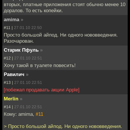
вторых, платные приложения стоят обычно менее 10
доралов. То есть копейки.
amima
»
#11 |
27.01.10 22:50
Просто большой айпод. Ни одного нововведения.
Разочарован.
Старик Пфуль
»
#12 |
27.01.10 22:51
Хочу такой в туалете повесить!
Равилич
»
#13 |
27.01.10 22:51
[побежал продавать акции Apple]
Merlin
»
#14 |
27.01.10 22:51
Кому: amima,
#11
> Просто большой айпод. Ни одного нововведения.