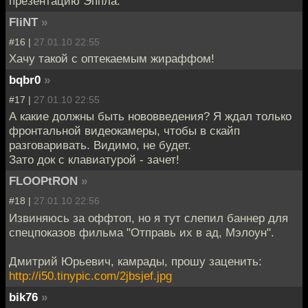
презентацию Эппла.
FliNT
»
#16 |
27.01.10 22:55
Хачу такой с оптекаемым жираффом!
bqbr0
»
#17 |
27.01.10 22:55
А какие должны быть нововведения? Я ждал только
фронтальной видеокамеры, чтобы в скайп
разговаривать. Видимо, не будет.
Зато док с клавиатурой - зачет!
FLOOPtRON
»
#18 |
27.01.10 22:56
Извиняюсь за оффтоп, но я тут слепил баннер для
спецпоказов фильма "Отправь их в ад, Мэлоун".
Дмитрий Юрьевич, камрады, прошу заценить:
http://i50.tinypic.com/2jbsjef.jpg
bik76
»