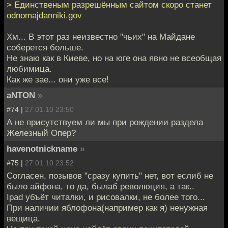
> Единственым разрешённым сайтом скоро станет
odnomajdanniki.gov
Хм... В этот раз неизвестно "чьих" на Майдане
соберется больше.
Не знаю как в Киеве, но на юге она явно не всеобщая
любимица.
Как же зае... они уже все!
aNTON
»
#74 |
27.01.10 23:50
А не присутствуем ли мы при рождении раздела
Железный Опер?
havenotnickname
»
#75 |
27.01.10 23:52
Согласен, позывов "сразу купить" нет, вот еслиб не
было айфона, то да, былаб революция, а так..
Ipad убъёт читалки, и рисовалки, не более того...
При наличии яблофона(например как я) ненужная
вещица.