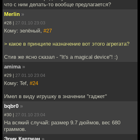
что с ним делать-то вообще предлагается?
Merlin
»
#28 |
27.01.10 23:03
Кому: зелёный,
#27
> какое в принципе назначение вот этого агрегата?
Стив же ясно сказал - "It's a magical device"! :)
amima
»
#29 |
27.01.10 23:04
Кому: Tef,
#24
Имел в виду игрушку в значении "гаджет"
bqbr0
»
#30 |
27.01.10 23:04
На всякий случай: размер 9.7 дюймов, вес 680
граммов.
Эрик Картман
»