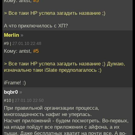
Кому: antst,
#5
> Все таки HP успела загадить название ;)
А что приключилось с ХП?
Merlin
»
#9 |
27.01.10 22:48
Кому: antst,
#5
> Все таки HP успела загадить название ;) Думаю,
изначально таки iSlate предполагалось :)
iFrame! :)
bqbr0
»
#10 |
27.01.10 22:50
При правильной организации процесса,
многозадачность нафиг не уперлась.
Насчет приложений - будем посмотреть. Во-первых,
на ипаде пойдут все приложения с айфона, а их
тыщи. Даже бесплатных хватит на почти все. А во-