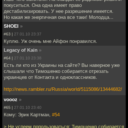
покуситься. Она одна имеет право
дестабилизировать. У нее разрешение имеется.
Но какая же энергичная она все таки! Молодца...
SHOEI
»
#63 |
27.01.10 23:37
Куплю. Уж очень мне Айфон понравился.
Legacy of Kain
»
#64 |
27.01.10 23:38
Есть ли кто из Украины на сайте? Вы наверное уже
слышали что Тимошенко собирается отрезать
украинцев от Контакта и одноклассников.
http://news.rambler.ru/Russia/world/5115086/13444682/
voooz
»
#65 |
27.01.10 23:40
Кому: Эрик Картман,
#54
> Не успеем попользоваться: Тимошенко собирается