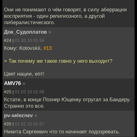
Они не понимают о чём говорят, в силу аберрации
восприятия - один религиозного, а другой
либералистического.
Док_Судоплатов
»
#24 |
01.02.10 01:56
Кому: Kotovskii,
#13
> Так почему же такое говно у него выходит?
Цвет нации, епт!
AMV76
»
#25 |
01.02.10 01:56
Кстати, в конце Познер Ющенку отругал за Бандеру.
Странно это все.
pv-seleznev
»
#26 |
01.02.10 01:57
Никита Сергеевич что то начинает подозревать.