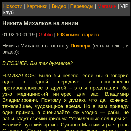
Новости
|
Картинки
|
Видео
|
Переводы
|
Магазин
|
VIP
клуб
Никита Михалков на линии
01.02.10 01:19
|
Goblin
|
698 комментариев
Никита Михалков в гостях у
Познера
(есть и текст, и
видео):
В.ПОЗНЕР: Вы так думаете?
Н.МИХАЛКОВ: Было бы нелепо, если бы я говорил
одно в одной передаче и совершенно
противоположное в другой – это я представлял бы
узко медицинский интерес для вас, Владимир
Владимирович. Поэтому я думаю, что да, конечно,
тяжелейшее, чудовищное время. Но я вам приведу
один пример, а оценивайте как угодно — рабы, не
рабы. Идут съемки фильма "Утомленные солнцем-2".
Великий русский артист Суханов Максим играет роль
Сталина. Сидит группа, которая ждет артиста на