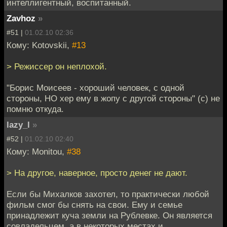
интеллигентный, воспитанный.
Zavhoz
»
#51 |
01.02.10 02:36
Кому: Kotovskii,
#13
> Режиссер он неплохой.
"Борис Моисеев - хороший человек, с одной
стороны, НО хер ему в жопу с другой стороны" (с) не
помню откуда.
lazy_l
»
#52 |
01.02.10 02:40
Кому: Monitou,
#38
> На другое, наверное, просто денег не дают.
Если бы Михалков захотел, то практически любой
фильм смог бы снять на свои. Ему и семье
принадлежит куча земли на Рублевке. Он является
совладельцем, а в некоторых местах и