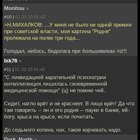
Monitou
»
#10 |
01.02.10 01:42
>Н.МИХАЛКОВ: ...У меня не было ни одной премии
при советской власти, моя картина "Родня"
пролежала на полке три года...
Голодал, небось, бедолага при большевиках-то!!!
bik76
»
#11 |
01.02.10 01:46
"С ликвидацией карательной психиатрии
интеллигенция лишилась своевременной
медицинской помощи" (ц) не помню чей.
Сидит, нагло врёт и не краснеет. В лицо врёт! Да что
там говорить -- он и его родня -- пауки в банке, ей-
богу, крыса на крысе, если почитать.
До седьмого колена, нах, такое корчевать надо.
Dark_North
»