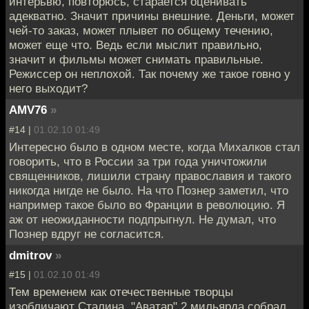
интерьвю, повторюсь, старается оценивать
адекватно. Значит причины внешние. Деньги, может
чей-то заказ, может плывет по общему течению,
может еще что. Ведь если мыслит правильно,
значит и фильмы может снимать правильные.
Режиссер он неплохой. Так почему же такое говно у
него выходит?
AMV76
»
#14 |
01.02.10 01:49
Интересно было в одном месте, когда Михалков стал
говорить, что в России за три года уничтожили
священников, лишили страну православия и такого
никогда нигде не было. На что Познер заметил, что
например такое было во Франции в революцию. Я
аж от неожиданности подпрыгнул. Не думал, что
Познер вдруг не согласится.
dmitrov
»
#15 |
01.02.10 01:49
Тем временем как отечественные творцы
изобличают Сталина, "Аватар" 2 мильярда собрал.