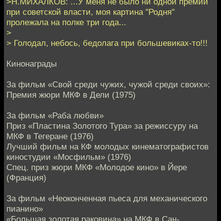
>Н.МИХАЛКОВ: ...У меня не было ни одной премии
при советской власти, моя картина "Родня"
пролежала на полке три года...
>
> Голодал, небось, бедолага при большевиках-то!!!
Кинонаграды
За фильм «Свой среди чужих, чужой среди своих»:
Премия жюри МКФ в Дели (1975)
За фильм «Раба любви»
Приз «Пластина Золотого Тура» за режиссуру на
МКФ в Тегеране (1976)
Лучший фильм на КФ молодых кинематографистов
киностудии «Мосфильм» (1976)
Спец. приз жюри МКФ «Молодое кино» в Йере
(Франция)
За фильм «Неоконченная пьеса для механического
пианино»
«Большая золотая раковина» на МКФ в Сан-