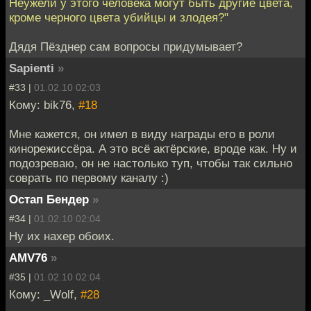
Неужели у этого человека могут быть другие цвета,
кроме черного цвета убийцы и злодея?"
Дядя Пёзднер сам вопросы придумывает?
Sapienti
»
#33 |
01.02.10 02:03
Кому: bik76,
#18
Мне кажется, он имел в виду награды его в роли
кинорежиссёра. А это всё актёрские, вроде как. Ну и
подозреваю, он не настолько туп, чтобы так сильно
соврать по первому каналу :)
Остап Бендер
»
#34 |
01.02.10 02:04
Ну их нахер обоих.
AMV76
»
#35 |
01.02.10 02:04
Кому: _Wolf,
#28