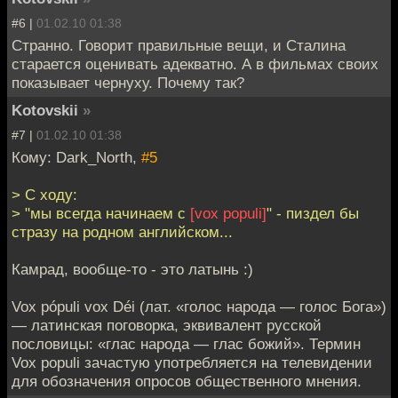
#6 |
01.02.10 01:38
Странно. Говорит правильные вещи, и Сталина
старается оценивать адекватно. А в фильмах своих
показывает чернуху. Почему так?
Kotovskii
»
#7 |
01.02.10 01:38
Кому: Dark_North,
#5
> C ходу:
> "мы всегда начинаем с
[vox populi]
" - пиздел бы
стразу на родном английском...
Камрад, вообще-то - это латынь :)
Vox pópuli vox Déi (лат. «голос народа — голос Бога»)
— латинская поговорка, эквивалент русской
пословицы: «глас народа — глас божий». Термин
Vox populi зачастую употребляется на телевидении
для обозначения опросов общественного мнения.