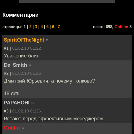
Комментарии
cтраницы: 1 |
2
|
3
|
4
|
5
|
6
|
7
всего: 698,
Goblin
: 3
SpiritOfTheNight
»
#1 |
01.02.10 01:22
Уважение блин
De_Smith
»
#2 |
01.02.10 01:26
Дмитрий Юрьевич, а почему толково?
18 лет.
PAPAHOHI
»
#3 |
01.02.10 01:26
Встают перед эффективным менеджером.
Goblin
»