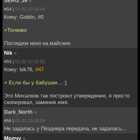
SERG_39
»
#54 |
01.02.10 02:49
Кому: Goblin, #0
>Толково
Поглядим кино на майские
Nik
»
#55 |
01.02.10 02:51
Кому: bik76,
#47
> Если бы у бабушки... :)
Это Михалков так построил утверждение, я просто
скопировал, заменив имя.
Dark_North
»
#56 |
01.02.10 03:04
Не задалась у Пёзднера передача, не задалась...
Молчу
»