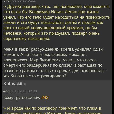
#45 |
01.02.10 02:27
> Другой разговор, что... вы понимаете, мне кажется,
что если бы Владимир Ильич Ленин при жизни
узнал, что его тело будет находиться на поверхности
земли и его будут показывать детям и людям как
просто некий неодушевленный предмет, он бы
человека, который это придумал, подверг очень
серьезному наказанию.
Меня в таких рассуждениях всегда удивлял один
момент. А вот если бы, скажем, Николай,
архиепископ Мир Ликийских, узнал, что после
смерти его раздербанят по кускам и растащат по
разным храмам в разных городах для поклонения -
как бы он на это отреагировал?
Kotovskii
»
#46 |
01.02.10 02:28
Кому: pv-seleznev,
#42
> И вроде как по разговору понимает, что плюя в
Сталина, попадают в Россию. Блин, не понимаю.