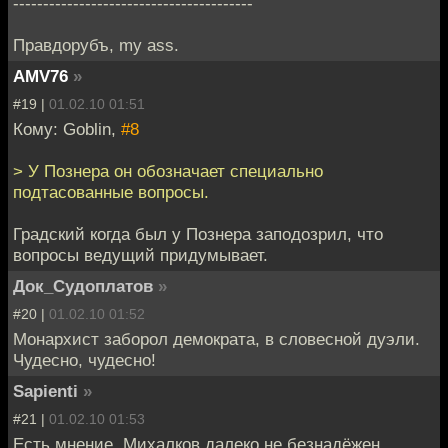
----------------------------------------
Правдорубъ, my ass.
AMV76
»
#19 |
01.02.10 01:51
Кому: Goblin,
#8
> У Познера он обозначает специально
подтасованные вопросы.
Градский когда был у Познера заподозрил, что
вопросы ведущий придумывает.
Док_Судоплатов
»
#20 |
01.02.10 01:52
Монархист заборол демократа, в словесной дуэли.
Чудесно, чудесно!
Sapienti
»
#21 |
01.02.10 01:53
Есть мнение, Михалков далеко не безнадёжен.