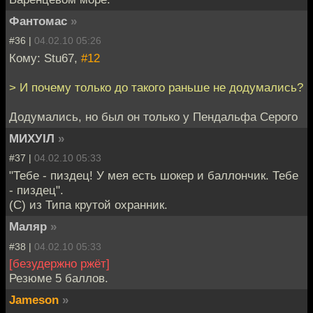
Фантомас
»
#36 |
04.02.10 05:26
Кому: Stu67,
#12
> И почему только до такого раньше не додумались?
Додумались, но был он только у Пендальфа Серого
МИХУIЛ
»
#37 |
04.02.10 05:33
"Тебе - пиздец! У мея есть шокер и баллончик. Тебе
- пиздец".
(С) из Типа крутой охранник.
Маляр
»
#38 |
04.02.10 05:33
[безудержно ржёт]
Резюме 5 баллов.
Jameson
»