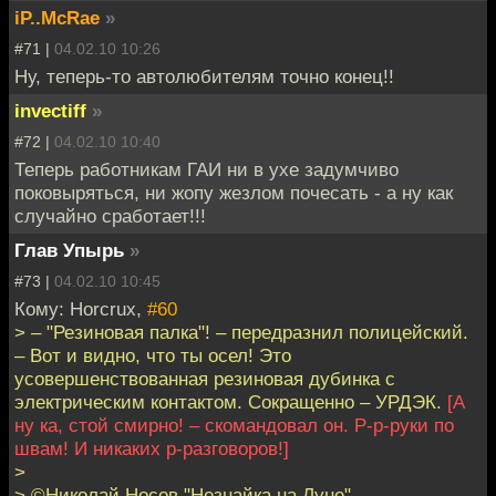
iP..McRae
»
#71 |
04.02.10 10:26
Ну, теперь-то автолюбителям точно конец!!
invectiff
»
#72 |
04.02.10 10:40
Теперь работникам ГАИ ни в ухе задумчиво
поковыряться, ни жопу жезлом почесать - а ну как
случайно сработает!!!
Глав Упырь
»
#73 |
04.02.10 10:45
Кому: Horcrux,
#60
> – "Резиновая палка"! – передразнил полицейский.
– Вот и видно, что ты осел! Это
усовершенствованная резиновая дубинка с
электрическим контактом. Сокращенно – УРДЭК.
[А
ну ка, стой смирно! – скомандовал он. Р-р-руки по
швам! И никаких р-разговоров!]
>
> ©Николай Носов "Незнайка на Луне"