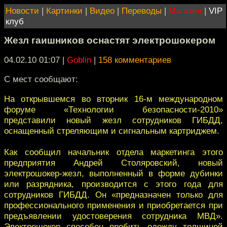
Новости
|
Картинки
|
Видео
|
Переводы
|
Магазин
|
VIP
клуб
Жезл гаишников оснастят электрошокером
04.02.10 01:07
|
Goblin
|
158 комментариев
С мест сообщают:
На открывшемся во вторник 16-м международном
форуме «Технологии безопасности-2010»
представили новый жезл сотрудников ГИБДД,
оснащенный стреляющим и сигнальным картриджем.
Как сообщил начальник отдела маркетинга этого
предприятия Андрей Столяровский, новый
электрошокер-жезл, выполненный в форме дубинки
или разрядника, производится с этого года для
сотрудников ГИБДД. Он «предназначен только для
профессионального применения и приобретается при
предъявлении удостоверения сотрудника МВД».
Электрошокер способен пробить одежду толщиной