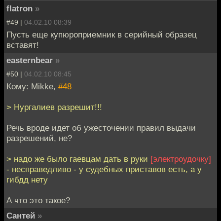
flatron
»
#49 |
04.02.10 08:39
Пусть еще купюроприемник в серийный образец
вставят!
easternbear
»
#50 |
04.02.10 08:45
Кому: Mikke,
#48
> Нургалиев разрешит!!!
Речь вроде идет об ужесточении правил выдачи
разрешений, не?
> надо же было гаевцам дать в руки
[электроудочку]
- несправедливо - у судебных приставов есть, а у
гибдд нету
А что это такое?
Сантей
»