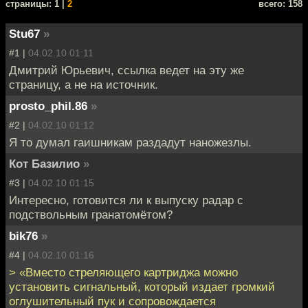
cтраницы: 1 |
2
всего: 158
Stu67
»
#1 |
04.02.10 01:11
Дмитрий Юрьевич, ссылка ведет на эту же
страницу, а не на источник.
prosto_phil.86
»
#2 |
04.02.10 01:12
Я то думал гаишникам раздадут наножезлы.
Кот Базилио
»
#3 |
04.02.10 01:15
Интересно, готовится ли к выпуску радар с
подствольным гранатомётом?
bik76
»
#4 |
04.02.10 01:16
> «Вместо стреляющего картриджа можно
установить сигнальный, который издает громкий
оглушительный пук и сопровождается