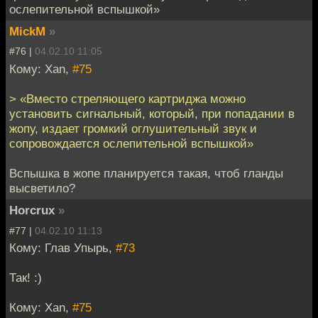
ослепительной вспышкой»
MickM
»
#76 |
04.02.10 11:05
Кому: Xan,
#75
> «Вместо стреляющего картриджа можно
установить сигнальный, который, при попадании в
жопу, издает громкий оглушительный звук и
сопровождается ослепительной вспышкой»
Вспышка в жопе планируется такая, чтоб гланды
высветило?
Horcrux
»
#77 |
04.02.10 11:13
Кому: Глав Упырь,
#73
Так! :)
Кому: Xan,
#75