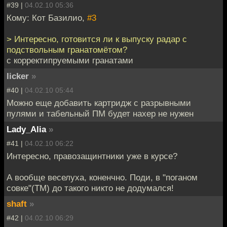
#39 |
04.02.10 05:36
Кому: Кот Базилио,
#3
> Интересно, готовится ли к выпуску радар с
подствольным гранатомётом?
с корректипруемыми гранатами
licker
»
#40 |
04.02.10 05:44
Можно еще добавить картридж с разрывными
пулями и табельный ПМ будет нахер не нужен
Lady_Alia
»
#41 |
04.02.10 06:22
Интересно, правозащинтники уже в курсе?
А вообще веселуха, коненчно. Поди, в "поганом
совке"(ТМ) до такого никто не додумался!
shaft
»
#42 |
04.02.10 06:29