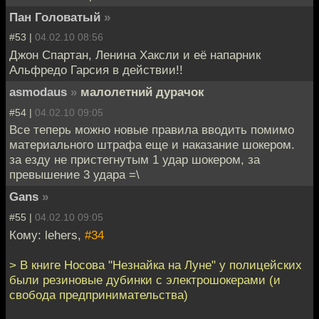
Пан Головатый
»
#53 |
04.02.10 08:56
Джон Спартан, Ленина Хаксли и её напарник
Альфредо Гарсия в действии!!
asmodaus
»
малолетний дурачок
#54 |
04.02.10 09:05
Все теперь можно новые правила вводить помимо
материального штрафа еще и наказание шокером.
за езду не пристегнутым 1 удар шокером, за
превышение 3 удара =\
Gans
»
#55 |
04.02.10 09:05
Кому: lehers,
#34
> В книге Носова "Незнайка на Луне" у полицейских
были резиновые дубинки с электрошокерами (и
свобода предпринимательства)