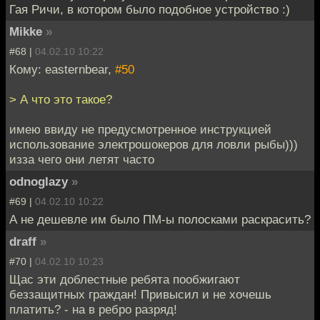
Гая Ричи, в котором было подобное устройство :)
Mikke
»
#68 |
04.02.10 10:22
Кому: easternbear,
#50
> А что это такое?
имею ввиду не предусмотренное инструкцией
использование электрошокеров для ловли рыбы)))
изза чего они летят часто
odnoglazy
»
#69 |
04.02.10 10:22
А не дешевле им было ПМ-ы полосками раскрасить?
draff
»
#70 |
04.02.10 10:23
Щас эти доблестные ребята пообжигают
беззащитных граждан! Привысил и не хочешь
платить? - на в ребро разряд!