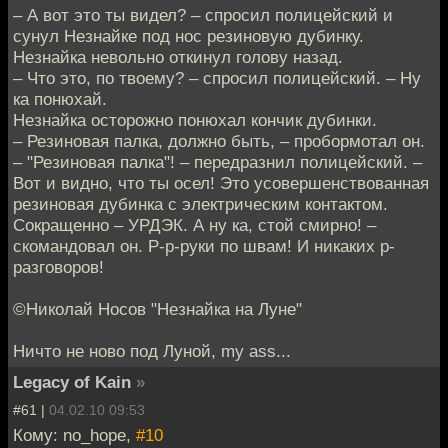
– А вот это ты видел? – спросил полицейский и
сунул Незнайке под нос резиновую дубинку.
Незнайка невольно откинул голову назад.
– Что это, по твоему? – спросил полицейский. – Ну
ка понюхай.
Незнайка осторожно понюхал кончик дубинки.
– Резиновая палка, должно быть, – пробормотал он.
– "Резиновая палка"! – передразнил полицейский. –
Вот и видно, что ты осел! Это усовершенствованная
резиновая дубинка с электрическим контактом.
Сокращенно – УРДЭК. А ну ка, стой смирно! –
скомандовал он. Р-р-руки по швам! И никаких р-
разговоров!
©Николай Носов "Незнайка на Луне"
Ничто не ново под Луной, my ass...
Legacy of Kain
»
#61 |
04.02.10 09:53
Кому: no_hope,
#10