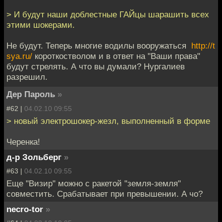
> И будут наши доблестные ГАЙцы шарашить всех
этими шокерами.
Не будут. Теперь многие водилы вооружаться
http://t
sya.ru/
короткостволом и в ответ на "Ваши права"
будут стрелять. А что вы думали? Нургалиев
разрешил.
Дер Пароль
»
#62 |
04.02.10 09:55
> новый электрошокер-жезл, выполненный в форме
Черенка!
д-р Зольберг
»
#63 |
04.02.10 09:55
Еще "Визир" можно с ракетой "земля-земля"
совместить. Срабатывает при превышении. А чо?
necro-tor
»