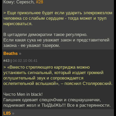
Кому: Cepesch,
#28
> Еще прикольнее будет если ударить элекрожезлом
человека со слабым сердцем - тогда может и труп
нарисоваться.
В цитадели демократии такое регулярно.
Если какая сука не уважает закон и представителей
закона - ее уважат тазером.
Beaths
»
#43 |
04.02.10 06:41
> «Вместо стреляющего картриджа можно
установить сигнальный, который издает громкий
оглушительный звук и сопровождается
ослепительной вспышкой», – пояснил Столяровский.
Чисто Men in black!
Гаишник одевает спецоч0чки и спецнаушнички,
поднимает жезл и ТЫДЫЖЬ!!! Все в растерянности.
L85
»