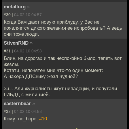
metallurg
»
#30 |
04.02.10 04:57
Когда Вам дают новую приблуду, у Вас не
появляется дикого желания ее испробовать? А ведь
они тоже люди.
StivenRND
»
#31 |
04.02.10 04:58
Блин, на дорогах и так неспокойно было, тепеть вот
жезлы.
Кстати, непонятен мне что-то один момент:
А нахера ДПСнику жезл чудной?
З.ы. Али журналисты жгут нипадецки, и попутали
ГИБДД с милицией.
easternbear
»
#32 |
04.02.10 04:58
Кому: no_hope,
#10