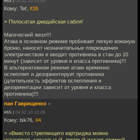
#64 |
04.02.10 10:05
Кому: Tef,
#26
> Полосатая джедайская сабля!
Магический жезл!!!
Атака в основном режиме пробивает легкую кожаную
броню, наносит незначительные повреждения
электричеством и вводит противника в стан до 10
минут (зависит от уровня и класса противника)!!!
В альтернативном режиме атаки временно
ослепляет и дезориентирует противника
(длительность эффектов ослепления и
дезориентации зависит от уровня и класса
противника)!!!
пан Гаврищенко
»
#65 |
04.02.10 10:08
Кому: bik76,
#4
> «Вместо стреляющего картриджа можно
установить сигнальный, который издает громкий