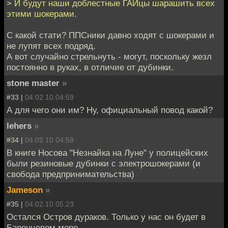
> И будут наши доблестные ГАЙцы шарашить всех
этими шокерами.
С какой стати? ППСники давно ходят с шокерами и
не лупят всех подряд.
А вот случайно стрельнуть - могут, поскольку жезл
постоянно в руках, в отличие от дубинки.
stone master
»
#33 |
04.02.10 04:59
А для чего они им? Ну, официальный повод какой?
lehers
»
#34 |
04.02.10 04:59
В книге Носова "Незнайка на Луне" у полицейских
были резиновые дубинки с электрошокерами (и
свобода предпринимательства)
Jameson
»
#35 |
04.02.10 05:23
Остался Остров дураков. Только у нас он будет в
Баренцевом море.