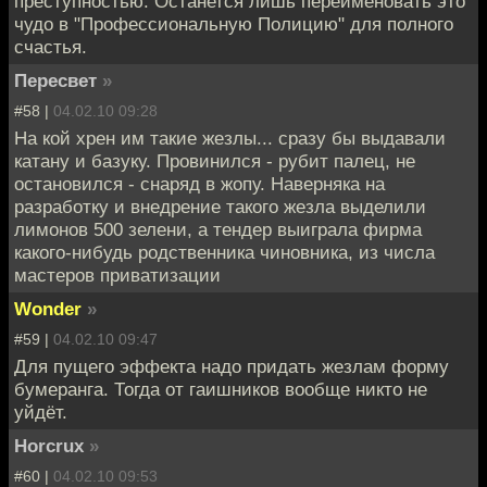
преступностью. Останется лишь переименовать это
чудо в "Профессиональную Полицию" для полного
счастья.
Пересвет
»
#58 |
04.02.10 09:28
На кой хрен им такие жезлы... сразу бы выдавали
катану и базуку. Провинился - рубит палец, не
остановился - снаряд в жопу. Наверняка на
разработку и внедрение такого жезла выделили
лимонов 500 зелени, а тендер выиграла фирма
какого-нибудь родственника чиновника, из числа
мастеров приватизации
Wonder
»
#59 |
04.02.10 09:47
Для пущего эффекта надо придать жезлам форму
бумеранга. Тогда от гаишников вообще никто не
уйдёт.
Horcrux
»
#60 |
04.02.10 09:53