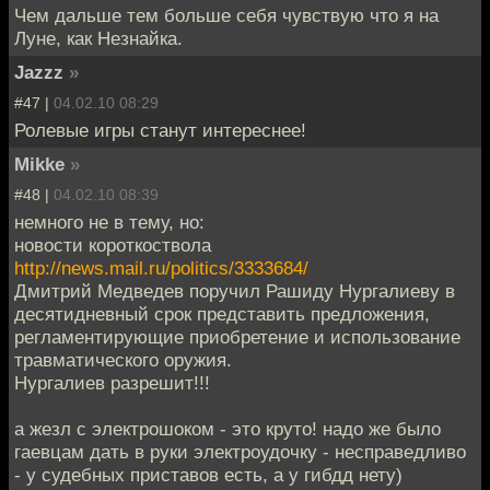
Чем дальше тем больше себя чувствую что я на
Луне, как Незнайка.
Jazzz
»
#47 |
04.02.10 08:29
Ролевые игры станут интереснее!
Mikke
»
#48 |
04.02.10 08:39
немного не в тему, но:
новости короткоствола
http://news.mail.ru/politics/3333684/
Дмитрий Медведев поручил Рашиду Нургалиеву в
десятидневный срок представить предложения,
регламентирующие приобретение и использование
травматического оружия.
Нургалиев разрешит!!!
а жезл с электрошоком - это круто! надо же было
гаевцам дать в руки электроудочку - несправедливо
- у судебных приставов есть, а у гибдд нету)