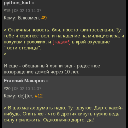
python_kad
»
#19 |
05.02.10 14:37
Кому: Блюзмен,
#9
> Отличная новость, бля, просто квинтэссенция. Тут
тебе и короткоствол, и нападение на милиционера, и
похуизм прохожих, и
[тадам!]
в край охуевшие
"гости столицы".
>
И еще - обещанный хэппи энд - радостное
возвращение домой через 10 лет.
Евгений Макаров
»
#20 |
05.02.10 14:37
Кому: de}{ter,
#12
> В шахматах думать надо. Тут другое. Дартс какой-
нибудь. Опять же - что б дротик кинуть нужно ведь
силу приложить. Однозначно дартс, да!