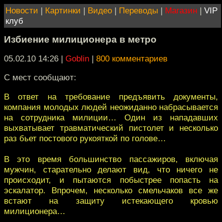
Новости
|
Картинки
|
Видео
|
Переводы
|
Магазин
|
VIP
клуб
Избиение милиционера в метро
05.02.10 14:26
|
Goblin
|
800 комментариев
С мест сообщают:
В ответ на требование предъявить документы,
компания молодых людей неожиданно набрасывается
на сотрудника милиции… Один из нападавших
выхватывает травматический пистолет и несколько
раз бьет постового рукояткой по голове…
В это время большинство пассажиров, включая
мужчин, старательно делают вид, что ничего не
происходит, и пытаются побыстрее попасть на
эскалатор. Впрочем, несколько смельчаков все же
встают на защиту истекающего кровью
милиционера…