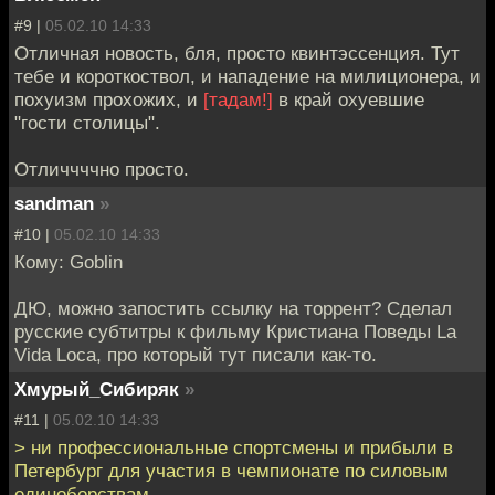
#9 |
05.02.10 14:33
Отличная новость, бля, просто квинтэссенция. Тут
тебе и короткоствол, и нападение на милиционера, и
похуизм прохожих, и
[тадам!]
в край охуевшие
"гости столицы".
Отличчччно просто.
sandman
»
#10 |
05.02.10 14:33
Кому: Goblin
ДЮ, можно запостить ссылку на торрент? Сделал
русские субтитры к фильму Кристиана Поведы La
Vida Loca, про который тут писали как-то.
Хмурый_Сибиряк
»
#11 |
05.02.10 14:33
> ни профессиональные спортсмены и прибыли в
Петербург для участия в чемпионате по силовым
единоборствам.