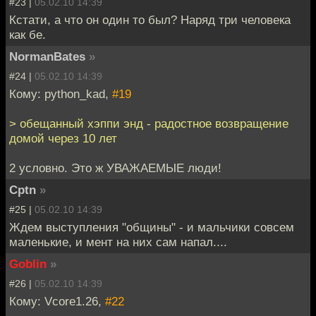
#23 |
05.02.10 14:39
Кстати, а что он один то был? Наряд три человека
как бе.
NormanBates
»
#24 |
05.02.10 14:39
Кому: python_kad,
#19
> обещанный хэппи энд - радостное возвращение
домой через 10 лет
2 условно. Это ж УВАЖАЕМЫЕ люди!
Cptn
»
#25 |
05.02.10 14:39
Ждем выступления "общины" - и мальчики совсем
маленькие, и мент на них сам напал....
Goblin
»
#26 |
05.02.10 14:39
Кому: Vcore1.26,
#22