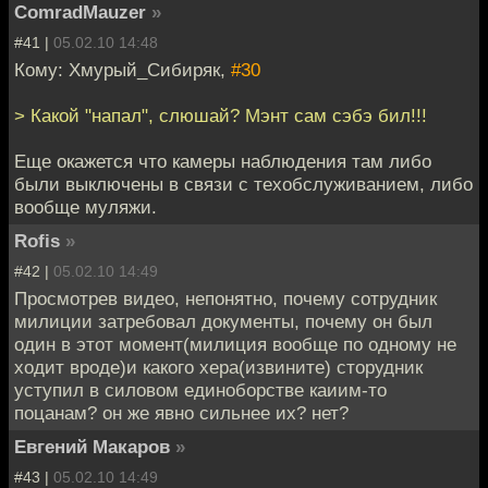
ComradMauzer
»
#41 |
05.02.10 14:48
Кому: Хмурый_Сибиряк,
#30
> Какой "напал", слюшай? Мэнт сам сэбэ бил!!!
Еще окажется что камеры наблюдения там либо
были выключены в связи с техобслуживанием, либо
вообще муляжи.
Rofis
»
#42 |
05.02.10 14:49
Просмотрев видео, непонятно, почему сотрудник
милиции затребовал документы, почему он был
один в этот момент(милиция вообще по одному не
ходит вроде)и какого хера(извините) сторудник
уступил в силовом единоборстве каиим-то
поцанам? он же явно сильнее их? нет?
Евгений Макаров
»
#43 |
05.02.10 14:49