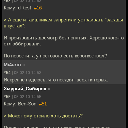
#53 |
05.02.10 14:53
Кому: d_test,
#16
> А еще и гаишникам запретили устраивать "засады
в кустах":
И производить досмотр без понятых. Хорошо кого-то
отлюббировали.
По новости: а у постового есть короткоствол?
Mi4urin
»
#54 |
05.02.10 14:53
Искренне надеюсь, что посадят всех пятерых.
Хмурый_Сибиряк
»
#55 |
05.02.10 14:55
Кому: Ben-Son,
#51
> Может ему стоило хоть достать?
Представляешь, что это такое, когда несколько