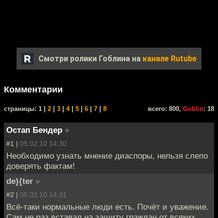
Смотри ролики Гоблина на
канале Rutube
Комментарии
cтраницы: 1 |
2
|
3
|
4
|
5
|
6
|
7
|
8
всего: 800,
Goblin
: 18
Остап Бендер
»
#1 |
05.02.10 14:30
Необходимо узнать мнение диаспоры, нельзя слепо
доверять фактам!
de}{ter
»
#2 |
05.02.10 14:31
Всё-таки нормальные люди есть. Почёт и уважение.
Сам не раз вставал на защиту граждан от всяких