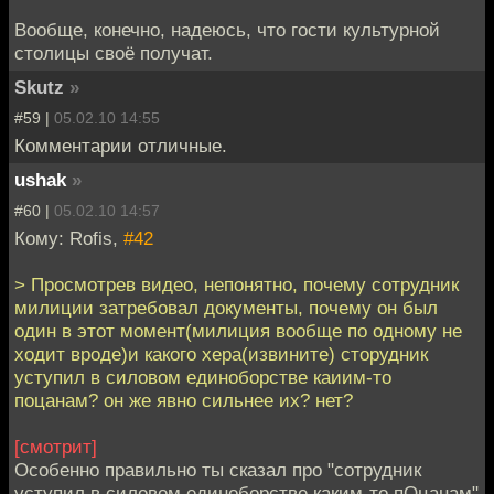
Вообще, конечно, надеюсь, что гости культурной
столицы своё получат.
Skutz
»
#59 |
05.02.10 14:55
Комментарии отличные.
ushak
»
#60 |
05.02.10 14:57
Кому: Rofis,
#42
> Просмотрев видео, непонятно, почему сотрудник
милиции затребовал документы, почему он был
один в этот момент(милиция вообще по одному не
ходит вроде)и какого хера(извините) сторудник
уступил в силовом единоборстве каиим-то
поцанам? он же явно сильнее их? нет?
[смотрит]
Особенно правильно ты сказал про "сотрудник
уступил в силовом единоборстве каким-то пОцанам"