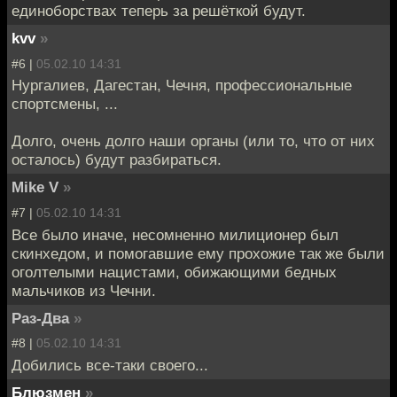
единоборствах теперь за решёткой будут.
kvv
»
#6 |
05.02.10 14:31
Нургалиев, Дагестан, Чечня, профессиональные
спортсмены, ...
Долго, очень долго наши органы (или то, что от них
осталось) будут разбираться.
Mike V
»
#7 |
05.02.10 14:31
Все было иначе, несомненно милиционер был
скинхедом, и помогавшие ему прохожие так же были
оголтелыми нацистами, обижающими бедных
мальчиков из Чечни.
Раз-Два
»
#8 |
05.02.10 14:31
Добились все-таки своего...
Блюзмен
»