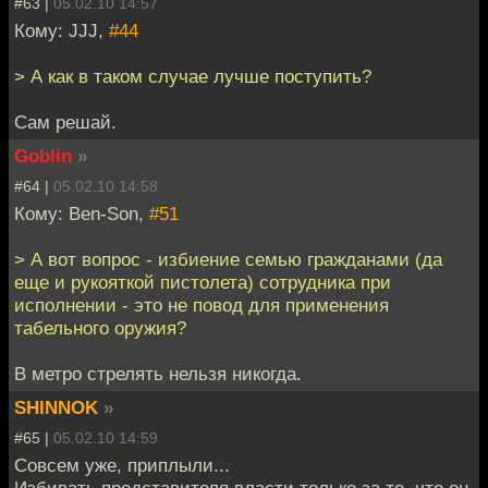
#63 |
05.02.10 14:57
Кому: JJJ,
#44
> А как в таком случае лучше поступить?
Сам решай.
Goblin
»
#64 |
05.02.10 14:58
Кому: Ben-Son,
#51
> А вот вопрос - избиение семью гражданами (да
еще и рукояткой пистолета) сотрудника при
исполнении - это не повод для применения
табельного оружия?
В метро стрелять нельзя никогда.
SHINNOK
»
#65 |
05.02.10 14:59
Совсем уже, приплыли...
Избивать представителя власти только за то, что он