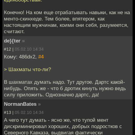
Конечно! На ком еще отрабатывать навыки, как не на
менто-скинхеде. Тем более, впятером, как
настоящим мужчинам, коими они себя, разумеется,
считают.
de}{ter
»
#12 |
05.02.10 14:34
Кому: 486dx2,
#4
> Шахматы что-ли?
В шахматах думать надо. Тут другое. Дартс какой-
нибудь. Опять же - что б дротик кинуть нужно ведь
силу приложить. Однозначно дартс, да!
NormanBates
»
#13 |
05.02.10 14:34
А чего тут думать - ясно же, что тупой мент
дискриминировал хороших, добрых подростков с
Северного Кавказа, выдвигая фактически