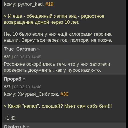
Кому: python_kad,
#19
> И еще - обещанный хэппи энд - радостное
возвращение домой через 10 лет.
Не, 10 было если у них ещё килограмм героина
нашли. Вернуться через год, полтора, не позже.
True_Cartman
»
#36 |
05.02.10 14:45
Россияне оскорбились тем, что у них захотели
проверить документы, как у чурок каких-то.
Прораб
»
#37 |
05.02.10 14:46
Кому: Хмурый_Сибиряк,
#30
> Какой "напал", слюшай? Мэнт сам сэбэ бил!!!
+1 :D
Okolozub
»