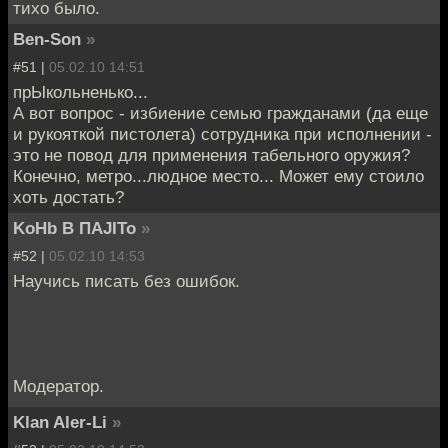
тихо было.
Ben-Son
»
#51 |
05.02.10 14:51
прЫкольненько...
А вот вопрос - избиение семью гражданами (да еще
и рукояткой пистолета) сотрудника при исполнении -
это не повод для применения табельного оружия?
Конечно, метро...людное место... Может ему стоило
хоть достать?
KoHb B ПAJITo
»
#52 |
05.02.10 14:53
Научись писать без ошибок.
Модератор.
Klan Aler-Li
»