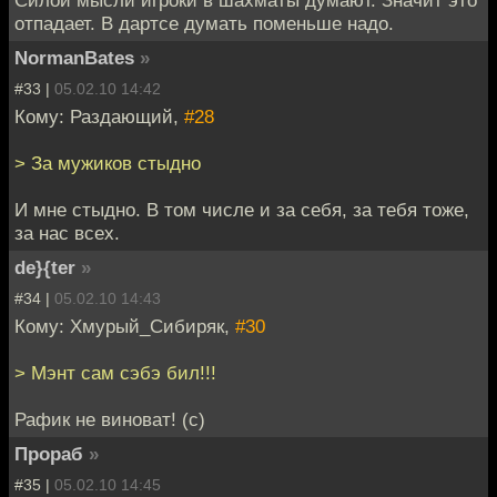
Силой мысли игроки в шахматы думают. Значит это
отпадает. В дартсе думать поменьше надо.
NormanBates
»
#33 |
05.02.10 14:42
Кому: Раздающий,
#28
> За мужиков стыдно
И мне стыдно. В том числе и за себя, за тебя тоже,
за нас всех.
de}{ter
»
#34 |
05.02.10 14:43
Кому: Хмурый_Сибиряк,
#30
> Мэнт сам сэбэ бил!!!
Рафик не виноват! (с)
Прораб
»
#35 |
05.02.10 14:45