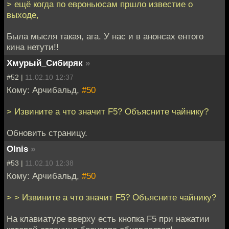
> ещё когда по евроньюсам пршло известие о
выходе,
Была мысля такая, ага. У нас и в анонсах ентого
кина нетути!!
Хмурый_Сибиряк
»
#52 |
11.02.10 12:37
Кому: Арчибальд,
#50
> Извините а что значит F5? Объясните чайнику?
Обновить страницу.
Olnis
»
#53 |
11.02.10 12:38
Кому: Арчибальд,
#50
> > Извините а что значит F5? Объясните чайнику?
На клавиатуре вверху есть кнопка F5 при нажатии