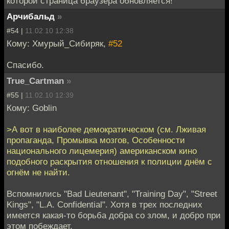
которой страница браузера обновляется!
Арчибальд
»
#54 |
11.02.10 12:38
Кому: Хмурый_Сибиряк,
#52
Спасибо.
True_Cartman
»
#55 |
11.02.10 12:39
Кому: Goblin
>А вот в наиболее демократическом (см. Лживая
пропаганда, Промывка мозгов, Особенности
национального лицемерия) американском кино
подобного раскрытия отношения к полиции днём с
огнём не найти.
Вспомнились "Bad Lieutenant", "Training Day", "Street
Kings", "L.A. Confidential". Хотя в трех последних
имеется какая-то борьба добра со злом, и добро при
этом побеждает.