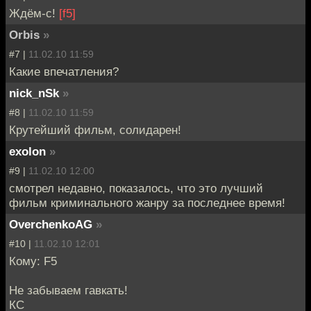
Ждём-с!
[f5]
Orbis
»
#7 |
11.02.10 11:59
Какие впечатления?
nick_nSk
»
#8 |
11.02.10 11:59
Крутейший фильм, солидарен!
exolon
»
#9 |
11.02.10 12:00
смотрел недавно, показалось, что это лучший
фильм криминального жанру за последнее время!
OverchenkoAG
»
#10 |
11.02.10 12:01
Кому: F5
Не забываем гавкать!
КС