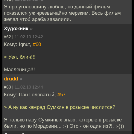
Я про уголовщину люблю, но данный фильм
показался уж чрезвычайно мерзким. Весь фильм
желал чтоб араба завалили.
Художник
»
#62 |
11.02.10 12:42
Кому: Ignut,
#60
> Уел, блин!!!
Масленица!!!
drudd
»
#63 |
11.02.10 12:44
Кому: Пан Головатый,
#57
> А ну как камрад Сумкин в розыске числится?
Я только пару Сумкиных знаю, которые в розыске
были, но по Мордовии... ;-) Это - он один из?!. :-)))