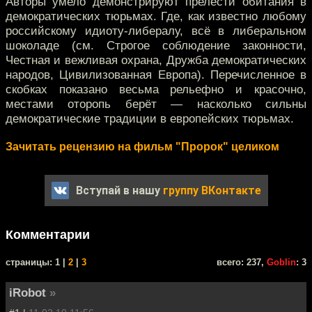
Авторы умело демонстрируют прелести обитания в
демократических тюрьмах. Где, как известно любому
российскому идиоту-либералу, всё в либеральном
шоколаде (см. Строгое соблюдение законности,
Честная и вежливая охрана, Дружба демократических
народов, Цивилизованная Европа). Перечисленное в
скобках показано весьма рельефно и красочно,
местами оторопь берёт — насколько сильны
демократические традиции в европейских тюрьмах.
Зачитать рецензию на фильм "Пророк" целиком
Вступай в нашу
группу ВКонтакте
Комментарии
cтраницы: 1 |
2
|
3
всего: 237,
Goblin
: 3
iRobot
»