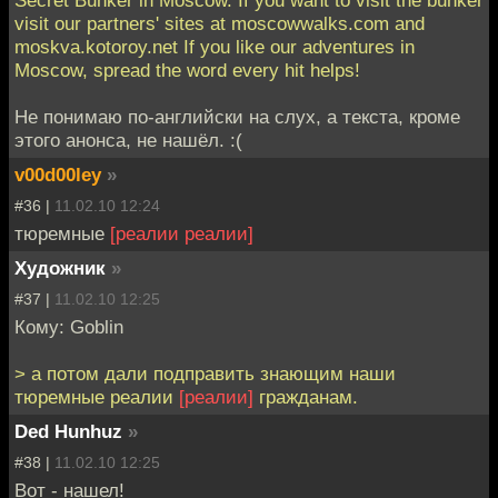
visit our partners' sites at moscowwalks.com and
moskva.kotoroy.net If you like our adventures in
Moscow, spread the word every hit helps!
Не понимаю по-английски на слух, а текста, кроме
этого анонса, не нашёл. :(
v00d00ley
»
#36 |
11.02.10 12:24
тюремные
[реалии реалии]
Художник
»
#37 |
11.02.10 12:25
Кому: Goblin
> а потом дали подправить знающим наши
тюремные реалии
[реалии]
гражданам.
Ded Hunhuz
»
#38 |
11.02.10 12:25
Вот - нашел!