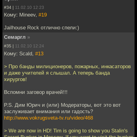
#34 |
11.02.10 12:23
Кому: Mineev,
#19
Jailhouse Rock отлично спели:)
Семаргл
»
#35 |
11.02.10 12:24
Кому: Scald,
#13
> Про банды милиционеров, пожарных, инкасаторов
и даже учителей я слышал. А теперь банда
хирургов!
Вспомни заговор врачей!!!
P.S. Дим Юрич и (или) Модераторы, вот это вот
заслуживает внимания или гадость?
http://www.vokrugsveta-tv.ru/video/468
> We are now in HD! Tim is going to show you Stalin's
Secret Bunker in Moscow. If you want to visit the bunker