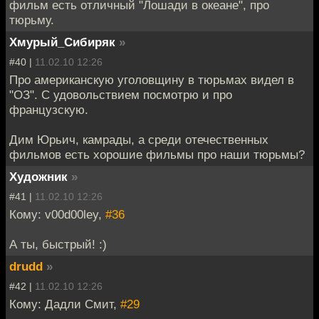
фильм есть отличный "Лошади в океане", про
тюрьму.
Хмурый_Сибиряк
»
#40 |
11.02.10 12:26
Про американскую уголовщину в тюрьмах видел в
"ОЗ". С удовольствием посмотрю и про
французскую.
Дим Юрьич, камрады, а среди отечественных
фильмов есть хорошие фильмы про наши тюрьмы?
Художник
»
#41 |
11.02.10 12:26
Кому: v00d00ley,
#36
А ты, быстрый! :)
drudd
»
#42 |
11.02.10 12:26
Кому: Дадли Смит,
#29