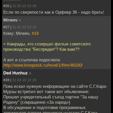
#26 |
11.02.10 12:18
Если по свирепости как в Орфевр 36 - надо брать!
Mineev
»
#27 |
11.02.10 12:19
Кому: Mineev,
#19
> Камрады, кто созерцал фильм советского
производства "Беспредел"? Как вам??
А вот и ссылочка подоспела:
http://www.kinopoisk.ru/level/1/film/46100/
Ded Hunhuz
»
#28 |
11.02.10 12:19
Пока искал нужную информацию на сайте С.Г.Кара-
Мурзы встретил вот такое вот объявление:
Прошел учредительный съезд партии "За нашу
Родину" (сокращенно «За народ»)
В обсуждении и подготовке программных
документов партии принимал участие С.Г.Кара-