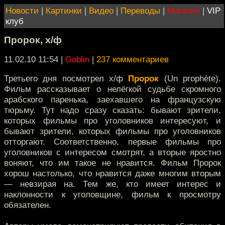
Новости
|
Картинки
|
Видео
|
Переводы
|
Магазин
|
VIP
клуб
Пророк, х/ф
11.02.10 11:54
|
Goblin
|
237 комментариев
Третьего дня посмотрел х/ф
Пророк
(Un prophète).
Фильм рассказывает о нелёгкой судьбе скромного
арабского паренька, заехавшего на французскую
тюрьму. Тут надо сразу сказать: бывают зрители,
которых фильмы про уголовников интересуют, и
бывают зрители, которых фильмы про уголовников
отторгают. Соответственно, первые фильмы про
уголовников с интересом смотрят, а вторые яростно
воняют, что им такое не нравится. Фильм Пророк
хорош настолько, что нравится даже многим вторым
— невзирая на. Тем же, кто имеет интерес и
наклонности к уголовщине, фильм к просмотру
обязателен.