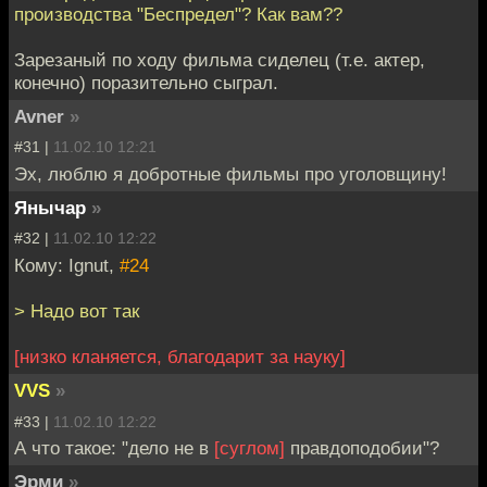
производства "Беспредел"? Как вам??
Зарезаный по ходу фильма сиделец (т.е. актер,
конечно) поразительно сыграл.
Avner
»
#31 |
11.02.10 12:21
Эх, люблю я добротные фильмы про уголовщину!
Янычар
»
#32 |
11.02.10 12:22
Кому: Ignut,
#24
> Надо вот так
[низко кланяется, благодарит за науку]
VVS
»
#33 |
11.02.10 12:22
А что такое: "дело не в
[суглом]
правдоподобии"?
Эрми
»