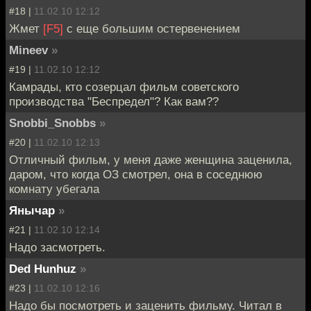
#18 |
11.02.10 12:12
Жмет
[F5]
с еще большим остервенением
Mineev
»
#19 |
11.02.10 12:12
Камрады, кто созерцал фильм советского
производства "Беспредел"? Как вам??
Snobbi_Snobbs
»
#20 |
11.02.10 12:13
Отличный фильм, у меня даже женщина заценила,
даром, что когда ОЗ смотрел, она в соседнюю
комнату убегала
Янычар
»
#21 |
11.02.10 12:14
Надо засмотреть.
Ded Hunhuz
»
#23 |
11.02.10 12:16
Надо бы посмотреть и заценить фильму. Читал в