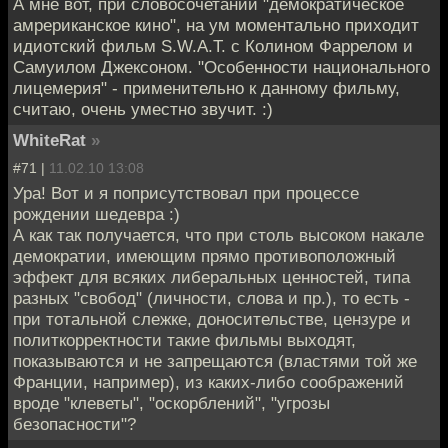
А мне вот, при словосочетании "демократическое
амрериканское кино", на ум моментально приходит
идиотский фильм S.W.A.T. с Колином Фаррелом и
Самуилом Джексоном. "Особенности национального
лицемерия" - применительно к данному фильму,
считаю, очень уместно звучит. :)
WhiteRat
»
#71 |
11.02.10 13:08
Ура! Вот и я поприсутствовал при процессе
рождении шедевра :)
А как так получается, что при столь высоком накале
демократии, имеющим прямо противоположный
эффект для всяких либеральных ценностей, типа
разных "свобод" (личности, слова и пр.), то есть -
при тотальной слежке, доносительстве, цензуре и
политкорректности такие фильмы выходят,
показываются и не запрещаются (властями той же
Франции, например), из каких-либо соображений
вроде "клеветы", "оскорблений", "угрозы
безопасности"?