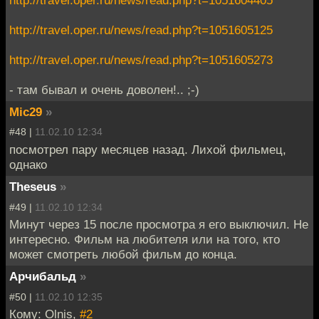
http://travel.oper.ru/news/read.php?t=1051604405
http://travel.oper.ru/news/read.php?t=1051605125
http://travel.oper.ru/news/read.php?t=1051605273
- там бывал и очень доволен!.. ;-)
Mic29
»
#48 |
11.02.10 12:34
посмотрел пару месяцев назад. Лихой фильмец,
однако
Theseus
»
#49 |
11.02.10 12:34
Минут через 15 после просмотра я его выключил. Не
интересно. Фильм на любителя или на того, кто
может смотреть любой фильм до конца.
Арчибальд
»
#50 |
11.02.10 12:35
Кому: Olnis,
#2