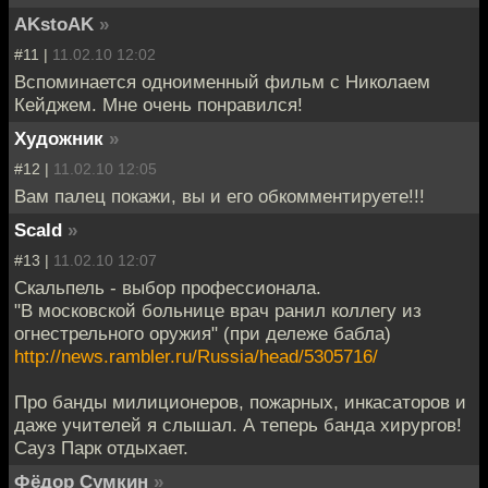
AKstoAK
»
#11 |
11.02.10 12:02
Вспоминается одноименный фильм с Николаем
Кейджем. Мне очень понравился!
Художник
»
#12 |
11.02.10 12:05
Вам палец покажи, вы и его обкомментируете!!!
Scald
»
#13 |
11.02.10 12:07
Скальпель - выбор профессионала.
"В московской больнице врач ранил коллегу из
огнестрельного оружия" (при дележе бабла)
http://news.rambler.ru/Russia/head/5305716/
Про банды милиционеров, пожарных, инкасаторов и
даже учителей я слышал. А теперь банда хирургов!
Сауз Парк отдыхает.
Фёдор Сумкин
»