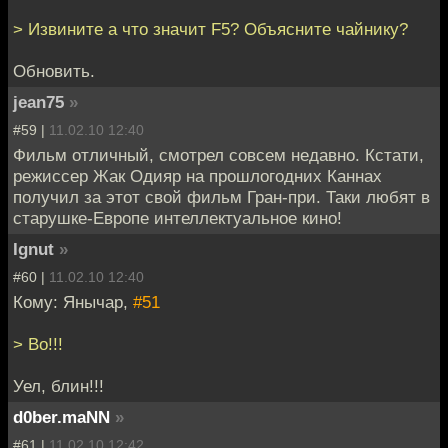
> Извините а что значит F5? Объясните чайнику?
Обновить.
jean75
»
#59 |
11.02.10 12:40
Фильм отличный, смотрел совсем недавно. Кстати,
режиссер Жак Одияр на прошлогодних Каннах
получил за этот свой фильм Гран-при. Таки любят в
старушке-Европе интеллектуальное кино!
Ignut
»
#60 |
11.02.10 12:40
Кому: Янычар,
#51
> Во!!!
Уел, блин!!!
d0ber.maNN
»
#61 |
11.02.10 12:42