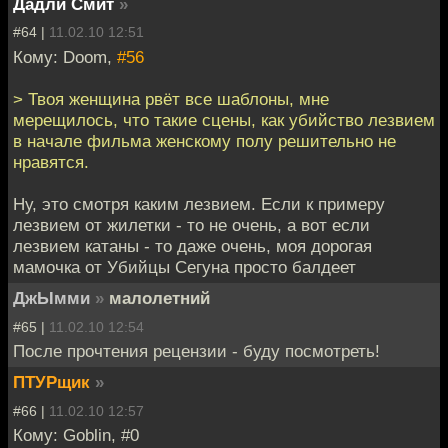
Дадли Смит
»
#64 |
11.02.10 12:51
Кому: Doom,
#56
> Твоя женщина рвёт все шаблоны, мне
мерещилось, что такие сцены, как убийство лезвием
в начале фильма женскому полу решительно не
нравятся.
Ну, это смотря каким лезвием. Если к примеру
лезвием от жилетки - то не очень, а вот если
лезвием катаны - то даже очень, моя дорогая
мамочка от Убийцы Сегуна просто балдеет
ДжЫмми
»
малолетний
#65 |
11.02.10 12:54
После прочтения рецензии - буду посмотреть!
ПТУРщик
»
#66 |
11.02.10 12:57
Кому: Goblin, #0