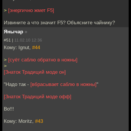
>
[энергично жмет F5]
Извините а что значит F5? Объясните чайнику?
Янычар
»
#51 |
11.02.10 12:36
Кому: Ignut,
#44
>
[суёт саблю обратно в ножны]
>
[Знаток Традиций моде он]
"Надо так -
[вбрасывает саблю в ножны]
"
[Знаток Традиций моде офф]
Во!!!
Кому: Moritz,
#43