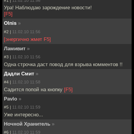
#1 |
11.02.10 11:56
Ура! Наблюдаю зарождение новости!
[F5]
Olnis
»
#2 |
11.02.10 11:56
[энергично жмет F5]
Ламивит
»
#3 |
11.02.10 11:56
Одна строчка даст повод для взрыва комментов !!
Дадли Смит
»
#4 |
11.02.10 11:58
Садится попой на кнопку
[F5]
Pavlo
»
#5 |
11.02.10 11:59
Уже интересно...
Ночной Хранитель
»
#6 |
11.02.10 11:59