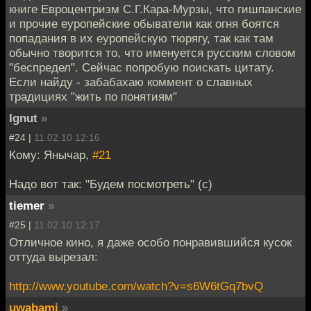
книге Евроцентризм С.Г.Кара-Мурзы, что гишпанские
и прочие еуропейские обыватели как огня боятся
попадания в их еуропейскую тюрягу, так как там
обычно творится то, что именуется русским словом
"беспредел". Сейчас попробую поискать цитату.
Если найду - забабахаю коммент о славных
традициях "жить по понятиям"
Ignut
»
#24 |
11.02.10 12:16
Кому: Янычар,
#21
Надо вот так: "Будем посмотреть" (с)
tiemer
»
#25 |
11.02.10 12:17
Отличное кино, я даже особо понравившийся кусок
оттуда вырезал:
http://www.youtube.com/watch?v=s6W6tGq7bvQ
uwabami
»