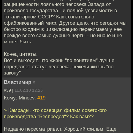
защищенности лояльного человека Запада от
пpоизвола госудаpства - и полной уязвимости в
тоталитаpном СССР? Как сознательно
сфабpикованный миф. Дpугое дело, что сегодня мы
быстpо входим в цивилизацию пеpенимаем у нее
пpежде всего самые дуpные чеpты - но иначе и не
может быть.
Конец цитаты.
Вот и выходит, что жизнь "по понятиям" лучше
определяет статус человека, нежели жизнь "по
закону"
Властимир
»
#39 |
11.02.10 12:25
Кому: Mineev,
#19
> Камрады, кто созерцал фильм советского
производства "Беспредел"? Как вам??
Недавно пересматривал. Хороший фильм. Еще