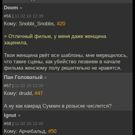
Doom
»
#56 |
11.02.10 12:39
Кому: Snobbi_Snobbs,
#20
> Отличный фильм, у меня даже женщина
заценила,
Твоя женщина рвёт все шаблоны, мне мерещилось,
что такие сцены, как убийство лезвием в начале
фильма женскому полу решительно не нравятся.
Пан Головатый
»
#57 |
11.02.10 12:39
Кому: drudd,
#47
А ну как камрад Сумкин в розыске числится?
Ignut
»
#58 |
11.02.10 12:40
Кому: Арчибальд,
#50