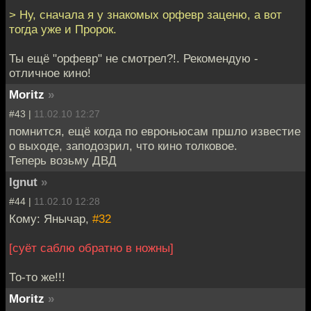
> Ну, сначала я у знакомых орфевр заценю, а вот
тогда уже и Пророк.
Ты ещё "орфевр" не смотрел?!. Рекомендую -
отличное кино!
Moritz
»
#43 |
11.02.10 12:27
помнится, ещё когда по евроньюсам пршло известие
о выходе, заподозрил, что кино толковое.
Теперь возьму ДВД
Ignut
»
#44 |
11.02.10 12:28
Кому: Янычар,
#32
[суёт саблю обратно в ножны]
То-то же!!!
Moritz
»