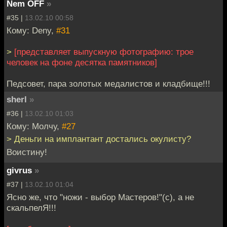
Nem OFF
»
#35 |
13.02.10 00:58
Кому: Deny,
#31
>
[представляет выпускную фотографию: трое
человек на фоне десятка памятников]
Педсовет, пара золотых медалистов и кладбище!!!
sherl
»
#36 |
13.02.10 01:03
Кому: Молчу,
#27
> Деньги на имплантант достались окулисту?
Воистину!
givrus
»
#37 |
13.02.10 01:04
Ясно же, что "ножи - выбор Мастеров!"(с), а не
скальпелЯ!!!