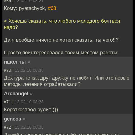
#69 |
13.02.10 08:21
Кому: pyatachyok,
#68
> Хочешь сказать, что любого молодого бояться
надо?
Да я вообще ничего не хотел сказать, ты чего!!?
Просто поинтересовался твоим местом работы!
пшол ты
»
#70 |
13.02.10 08:38
Дохтура то как друг дружку не любят. Или это новые
методы лечения отрабатывали?
Archangel
»
#71 |
13.02.10 08:38
Короткоствол рулит!)))
geneos
»
#72 |
13.02.10 08:38
Дружба народов прекрасна. Не менее прекрасна