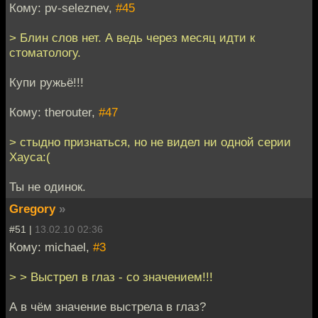
Кому: pv-seleznev,
#45
> Блин слов нет. А ведь через месяц идти к
стоматологу.
Купи ружьё!!!
Кому: therouter,
#47
> стыдно признаться, но не видел ни одной серии
Хауса:(
Ты не одинок.
Gregory
»
#51 |
13.02.10 02:36
Кому: michael,
#3
> > Выстрел в глаз - со значением!!!
А в чём значение выстрела в глаз?