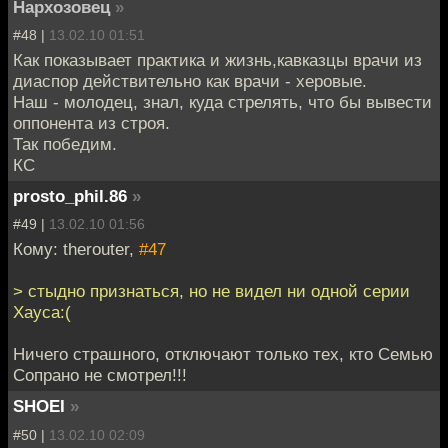
Нархозовец
»
#48 |
13.02.10 01:51
Как показывает практика и жизнь,кавказцы врачи из
диаспор действительно как врачи - херовые.
Наш - молодец, знал, куда стрелять, что бы вывести
оппонента из строя.
Так победим.
КС
prosto_phil.86
»
#49 |
13.02.10 01:56
Кому: therouter,
#47
> стыдно признаться, но не видел ни одной серии
Хауса:(
Ничего страшного, отключают только тех, кто Семью
Сопрано не смотрел!!!
SHOEI
»
#50 |
13.02.10 02:09