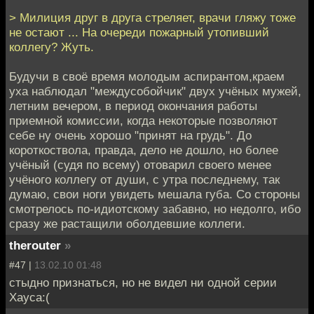
> Милиция друг в друга стреляет, врачи гляжу тоже
не остают ... На очереди пожарный утопивший
коллегу? Жуть.
Будучи в своё время молодым аспирантом,краем
уха наблюдал "междусобойчик" двух учёных мужей,
летним вечером, в период окончания работы
приемной комиссии, когда некоторые позволяют
себе ну очень хорошо "принят на грудь". До
короткоствола, правда, дело не дошло, но более
учёный (судя по всему) отоварил своего менее
учёного коллегу от души, с утра последнему, так
думаю, свои ноги увидеть мешала губа. Со стороны
смотрелось по-идиотскому забавно, но недолго, ибо
сразу же растащили оболдевшие коллеги.
therouter
»
#47 |
13.02.10 01:48
стыдно признаться, но не видел ни одной серии
Хауса:(