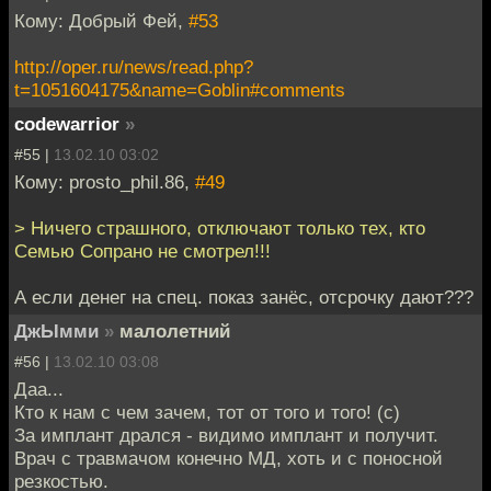
Кому: Добрый Фей,
#53
http://oper.ru/news/read.php?
t=1051604175&name=Goblin#comments
codewarrior
»
#55 |
13.02.10 03:02
Кому: prosto_phil.86,
#49
> Ничего страшного, отключают только тех, кто
Семью Сопрано не смотрел!!!
А если денег на спец. показ занёс, отсрочку дают???
ДжЫмми
»
малолетний
#56 |
13.02.10 03:08
Даа...
Кто к нам с чем зачем, тот от того и того! (c)
За имплант дрался - видимо имплант и получит.
Врач с травмачом конечно МД, хоть и с поносной
резкостью.