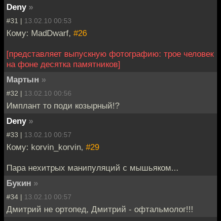
Deny
»
#31 |
13.02.10 00:53
Кому: MadDwarf,
#26
[представляет выпускную фотографию: трое человек
на фоне десятка памятников]
Мартын
»
#32 |
13.02.10 00:56
Имплант то поди козырный!?
Deny
»
#33 |
13.02.10 00:57
Кому: korvin_korvin,
#29
Пара нехитрых манипуляций с мышьяком...
Букин
»
#34 |
13.02.10 00:57
Дмитрий не ортопед, Дмитрий - офтальмолог!!!