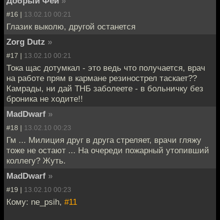
Добрый Фей
»
#16 |
13.02.10 00:21
Глазик выколю, другой останется
Zorg Dutz
»
#17 |
13.02.10 00:21
Тока щас дотумкал - это ведь что получается, врач
на работе прям в кармане резинострел таскает??
Камрады, ни дай ТНБ заболеете - в больничку без
броника не ходите!!
MadDwarf
»
#18 |
13.02.10 00:23
Гм ... Милиция друг в друга стреляет, врачи гляжу
тоже не остают ... На очереди пожарный утопивший
коллегу? Жуть.
MadDwarf
»
#19 |
13.02.10 00:23
Кому: ne_psih,
#11