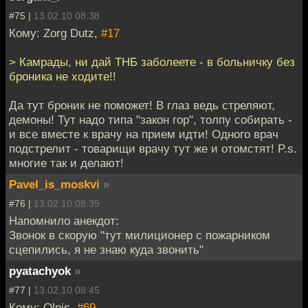
#75 |
13.02.10 08:38
Кому: Zorg Dutz,
#17
> Камрады, ни дай ТНБ заболеете - в больничку без
броника не ходите!!
Да тут броник не поможет! В глаз ведь стреляют,
демоны! Тут надо типа "закон гор", толпу собирать -
и все вместе к врачу на прием идти! Одного врач
подстрелит - товарищи врачу тут же и отомстят! P.s.
многие так и делают!
Pavel_is_moskvi
»
#76 |
13.02.10 08:39
Напомнило анекдот:
Звонок в скорую "тут милиционер с пожарником
сцепились, я не знаю куда звонить"
pyatachyok
»
#77 |
13.02.10 08:45
Кому: Olnis,
#69