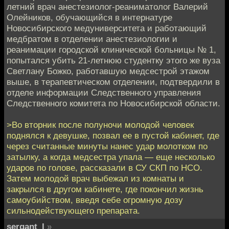
летний врач анестезиолог-реаниматолог Валерий
Олейников, обучающийся в интернатуре
Новосибирского медуниверситета и работающий
медбратом в отделении анестезиологии и
реанимации городской клинической больницы № 1,
попытался убить 21-летнюю студентку этого же вуза
Светлану Божко, работавшую медсестрой этажом
выше, в терапевтическом отделении, подтвердили в
отделе информации Следственного управления
Следственного комитета по Новосибирской области.
>Во вторник после полуночи молодой человек
поднялся к девушке, позвал ее в пустой кабинет, где
через считанные минуты нанес удар молотком по
затылку, а когда медсестра упала — еще несколько
ударов по голове, рассказали в СУ СКП по НСО.
Затем молодой врач выбежал из комнаты и
закрылся в другом кабинете, где покончил жизнь
самоубийством, введя себе огромную дозу
сильнодействующего препарата.
sergant_l
»