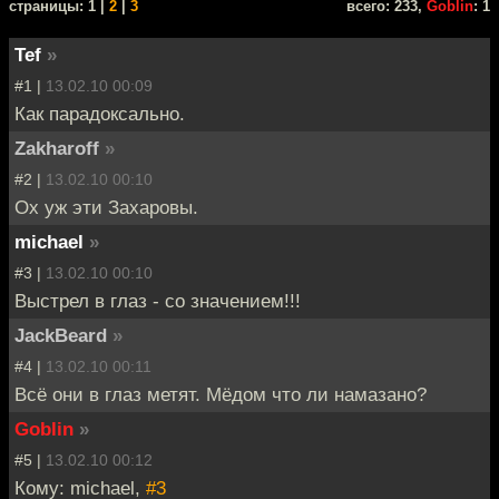
cтраницы: 1 |
2
|
3
всего: 233,
Goblin
: 1
Tef
»
#1 |
13.02.10 00:09
Как парадоксально.
Zakharoff
»
#2 |
13.02.10 00:10
Ох уж эти Захаровы.
michael
»
#3 |
13.02.10 00:10
Выстрел в глаз - со значением!!!
JackBeard
»
#4 |
13.02.10 00:11
Всё они в глаз метят. Мёдом что ли намазано?
Goblin
»
#5 |
13.02.10 00:12
Кому: michael,
#3