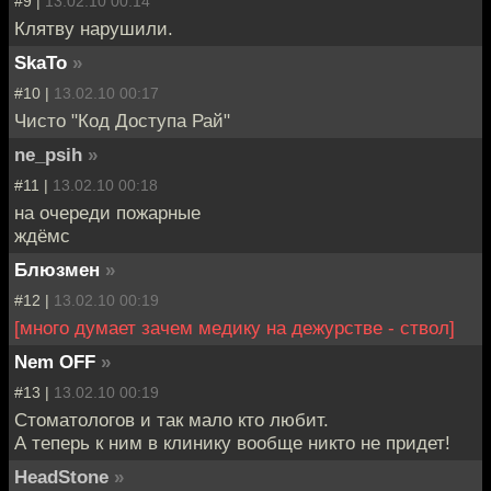
#9 |
13.02.10 00:14
Клятву нарушили.
SkaTo
»
#10 |
13.02.10 00:17
Чисто "Код Доступа Рай"
ne_psih
»
#11 |
13.02.10 00:18
на очереди пожарные
ждёмс
Блюзмен
»
#12 |
13.02.10 00:19
[много думает зачем медику на дежурстве - ствол]
Nem OFF
»
#13 |
13.02.10 00:19
Стоматологов и так мало кто любит.
А теперь к ним в клинику вообще никто не придет!
HeadStone
»