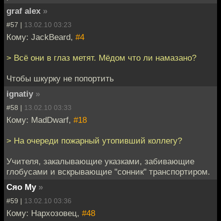
graf alex
»
#57 |
13.02.10 03:23
Кому: JackBeard,
#4
> Всё они в глаз метят. Мёдом что ли намазано?
Чтобы шкурку не попортить
ignatiy
»
#58 |
13.02.10 03:33
Кому: MadDwarf,
#18
> На очереди пожарный утопивший коллегу?
Учителя, закалывающие указками, забивающие
глобусами и вскрывающие "сонник" транспортиром.
Сяо Му
»
#59 |
13.02.10 03:36
Кому: Нархозовец,
#48