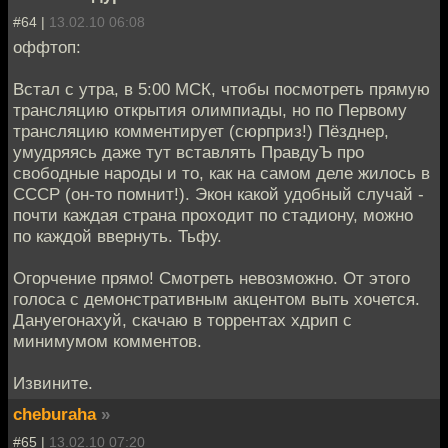
#64 |
13.02.10 06:08
оффтоп:
Встал с утра, в 5:00 МСК, чтобы посмотреть прямую
трансляцию открытия олимпиады, но по Первому
трансляцию комментирует (сюрприз!) Пёзднер,
умудряясь даже тут вставлять ПравдуЪ про
свободные народы и то, как на самом деле жилось в
СССР (он-то помнит!). Экон какой удобный случай -
почти каждая страна проходит по стадиону, можно
по каждой ввернуть. Тьфу.
Огорчение прямо! Смотреть невозможно. От этого
голоса с демонстративным акцентом выть хочется.
Дануегонахуй, скачаю в торрентах хдрип с
минимумом комментов.
Извините.
cheburaha
»
#65 |
13.02.10 07:20