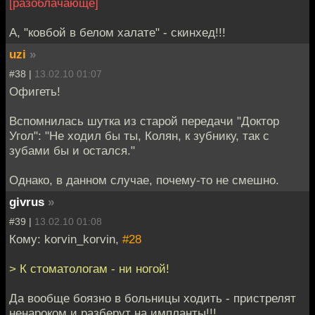
[разоблачающе]
А, "ковбой в белом халате" - скинхед!!!
uzi
»
#38 |
13.02.10 01:07
Офигеть!
Вспомнилась шутка из старой передачи "Доктор
Угол": "Не ходил бы ты, Колян, к зубнику, так с
зубами бы и остался."
Однако, в данном случае, почему-то не смешно.
givrus
»
#39 |
13.02.10 01:08
Кому: korvin_korvin,
#28
> К стоматологам - ни ногой!
Да вообще боязно в больницы ходить - пристрелят
ненароком и разберут на импланты!!!