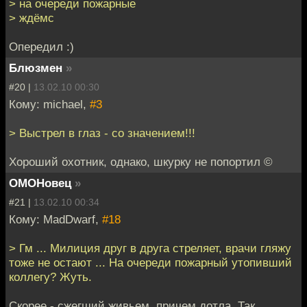
> на очереди пожарные
> ждёмс
Опередил :)
Блюзмен
»
#20 |
13.02.10 00:30
Кому: michael,
#3
> Выстрел в глаз - со значением!!!
Хороший охотник, однако, шкурку не попортил ©
ОМОНовец
»
#21 |
13.02.10 00:34
Кому: MadDwarf,
#18
> Гм ... Милиция друг в друга стреляет, врачи гляжу
тоже не остают ... На очереди пожарный утопивший
коллегу? Жуть.
Скорее - сжегший живьем, причем дотла. Так