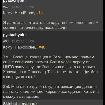
pyatachyok
»
#62 |
13.02.10 05:58
Кому: HeadStone,
#14
Я даже знаю, что это оно вдруг вспомнилось: его ж
сегодня по телеящику показывали!
pyatachyok
»
#63 |
13.02.10 06:06
Кому: Нархозовец,
#48
Хм... Вообще, кавказцев в РАМН немало, причем
еще с советских времен. Вот я через дорогу от
ЦИТО живу -- ну так Оганесяна слыхал не только
Хорена, но и Оганеса :) Так что не только в футбол
кавказцы играют!
ЗЫ: Мне как-то грузин-студент репозицию делал и
лангетку клал. Ничего, хорошо все сделал, хоть и в
книжку заглядывал.
Skinhat
»
дурачок