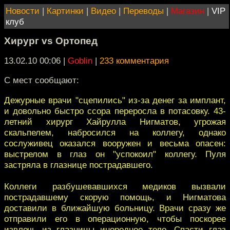
Новости
|
Картинки
|
Видео
|
Переводы
|
Магазин
|
VIP
клуб
Хирург vs Ортопед
13.02.10 00:06
|
Goblin
|
233 комментария
С мест сообщают:
Дежурные врачи "сцепились" из-за денег за имплант,
и довольно быстро ссора переросла в потасовку. 43-
летний хирург Хайрулла Нигматов, угрожая
скальпелем, набросился на коллегу, однако
сослуживец оказался вооружен и весьма опасен:
выстрелом в глаз он "успокоил" коллегу. Пуля
застряла в глазнице пострадавшего.
Коллеги разбушевавшихся медиков вызвали
пострадавшему скорую помощь, и Нигматова
доставили в ближайшую больницу. Врачи сразу же
отправили его в операционную, чтобы поскорее
извлечь из глазницы инородное тело. Спасти глаз