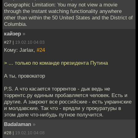
Geographic Limitation: You may not view a movie
through the instant watching functionality anywhere
other than within the 50 United States and the District of
Columbia.
кайзер
»
#27 |
19.02.10 04:03
Кому: Jarlax,
#24
> ... только по команде президента Путина
А ты, провокатор
P.S. А что касается торрентов - дык ведь не
торрентс.ру единым пробавляется человек. Есть и
другие. А закроют все российские - есть украинские
и молдавские. Так что - врядли у прокуратуры в
этом деле что-нибудь путное получится.
Badalaman
»
#28 |
19.02.10 04:08