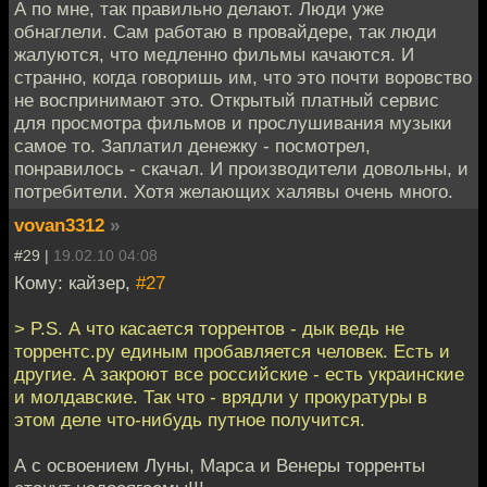
А по мне, так правильно делают. Люди уже
обнаглели. Сам работаю в провайдере, так люди
жалуются, что медленно фильмы качаются. И
странно, когда говоришь им, что это почти воровство
не воспринимают это. Открытый платный сервис
для просмотра фильмов и прослушивания музыки
самое то. Заплатил денежку - посмотрел,
понравилось - скачал. И производители довольны, и
потребители. Хотя желающих халявы очень много.
vovan3312
»
#29 |
19.02.10 04:08
Кому: кайзер,
#27
> P.S. А что касается торрентов - дык ведь не
торрентс.ру единым пробавляется человек. Есть и
другие. А закроют все российские - есть украинские
и молдавские. Так что - врядли у прокуратуры в
этом деле что-нибудь путное получится.
А с освоением Луны, Марса и Венеры торренты