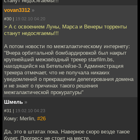
станут недосягаемы!!!
vovan3312
»
#30 |
19.02.10 04:20
> А с освоением Луны, Марса и Венеры торренты
станут недосягаемы!!!
А потом новости по межгалактическому интернету:
"Вчера орбитальной бомбардировкой был накрыт
крупнейший межзвёздный трекер starfilm.bs,
находящийся на Бетельгейзе-3. Администрация
трекера отмечает, что не получала никаких
уведомлений о прекращении делегирования домена
и не знает о причинах такого решения
межгалактической прокуратуры"
Шмель
»
#31 |
19.02.10 04:23
Кому: Merlin,
#26
Да, это в штатах пока. Наверное скоро везде такое
будет. Прогресс не стоит на месте.