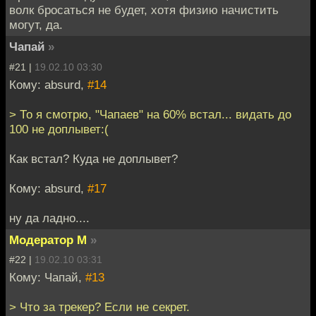
волк бросаться не будет, хотя физию начистить
могут, да.
Чапай
»
#21 |
19.02.10 03:30
Кому: absurd,
#14
> То я смотрю, "Чапаев" на 60% встал... видать до
100 не доплывет:(
Как встал? Куда не доплывет?
Кому: absurd,
#17
ну да ладно....
Модератор М
»
#22 |
19.02.10 03:31
Кому: Чапай,
#13
> Что за трекер? Если не секрет.