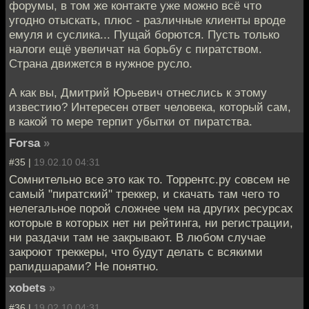
форумы, в том же контакте уже можно всё что
угодно отыскать, плюс - различные клиенты вроде
емуля и суслика... Пущай борются. Пусть только
налоги ещё увеличат на борьбу с пиратством.
Страна движется в нужное русло.
А как вы, Дмитрий Юрьевич отнеслись к этому
известию? Интересен ответ человека, который сам,
в какой то мере терпит убытки от пиратства.
Forsa
»
#35 |
19.02.10 04:31
Сомнительно все это как то. Торрентс.ру совсем не
самый "пиратский" треккер, и скачать там чего то
нелегальное порой сложнее чем на других ресурсах
которые в которых нет ни рейтинга, ни регистрации,
ни раздачи там не закрывают. В любом случае
закроют треккеры, что будут делать с всякими
рапидшарами? Не понятно.
xobets
»
#36 |
19.02.10 04:31