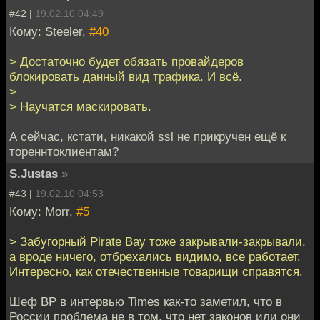
#42 |
19.02.10 04:49
Кому: Steeler,
#40
> Достаточно будет обязать провайдеров
блокировать данный вид трафика. И всё.
>
> Научатся маскировать.
А сейчас, кстати, никакой ssl не прикручен ещё к
тореннтоклиентам?
S.Justas
»
#43 |
19.02.10 04:53
Кому: Morr,
#5
> Забугорный Pirate Bay тоже закрывали-закрывали,
а вроде ничего, отбрехались видимо, все работает.
Интересно, как отечественные товарищи справятся.
Шеф BP в интервью Times как-то заметил, что в
России проблема не в том, что нет законов или они