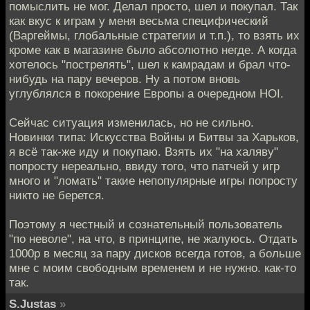
помыслить не мог. Делал просто, шел и покупал. Так
как вкус к играм у меня весьма специфический
(Варгеймы, глобальные стратегии и т.п.), то взять их
кроме как в магазине было абсолютно негде. А когда
хотелось "пострелять", шел к камрадам и брал что-
нибудь на пару вечеров. Ну а потом вновь
углублялся в покорение Европы а очередном HOI.
Сейчас ситуация изменилась, но не сильно.
Новинки типа: Искусства Войны и Битвы за Харьков,
я всё так-же иду и покупаю. Взять их "на халяву"
попросту нереально, ввиду того, что патчей у игр
много и "ломать" такие непопулярные игры попросту
никто не берется.
Поэтому я честный и сознательный пользователь
"по неволе", на что, в принципе, не жалуюсь. Отдать
1000р в месяц за пару дисков всегда готов, а больше
мне с моим свободным временем и не нужно. как-то
так.
S.Justas
»