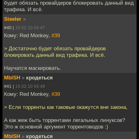
будет обязать провайдеров блокировать данный вид
трафика. И всё.
Steeler
»
#40 |
19.02.10 04:47
Кому: Red Monkey,
#39
> Достаточно будет обязать провайдеров
блокировать данный вид трафика. И всё.
Научатся маскировать.
MblSH
»
кродеться
#41 |
19.02.10 04:48
Кому: Red Monkey,
#39
> Если торренты как таковые окажутся вне закона,
А как жеж быть торрентами легальных линуксов?
Это ж основной аргумент торрентоводов :)
MblSH
»
кродеться