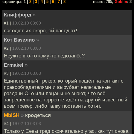
cтраницы: 1 |
2
|
3
|
4
|
5
|
6
|
7
|
8
всего: 795,
Goblin
: 3
Клиффорд
»
#1 |
19.02.10 03:00
пасодют их скоро, ой пасодют!
Кот Базилио
»
#2 |
19.02.10 03:00
Неужто кто-то кому-то недозанёс?
Ermakel
»
#3 |
19.02.10 03:03
Единственный трекер, который пошёл на контакт с
правообладателями и вырубает нелегальные
раздачи О_о или пацаны не знают, что всё
запрещенное на торренте идёт на другой известный
всем трекер, либо галку поставить хотят.
MblSH
»
кродеться
#4 |
19.02.10 03:03
Только у Севы тред окончательно угас, как тут снова