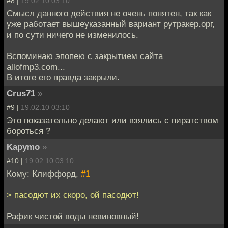
#8 |
19.02.10 03:10
Смысл данного действия не очень понятен, так как
уже работает вышеуказанный вариант рутракер.орг,
и по сути ничего не изменилось.
Вспоминаю эпопею с закрытием сайта
allofmp3.com...
В итоге его правда закрыли.
Crus71
»
#9 |
19.02.10 03:10
Это показательно делают или взялись с пиратством
бороться ?
Kapymo
»
#10 |
19.02.10 03:10
Кому: Клиффорд,
#1
> пасодют их скоро, ой пасодют!
Рафик чистой воды невиновный!