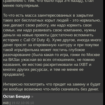
сравнению с тем, что было года 3-4 назад), стал
менее популярным.
То что есть масса заинтересованных в закрытии
таких вот бесплатных корыт людей - это нормально,
они делают свою работу, им надо кормить свои
семьи, им надо развивать свою компанию, нужны
деньги на новые проекты (достаточно вспомнить
историю с Call Of Duty 4). Хуже другое, иногда много
денег просят за откровенную халтуру и при покупки
такой игры/фильма может постичь глубокое
разочарование (была какая-то игра, гонки по Москве
на ВАЗах ужасная во всех отношениях, не помню
названия, ее жестоко раскритиковали на IXBT и
многих других ресурсах, и тем не менее ее
продавали).
Интересно посмотреть что придет на замену и будет
ли вообще возможно что-либо скачивать без денег.
Остап Бендер
»
#48 |
19.02.10 05:10