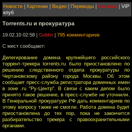
Новости
|
Картинки
|
Видео
|
Переводы
|
Магазин
|
VIP
клуб
Torrents.ru и прокуратура
19.02.10 02:58
|
Goblin
|
795 комментариев
С мест сообщают:
Делегирование домена крупнейшего российского
торрент-трекера torrents.ru было приостановлено по
решению следственного отдела прокуратуры по
Чертановскому району города Москвы. Об этом
сообщает пресс-служба регистратора доменных имен
в зоне .ru "Ру-Центр". В связи с каким делом было
принято такое решение, в пресс-службе не уточнили.
В Генеральной прокуратуре РФ дать комментариев по
этому вопросу также не смогли. Работа домена будет
приостановлена до тех пор, пока не закончится
разбирательство трекера с правоохранительными
органами.