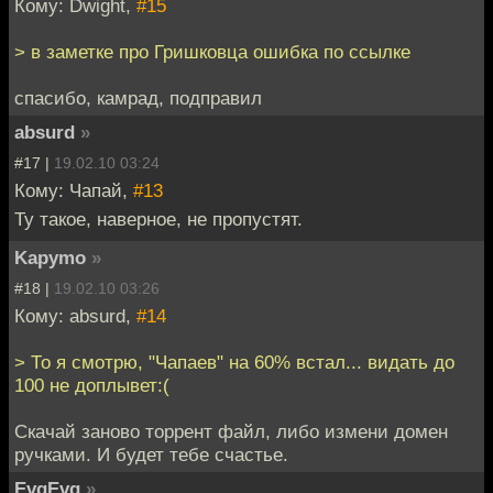
Кому: Dwight,
#15
> в заметке про Гришковца ошибка по ссылке
спасибо, камрад, подправил
absurd
»
#17 |
19.02.10 03:24
Кому: Чапай,
#13
Ту такое, наверное, не пропустят.
Kapymo
»
#18 |
19.02.10 03:26
Кому: absurd,
#14
> То я смотрю, "Чапаев" на 60% встал... видать до
100 не доплывет:(
Скачай заново торрент файл, либо измени домен
ручками. И будет тебе счастье.
EvgEvg
»