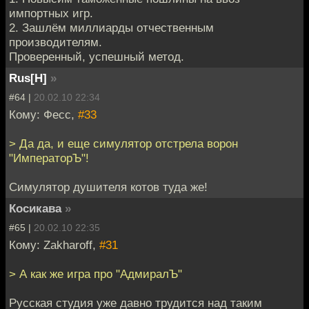
импортных игр.
2. Зашлём миллиарды отчественным
производителям.
Проверенный, успешный метод.
Rus[H]
»
#64 |
20.02.10 22:34
Кому: Фесс,
#33
> Да да, и еще симулятор отстрела ворон
"ИмператорЪ"!
Симулятор душителя котов туда же!
Косикава
»
#65 |
20.02.10 22:35
Кому: Zakharoff,
#31
> А как же игра про "АдмиралЪ"
Русская студия уже давно трудится над таким