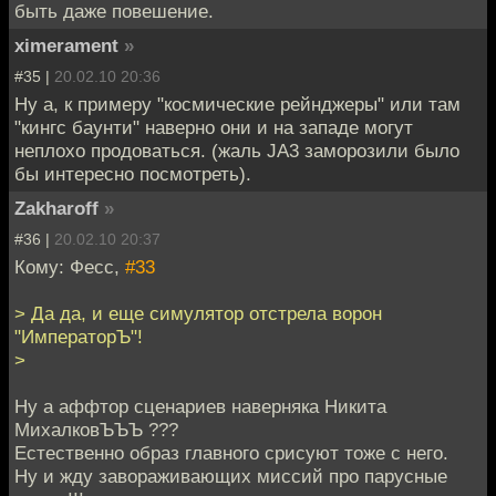
быть даже повешение.
ximerament
»
#35 |
20.02.10 20:36
Ну а, к примеру "космические рейнджеры" или там
"кингс баунти" наверно они и на западе могут
неплохо продоваться. (жаль JA3 заморозили было
бы интересно посмотреть).
Zakharoff
»
#36 |
20.02.10 20:37
Кому: Фесс,
#33
> Да да, и еще симулятор отстрела ворон
"ИмператорЪ"!
>
Ну а аффтор сценариев наверняка Никита
МихалковЪЪЪ ???
Естественно образ главного срисуют тоже с него.
Ну и жду завораживающих миссий про парусные