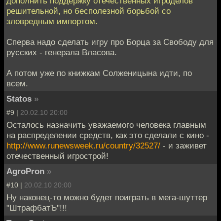
дополнить поддержку отечественных игроделов
решительной, но бесполезной борьбой со
зловредным импортом.
Сперва надо сделать игру про Борца за Свободу для
русских - генерала Власова.
А потом уже по книжкам Солженицына идти, по
всем.
Statos
»
#9 |
20.02.10 20:00
Осталось назначить уважаемого человека главным
на распределении средств, как это сделали с кино -
http://www.runewsweek.ru/country/32527/
- и заживет
отечественный игрострой!
AgroPron
»
#10 |
20.02.10 20:00
Ну наконец-то можно будет поиграть в мега-шуттер
"ШтрафбатЪ"!!!