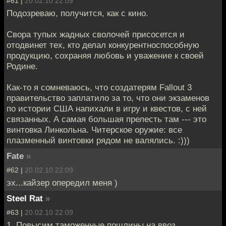
#61 |
20.02.10 22:09
Подозреваю, получится, как с кино.
Свора тупых жадных сволочей присосется и
отодвинет тех, кто делал конкурентноспособную
продукцию, сохраняя любовь и уважение к своей
Родине.
Как-то я сомневаюсь, что создатерям Fallout 3
правительство заплатило за то, что они экзаменов
по истории США напихали в игру и квестов, с ней
связанных. А самая большая прелесть там --- это
винтовка Линкольна. Читерское оружие: все
плазменный винтовки рядом не валялись. :)))
Fate
»
#62 |
20.02.10 22:09
эх...кайзер опередил меня )
Steel Rat
»
#63 |
20.02.10 22:09
1. Повысим таможенные пошлины на ввоз