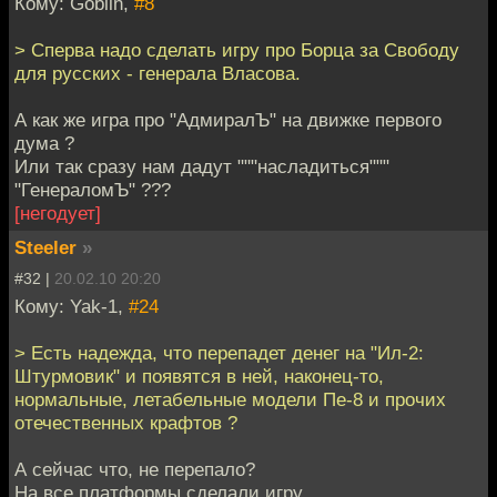
Кому: Goblin,
#8
> Сперва надо сделать игру про Борца за Свободу
для русских - генерала Власова.
А как же игра про "АдмиралЪ" на движке первого
дума ?
Или так сразу нам дадут """насладиться"""
"ГенераломЪ" ???
[негодует]
Steeler
»
#32 |
20.02.10 20:20
Кому: Yak-1,
#24
> Есть надежда, что перепадет денег на "Ил-2:
Штурмовик" и появятся в ней, наконец-то,
нормальные, летабельные модели Пе-8 и прочих
отечественных крафтов ?
А сейчас что, не перепало?
На все платформы сделали игру.