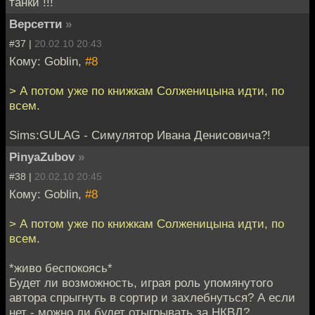
танки !!!
Версетти
»
#37 |
20.02.10 20:43
Кому: Goblin,
#8
> А потом уже по книжкам Солженицына идти, по
всем.
Sims:GULAG - Симулятор Ивана Денисовича?!
PinyaZubov
»
#38 |
20.02.10 20:45
Кому: Goblin,
#8
> А потом уже по книжкам Солженицына идти, по
всем.
*живо беспокоясь*
Будет ли возможность, играя роль упомянутого
автора спрыгнуть в сортир и захлебнуться? А если
нет - можно ли будет отыгрывать за НКВД?