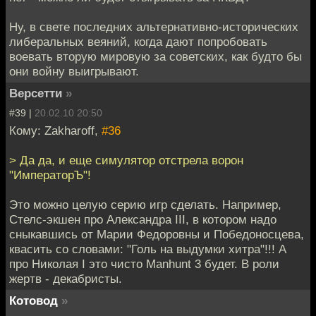
Ну, в свете последних альтернативно-исторических
либеральных веяний, когда дают попробовать
воевать вторую мировую за советских, как будто бы
они войну выигрывают.
Версетти
»
#39 |
20.02.10 20:50
Кому: Zakharoff,
#36
> Да да, и еще симулятор отстрела ворон
"ИмператорЪ"!
Это можно целую серию игр сделать. Например,
Стелс-экшен про Александра III, в котором надо
сныкавшись от Марии Федоровны и Победоносцева,
квасить со словами: "Голь на выдумки хитра"!!! А
про Николая I это чисто Manhunt 3 будет. В роли
жертв - декабристы.
Котовод
»