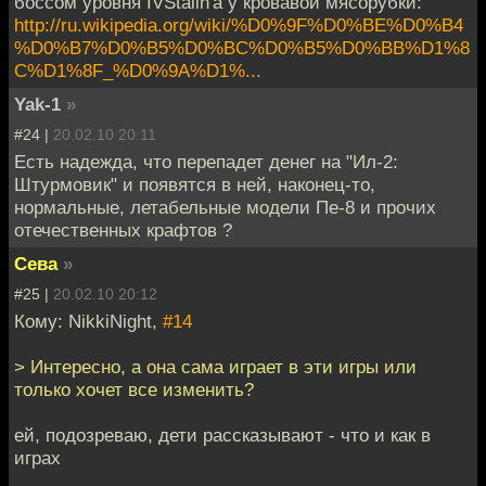
боссом уровня IVStalin'а у кровавой мясорубки:
http://ru.wikipedia.org/wiki/%D0%9F%D0%BE%D0%B4
%D0%B7%D0%B5%D0%BC%D0%B5%D0%BB%D1%8
C%D1%8F_%D0%9A%D1%...
Yak-1
»
#24 |
20.02.10 20:11
Есть надежда, что перепадет денег на "Ил-2:
Штурмовик" и появятся в ней, наконец-то,
нормальные, летабельные модели Пе-8 и прочих
отечественных крафтов ?
Сева
»
#25 |
20.02.10 20:12
Кому: NikkiNight,
#14
> Интересно, а она сама играет в эти игры или
только хочет все изменить?
ей, подозреваю, дети рассказывают - что и как в
играх