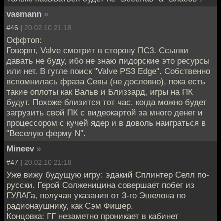
vasmann
»
#46 |
20.02.10 21:18
Оффтоп:
Говорят, Valve смотрит в сторону ПС3. Ссылки
давать не буду, ибо не знаю пидорские это ресурсы
или нет. В гугле поиск "Valve PS3 Edge". Собственно
вспомнилась фраза Севы (не дословно), пока есть
такие оплоты как Вальв и Близзард, игры на ПК
будут. Похоже близится тот час, когда можно будет
загрузить свой ПК с видеокартой за много денег и
процессором с кучей ядер и в доволь наиграться в
"Веселую ферму N".
Mineev
»
#47 |
20.02.10 21:18
Уже вижу будущую игру: эдакий Сплинтер Селл по-
русски. Герой Солженицина совершает побег из
ГУЛАГа, получая указания от 3-го Эшелона по
радионаушнику, как Сэм Фишер.
Концовка: ГГ незаметно проникает в кабинет