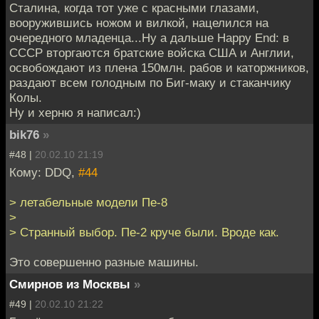
Сталина, когда тот уже с красными глазами,
вооружившись ножом и вилкой, нацелился на
очередного младенца...Ну а дальше Happy End: в
СССР вторгаются братские войска США и Англии,
освобождают из плена 150млн. рабов и каторжников,
раздают всем голодным по Биг-маку и стаканчику
Колы.
Ну и херню я написал:)
bik76
»
#48 |
20.02.10 21:19
Кому: DDQ,
#44
> летабельные модели Пе-8
>
> Странный выбор. Пе-2 круче были. Вроде как.
Это совершенно разные машины.
Смирнов из Москвы
»
#49 |
20.02.10 21:22