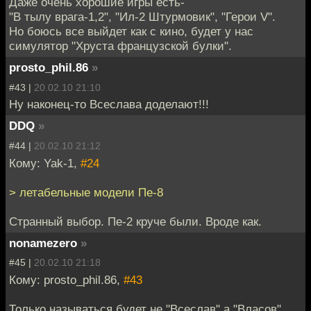
Даже очень хорошие игры есть-
"В тылу врага-1,2", "Ил-2 Штурмовик", "Герои V".
Но боюсь все выйдет как с кино, будет у нас
симулятор "Хруста французской булки".
prosto_phil.86
»
#43 |
20.02.10 21:10
Ну наконец-то Всеслава доделают!!!
DDQ
»
#44 |
20.02.10 21:12
Кому: Yak-1,
#24
> летабельные модели Пе-8
Странный выбор. Пе-2 круче были. Вроде как.
nonamezero
»
#45 |
20.02.10 21:18
Кому: prosto_phil.86,
#43
Только называться будет не "Всеслав" а "Власов".