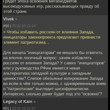
Грядёт эпоха освоения мегабюджетов
высокодуховных игр, рассказывающих правду об
этой стране.
Vivek
»
#50 |
20.02.10 21:24
> Чтобы избавить россиян от влияния Запада,
инициаторы законопроекта предлагают привнести
элемент патриотизма...
Для начала "инициаторам" не мешало бы ответить
на вполне логичный вопрос: зачем избавлять
россиян от влияния Запада? У самих "инициаторов"
или у руководства РФии имеется некая
альтернатива западной культуре и западным
ценностям? Слепое обезьянье копирование Запада
во всём в чём только можно, с одновременным воем
о "патриотизме" выглядит шизофренически.
Интересно, сколько денег будет под это "освоено"?
Legacy of Kain
»
#51 |
20.02.10 21:27