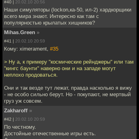
#40 |
20.02.10 20:56
Наши симуляторы (lockon,ка-50, ил-2) хардкорщики
всего мира знают. Интересно как там с
популярностью крылатых хищников?
Mihas.Green
»
#41 |
20.02.10 20:59
Кому: ximerament,
#35
> Ну а, к примеру "космические рейнджеры" или там
"кингс баунти" наверно они и на западе могут
неплохо продоваться.
Они и так везде тут лежат, правда насколько я вижу
- не особо сильно берут. Но - покупают, не мертвый
груз уж совсем.
Zakharoff
»
#42 |
20.02.10 20:59
По честному.
Достойные отечественные игры есть.