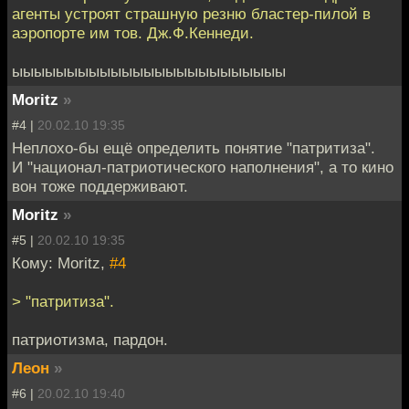
агенты устроят страшную резню бластер-пилой в
аэропорте им тов. Дж.Ф.Кеннеди.
ыыыыыыыыыыыыыыыыыыыыыыыыы
Moritz
»
#4 |
20.02.10 19:35
Неплохо-бы ещё определить понятие "патритиза".
И "национал-патриотического наполнения", а то кино
вон тоже поддерживают.
Moritz
»
#5 |
20.02.10 19:35
Кому: Moritz,
#4
> "патритиза".
патриотизма, пардон.
Леон
»
#6 |
20.02.10 19:40