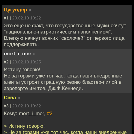
Цугундер
»
#1 |
20.02.10 19:22
Это еще не факт, что государственные мужи сочтут
"национально-патриотическим наполнением".
Влёгкую начнут всяких "сволочей" от первого лица
поддерживать.
mort_i_mer
»
#2 |
20.02.10 19:25
Истину говорю!
Не за горами уже тот час, когда наши внедренные
агенты устроят страшную резню бластер-пилой в
аэропорте им тов. Дж.Ф.Кеннеди.
Сева
»
#3 |
20.02.10 19:32
Кому: mort_i_mer,
#2
> Истину говорю!
> Не за горами уже тот час, когда наши внедренные