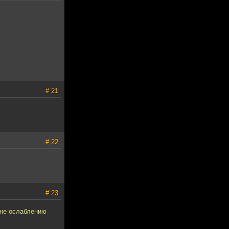
# 21
# 22
# 23
 не ослаблению