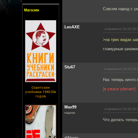
Совсем народ с ум
Магазин
LeoAXE
отправлено 22.02.10 
>на трех видах ша
гламурные шизики,
Stu67
отправлено 22.02.10 
Нас теперь ничто 
Советские
[в ужасе убегает]
учебники 1940-50х
годов
Max99
отправлено 22.02.10 
надзор
Что делать тепер
dAlexis