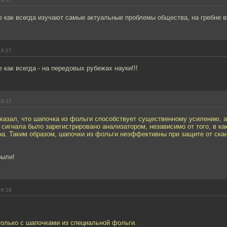
 как всегда изучают самые актуальные проблемы общества, на гребне 
16:17
 как всегда - на передовых рубежах науки!!!
16:17
оказал, что шапочка из фольги способствует существенному усилению, 
 сигнала было зарегистрировано анализатором, независимо от того, в ка
на. Таким образом, шапочки из фольги неэффективны при защите от ска
рыли!
16:18
только с шапочками из специальной фольги.