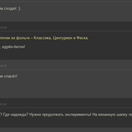
а сходит :)
16:10
почек из фольги – Классика, Центурион и Феска.
 едрён-батон!
16:12
не спасёт!
16:12
ь? Где надежда? Нужно продолжать эксперименты! На вязанную шапку по