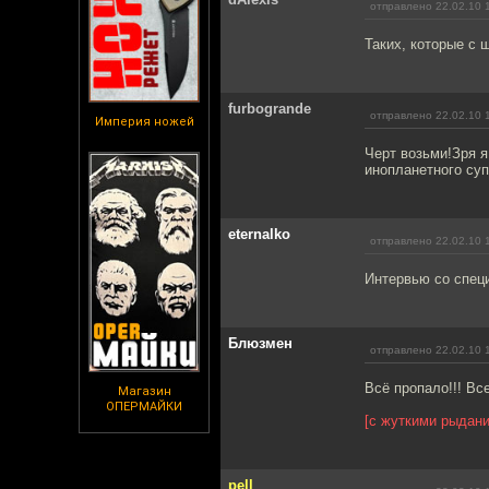
отправлено 22.02.10 
Таких, которые с 
furbogrande
отправлено 22.02.10 
Империя ножей
Черт возьми!Зря 
инопланетного суп
eternalko
отправлено 22.02.10 
Интервью со специ
Блюзмен
отправлено 22.02.10 
Всё пропало!!! Вс
Магазин
ОПЕРМАЙКИ
[с жуткими рыдани
pell