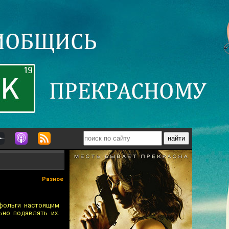
Разное
фольги настоящим
ьно подавлять их.