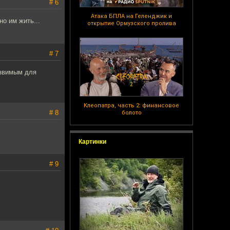
# 6
Атака БПЛА на Геленджик и
но им жить...
открытие Ормузского пролива
# 7
язвимым для
Клеопатра, часть 2: финансовое
# 8
болото
Картинки
# 9