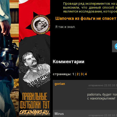
Проведя ряд экспериментов на ш
выяснили, что данный способ 
является исследование, которое
Шапочка из фольги не спасет
Я так и знал.
Комментарии
cтраницы: 1 |
2
|
3
|
4
gorian
отправлено 22.02.10 
работать будет то
с нанопокрытием!
Mirus
отправлено 22.02.10 