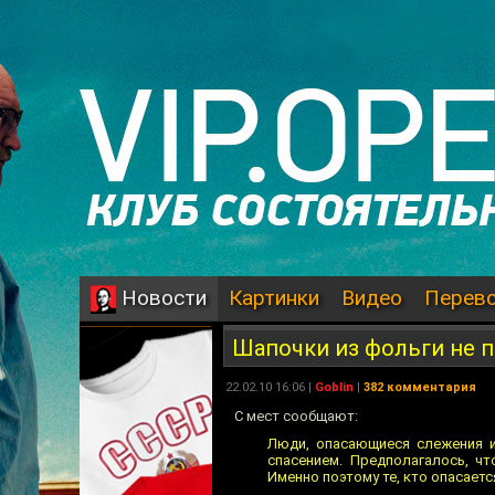
Картинки
Видео
Перев
Новости
Шапочки из фольги не 
22.02.10 16:06 |
Goblin
|
382 комментария
С мест сообщают:
Люди, опасающиеся слежения и
спасением. Предполагалось, ч
Именно поэтому те, кто опасает