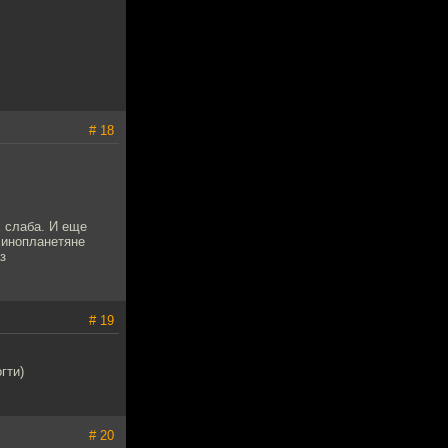
# 18
х слаба. И еще
 инопланетяне
з
# 19
гти)
# 20