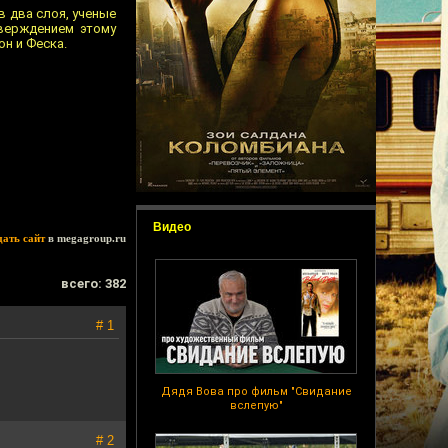
в два слоя, ученые
верждением этому
он и Феска.
Видео
дать сайт
в megagroup.ru
всего: 382
# 1
Дядя Вова про фильм "Свидание
вслепую"
# 2