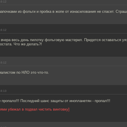
16:12
шапочками из фольги и пробка в жопе от изнасилования не спасет. Страш
16:12
я вчера весь день пилотку фольговую мастерил. Придется оставаться у
остата. Что же делать?!
16:12
алистом по НЛО это что-то.
16:13
е пропало!!! Последний шанс защиты от инопланетян - пропал!!!
ями убежал в подвал чистить винтовку]