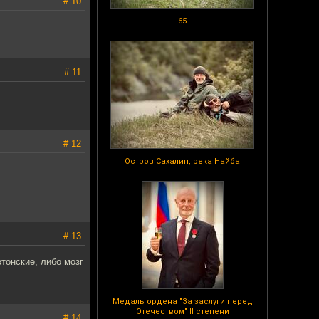
# 10
65
# 11
# 12
Остров Сахалин, река Найба
# 13
втонские, либо мозг
Медаль ордена "За заслуги перед
Отечеством" II степени
# 14