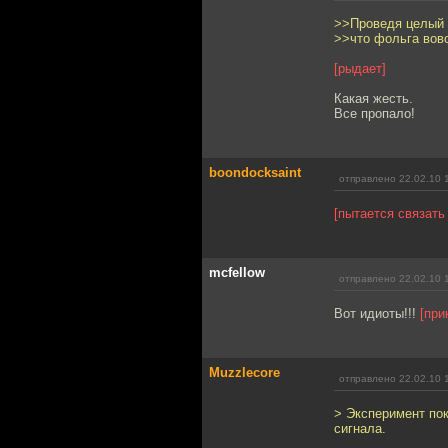
>>Проведя целый 
>>что фольга вовс
[рыдает]
Какая жесть.
Все пропало!
boondocksaint
отправлено 22.02.10 
[пытается связать
mcfellow
отправлено 22.02.10 
Вот идиоты!!!
[при
Muzzlecore
отправлено 22.02.10 
> Эксперимент по
сигнала.