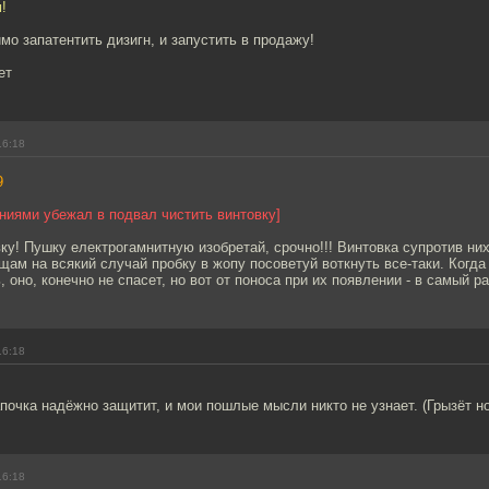
!
мо запатентить дизигн, и запустить в продажу!
ет
16:18
9
ниями убежал в подвал чистить винтовку]
вку! Пушку електрогамнитную изобретай, срочно!!! Винтовка супротив ни
ам на всякий случай пробку в жопу посоветуй воткнуть все-таки. Когда
 оно, конечно не спасет, но вот от поноса при их появлении - в самый ра
16:18
почка надёжно защитит, и мои пошлые мысли никто не узнает. (Грызёт но
16:18