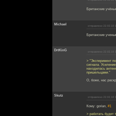
Британские учёные
Мichael
отправлено 22.02.10 
Британские ученые
DrtKinG
отправлено 22.02.10 
> "Эксперимент п
сигнала. Усиление
находилась антен
пришельцами."
О, боже, нас раск
Skutz
отправлено 22.02.10 
Кому: gorian,
#1
> работать будет 