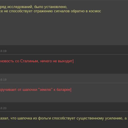
ряд исследований, было установлено,
е не способствует отражению сигналов обратно в космос
16:19
 новость со Сталиным, ничего не выходит]
16:19
кручивает от шапочки "землю" к батарее]
16:20
казал, что шапочка из фольги способствует существенному усилению, а