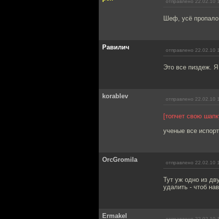
отправлено 22.02.10 
Шеф, усё пропало
Равилич
отправлено 22.02.10 
Это все пиздеж. Я
korablev
отправлено 22.02.10 
[топчет свою шапк
ученые все испорт
OrcGromila
отправлено 22.02.10 
Тут уж одно из дв
удалить - чтоб на
Ermakel
отправлено 22.02.10 