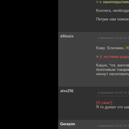
> с нанопокрытием
Коллега, необходи
Петрик нам помож
dAlexis
отправлено 22.02.10 
Кому: Блюзмен,
#
>
[с жуткими рыда
Какую, *ля, винто
боязливым товарищ
начнут насиловать,
alex256
отправлено 22.02.10 
[О ужас!]
Я то думал что ша
Gerasim
отправлено 22.02.10 