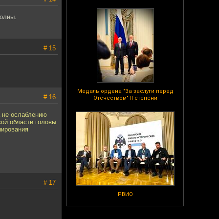
волны.
# 15
Медаль ордена "За заслуги перед
# 16
Отечеством" II степени
а не ослаблению
кой области головы
нирования
# 17
РВИО