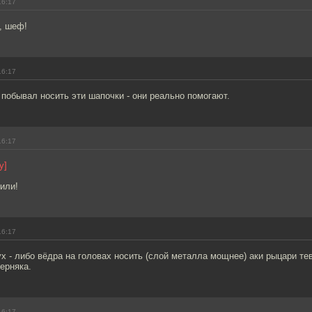
16:17
, шеф!
16:17
 побывал носить эти шапочки - они реально помогают.
16:17
у]
или!
16:17
ух - либо вёдра на головах носить (слой металла мощнее) аки рыцари те
верняка.
16:17