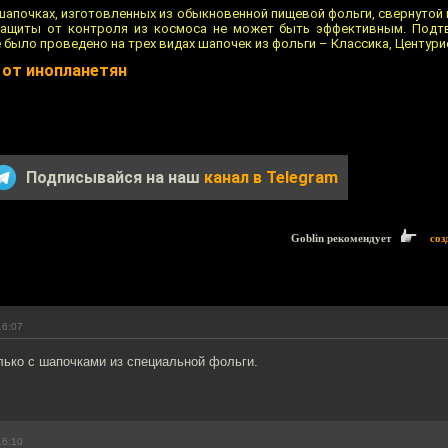
апочках, изготовленных из обыкновенной пищевой фольги, свернутой 
защиты от контроля из космоса не может быть эффективным. Подт
 было проведено на трех видах шапочек из фольги – Классика, Центури
 от инопланетян
Подписывайся на наш
канал в Telegram
Goblin рекомендует
соз
16:07
лько с шапочками из специальной фольги.
16:10