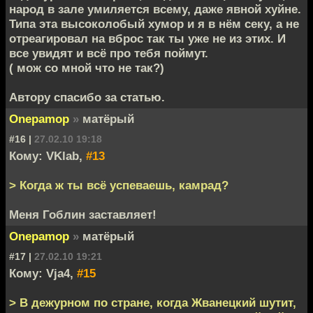
народ в зале умиляется всему, даже явной хуйне.
Типа эта высоколобый хумор и я в нём секу, а не
отреагировал на вброс так ты уже не из этих. И
все увидят и всё про тебя поймут.
( мож со мной что не так?)
Автору спасибо за статью.
Onepamop
»
матёрый
#16 |
27.02.10 19:18
Кому: VKlab,
#13
> Когда ж ты всё успеваешь, камрад?
Меня Гоблин заставляет!
Onepamop
»
матёрый
#17 |
27.02.10 19:21
Кому: Vja4,
#15
> В дежурном по стране, когда Жванецкий шутит,