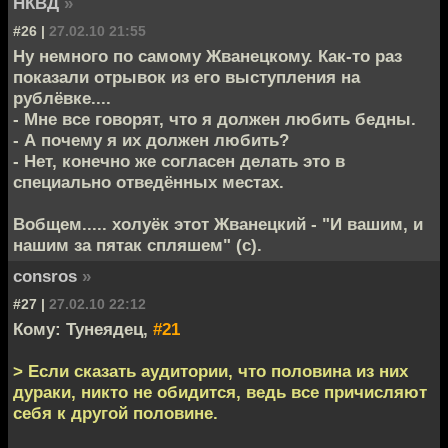
НКВД
»
#26 |
27.02.10 21:55
Ну немного по самому Жванецкому. Как-то раз
показали отрывок из его выступления на
рублёвке....
- Мне все говорят, что я должен любить бедны.
- А почему я их должен любить?
- Нет, конечно же согласен делать это в
специально отведённых местах.
Вобщем..... холуёк этот Жванецкий - "И вашим, и
нашим за пятак спляшем" (c).
consros
»
#27 |
27.02.10 22:12
Кому: Тунеядец,
#21
> Если сказать аудитории, что половина из них
дураки, никто не обидится, ведь все причисляют
себя к другой половине.