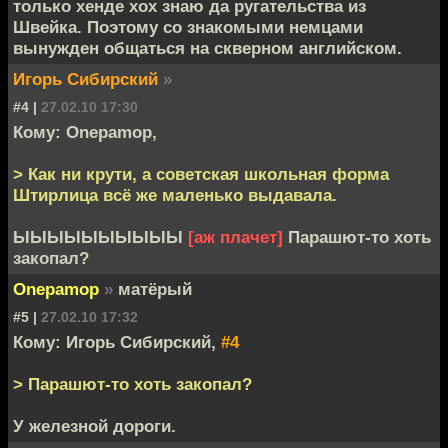
только хенде хох знаю да ругательства из
Швейка. Поэтому со знакомыми немцами
вынужден общаться на скверном английском.
Игорь Сибирский
»
#4 |
27.02.10 17:30
Кому: Onepamop,
> Как ни крути, а советская школьная форма
Штирлица всё же маленько выдавала.
ЫЫЫЫЫЫЫЫЫЫ
[аж плачет]
Парашют-то хоть
закопал?
Onepamop
»
матёрый
#5 |
27.02.10 17:32
Кому: Игорь Сибирский,
#4
> Парашют-то хоть закопал?
У железной дороги.