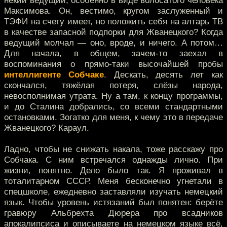
некий ведущий, особенно в виде волосатого человека
Максимова. Он, вестимо, кругом заслуженный и
ТЭФИ на счету имеет, но положить себя на алтарь ТВ
в качестве запасной подпорки для Жванецкого? Когда
ведущий молчал — оно, вроде, и ничего. А потом…
Для начала, в общем, зачем-то заехал в
воспоминания о прямо-таки высочайшей пробы
интеллигенте Собчаке
. Дескать, десять лет как
скончался, тяжёлая потеря, слёзы народа,
невосполнимая утрата. Ну а там, к концу программы,
и до Сталина добрались, со всеми стандартными
остановками. Зогатко для меня, к чему это в передаче
Жванецкого? Караул.
Ладно, чтобы не снижать накала, тоже расскажу про
Собчака. С ним встречался однажды лично. При
жизни, понятно. Дело было так. Я проживал в
тоталитарном СССР. Меня бесконечно угнетали в
спецшколе, ежедневно заставляли изучать немецкий
язык. Чтобы уровень истязаний был понятен: берёте
гравюру Альбрехта Дюрера про всадников
апокалипсиса и описываете на немецком языке всё,