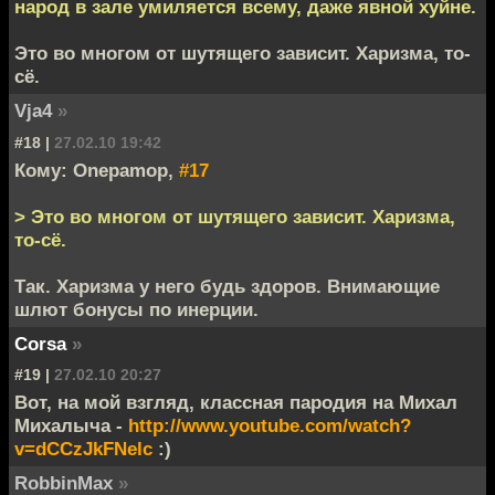
народ в зале умиляется всему, даже явной хуйне.
Это во многом от шутящего зависит. Харизма, то-
сё.
Vja4
»
#18 |
27.02.10 19:42
Кому: Onepamop,
#17
> Это во многом от шутящего зависит. Харизма,
то-сё.
Так. Харизма у него будь здоров. Внимающие
шлют бонусы по инерции.
Corsa
»
#19 |
27.02.10 20:27
Вот, на мой взгляд, классная пародия на Михал
Михалыча -
http://www.youtube.com/watch?
v=dCCzJkFNelc
:)
RobbinMax
»