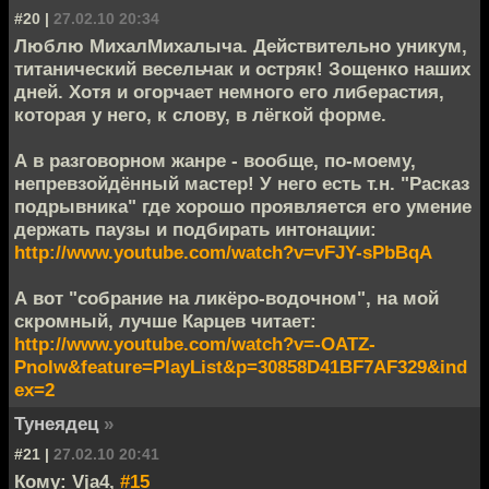
#20 |
27.02.10 20:34
Люблю МихалМихалыча. Действительно уникум,
титанический весельчак и остряк! Зощенко наших
дней. Хотя и огорчает немного его либерастия,
которая у него, к слову, в лёгкой форме.
А в разговорном жанре - вообще, по-моему,
непревзойдённый мастер! У него есть т.н. "Расказ
подрывника" где хорошо проявляется его умение
держать паузы и подбирать интонации:
http://www.youtube.com/watch?v=vFJY-sPbBqA
А вот "собрание на ликёро-водочном", на мой
скромный, лучше Карцев читает:
http://www.youtube.com/watch?v=-OATZ-
Pnolw&feature=PlayList&p=30858D41BF7AF329&ind
ex=2
Тунеядец
»
#21 |
27.02.10 20:41
Кому: Vja4,
#15