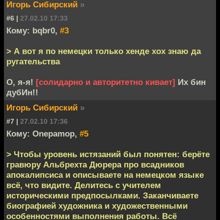
Игорь Сибирский
»
#6 |
27.02.10 17:33
Кому: bqbr0,
#3
> А вот я по немецки только хенде хох знаю да
ругательства
О, я-я!
[солидарно и авторитетно кивает]
Их бин
дубИн!!
Игорь Сибирский
»
#7 |
27.02.10 17:36
Кому: Onepamop,
#5
> Чтобы уровень истязаний был понятен: берёте
гравюру Альбрехта Дюрера про всадников
апокалипсиса и описываете на немецком языке
всё, что видите. Делитесь с учителем
историческими предпосылками. Заканчиваете
биографией художника и художественными
особенностями выполнения работы. Всё