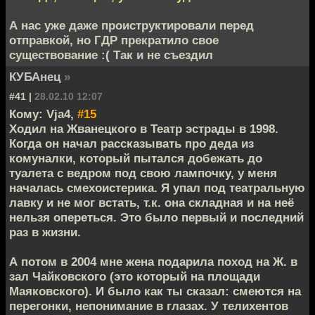
А нас уже даже проиструктировали перед
отправкой, но ГДР прекратило свое
существование :( Так и не съездил
КУБАнец
»
#41 |
28.02.10 12:07
Кому: Vja4,
#15
Ходил на Жванецкого в Театр эстрады в 1998.
Когда он начал рассказывать про деда из
комуналки, который пытался добежать до
туалета с ведром под свою лампочку, у меня
началась смехоистерика. Я упал под театральную
лавку и не мог встать, т.к. она складная и на неё
нельзя опереться. Это было первый и последний
раз в жизни.
А потом в 2004 мне жена подарила поход на Ж. в
зал Чайковского (это который на площади
Маяковского). И было как ты сказал: смеются на
перегонки, непонимание в глазах. У телихентов