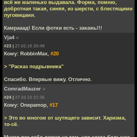
всё же маленько выдавала. Форма, помню,
добротная такая, синяя, из шерсти, с блестящими
пуговицами.
Камрааад! Если фотки есть - закажь!!!
Vja4
»
#23 |
27.02.10 20:48
Кому: RobbinMax,
#20
> "Расказ подрывника"
Спасибо. Впервые вижу. Отлично.
ComradMauzer
»
#24 |
27.02.10 21:36
Кому: Onepamop,
#17
> Это во многом от шутящего зависит. Харизма,
то-сё.
Много раз себя ловил на том, что когда большое