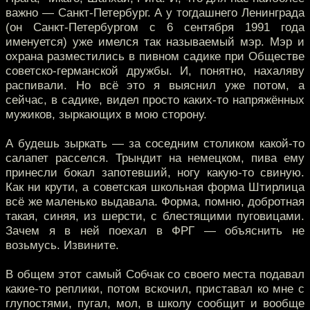
важно — Санкт-Петербург. А у тогдашнего Ленинграда
(он Санкт-Петербургом с 6 сентября 1991 года
именуется) уже имелся так называемый мэр. Мэр и
охрана разместились в пивном садике при Обществе
советско-германской дружбы. И, понятно, нахаляву
распивали. Но всё это я выяснил уже потом, а
сейчас, в садике, видел просто каких-то напряжённых
мужиков, зыркающих в мою сторону.
А будешь зыркать — за соседним столиком какой-то
салапет расселся. Трындит на немецком, пива ему
принесли бокал запотевший, ногу какую-то свиную.
Как ни крути, а советская школьная форма Штирлица
всё же маленько выдавала. Форма, помню, добротная
такая, синяя, из шерсти, с блестящими пуговицами.
Зачем я в ней поехал в ФРГ — объяснить не
возьмусь. Извините.
В общем этот самый Собчак со своего места подавал
какие-то реплики, потом вскочил, приставал ко мне с
глупостями, пугал, мол, в школу сообщит и вообще