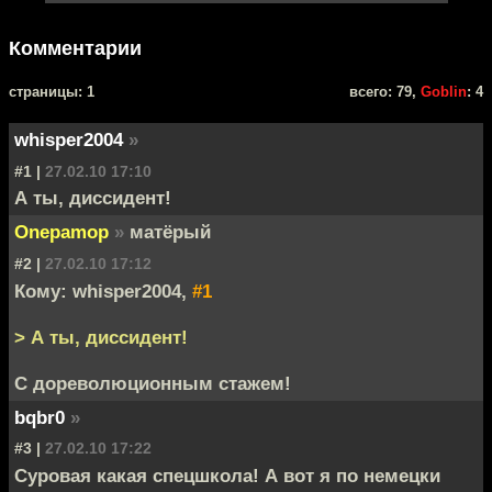
Комментарии
cтраницы: 1
всего: 79,
Goblin
: 4
whisper2004
»
#1 |
27.02.10 17:10
А ты, диссидент!
Onepamop
»
матёрый
#2 |
27.02.10 17:12
Кому: whisper2004,
#1
> А ты, диссидент!
C дореволюционным стажем!
bqbr0
»
#3 |
27.02.10 17:22
Суровая какая спецшкола! А вот я по немецки