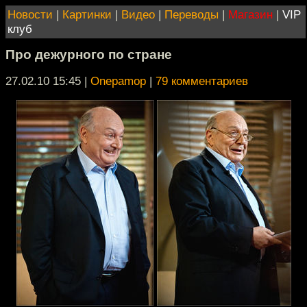
Новости
|
Картинки
|
Видео
|
Переводы
|
Магазин
|
VIP
клуб
Про дежурного по стране
27.02.10 15:45
|
Onepamop
|
79 комментариев