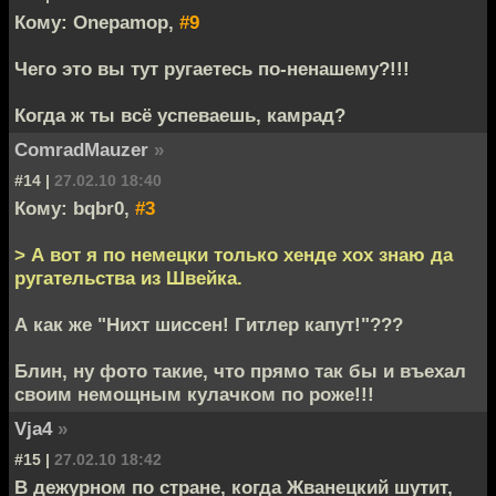
Кому: Onepamop,
#9
Чего это вы тут ругаетесь по-ненашему?!!!
Когда ж ты всё успеваешь, камрад?
ComradMauzer
»
#14 |
27.02.10 18:40
Кому: bqbr0,
#3
> А вот я по немецки только хенде хох знаю да
ругательства из Швейка.
А как же "Нихт шиссен! Гитлер капут!"???
Блин, ну фото такие, что прямо так бы и въехал
своим немощным кулачком по роже!!!
Vja4
»
#15 |
27.02.10 18:42
В дежурном по стране, когда Жванецкий шутит,