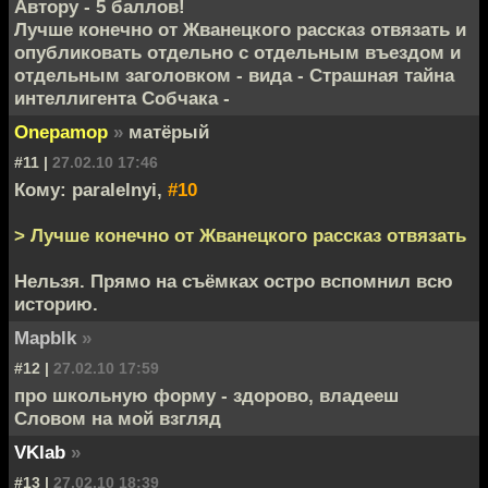
Автору - 5 баллов!
Лучше конечно от Жванецкого рассказ отвязать и
опубликовать отдельно с отдельным въездом и
отдельным заголовком - вида - Страшная тайна
интеллигента Собчака -
Onepamop
»
матёрый
#11 |
27.02.10 17:46
Кому: paralelnyi,
#10
> Лучше конечно от Жванецкого рассказ отвязать
Нельзя. Прямо на съёмках остро вспомнил всю
историю.
Mapblk
»
#12 |
27.02.10 17:59
про школьную форму - здорово, владееш
Словом на мой взгляд
VKlab
»
#13 |
27.02.10 18:39