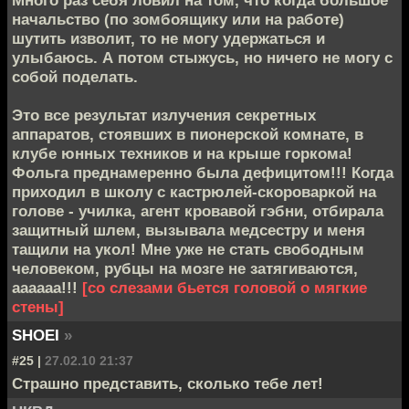
начальство (по зомбоящику или на работе)
шутить изволит, то не могу удержаться и
улыбаюсь. А потом стыжусь, но ничего не могу с
собой поделать.
Это все результат излучения секретных
аппаратов, стоявших в пионерской комнате, в
клубе юнных техников и на крыше горкома!
Фольга преднамеренно была дефицитом!!! Когда
приходил в школу с кастрюлей-скороваркой на
голове - училка, агент кровавой гэбни, отбирала
защитный шлем, вызывала медсестру и меня
тащили на укол! Мне уже не стать свободным
человеком, рубцы на мозге не затягиваются,
аааааа!!!
[со слезами бьется головой о мягкие
стены]
SHOEI
»
#25 |
27.02.10 21:37
Страшно представить, сколько тебе лет!