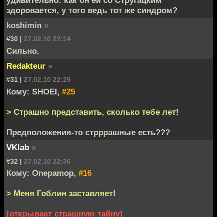
удивительно: как он ей со Стругацким
здоровается, у того ведь тот же синдром?
koshimin
»
#30 |
27.02.10 22:14
Сильно.
Redakteur
»
#31 |
27.02.10 22:29
Кому: SHOEI,
#25
> Страшно представить, сколько тебе лет!
Предположения-то стрррашные есть???
VKlab
»
#32 |
27.02.10 22:36
Кому: Onepamop,
#16
> Меня Гоблин заставляет!
[открывает страшную тайну]