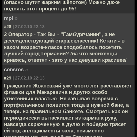
(опасно шутит жарким шёпотом) Можно даже
поднять этот процент до 95!
mpl
»
#28 |
27.02.10 22:13
2 Оператор - Так Вы - "Гамбургчанин", а не
дессиденствующий старшеклассник! Кстати - в
каком возрасте-классе сподобилось посетить
лучший город Германии? /на что мюнхенцы,
кривясь, ответят - зато у нас девушки красивее/
consros
»
#29 |
27.02.10 22:13
Гражданин Жванецкий уже много лет расставляет
флажки для Макаревича и других особо
угнетённых властью. Не забывая вовремя с
портфельчиком появится тогда в нужной бане, а
теперь на правильном банкете. Смотреть как он
периодически вытаскивает из кармана руку,
навсегда скрюченную в дулю и победно трясет
ей под аплодисменты зала, неизменно