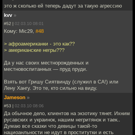
это ж сколько ей теперь дадут за такую агрессию
kvv
»
#52 |
02.03.10 08:01
Кому: Mic29,
#48
> афроамериканки - это как??
> американские негры???
Да у нас своих местнорожденных и
местновоспитанных — пруд пруди.
Взять вот Гришу Сиятвинду (служил в СА!) или
Лену Хангу. Это те, кто сильно на виду.
Jameson
»
#53 |
02.03.10 08:06
Да обычное дело, клиентов на экзотику тянет. Ихним
русавских и украинок, нашим негритянок и таек..
Думаю все сказки что девицы такой-то
нациоанльности не идут в проститутки и есть