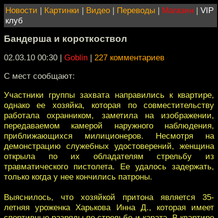
Новости
|
Картинки
|
Видео
|
Переводы
|
Магазин
|
VIP
клуб
Бандерша и короткоствол
02.03.10 00:30
|
Goblin
|
227 комментариев
С мест сообщают:
Участники группы захвата направились к квартире,
однако ее хозяйка, которая по совместительству
работала охранником, заметила на изображении,
передаваемом камерой наружного наблюдения,
приближающихся милиционеров. Несмотря на
демонстрацию служебных удостоверений, женщина
открыла по их обладателям стрельбу из
травматического пистолета. Ее удалось задержать,
только когда у нее кончились патроны.
Выяснилось, что хозяйкой притона является 35-
летняя уроженка Харькова Инна Д., которая имеет
спортивные разряды по стрельбе и каратэ. В квартире