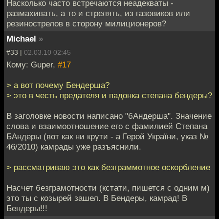
Насколько часто встречаются неадекваты -
размахивать, а то и стрелять, из газовиков или
резинострелов в сторону милиционеров?
Мichael
»
#33 |
02.03.10 02:45
Кому: Guper,
#17
> а вот почему Бендерша?
> это в честь предателя и падонка степана бендеры?
В заголовке новости написано "бАндерша". Значение
слова и взаимоотношение его с фамилией Степана
БАндеры (вот как ни крути - а Герой України, указ №
46/2010) камрады уже разъяснили.
> рассматриваю это как безграммотное оскорбление
Насчет безграмотности (кстати, пишется с одним м)
это ты с козырей зашел. В Бендеры, камрад! В
Бендеры!!!