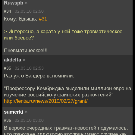
Ruwspb
»
#34 |
02.03.10 02:50
Кому: Бдыщь,
#31
> Интересно, а каратэ у ней тоже травматическое
или боевое?
Пневматическое!!!
akdelta
»
#35 |
02.03.10 02:53
Раз уж о Бандере вспомнили.
"Профессору Кембриджа выделили миллион евро на
изучение российско-украинских разночтений"
http://lenta.ru/news/2010/02/27/grant/
sumerki
»
#36 |
02.03.10 03:00
В ворохе очередных травмат-новостей подумалось,
что граждане иллюзорно воспринимают оружие как