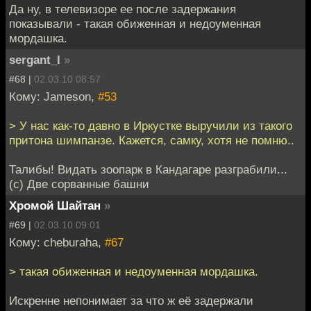
Да ну, в телевизоре ее после задержания
показывали - такая обиженная и недоуменная
мордашка.
sergant_l
»
#68 |
02.03.10 08:57
Кому: Jameson,
#53
> У нас как-то давно в Иркустке выручили из такого
притона шимпанзе. Кажется, самку, хотя не помню..
Талибы! Видать зоопарк в Кандагаре разграбили...
(с) Две сорванные башни
Хромой Шайтан
»
#69 |
02.03.10 09:01
Кому: cheburaha,
#67
> такая обиженная и недоуменная мордашка.
Искренне непонимает за что ж её задержали