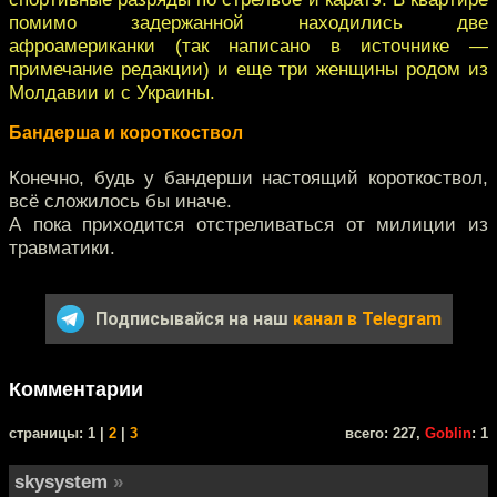
помимо задержанной находились две
афроамериканки (так написано в источнике —
примечание редакции) и еще три женщины родом из
Молдавии и с Украины.
Бандерша и короткоствол
Конечно, будь у бандерши настоящий короткоствол,
всё сложилось бы иначе.
А пока приходится отстреливаться от милиции из
травматики.
Подписывайся на наш
канал в Telegram
Комментарии
cтраницы: 1 |
2
|
3
всего: 227,
Goblin
: 1
skysystem
»