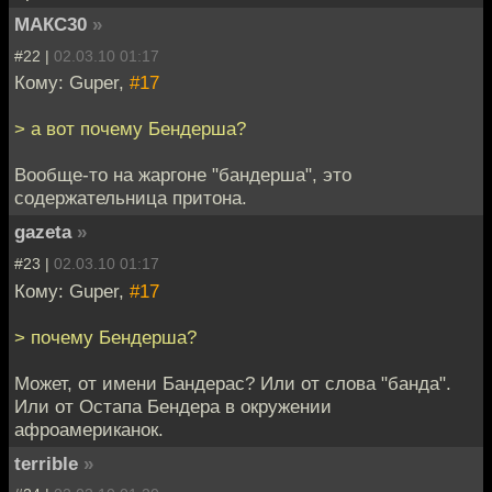
МАКС30
»
#22 |
02.03.10 01:17
Кому: Guper,
#17
> а вот почему Бендерша?
Вообще-то на жаргоне "бандерша", это
содержательница притона.
gazeta
»
#23 |
02.03.10 01:17
Кому: Guper,
#17
> почему Бендерша?
Может, от имени Бандерас? Или от слова "банда".
Или от Остапа Бендера в окружении
афроамериканок.
terrible
»