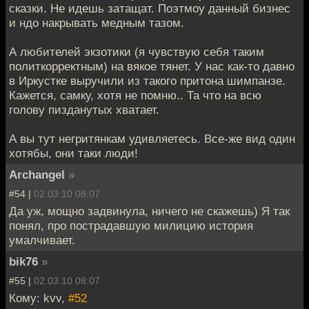
сказки. Не идешь затащат. Поэтмоу данный бизнес
и ндо накрывать медным тазом.
А любителей экзотики (я чувствую себя таким
политкорректным) на вякое тянет. У нас как-то давно
в Иркустке выручили из такого притона шимпанзе.
Кажется, самку, хотя не помню.. Та что на всю
голову пизданутых хватает.
А вы тут негритянкам удивляетесь. Все-же вид один
хотябы, они таки люди!
Archangel
»
#54 |
02.03.10 08:07
Да уж, мощно задвинула, ничего не скажешь) Я так
понял, про пострадавшую милицию история
умалчивает.
bik76
»
#55 |
02.03.10 08:07
Кому: kvv,
#52