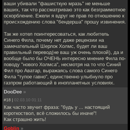
ваши убивали "фашисткую мразь" не меньше
ваших, так что рассматриваю это как безграммотное
оскорбление. Ежели я вдруг не прав по отношению к
происхождению слова "бендерша" прошу извинения.
Так же хотел поинтересоваться, как любитель
Синего Фила, почему нет даже рецензии на
замечательный Шерлок Холмс, будет ли ваш
правильный перевод(не ваш уж очень плохой), да и
вообще было бы ОЧЕНЬ интересно мнение Фила по-
поводу "нового Холмса", несмотря на то что Синий
Фил про Аватар, выражаясь слова самого Синего
Фила "тупое гавно", единственно улыбнуло про
газпром работающий в инопланетных условиях.
DooDee
»
#18 |
02.03.10 01:11
Как часто звучит фраза: "будь у ... настоящий
короткоствол, всё сложилось бы иначе"!
Как страшно жить!
Goblin
»