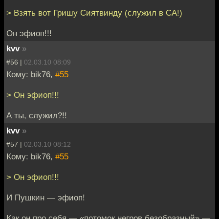
> Взять вот Гришу Сиятвинду (служил в СА!)
Он эфиоп!!!
kvv
»
#56 |
02.03.10 08:09
Кому: bik76,
#55
> Он эфиоп!!!
А ты, служил?!!
kvv
»
#57 |
02.03.10 08:12
Кому: bik76,
#55
> Он эфиоп!!!
И Пушкин — эфиоп!
Как он про себя — «потомок негров безобразный» —