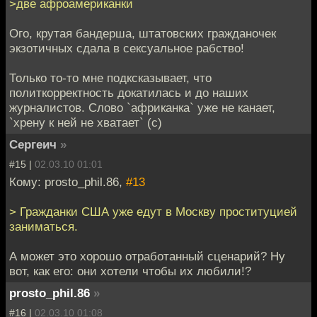
>две афроамериканки
Ого, крутая бандерша, штатовских гражданочек
экзотичных сдала в сексуальное рабство!
Только то-то мне подксказывает, что
политкорректность докатилась и до наших
журналистов. Слово `африканка` уже не канает,
`хрену к ней не хватает` (с)
Сергеич
»
#15 |
02.03.10 01:01
Кому: prosto_phil.86,
#13
> Гражданки США уже едут в Москву проституцией
заниматься.
А может это хорошо отработанный сценарий? Ну
вот, как его: они хотели чтобы их любили!?
prosto_phil.86
»
#16 |
02.03.10 01:08