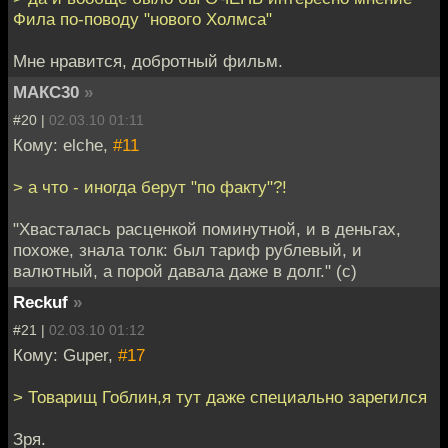
Фила по-поводу "нового Холмса"
Мне нравится, добротный фильм.
МАКС30
»
#20 |
02.03.10 01:11
Кому: elche,
#11
> а что - иногда берут "по факту"?!
"Хвасталась расценкой поминутной, и в деньгах,
похоже, знала толк: был тариф рублевый, и
валютный, а порой давала даже в долг." (с)
Reckuf
»
#21 |
02.03.10 01:12
Кому: Guper,
#17
> Товарищ Гоблин,я тут даже специально зарегился
Зря.