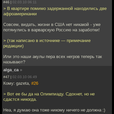
#46 |
02.03.10 06:11
> В квартире помимо задержанной находились две
афроамериканки
Совсем, видать, жизни в США нет никакой - уже
потянулись в варварскую Россию на заработки!
> (так написано в источнике — примечание
редакции)
Или это наши акулы пера всех негров теперь так
называют?
alga_ca
»
#47 |
02.03.10 06:49
Кому: gazeta,
#26
> Вот ее бы да на Олимпиаду. Сдохнет, но не
сдастся никогда.
Неа, я думаю она тоже никому ничего не должна :)