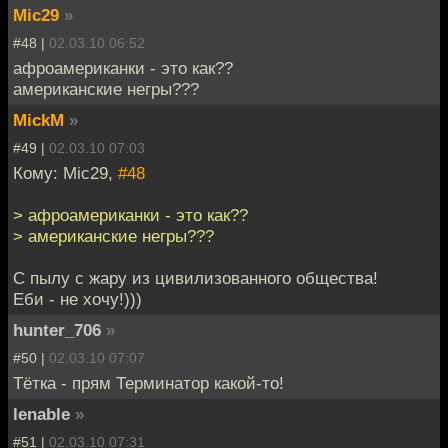
Mic29
»
#48 |
02.03.10 06:52
афроамериканки - это как??
американские негры???
MickM
»
#49 |
02.03.10 07:03
Кому: Mic29,
#48
> афроамериканки - это как??
> американские негры???
С пылу с жару из цивилизованного общества!
Еби - не хочу!)))
hunter_706
»
#50 |
02.03.10 07:07
Тётка - прям Терминатор какой-то!
lenable
»
#51 |
02.03.10 07:31