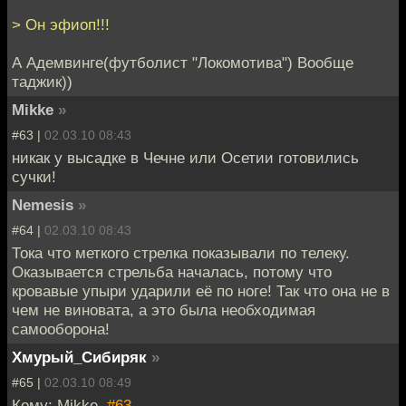
> Он эфиоп!!!
А Адемвинге(футболист "Локомотива") Вообще
таджик))
Mikke
»
#63 |
02.03.10 08:43
никак у высадке в Чечне или Осетии готовились
сучки!
Nemesis
»
#64 |
02.03.10 08:43
Тока что меткого стрелка показывали по телеку.
Оказывается стрельба началась, потому что
кровавые упыри ударили её по ноге! Так что она не в
чем не виновата, а это была необходимая
самооборона!
Хмурый_Сибиряк
»
#65 |
02.03.10 08:49
Кому: Mikke,
#63