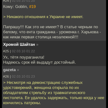
#24 |
02.03.10 01:20
Кому: Goblin,
#19
> Никакого отношения к Украине не имеет.
Папрашу!!! Как это не имеет? В статье черным по
белому, что ента гражданка - уроженка г. Харькова -
как никак первая столица незалежной!!!
Хромой Шайтан
»
#25 |
02.03.10 01:22
Ух, тётя поураганила!
Надеюсь срок ей выдадут достойный.
gazeta
»
#26 |
02.03.10 01:23
> Несмотря на демонстрацию служебных
удостоверений, женщина открыла по их
обладателям стрельбу из травматического
пистолета. Ее удалось задержать, только когда у нее
кончились патроны.