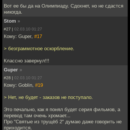
Вот ее бы да на Олимпиаду. Сдохнет, но не сдастся
никогда.
Stom
»
#27 |
02.03.10 01:27
Кому: Guper,
#17
> безграммотное оскорбление.
Классно завернул!!!
Guper
»
#28 |
02.03.10 01:27
Кому: Goblin,
#19
> Нет, не будет - заказов не поступало.
Это печально, как я понял будет серия фильмов, а
перевод там очень хромает...
Про "Святые из трущёб 2" думаю даже говорить не
приходится.