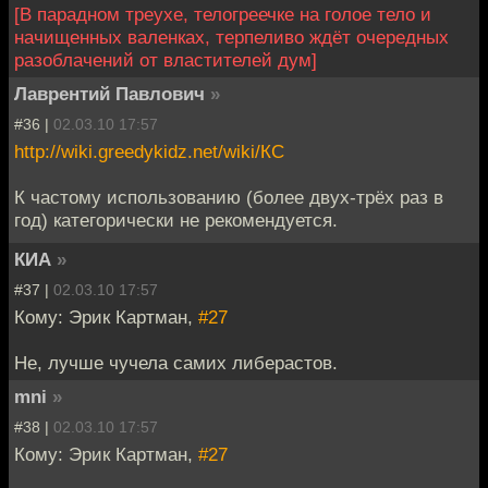
[В парадном треухе, телогреечке на голое тело и
начищенных валенках, терпеливо ждёт очередных
разоблачений от властителей дум]
Лаврентий Павлович
»
#36 |
02.03.10 17:57
http://wiki.greedykidz.net/wiki/КС
К частому использованию (более двух-трёх раз в
год) категорически не рекомендуется.
КИА
»
#37 |
02.03.10 17:57
Кому: Эрик Картман,
#27
Не, лучше чучела самих либерастов.
mni
»
#38 |
02.03.10 17:57
Кому: Эрик Картман,
#27