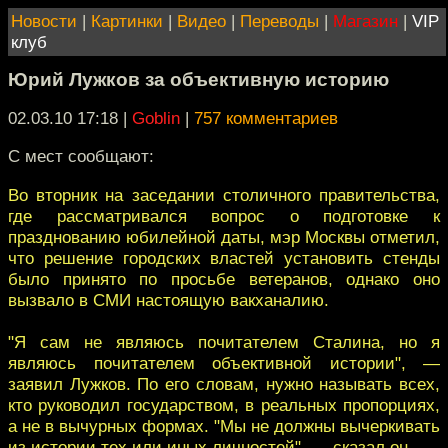
Новости
|
Картинки
|
Видео
|
Переводы
|
Магазин
|
VIP
клуб
Юрий Лужков за объективную историю
02.03.10 17:18
|
Goblin
|
757 комментариев
С мест сообщают:
Во вторник на заседании столичного правительства,
где рассматривался вопрос о подготовке к
празднованию юбилейной даты, мэр Москвы отметил,
что решение городских властей установить стенды
было принято по просьбе ветеранов, однако оно
вызвало в СМИ настоящую вакханалию.
"Я сам не являюсь почитателем Сталина, но я
являюсь почитателем объективной истории", —
заявил Лужков. По его словам, нужно называть всех,
кто руководил государством, в реальных пропорциях,
а не в вычурных формах. "Мы не должны вычеркивать
из истории тех или иных личностей", — сказал он.