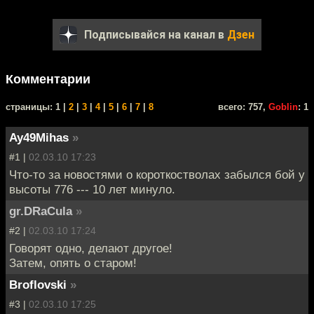
Подписывайся на канал в
Дзен
Комментарии
cтраницы: 1 |
2
|
3
|
4
|
5
|
6
|
7
|
8
всего: 757,
Goblin
: 1
Ay49Mihas
»
#1 |
02.03.10 17:23
Что-то за новостями о короткостволах забылся бой у
высоты 776 --- 10 лет минуло.
gr.DRaCula
»
#2 |
02.03.10 17:24
Говорят одно, делают другое!
Затем, опять о старом!
Broflovski
»
#3 |
02.03.10 17:25