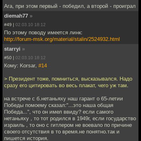
Ага, при этом первый - победил, а второй - проиграл
diemah77
»
#49 |
02.03.10 18:12
По этому поводу имеется линк:
http://forum-msk.org/material/stalin/2524932.html
starryi
»
#50 |
02.03.10 18:12
Кому: Korsar,
#14
> Президент тоже, помниться, высказывался. Надо
сразу его цитировать во весь плакат, чего уж там.
на встрече с б.нетаньяху наш гарант о 65-летии
Победы помоему сказал:"...это наша общая
Победа...", что он имел ввиду? если самого
нетаньяху , то тот родился в 1949г, если государство
израиль , то оно с гитлером не воевало по причине
своего отсутствия в то время.не понятно.так и
пишется история.