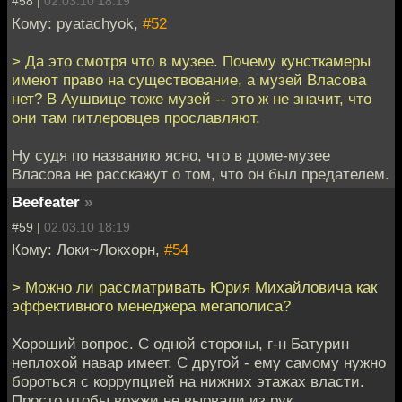
#58 |
02.03.10 18:19
Кому: pyatachyok,
#52
> Да это смотря что в музее. Почему кунсткамеры
имеют право на существование, а музей Власова
нет? В Аушвице тоже музей -- это ж не значит, что
они там гитлеровцев прославляют.
Ну судя по названию ясно, что в доме-музее
Власова не расскажут о том, что он был предателем.
Beefeater
»
#59 |
02.03.10 18:19
Кому: Локи~Локхорн,
#54
> Можно ли рассматривать Юрия Михайловича как
эффективного менеджера мегаполиса?
Хороший вопрос. С одной стороны, г-н Батурин
неплохой навар имеет. С другой - ему самому нужно
бороться с коррупцией на нижних этажах власти.
Просто чтобы вожжи не вырвали из рук.