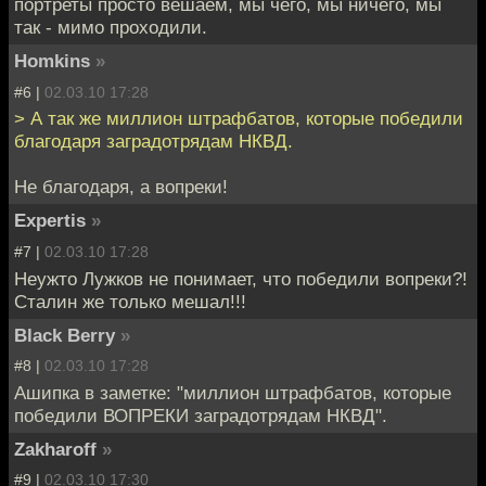
портреты просто вешаем, мы чего, мы ничего, мы
так - мимо проходили.
Homkins
»
#6 |
02.03.10 17:28
> А так же миллион штрафбатов, которые победили
благодаря заградотрядам НКВД.
Не благодаря, а вопреки!
Expertis
»
#7 |
02.03.10 17:28
Неужто Лужков не понимает, что победили вопреки?!
Сталин же только мешал!!!
Black Berry
»
#8 |
02.03.10 17:28
Ашипка в заметке: "миллион штрафбатов, которые
победили ВОПРЕКИ заградотрядам НКВД".
Zakharoff
»
#9 |
02.03.10 17:30