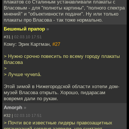
плакатов со Сталиным устанавливали плакаты с
Власовым - для "полноты картины", "полного спектра
мнений" и "объективности подачи". Ну или только
плакаты про Власова - так тоже нормально.
Бешеный прапор
»
#31 |
02.03.10 17:51
Кому: Эрик Картман,
#27
> Нужно срочно повесить по всему городу плакаты
Власова
>
> Лучше чучелá.
Этой зимой в Нижегородской области хотели дом-
музей Власова открыть. Хорошо, пидарасам
вовремя дали по рукам.
Amorph
»
#32 |
02.03.10 17:51
> Почти все известные лидеры правозащитных
организаций сегодня заявили, что считают