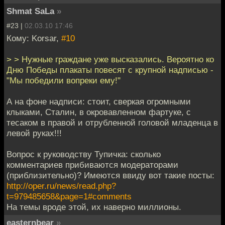
Shmat SaLa
»
#23 |
02.03.10 17:46
Кому: Korsar,
#10
> > Нужные граждане уже высказались. Вероятно ко
Дню Победы плакаты повесят с крупной надписью -
"Мы победили вопреки ему!"
А на фоне надписи: стоит, сверкая огромными
клыками, Сталин, в окровавленном фартуке, с
тесаком в правой и отрубленной головой младенца в
левой руках!!!
Вопрос к руководству Тупичка: сколько
комментариев прибиваются модераторами
(приблизительно)? Имеются ввиду вот такие посты:
http://oper.ru/news/read.php?
t=979485658&page=1#comments
На темы вроде этой, их наверно миллионы.
easternbear
»