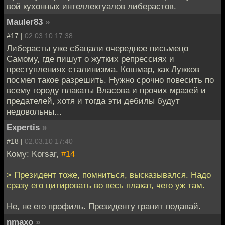
вой кухонных интеллектуалов либерастов.
Mauler83
»
#17 |
02.03.10 17:38
Либерасты уже сбацали очередное письмецо
Самому, где пишут о жутких репрессиях и
преступлениях сталинизма. Кошмар, как Лужков
посмел такое разрешить. Нужно срочно повесить по
всему городу плакаты Власова и прочих мразей и
предателей, хотя и тогда эти дебилы будут
недовольны...
Expertis
»
#18 |
02.03.10 17:40
Кому: Korsar,
#14
> Президент тоже, помниться, высказывался. Надо
сразу его цитировать во весь плакат, чего уж там.
Не, не его профиль. Президенту гранит подавай.
nmaxo
»