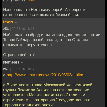
Наверное, что Нетаньяху еврей. А к евреям
гитлеровцы не слишком любезны были.
Imort
»
#56 |
02.03.10 18:16
Наблюдаю разброд и шатания вдоль линии партии.
То вон Гайдара разоблачали, то про Сталина
отзываются неругательно.
Странно всё это!
Nemesis
»
#57 |
02.03.10 18:17
>
http://www.lenta.ru/news/2010/03/02/stalin/
> В частности, глава Московской Хельсинкской
группы Людмила Алексеева назвала желание
установить в Москве плакаты со Сталиным
стремлением к повторению "государственного
террора сталинской эпохи".