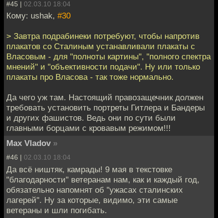
#45 |
02.03.10 18:04
Кому: ushak,
#30
> Завтра подрабинеки потребуют, чтобы напротив
плакатов со Сталиным устанавливали плакаты с
Власовым - для "полноты картины", "полного спектра
мнений" и "объективности подачи". Ну или только
плакаты про Власова - так тоже нормально.
Да чего уж там. Настоящий правозащечник должен
требовать установить портреты Гитлера и Бандеры
и других фашистов. Ведь они по сути были
главными борцами с кровавым режимом!!!
Max Vladov
»
#46 |
02.03.10 18:04
Да всё ништяк, камрады! 9 мая в текстовке
"благодарности" ветеранам нам, как и каждый год,
обязательно напомнят об "ужасах сталинских
лагерей". Ну за которые, видимо, эти самые
ветераны и шли погибать.