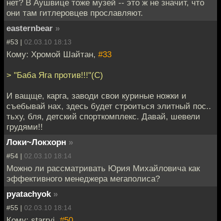
нет? В Аушвице тоже музей -- это ж не значит, что
они там гитлеровцев прославляют.
easternbear
»
#53 |
02.03.10 18:13
Кому: Хромой Шайтан,
#33
> "Баба Яга против!!!"(С)
И ващще, карга, заводи свои куриные ножки и
съебывай нах, здесь будет строиться элитный пос..
тьху, бля, детский спорткомплекс. Давай, шевели
грудями!!
Локи~Локхорн
»
#54 |
02.03.10 18:14
Можно ли рассматривать Юрия Михайловича как
эффективного менеджера мегаполиса?
pyatachyok
»
#55 |
02.03.10 18:14
Кому: starryi,
#50