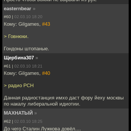
easternbear
»
#60 |
02.03.10 18:20
Кому: Gilgames,
#43
> Говнюки.
Гондоны штопаные.
Щербина307
»
#61 |
02.03.10 18:21
Кому: Gilgames,
#40
> радио РСН
Данная радиостанция имхо даст фору йеху москвы
по накалу либеральной идиотии.
МАХНАТЫЙ
»
#62 |
02.03.10 18:25
До чего Сталин Лужкова довёл....