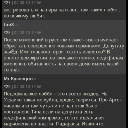
#27 |
04.03.10 19:56
кастрировать и на нары на n лет.. там таких любят...
по всякому любят...
tim3
»
#28 |
04.03.10 19:56
После изменений в русском языке - язык начинает
обрастать совершенно новыми терминами. Депутату
зачЁд. Имя главного героя то хоть известно? В
оплоте демократии, на сколько я помню, педофилам
вменено в обязанность на своем доме иметь какой
то знак.
Mr.Кузнецов
»
#29 |
04.03.10 19:56
Педофильское лобби - это просто пиздец. На
Украине такая же хуйня, вроде, творится. Про Артек
писали что там чуть-ли не на поток было
поставлено.Типа если на депутата есть
педофильский компромат, то это идеальная
марионетка во власти. Пидарасы. Извините.