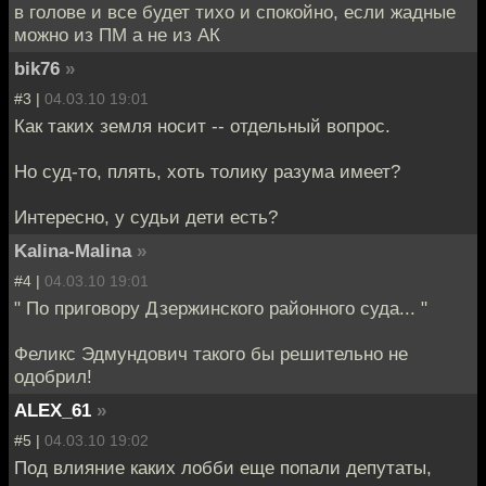
в голове и все будет тихо и спокойно, если жадные
можно из ПМ а не из АК
bik76
»
#3 |
04.03.10 19:01
Как таких земля носит -- отдельный вопрос.
Но суд-то, плять, хоть толику разума имеет?
Интересно, у судьи дети есть?
Kalina-Malina
»
#4 |
04.03.10 19:01
" По приговору Дзержинского районного суда... "
Феликс Эдмундович такого бы решительно не
одобрил!
ALEX_61
»
#5 |
04.03.10 19:02
Под влияние каких лобби еще попали депутаты,