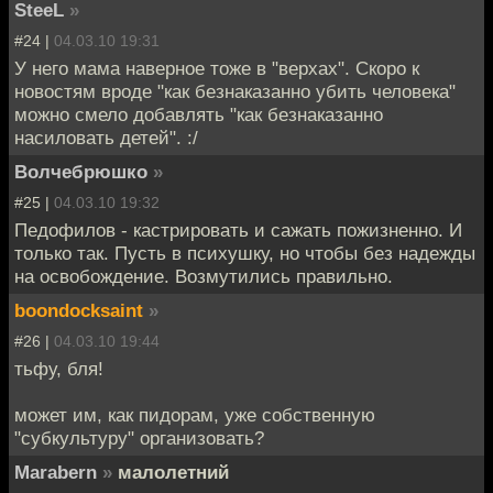
SteeL
»
#24 |
04.03.10 19:31
У него мама наверное тоже в "верхах". Скоро к
новостям вроде "как безнаказанно убить человека"
можно смело добавлять "как безнаказанно
насиловать детей". :/
Волчебрюшко
»
#25 |
04.03.10 19:32
Педофилов - кастрировать и сажать пожизненно. И
только так. Пусть в психушку, но чтобы без надежды
на освобождение. Возмутились правильно.
boondocksaint
»
#26 |
04.03.10 19:44
тьфу, бля!
может им, как пидорам, уже собственную
"субкультуру" организовать?
Marabern
»
малолетний