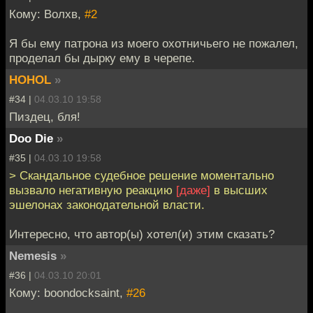
Кому: Волхв,
#2
Я бы ему патрона из моего охотничьего не пожалел,
проделал бы дырку ему в черепе.
HOHOL
»
#34 |
04.03.10 19:58
Пиздец, бля!
Doo Die
»
#35 |
04.03.10 19:58
> Скандальное судебное решение моментально
вызвало негативную реакцию
[даже]
в высших
эшелонах законодательной власти.
Интересно, что автор(ы) хотел(и) этим сказать?
Nemesis
»
#36 |
04.03.10 20:01
Кому: boondocksaint,
#26