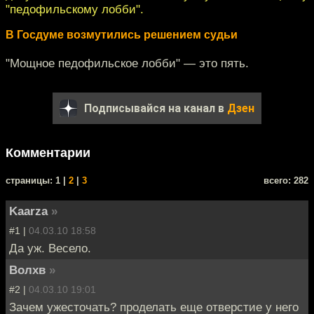
"педофильскому лобби".
В Госдуме возмутились решением судьи
"Мощное педофильское лобби" — это пять.
Подписывайся на канал в
Дзен
Комментарии
cтраницы: 1 |
2
|
3
всего: 282
Kaarza
»
#1 |
04.03.10 18:58
Да уж. Весело.
Волхв
»
#2 |
04.03.10 19:01
Зачем ужесточать? проделать еще отверстие у него