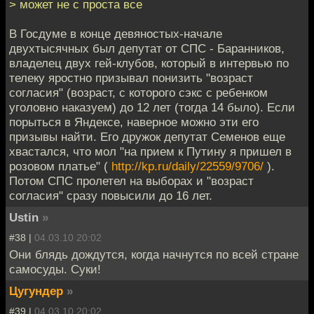
> может не с проста все
В Госдуме в конце девяностых-начале
двухтысячных был депутат от СПС - Баранников,
владелец двух гей-клубов, который в интервью по
телеку яростно призывал понизить "возраст
согласия" (возраст, с которого сэкс с ребенком
уголовно наказуем) до 12 лет (тогда 14 было). Если
порыться в Яндексе, наверное можно эти его
призывы найти. Его дружок депутат Семенов еще
хвастался, что мол "на прием к Путину я пришел в
розовом платье" (
http://kp.ru/daily/22559/9706/
).
Потом СПС пролетел на выборах и "возраст
согласия" сразу повысили до 16 лет.
Ustin
»
#38 |
04.03.10 20:02
Они блядь дождутся, когда начнутся по всей стране
самосуды. Суки!
Цугундер
»
#39 |
04.03.10 20:02