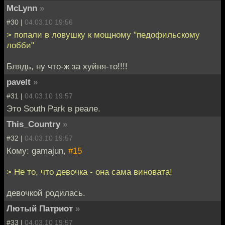
McLynn
»
#30 |
04.03.10 19:56
> попали в ловушку к мощному "педофильскому
лобби"
Блядь, ну что-ж за хуйня-то!!!!
pavelt
»
#31 |
04.03.10 19:57
Это South Park в реале.
This_Country
»
#32 |
04.03.10 19:57
Кому: gamajun,
#15
> Не то, что девочка - она сама виновата!
девочкой родилась.
Лютый Патриот
»
#33 |
04.03.10 19:57