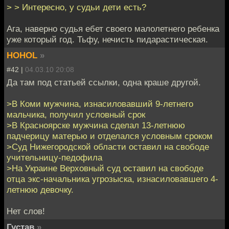
> > Интересно, у судьи дети есть?
Ага, наверно судья ебет своего малолетнего ребенка
уже который год. Тьфу, нечисть пидарастическая.
HOHOL
»
#42 |
04.03.10 20:08
Да там под статьей ссылки, одна краше другой.
>В Коми мужчина, изнасиловавший 9-летнего
мальчика, получил условный срок
>В Красноярске мужчина сделал 13-летнюю
падчерицу матерью и отделался условным сроком
>Суд Нижегородской области оставил на свободе
учительницу-педофила
>На Украине Верховный суд оставил на свободе
отца экс-начальника угрозыска, изнасиловавшего 4-
летнюю девочку.
Нет слов!
Густав
»