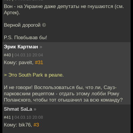
Вон - на Украине даже депутаты не гнушаются (см.
Артек).
Верной дорогой ©
P.S. Повбывав бы!
Эрик Картман
»
#40 |
04.03.10 20:04
Кому: pavelt,
#31
> Это South Park в реале.
И не говори! Воспользоваться бы, что ли, Сауз-
парковским рецептом - отдать этому лобби Рому
Поланского, чтобы тот отышачил за всю команду?
Shmat SaLa
»
#41 |
04.03.10 20:08
Кому: bik76,
#3