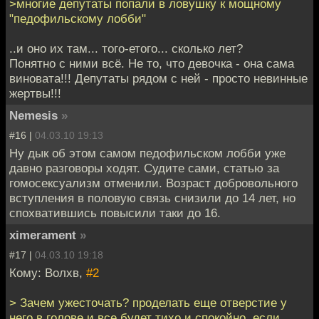
>многие депутаты попали в ловушку к мощному
"педофильскому лобби"
..и оно их там... того-етого... сколько лет?
Понятно с ними всё. Не то, что девочка - она сама
виновата!!! Депутаты рядом с ней - просто невинные
жертвы!!!
Nemesis
»
#16 |
04.03.10 19:13
Ну дык об этом самом педофильском лобби уже
давно разговоры ходят. Судите сами, статью за
гомосексуализм отменили. Возраст добровольного
вступления в половую связь снизили до 14 лет, но
спохватившись повысили таки до 16.
ximerament
»
#17 |
04.03.10 19:18
Кому: Волхв,
#2
> Зачем ужесточать? проделать еще отверстие у
него в голове и все будет тихо и спокойно, если