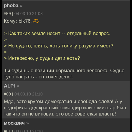
phoba
»
#59 |
04.03.10 21:08
Кому: bik76,
#3
> Как таких земля носит -- отдельный вопрос.
>
> Но суд-то, плять, хоть толику разума имеет?
>
> Интересно, у судьи дети есть?
Ты судишь с позиции нормального человека. Судье
тупо насрать - он хочет денег.
ALPI
»
#60 |
04.03.10 21:10
Мда, зато кругом демократия и свобода слова! А у
педофила дед красный командир или комиссар был,
так что он не виноват, это все советская власть!
москвич
»
#61 |
04.03.10 21:10