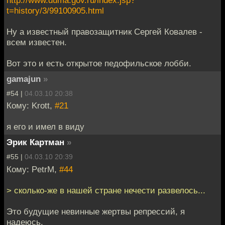
http://www.duma.gov.ru/index.jsp?
t=history/3/99100905.html
Ну а известный правозащитник Сергей Ковалев -
всем известен.
Вот это и есть открытое педофильское лобби.
gamajun
»
#54 |
04.03.10 20:38
Кому: Krott,
#21
я его и имел в виду
Эрик Картман
»
#55 |
04.03.10 20:39
Кому: PetrM,
#44
> сколько-же в нашей стране нечести развелось...
Это будущие невинные жертвы репрессий, я
надеюсь.