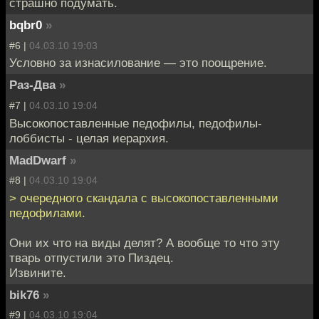
страшно подумать.
bqbr0
»
#6 |
04.03.10 19:03
Условно за изнасилование — это поощрение.
Раз-Два
»
#7 |
04.03.10 19:04
Высокопоставленные педофилы, педофилы-
лоббисты - целая иерархия.
MadDwarf
»
#8 |
04.03.10 19:04
> очередного скандала с высокопоставленными
педофилами.
Они их что на виды делят? А вообще то что эту
тварь отпустили это Пиздец.
Извините.
bik76
»
#9 |
04.03.10 19:04