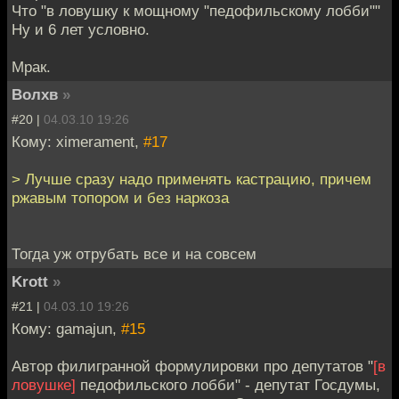
Что "в ловушку к мощному "педофильскому лобби""
Ну и 6 лет условно.
Мрак.
Волхв
»
#20 |
04.03.10 19:26
Кому: ximerament,
#17
> Лучше сразу надо применять кастрацию, причем
ржавым топором и без наркоза
Тогда уж отрубать все и на совсем
Krott
»
#21 |
04.03.10 19:26
Кому: gamajun,
#15
Автор филигранной формулировки про депутатов "
[в
ловушке]
педофильского лобби" - депутат Госдумы,