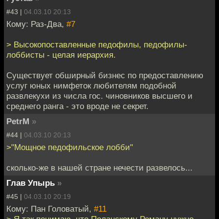
#43 |
04.03.10 20:13
Кому: Раз-Два,
#7
> Высокопоставленные педофилы, педофилы-
лоббисты - целая иерархия.
Существует обширный бизнес по предоставлению
услуг юных нимфеток любителям подобной
развлекухи из числа гос. чиновников высшего и
среднего ранга - это вроде не секрет.
PetrM
»
#44 |
04.03.10 20:13
>"Мощное педофильское лобби"
сколько-же в нашей стране нечести развелось...
Глав Упырь
»
#45 |
04.03.10 20:19
Кому: Пан Головатый,
#11
> Я так понимаю, что Поланскому Роману нужно