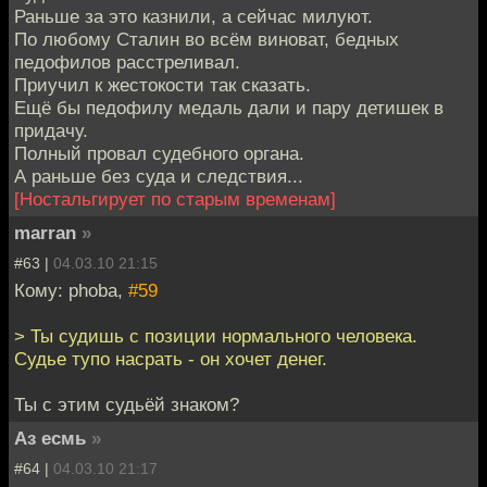
Раньше за это казнили, а сейчас милуют.
По любому Сталин во всём виноват, бедных
педофилов расстреливал.
Приучил к жестокости так сказать.
Ещё бы педофилу медаль дали и пару детишек в
придачу.
Полный провал судебного органа.
А раньше без суда и следствия...
[Ностальгирует по старым временам]
marran
»
#63 |
04.03.10 21:15
Кому: phoba,
#59
> Ты судишь с позиции нормального человека.
Судье тупо насрать - он хочет денег.
Ты с этим судьёй знаком?
Аз есмь
»
#64 |
04.03.10 21:17