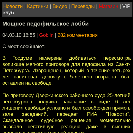
Новости
|
Картинки
|
Видео
|
Переводы
|
Магазин
|
VIP
клуб
Мощное педофильское лобби
04.03.10 18:55
|
Goblin
|
282 комментария
С мест сообщают:
В Госдуме намерены добиваться пересмотра
вопиюще мягкого приговора для педофила из Санкт-
Петербурга. Извращенец, который в течение четырех
лет насиловал девочку с 5-летнего возраста, был
оставлен на свободе.
По приговору Дзержинского районного суда 25-летний
петербуржец получил наказание в виде 6 лет
лишения свободы условно и был освобожден прямо в
зале заседаний, передает РИА "Новости".
Скандальное судебное решение моментально
вызвало негативную реакцию даже в высших
эшелонах законодательной власти.