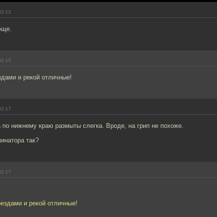
02:12
юще.
02:15
здами и рекой отличные!
02:17
 по нижнему краю размыты слегка. Вроде, на грип не похоже.
инатора так?
02:17
ездами и рекой отличные!