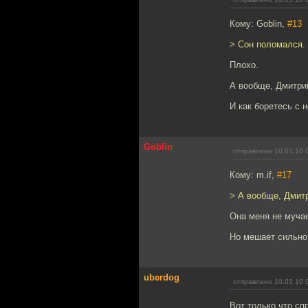
Кому: Goblin,
#13
> Сон поломался.
Плохо.
А вообще, Дмитри
И как боретесь с 
Goblin
отправлено 10.03.10 
Кому: m.if,
#17
> А вообще, Дмит
Она меня не мучае
Но мешает сильно,
uberdog
отправлено 10.03.10 
Вот только что сп