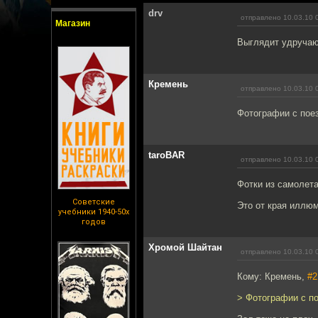
drv
отправлено 10.03.10 
Магазин
Выглядит удруча
Кремень
отправлено 10.03.10 
Фотографии с пое
taroBAR
отправлено 10.03.10 
Фотки из самолета
Советские
Это от края иллюм
учебники 1940-50х
годов
Хромой Шайтан
отправлено 10.03.10 
Кому: Кремень,
#2
> Фотографии с по