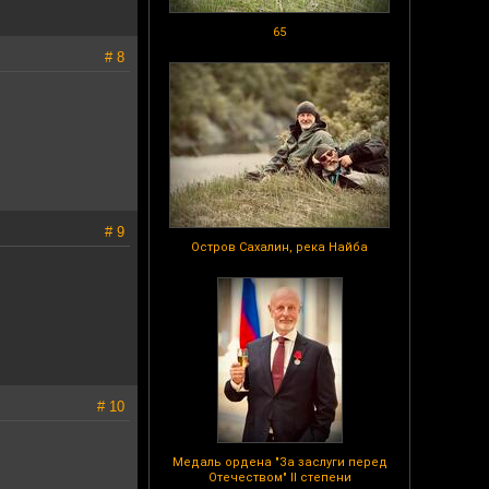
65
# 8
# 9
Остров Сахалин, река Найба
# 10
Медаль ордена "За заслуги перед
Отечеством" II степени