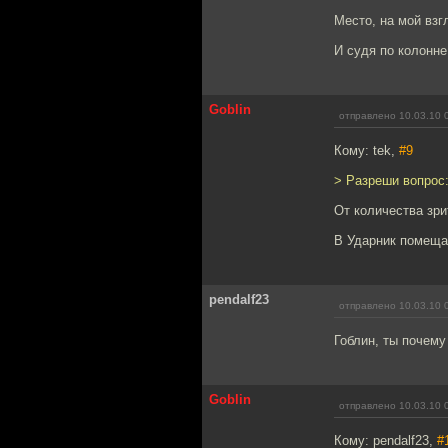
Место, на мой взг
И судя по колонне 
Goblin
отправлено 10.03.10 
Кому: tek,
#9
> Разреши вопрос:
От количества зри
В Ударник помещае
pendalf23
отправлено 10.03.10 
Гоблин, ты почему
Goblin
отправлено 10.03.10 
Кому: pendalf23,
#