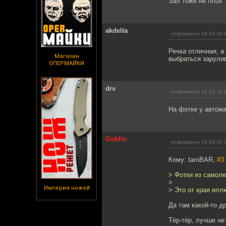
Зал тоже не плох
akdelta
отправлено 10.03.10 
Речка отличная, а
Магазин
выбраться зарулив
ОПЕРМАЙКИ
drv
отправлено 10.03.10 
На фотке у автома
Goblin
отправлено 10.03.10 
Кому: taroBAR,
#3
> Фотки из самоле
>
Империя ножей
> Это от края илл
Да там какой-то д
Тёр-тёр, лучше не