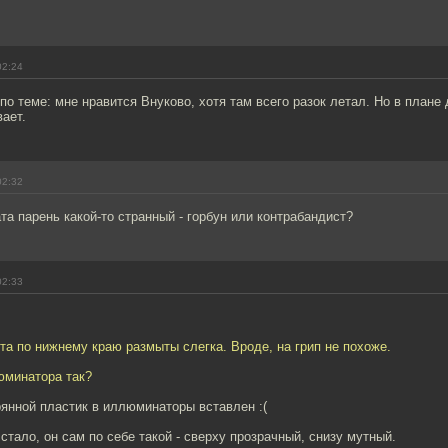
02:24
 по теме: мне нравится Внуково, хотя там всего разок летал. Но в плане
ает.
02:32
та парень какой-то странный - горбун или контрабандист?
02:33
та по нижнему краю размыты слегка. Вроде, на грип не похоже.
юминатора так?
рянной пластик в иллюминаторы вставлен :(
 стало, он сам по себе такой - сверху прозрачный, снизу мутный.