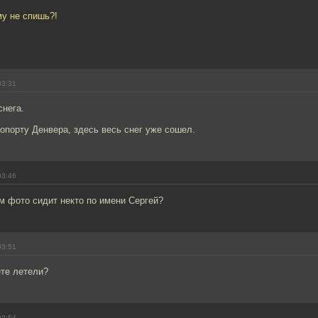
му не спишь?!
03:31
снега.
ропорту Денвера, здесь весь снег уже сошел.
03:46
м фото сидит некто по имени Сергей?
03:51
ёте летели?
03:54