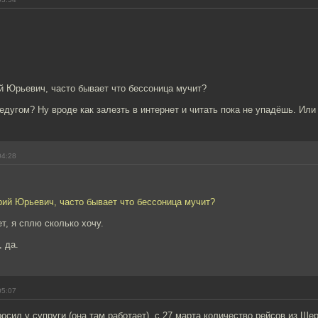
й Юрьевич, часто бывает что бессоница мучит?
недугом? Ну вроде как залезть в интернет и читать пока не упадёшь. Или
04:28
рий Юрьевич, часто бывает что бессоница мучит?
т, я сплю сколько хочу.
 да.
05:07
росил у супруги (она там работает), с 27 марта количество рейсов из Ше