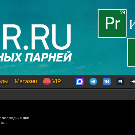
оды
Магазин
VIP
 последние дни.
нет.