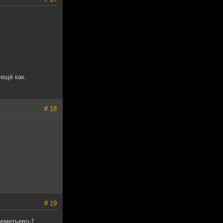
 ещё как.
# 18
# 19
реметьево-1