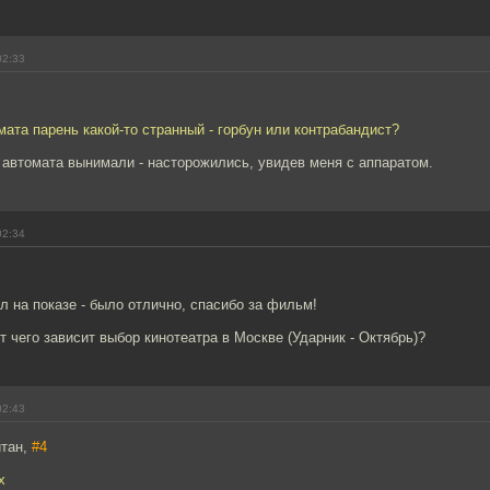
02:33
мата парень какой-то странный - горбун или контрабандист?
 автомата вынимали - насторожились, увидев меня с аппаратом.
02:34
л на показе - было отлично, спасибо за фильм!
т чего зависит выбор кинотеатра в Москве (Ударник - Октябрь)?
02:43
йтан,
#4
х