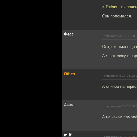
> Гоблин, ты поче
Сон поломался.
Фесс
отправлено 10.03.10 
Ого, сколько еще 
А я вот сижу в аэ
Othes
отправлено 10.03.10 
А спиной на перво
Zabor
отправлено 10.03.10 
А на каком самол
m.if
отправлено 10.03.10 