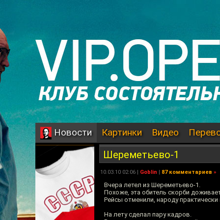
Картинки
Видео
Перев
Новости
Шереметьево-1
10.03.10 02:06 |
Goblin
|
87 комментариев
»
Вчера летел из Шереметьево-1.
Похоже, эта обитель скорби доживает
Рейсы отменили, народу практически 
На лету сделал пару кадров.