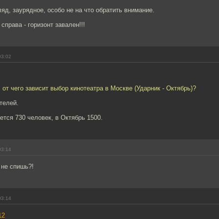
ляд, заурядное, особо не на что обратить внимание.
справа - горизонт завален!!!
03:02
 от чего зависит выбор кинотеатра в Москве (Ударник - Октябрь)?
телей.
тся 730 человек, в Октябрь 1500.
03:14
 не спишь?!
03:14
12