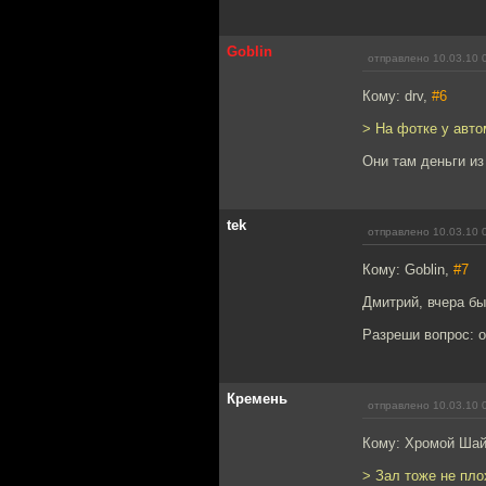
Goblin
отправлено 10.03.10 
Кому: drv,
#6
> На фотке у авто
Они там деньги из
tek
отправлено 10.03.10 
Кому: Goblin,
#7
Дмитрий, вчера бы
Разреши вопрос: о
Кремень
отправлено 10.03.10 
Кому: Хромой Ша
> Зал тоже не пло