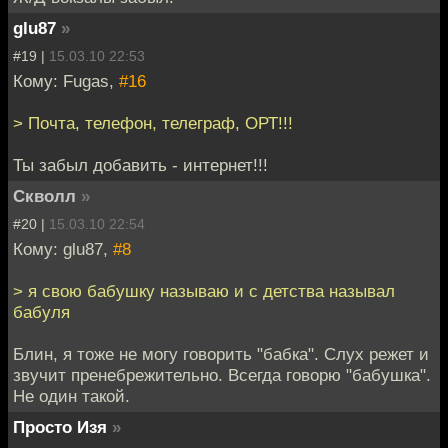
glu87
»
#19 |
15.03.10 22:53
Кому: Fugas,
#16
> Почта, телефон, телеграф, ОРТ!!!
Ты забыл добавить - интернет!!!
Скволл
»
#20 |
15.03.10 22:54
Кому: glu87,
#8
> я свою бабушку называю и с детства называл
бабуля
Блин, я тоже не могу говорить "бабка". Слух режет и
звучит пренебрежительно. Всегда говорю "бабушка".
Не один такой.
Просто Изя
»