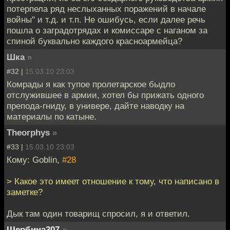
потерпела ряд неслыханных поражений в начале
войны" и т.д. и т.п. Не ошибусь, если далее речь
пошла о заградотрядах и комиссаре с наганом за
спиной буквально каждого красноармейца?
Шка
»
#32 |
15.03.10 23:03
Комрады я как тупое пролетарское быдло
отслужившее в армии, хотел бы прижать одного
препода-гниду, в универе, дайте наводку на
материалы по катыне.
Theorphys
»
#33 |
15.03.10 23:03
Кому: Goblin,
#28
> Какое это имеет отношение к тому, что написано в
заметке?
Дык там один товарищ спросил, я и ответил.
Щербина307
»