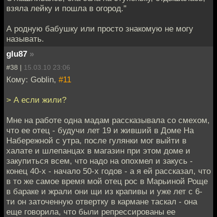
взяла лейку и пошла в огород."
А родную бабушку или просто знакомую не могу
называть.
glu87
»
#38 |
15.03.10 23:06
Кому: Goblin,
#11
> А если жили?
Мне на работе одна мадам рассказывала со смехом,
что ее отец - будучи лет 19 и живший в Доме На
Набережной с утра, после гулянки мог выйти в
халате и шлепанцах в магазин при этом доме и
закупиться всем, что надо на опохмел и закусь -
конец 40-х - начало 50-х годов - а я ей рассказал, что
в то же самое время мой отец рос в Марьиной Роще
в бараке и жрали они щи из крапивы и уже лет с 6-
ти он заточенную отвертку в кармане таскал - она
еще говорила, что были репрессированы ее