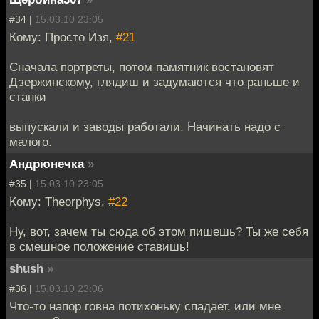
#34 |
15.03.10 23:05
Кому: Просто Изя,
#21
Сначала портреты, потом памятник востановят
Дзержинскому, глядиш и задумаются что раньше и
станки
выпускали и заводы работали. Начинать надо с
малого.
Андрюнечка
»
#35 |
15.03.10 23:05
Кому: Theorphys,
#22
Ну, вот, зачем ты сюда об этом пишешь? Ты же себя
в смешное положение ставишь!
shush
»
#36 |
15.03.10 23:06
Что-то напор говна потихоньку спадает, или мне