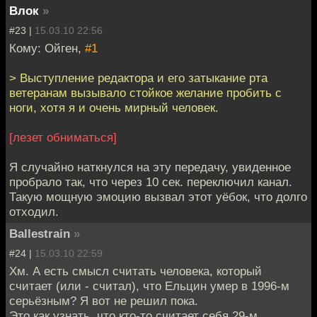
Влок
»
#23 |
15.03.10 22:56
Кому: Ойген,
#1
> Выступление редактора и его затыкание рта
ветеранам вызывало стойкое желание пробить с
ноги, хотя я и очень мирный человек.
[лезет обниматься]
Я случайно наткнулся на эту передачу, увиденное
пробрало так, что через 10 сек. переключил канал.
Такую мощную эмоцию вызвал этот уёбок, что долго
отходил.
Ballestrain
»
#24 |
15.03.10 22:59
Хм. А есть смысл считать человека, который
считает (или - считал), что Ельцин умер в 1996-м
серьёзным? Я вот не решил пока.
Это как узнать, что кто-то считает себя 29-м