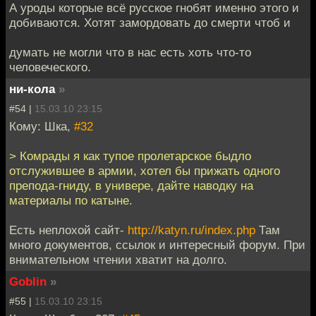
А уроды которые всё русское гнобят именно этого и
добиваются. Хотят замордовать до смерти чтоб и
думать не могли что в нас есть хоть что-то
человеческого.
ни-кола
»
#54 |
15.03.10 23:15
Кому: Шка,
#32
> Комрады я как тупое пролетарское быдло
отслужившее в армии, хотел бы прижать одного
препода-гниду, в универе, дайте наводку на
материалы по катыне.
Есть неплохой сайт-
http://katyn.ru/index.php
Там
много документов, ссылок и интересный форум. При
внимательном чтении хватит на долго.
Goblin
»
#55 |
15.03.10 23:15