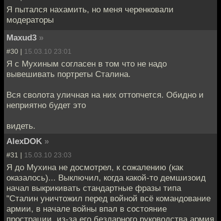
Я пытался нахамить, но меня черенковали
модераторы
Maxud3
»
#30 |
15.03.10 23:01
Я с Мухиным согласен в том что не надо
вывешивать портреты Сталина.
Вся сволота уличная на них оттопчется. Обидно и
неприятно будет это
видеть.
AlexDOK
»
#31 |
15.03.10 23:03
Я до Мухина не досмотрел, к сожалению (как
оказалось)... Выключил, когда какой-то демшизоид
начал выкрикивать стандартные фразы типа
"Сталин уничтожил перед войной всё командование
армии, в начале войны впал в состояние
прострации, из-за его бездарного руководства армия