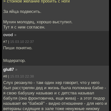
> стойкое желание пробить с ноги
За яйца подвесить.
Мухин молодец, хорошо выступил.
Тут я с ним согласен.
ovod
»
#7 |
15.03.10 22:37
Пиши понятно.
Модератор.
glu87
»
#8 |
15.03.10 22:38
Слух резануло - там один хер говорит, что у него
был расстрелян дед и жизнь была поломана бабке -
я свою бабушку называю и с детства называл
бабуля (она фронтовичка, еще жива) - а этот пидор
называет ее "бабкой" - видно отношение - для него и
ветераны сидящие в зале тоже ненужные никому