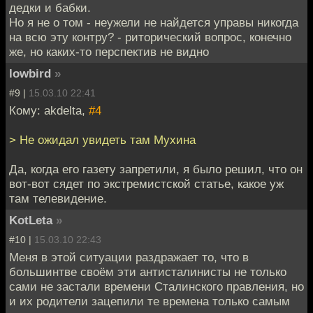
дедки и бабки.
Но я не о том - неужели не найдется управы никогда
на всю эту контру? - риторический вопрос, конечно
же, но каких-то перспектив не видно
lowbird
»
#9 |
15.03.10 22:41
Кому: akdelta,
#4
> Не ожидал увидеть там Мухина
Да, когда его газету запретили, я было решил, что он
вот-вот сядет по экстремистской статье, какое уж
там телевидение.
KotLeta
»
#10 |
15.03.10 22:43
Меня в этой ситуации раздражает то, что в
большинтве своём эти антисталинисты не только
сами не застали времени Сталинского правления, но
и их родители зацепили те времена только самым