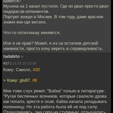
кажется?
Мухина на 1 канал пустили. Где он рвал просто рвал
пидорасов-оппонентов.
Портрет вождя в Москве. В том году даже красное
знамя кое-где висело.
Что-то потихоньку меняется.
Или я не прав? Может, я из-за остатков детской
наивности, просто хочу верить в справедливость.
tadabito
»
#37 |
15.03.10 23:06
Кому: Скволл,
#20
> Кому: glu87,
#8
Мне тоже слух режет. "Бабка" только в литературе:
"Ругая беспечных возчиков, которые свалили дрова
как попало, кряхтя и охая, бабка начала укладывать
поленницу. Но эта работа была ей не под силу.
Откашливаясь, она села на ступеньку, отдышалась,