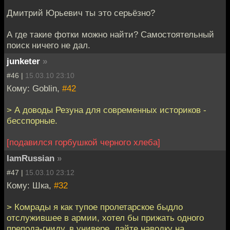
Дмитрий Юрьевич ты это серьёзно?
А где такие фотки можно найти? Самостоятельный
поиск ничего не дал.
junketer
»
#46 |
15.03.10 23:10
Кому: Goblin,
#42
> А доводы Резуна для современных историков -
бесспорные.
[подавился горбушкой черного хлеба]
IamRussian
»
#47 |
15.03.10 23:12
Кому: Шка,
#32
> Комрады я как тупое пролетарское быдло
отслужившее в армии, хотел бы прижать одного
препода-гниду, в универе, дайте наводку на