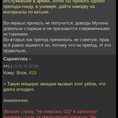
отслужившее в армии, хотел бы прижать одного
препода-гниду, в универе, дайте наводку на
материалы по катыне.
Во-первых прижать не получится, доводы Мухина
довольно спорные и не признаются современными
историками.
Во-вторых как препод прижимать не советую, прав
всё равно окажется он, потому что он препод. И это
правильно.
Capoeirista
»
#41 |
15.03.10 23:08
Кому: Влок,
#23
> Такую мощную эмоцию вызвал этот уёбок, что
долго отходил.
Аналогично.
[Вносит строку "Не покупать GQ" в записную
книжечку сразу за предыдущей записью "Не