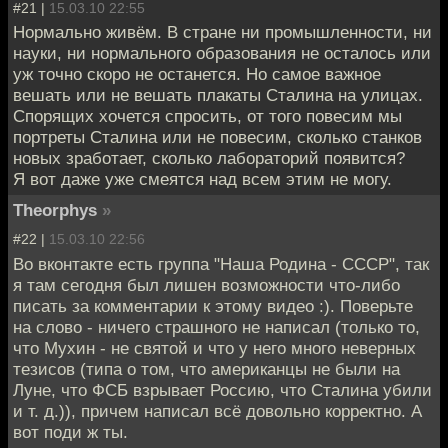
#21 |
15.03.10 22:55
Нормально живём. В стране ни промышленности, ни
науки, ни нормального образования не осталось или
уж точно скоро не останется. Но самое важное
вешать или не вешать плакаты Сталина на улицах.
Спорящих хочется спросить, от того повесим мы
портреты Сталина или не повесим, сколько станков
новых зработает, сколько лабораторий появится?
Я вот даже уже смеятся над всем этим не могу.
Theorphys
»
#22 |
15.03.10 22:56
Во вконтакте есть группа "Наша Родина - СССР", так
я там сегодня был лишен возможности что-либо
писать за комментарии к этому видео :). Поверьте
на слово - ничего страшного не написал (только то,
что Мухин - не святой и что у него много неверных
тезисов (типа о том, что американцы не были на
Луне, что ФСБ взрывает Россию, что Сталина убили
и т. д.)), причем написал всё довольно корректно. А
вот поди ж ты.