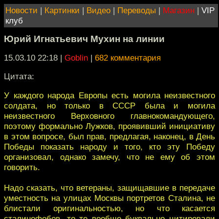
Новости
|
Картинки
|
Видео
|
Переводы
|
Магазин
|
VIP
клуб
Юрий Игнатьевич Мухин на линии
15.03.10 22:18
|
Goblin
|
682 комментария
Цитата:
У каждого народа Европы есть могила неизвестного
солдата, но только в СССР была и могила
неизвестного Верховного главнокомандующего,
поэтому формально Лужков, проявивший инициативу
в этом вопросе, был прав, предлагая, наконец, в День
Победы показать народу и того, кто эту Победу
организовал, однако замечу, что не ему об этом
говорить.
Надо сказать, что ветераны, защищавшие в передаче
уместность на улицах Москвы портретов Сталина, не
блистали оригинальностью, но что касается
сталинофобов, то те вообще буквально цитировали