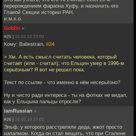
перерождением фараона Хуфу, и назначить его
Главой Секции истории РАН.
и.м.х.о.
Goblin
»
#25 |
15.03.10 23:00
Кому: Ballestrain,
#24
> Хм. А есть смысл считать человека, который
считает (или - считал), что Ельцин умер в 1996-м
серьёзным? Я вот не решил пока.
Текст по ссылке - что именно в нём несерьёзно?
Ну и чисто ради интереса - ты на фотках не видал,
как у Ельцына пальцы отросли?
IamRussian
»
#26 |
15.03.10 23:00
Эльф, у которого расстреляли деда, жжот просто
напалмом. Когда он стал вещать, что при Сталине