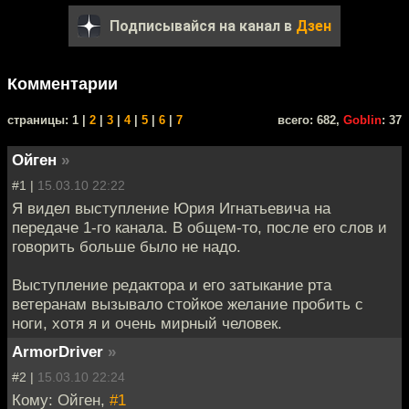
Подписывайся на канал в
Дзен
Комментарии
cтраницы: 1 |
2
|
3
|
4
|
5
|
6
|
7
всего: 682,
Goblin
: 37
Ойген
»
#1 |
15.03.10 22:22
Я видел выступление Юрия Игнатьевича на
передаче 1-го канала. В общем-то, после его слов и
говорить больше было не надо.
Выступление редактора и его затыкание рта
ветеранам вызывало стойкое желание пробить с
ноги, хотя я и очень мирный человек.
ArmorDriver
»
#2 |
15.03.10 22:24
Кому: Ойген,
#1