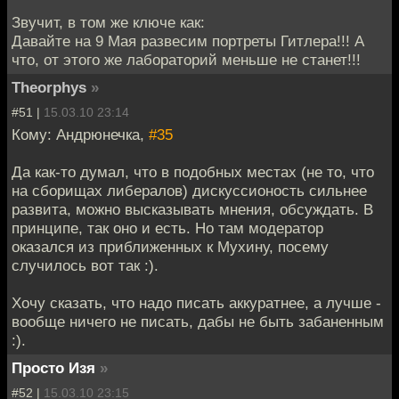
Звучит, в том же ключе как:
Давайте на 9 Мая развесим портреты Гитлера!!! А
что, от этого же лабораторий меньше не станет!!!
Theorphys
»
#51 |
15.03.10 23:14
Кому: Андрюнечка,
#35
Да как-то думал, что в подобных местах (не то, что
на сборищах либералов) дискуссионость сильнее
развита, можно высказывать мнения, обсуждать. В
принципе, так оно и есть. Но там модератор
оказался из приближенных к Мухину, посему
случилось вот так :).
Хочу сказать, что надо писать аккуратнее, а лучше -
вообще ничего не писать, дабы не быть забаненным
:).
Просто Изя
»
#52 |
15.03.10 23:15