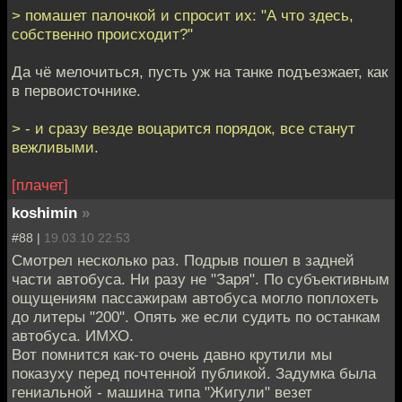
> помашет палочкой и спросит их: "А что здесь,
собственно происходит?"
Да чё мелочиться, пусть уж на танке подъезжает, как
в первоисточнике.
> - и сразу везде воцарится порядок, все станут
вежливыми.
[плачет]
koshimin
»
#88 |
19.03.10 22:53
Смотрел несколько раз. Подрыв пошел в задней
части автобуса. Ни разу не "Заря". По субъективным
ощущениям пассажирам автобуса могло поплохеть
до литеры "200". Опять же если судить по останкам
автобуса. ИМХО.
Вот помнится как-то очень давно крутили мы
показуху перед почтенной публикой. Задумка была
гениальной - машина типа "Жигули" везет