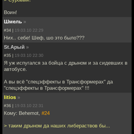
Воин!
Шмель
»
#34 |
19.03.10 22:29
Них.. себе! Шеф, шо это было???
St.Арый
»
#35 |
19.03.10 22:30
Я уж испугался за бойца с дрыном и за сидевших в
автобусе.
А вы всё "спецэффекты в Трансформерах" да
"спецэффекты в Трансформерах" !!!
litios
»
#36 |
19.03.10 22:31
Кому: Behemot,
#24
> таким дрыном да наших либераствов бы...