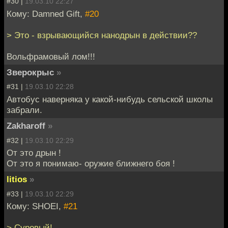
#30 |
19.03.10 22:27
Кому: Damned Gift,
#20
> Это - взрывающийся нанодрын в действии??
Вольфрамовый лом!!!
Зверокрыс
»
#31 |
19.03.10 22:28
Автобус наверняка у какой-нибудь сельской школы
забрали.
Zakharoff
»
#32 |
19.03.10 22:29
От это дрын !
От это я понимаю- оружие ближнего боя !
litios
»
#33 |
19.03.10 22:29
Кому: SHOEI,
#21
> Суровый!