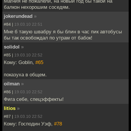
Магния не пожалели, на новый год бы такой на
балкон нехорошим соседям.
jokerundead
»
#84 |
19.03.10 22:51
Мне б такую швабру я бы блин в час пик автобусы
бы так освобождал по утрам от бабок!
solidol
»
#85 |
19.03.10 22:52
Кому: Goblin,
#65
показуха в общем.
oilman
»
#86 |
19.03.10 22:52
Фига себе, спецэффекты!
litios
»
#87 |
19.03.10 22:52
Кому: Господин Уэф,
#78