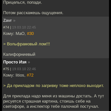
Прицелься, попади.
Потом расскажешь ощущения.
Zavr
»
#74 |
19.03.10 22:45
Кому: MaO,
#30
> Вольфрамовый лом!!!
Калифорниевый
Просто Изя
»
#75 |
19.03.10 22:46
Кому: litios,
#72
> Да прикладом по загривку тоже неплохо выходит.
Для приклада надо меня из машины достать. А тут
рисуется страшная картина, стоишь себе на
светофоре, а инспектор тебе палочкой постучал.