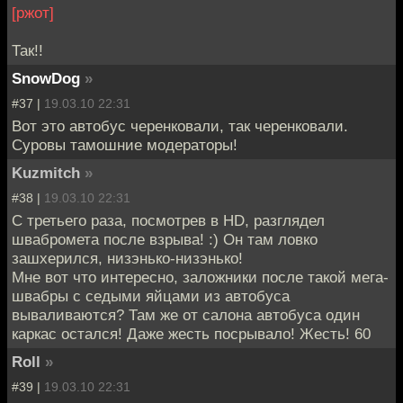
[ржот]
Так!!
SnowDog
»
#37 |
19.03.10 22:31
Вот это автобус черенковали, так черенковали.
Суровы тамошние модераторы!
Kuzmitch
»
#38 |
19.03.10 22:31
C третьего раза, посмотрев в HD, разглядел
швабромета после взрыва! :) Он там ловко
зашхерился, низэнько-низэнько!
Мне вот что интересно, заложники после такой мега-
швабры с седыми яйцами из автобуса
вываливаются? Там же от салона автобуса один
каркас остался! Даже жесть посрывало! Жесть! 60
Roll
»
#39 |
19.03.10 22:31