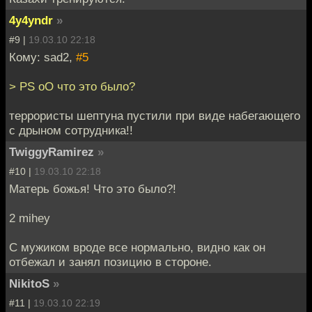
4y4yndr
»
#9 |
19.03.10 22:18
Кому: sad2,
#5
> PS oO что это было?
террористы шептуна пустили при виде набегающего
с дрыном сотрудника!!
TwiggyRamirez
»
#10 |
19.03.10 22:18
Матерь божья! Что это было?!
2 mihey
С мужиком вроде все нормально, видно как он
отбежал и занял позицию в стороне.
NikitoS
»
#11 |
19.03.10 22:19