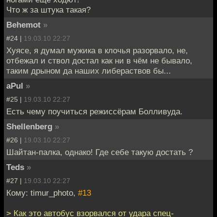
Что ж за штука такая?
Behemot
»
#24 |
19.03.10 22:27
Хуясе, я думал мужика в клочья разорвало, не,
отбежал и ствол достал как ни в чём не бывало,
таким дрыном да наших либераствов бы...
aPul
»
#25 |
19.03.10 22:27
Есть чему поучиться режиссёрам Болливуда.
Shellenberg
»
#26 |
19.03.10 22:27
Шайтан-палка, однако! Где себе такую достать ?
Teds
»
#27 |
19.03.10 22:27
Кому: timur_photo,
#13
> Как это автобус взорвался от удара спец-