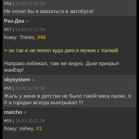
#56 |
19.03.10 22:38
Не хотел бы я оказаться в автобусе!
Раз-Два
»
#57 |
19.03.10 22:38
Кому: Trento,
#48
> но так и не понял куда делся мужик с палкой
Направо побежал, там же видно. Дым прикрыл
манЕвр!
skysystem
»
#58 |
19.03.10 22:38
Жаль у меня в детстве не было такой мега палки, я
б в городки всегда выигрывал !!!
malcho
»
#59 |
19.03.10 22:38
Кому: mihey,
#1