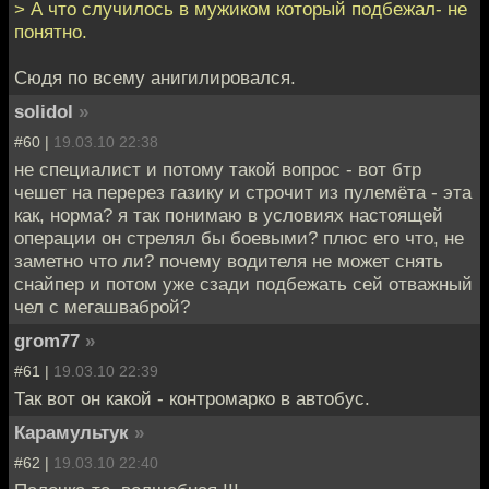
> А что случилось в мужиком который подбежал- не
понятно.
Сюдя по всему анигилировался.
solidol
»
#60 |
19.03.10 22:38
не специалист и потому такой вопрос - вот бтр
чешет на перерез газику и строчит из пулемёта - эта
как, норма? я так понимаю в условиях настоящей
операции он стрелял бы боевыми? плюс его что, не
заметно что ли? почему водителя не может снять
снайпер и потом уже сзади подбежать сей отважный
чел с мегашваброй?
grom77
»
#61 |
19.03.10 22:39
Так вот он какой - контромарко в автобус.
Карамультук
»
#62 |
19.03.10 22:40