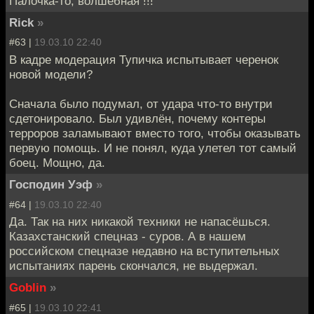
Палочка-то, волшебная !!!
Riсk
»
#63 |
19.03.10 22:40
В кадре модерация Тупичка испытывает черенок
новой модели?
Сначала было подумал, от удара что-то внутри
сдетонировало. Был удивлён, почему контеры
терроров заламывают вместо того, чтобы оказывать
первую помощь. И не понял, куда улетел тот самый
боец. Мощно, да.
Господин Уэф
»
#64 |
19.03.10 22:40
Да. Так на них никакой техники не напасёшься.
Казахстанский спецназ - суров. А в нашем
российском спецназе недавно на вступительных
испытаниях парень скончался, не выдержал.
Goblin
»
#65 |
19.03.10 22:41