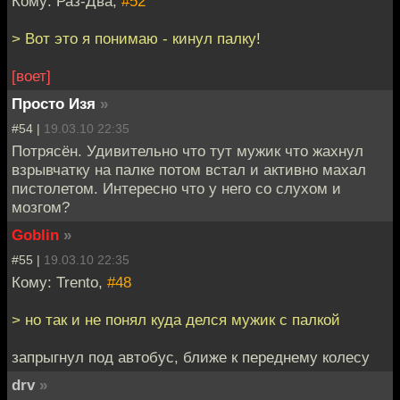
Кому: Раз-Два,
#52
> Вот это я понимаю - кинул палку!
[воет]
Просто Изя
»
#54 |
19.03.10 22:35
Потрясён. Удивительно что тут мужик что жахнул
взрывчатку на палке потом встал и активно махал
пистолетом. Интересно что у него со слухом и
мозгом?
Goblin
»
#55 |
19.03.10 22:35
Кому: Trento,
#48
> но так и не понял куда делся мужик с палкой
запрыгнул под автобус, ближе к переднему колесу
drv
»