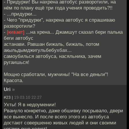
- Придурки! Вы нахрена автобус разворотили, на
нём по плану ещё три года учения проводить?!!
- ...придурки...
- Чего "придурки", нахрена автобус я спрашиваю
разворотили?
-
[кивает]
...на хрена... Джамшут сказал бери палька
беги автобус
астанави. Равшан бижаль, бижаль, потом
акыльдымджигульбебухбах...
самоубилься автобуса, насяльника, зачем
ругаишься!
Мощно сработали, мужчины! "На все деньги"!
Красота.
Uri
»
#23 |
19.03.10 22:27
Ухты! Я в недоумении!
Рвануло конкретно, даже обшивку посрывало, двери
все вынесло. И после всего этого из автобуса
достают совершенно живых людей и они своими
ногами еще ходют!