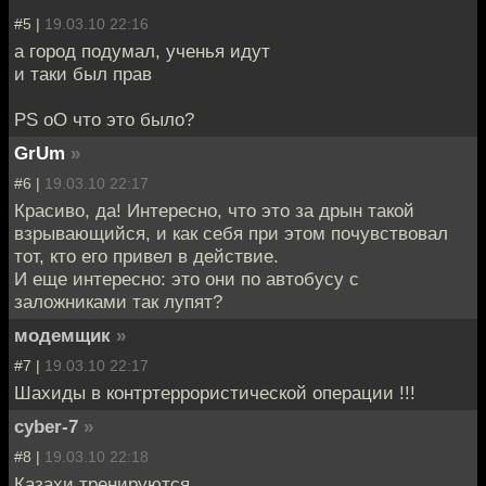
#5 |
19.03.10 22:16
а город подумал, ученья идут
и таки был прав
PS oO что это было?
GrUm
»
#6 |
19.03.10 22:17
Красиво, да! Интересно, что это за дрын такой
взрывающийся, и как себя при этом почувствовал
тот, кто его привел в действие.
И еще интересно: это они по автобусу с
заложниками так лупят?
модемщик
»
#7 |
19.03.10 22:17
Шахиды в контртеррористической операции !!!
cyber-7
»
#8 |
19.03.10 22:18
Казахи тренируются.