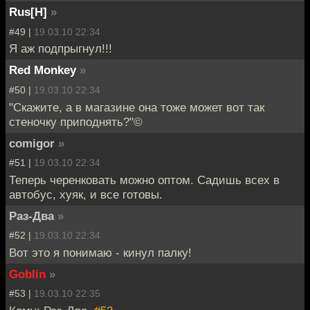
Rus[H]
»
#49 |
19.03.10 22:34
Я аж подпрыгнул!!!
Red Monkey
»
#50 |
19.03.10 22:34
"Скажите, а в магазине она тоже может вот так
стеночку приподнять?"©
comigor
»
#51 |
19.03.10 22:34
Теперь черенковать можно оптом. Садишь всех в
автобус, хуяк, и все готовы.
Раз-Два
»
#52 |
19.03.10 22:34
Вот это я понимаю - кинул палку!
Goblin
»
#53 |
19.03.10 22:35