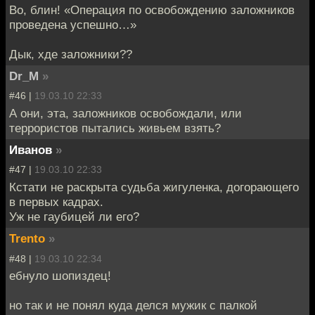
Во, блин! «Операция по освобождению заложников
проведена успешно…»
Дык, хде заложники??
Dr_M
»
#46 |
19.03.10 22:33
А они, эта, заложников освобождали, или
террористов пытались живьем взять?
Иванов
»
#47 |
19.03.10 22:33
Кстати не раскрыта судьба жигуленка, догорающего
в первых кадрах.
Уж не гаубицей ли его?
Trento
»
#48 |
19.03.10 22:34
ебнуло шопиздец!
но так и не понял куда делся мужик с палкой