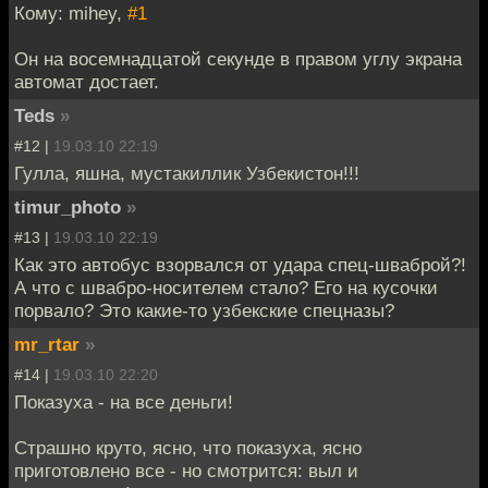
Кому: mihey,
#1
Он на восемнадцатой секунде в правом углу экрана
автомат достает.
Teds
»
#12 |
19.03.10 22:19
Гулла, яшна, мустакиллик Узбекистон!!!
timur_photo
»
#13 |
19.03.10 22:19
Как это автобус взорвался от удара спец-шваброй?!
А что с швабро-носителем стало? Его на кусочки
порвало? Это какие-то узбекские спецназы?
mr_rtar
»
#14 |
19.03.10 22:20
Показуха - на все деньги!
Страшно круто, ясно, что показуха, ясно
приготовлено все - но смотрится: выл и