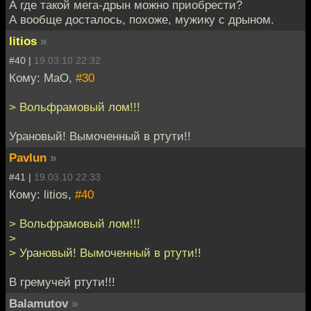
А где такой мега-дрын можно приобрести?
А вообще досталось, похоже, мужику с дрыном.
litios
»
#40 |
19.03.10 22:32
Кому: MaO,
#30
> Вольфрамовый лом!!!
Урановый! Вымоченный в ртути!!
Pavlun
»
#41 |
19.03.10 22:33
Кому: litios,
#40
> Вольфрамовый лом!!!
>
> Урановый! Вымоченный в ртути!!
В гремучей ртути!!!
Balamutov
»