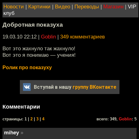
Новости
|
Картинки
|
Видео
|
Переводы
|
Магазин
|
VIP
клуб
Добротная показуха
19.03.10 22:12
|
Goblin
|
349 комментариев
Вот это жахнуло так жахнуло!
Вот это я понимаю — учения!
Ролик про показуху
Вступай в нашу
группу ВКонтакте
Комментарии
cтраницы: 1 |
2
|
3
|
4
всего: 349,
Goblin
: 5
mihey
»