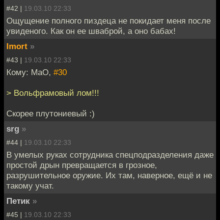
#42 |
19.03.10 22:33
Ощущение полного пиздеца не покидает меня после
увиденого. Как он ее шваброй, а оно бабах!
Imort
»
#43 |
19.03.10 22:33
Кому: MaO,
#30
> Вольфрамовый лом!!!
Скорее плутониевый :)
srg
»
#44 |
19.03.10 22:33
В умелых руках сотрудника спецподразделения даже
простой дрын превращается в грозное,
разрушительное оружие. Их там, наверное, ещё и не
такому учат.
Петик
»
#45 |
19.03.10 22:33