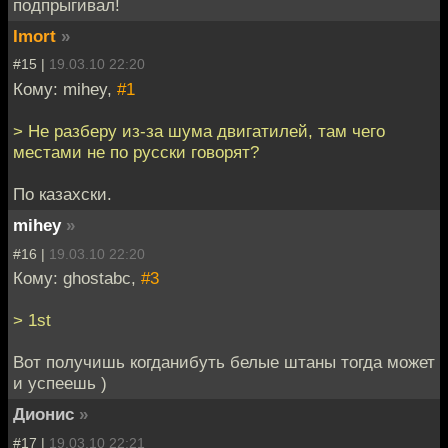
подпрыгивал!
Imort
»
#15 |
19.03.10 22:20
Кому: mihey,
#1
> Не разберу из-за шума двигатилей, там чего
местами не по русски говорят?
По казахски.
mihey
»
#16 |
19.03.10 22:20
Кому: ghostabc,
#3
> 1st
Вот получишь когданибуть белые штаны тогда может
и успеешь )
Дионис
»
#17 |
19.03.10 22:21