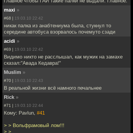
Главное чтобы ГАИ такие палки не выдали. Главное.
maxi
»
#68 |
19.03.10 22:42
никак палка из анабтениума была, стукнул то
середине автобуса взорвалось почемуто сзади
acidi
»
#69 |
19.03.10 22:42
Видимо никто не расслышал, как мужик на замахе
сказал:"Авада Кедавра!"
Muslim
»
#70 |
19.03.10 22:43
В реальной жизни всё намного печальнее
Riсk
»
#71 |
19.03.10 22:44
Кому: Pavlun,
#41
> > Вольфрамовый лом!!!
> >