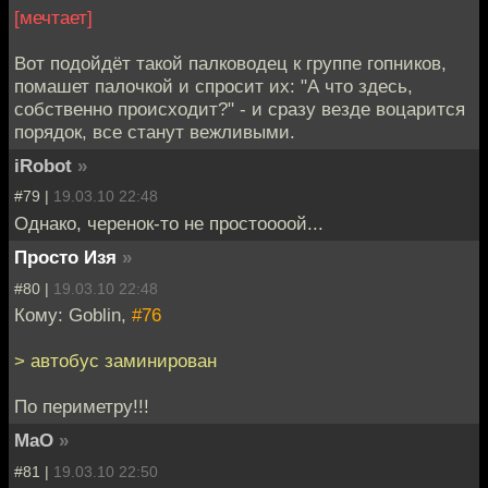
[мечтает]
Вот подойдёт такой палководец к группе гопников,
помашет палочкой и спросит их: "А что здесь,
собственно происходит?" - и сразу везде воцарится
порядок, все станут вежливыми.
iRobot
»
#79 |
19.03.10 22:48
Однако, черенок-то не простоооой...
Просто Изя
»
#80 |
19.03.10 22:48
Кому: Goblin,
#76
> автобус заминирован
По периметру!!!
MaO
»
#81 |
19.03.10 22:50