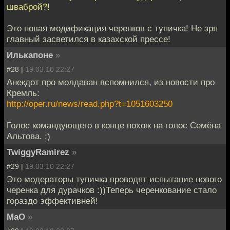
шваброй?!
Это новая модификация черенков с тупичка! Не зря
главный засветился в казахской прессе!
Илькапоне
»
#28 |
19.03.10 22:27
Анекдот про молдаван вспомнился, из новости про
Кремль:
http://oper.ru/news/read.php?t=1051603250
Голос командующего в конце похож на голос Семёна
Альтова. :)
TwiggyRamirez
»
#29 |
19.03.10 22:27
Это модераторы тупичка проводят испытание нового
черенка для дурачков :))Теперь черенкование стало
гораздо эффективней!
MaO
»