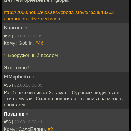
митинги оранжевые пидоры.
http://2000.net.ua/2000/svoboda-slova/realii/43263-
chernoe-solntse-nenavisti
Kharmir
»
#54 |
22.03.10 00:39
Кому: Goblin,
#46
> Вооружённый веслом
Это точно!!!
ElMephisto
»
#55 |
22.03.10 00:39
Раз 5 перечитывал Хагакурэ. Суровые люди были
эти самураи. Сильно повлияла эта книга на меня в
прошлом.
Поздняк
»
#56 |
22.03.10 00:41
Кому: СалоЕддин,
#2