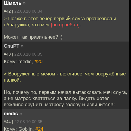
Шмель
»
#42 |
22.03.10 00:34
> Позже в этот вечер первый слуга протрезвел и
обнаружил, что меч
[он проебал]
.
Может так правильнее? :)
CnuPT
»
#43 |
22.03.10 00:35
Кому: medic,
#20
> Вооружённые мечом - вежливее, чем вооружённые
палкой.
Но, почему то, первым начал вытаскивать меч слуга,
а не матрос хвататься за палку. Видать хотел
вежливо срубить матросу голову и извинится!!!
medic
»
#44 |
22.03.10 00:35
Кому: Goblin,
#24