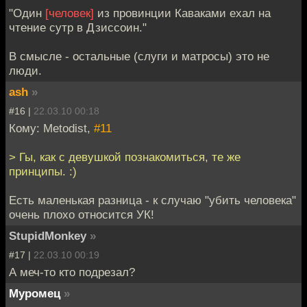
"Один
[человек]
из провинции Каваками ехал на
чтение сутр в Дзиссоин."
В смысле - остальные (слуги и матросы) это не
люди.
ash
»
#16 |
22.03.10 00:18
Кому: Metodist,
#11
> Гы, как с девушкой познакомиться, те же
принципы. :)
Есть маленькая разница - к случаю "убить человека"
очень плохо относится УК!
StupidMonkey
»
#17 |
22.03.10 00:19
А меч-то кто подрезал?
Муромец
»