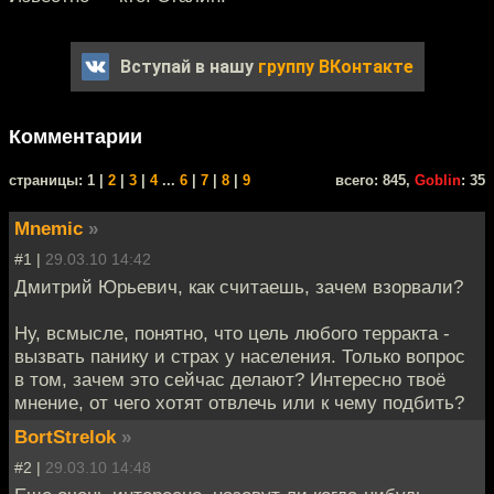
Вступай в нашу
группу ВКонтакте
Комментарии
cтраницы: 1 |
2
|
3
|
4
...
6
|
7
|
8
|
9
всего: 845,
Goblin
: 35
Mnemic
»
#1 |
29.03.10 14:42
Дмитрий Юрьевич, как считаешь, зачем взорвали?
Ну, всмысле, понятно, что цель любого терракта -
вызвать панику и страх у населения. Только вопрос
в том, зачем это сейчас делают? Интересно твоё
мнение, от чего хотят отвлечь или к чему подбить?
BortStrelok
»
#2 |
29.03.10 14:48