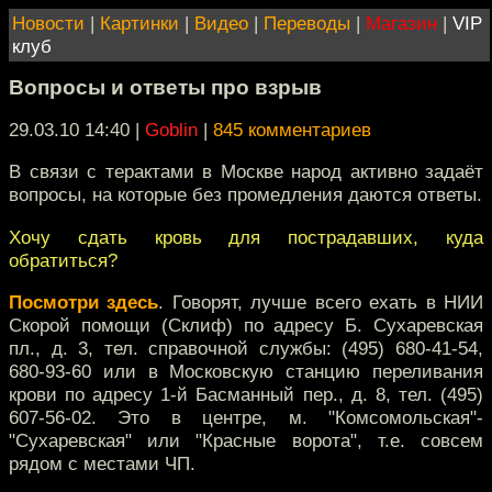
Новости
|
Картинки
|
Видео
|
Переводы
|
Магазин
|
VIP
клуб
Вопросы и ответы про взрыв
29.03.10 14:40
|
Goblin
|
845 комментариев
В связи с терактами в Москве народ активно задаёт
вопросы, на которые без промедления даются ответы.
Хочу сдать кровь для пострадавших, куда
обратиться?
Посмотри здесь
. Говорят, лучше всего ехать в НИИ
Скорой помощи (Склиф) по адресу Б. Сухаревская
пл., д. 3, тел. справочной службы: (495) 680-41-54,
680-93-60 или в Московскую станцию переливания
крови по адресу 1-й Басманный пер., д. 8, тел. (495)
607-56-02. Это в центре, м. "Комсомольская"-
"Сухаревская" или "Красные ворота", т.е. совсем
рядом с местами ЧП.