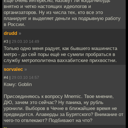
Еще очень интересно, назовут ли когда-нибудь
внятно и четко настоящих идеологов и
организаторов. Ну из числа тех, кто все это
планирует и выделяет деньги на подрывную работу
в России.
drudd
»
#3 |
29.03.10 14:49
Только одно меня радует, как бывшего машиниста
метро - до сей поры ещё не сумели пробраться в
службу метрополитена ваххабитские прихвостни.
sorvalec
»
#4 |
29.03.10 14:57
Кому: Goblin
Присоединяюсь к вопросу Mnemic. Твое мнение,
ДЮ, зачем это сейчас? Ну паника, ну рубль
уронили. Выборов в Чечне в ближайшее время не
предвидится. Алаверды за Бурятского? Внимание от
чего-то отвлекают? Подбивают на что?