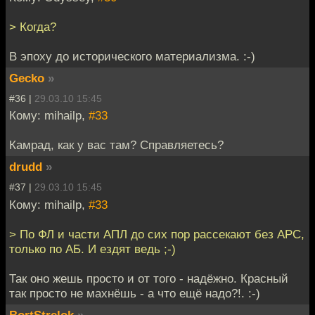
> Когда?
В эпоху до исторического материализма. :-)
Gecko
»
#36 |
29.03.10 15:45
Кому: mihailp,
#33
Камрад, как у вас там? Справляетесь?
drudd
»
#37 |
29.03.10 15:45
Кому: mihailp,
#33
> По ФЛ и части АПЛ до сих пор рассекают без АРС,
только по АБ. И ездят ведь ;-)
Так оно жешь просто и от того - надёжно. Красный
так просто не махнёшь - а что ещё надо?!. :-)
BortStrelok
»