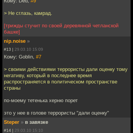
Кому: Ded,
#9
> Не сглазь, камрад.
[трижды стучит по своей деревянной четланской
башке]
nip.noise
»
#13 |
29.03.10 15:09
Кому: Goblin,
#7
> своими действиями террористы дали оценку тому
негативу, который в последнее время
распространяется в политическом пространстве
страны
по-моему тетенька херню порет
это у нее в голове террористы "дали оценку"
Steper
»
в завязке
#14 |
29.03.10 15:10