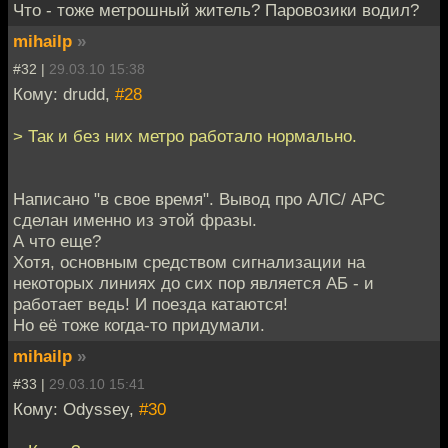
Что - тоже метрошный житель? Паровозики водил?
mihailp
»
#32 |
29.03.10 15:38
Кому: drudd,
#28
> Так и без них метро работало нормально.
Написано "в свое время". Вывод про АЛС/ АРС
сделан именно из этой фразы.
А что еще?
Хотя, основным средством сигнализации на
некоторых линиях до сих пор является АБ - и
работает ведь! И поезда катаются!
Но её тоже когда-то придумали.
mihailp
»
#33 |
29.03.10 15:41
Кому: Odyssey,
#30